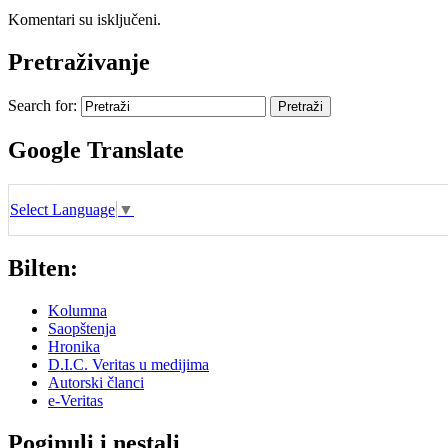
Komentari su isključeni.
Pretraživanje
Search for:
Google Translate
Select Language
▼
Bilten:
Kolumna
Saopštenja
Hronika
D.I.C. Veritas u medijima
Autorski članci
e-Veritas
Poginuli i nestali