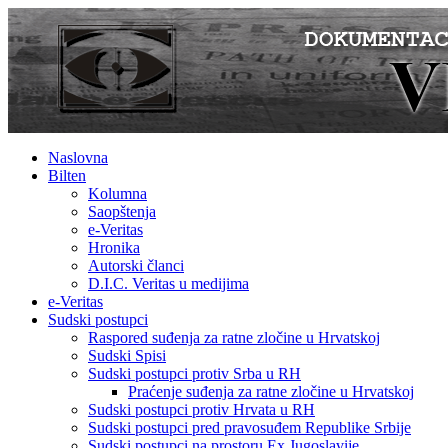
Naslovna
Bilten
Kolumna
Saopštenja
e-Veritas
Hronika
Autorski članci
D.I.C. Veritas u medijima
e-Veritas
Sudski postupci
Raspored suđenja za ratne zločine u Hrvatskoj
Sudski Spisi
Sudski postupci protiv Srba u RH
Praćenje suđenja za ratne zločine u Hrvatskoj
Sudski postupci protiv Hrvata u RH
Sudski postupci pred pravosuđem Republike Srbije
Sudski postupci na prostoru Ex Jugoslavije