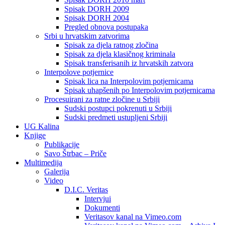
Spisak DORH 2009
Spisak DORH 2004
Pregled obnova postupaka
Srbi u hrvatskim zatvorima
Spisak za djela ratnog zločina
Spisak za djela klasičnog kriminala
Spisak transferisanih iz hrvatskih zatvora
Interpolove potjernice
Spisak lica na Interpolovim potjernicama
Spisak uhapšenih po Interpolovim potjernicama
Procesuirani za ratne zločine u Srbiji
Sudski postupci pokrenuti u Srbiji
Sudski predmeti ustupljeni Srbiji
UG Kalina
Knjige
Publikacije
Savo Štrbac – Priče
Multimedija
Galerija
Video
D.I.C. Veritas
Intervjui
Dokumenti
Veritasov kanal na Vimeo.com