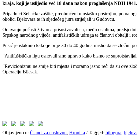
kraja, koji je uslijedio već 18 dana nakon proglašenja NDH 1941.
Pripadnici Seljačke zaštite, preobraćeni u ustašku postrojbu, po nal
okolici Bjelovara te ih sljedećeg jutra strijeljali u Gudovcu.
Odavanju počasti žrtvama prisustvovali su, među ostalima, predsjedni
Srpskog narodnog vijeća, antifašističkih udruga te članovi obitelji i r
Pusić je istaknuo kako je prije 30 do 40 godina mislio da se zločini po
“Antifašističku ligu osnovali smo upravo kako bismo se suprotstavljali 
“Revizionizmu ne smije biti mjesta i moramo jasno reći da su ove zloč
Operaciju Bljesak.
Objavljeno u:
Članci za naslovnu
,
Hronika
/
Tagged:
bilogora
,
bjelov