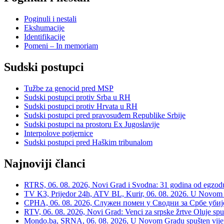
Poginuli i nestali
Ekshumacije
Identifikacije
Pomeni – In memoriam
Sudski postupci
Tužbe za genocid pred MSP
Sudski postupci protiv Srba u RH
Sudski postupci protiv Hrvata u RH
Sudski postupci pred pravosuđem Republike Srbije
Sudski postupci na prostoru Ex Jugoslavije
Interpolove potjernice
Sudski postupci pred Haškim tribunalom
Najnoviji članci
RTRS, 06. 08. 2026, Novi Grad i Svodna: 31 godina od egzodusa
TV K3, Prijedor 24h, ATV BL, Kurir, 06. 08. 2026. U Novom G
СРНА, 06. 08. 2026, Служен помен у Сводни за Србе убије
RTV, 06. 08. 2026, Novi Grad: Venci za srpske žrtve Oluje spu
Mondo.ba, SRNA, 06. 08. 2026, U Novom Gradu spušten vijenac