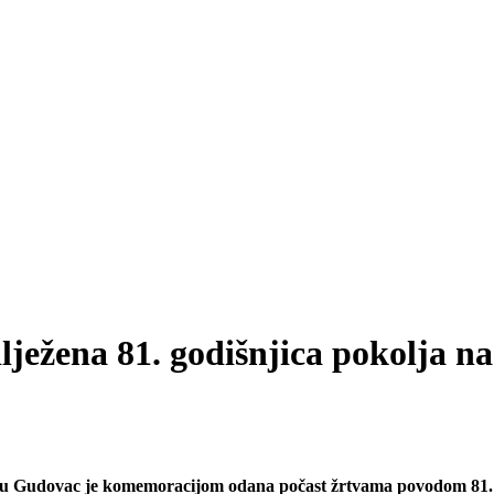
lježena 81. godišnjica pokolja n
Gudovac je komemoracijom odana počast žrtvama povodom 81. go