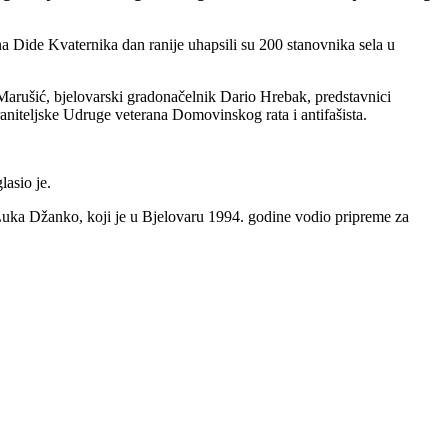
a Dide Kvaternika dan ranije uhapsili su 200 stanovnika sela u
Marušić, bjelovarski gradonačelnik Dario Hrebak, predstavnici
braniteljske Udruge veterana Domovinskog rata i antifašista.
.
lasio je.
l Luka Džanko, koji je u Bjelovaru 1994. godine vodio pripreme za