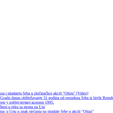
 i stradanja Srba u zločinačkoj akciji “Oluja” [Video]
radu danas obilježavanje 31 godina od egzodusa Srba iz bivše Repub
не у избјегличкој колони 1995.
šteni u reku sa mosta na Uni
 u Unu u znak sjećanja na stradale Srbe u akciji “Oluja”