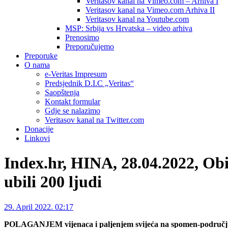
Veritasov kanal na Vimeo.com – Arhiva I
Veritasov kanal na Vimeo.com Arhiva II
Veritasov kanal na Youtube.com
MSP: Srbija vs Hrvatska – video arhiva
Prenosimo
Preporučujemo
Preporuke
O nama
e-Veritas Impresum
Predsjednik D.I.C „Veritas“
Saopštenja
Kontakt formular
Gdje se nalazimo
Veritasov kanal na Twitter.com
Donacije
Linkovi
Index.hr, HINA, 28.04.2022, Obi
ubili 200 ljudi
29. April 2022. 02:17
POLAGANJEM vijenaca i paljenjem svijeća na spomen-području 