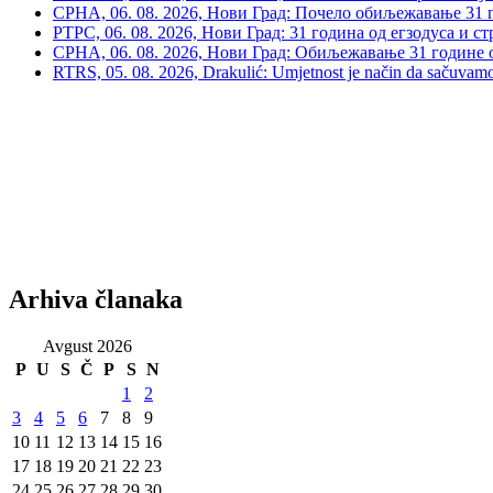
СРНА, 06. 08. 2026, Нови Град: Почело обиљежавање 31 г
РТРС, 06. 08. 2026, Нови Град: 31 година од егзодуса и с
СРНА, 06. 08. 2026, Нови Град: Обиљежавање 31 године 
RTRS, 05. 08. 2026, Drakulić: Umjetnost je način da sačuvamo 
Arhiva članaka
Avgust 2026
P
U
S
Č
P
S
N
1
2
3
4
5
6
7
8
9
10
11
12
13
14
15
16
17
18
19
20
21
22
23
24
25
26
27
28
29
30