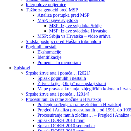
Interpolove potjernice
Tužbe za genocid pred MSP
Analiza postupka pred MSP
MSP: Izjave svjedoka
MSP: Izjave svjedoka Srbije
MSP: Izjave svjedoka Hrvatske
MSP: Srbija vs Hrvatska – video arhiva
Sudski postupci pred Haškim tribunalom
Poginuli i nestali
Ekshumacije
Identifikacije
Pomeni – In memoriam
Spiskovi
Srpske žrtve rata i poraća… [2021]
Spisak poginulih i nestalih
Žrtve akcije „Oluja“ na srpskoj strani
Mape pravaca kretanja izbjegličkih kolona u hrvats
Srpske žrtve rata i poraća…[2014]
Procesuirani za ratne zločine u Hrvatskoj
Praćenje suđenja za ratne zločine u Hrvatskoj
Pregled i Analiza procesuiranih…od 1991. do 1995
Procesuiranje ratnih zločina… – Pregled i Analiza (
Spisak DORH 2013 mart
Spisak DORH 2010 septembar
Spisak DORH 2010 mart