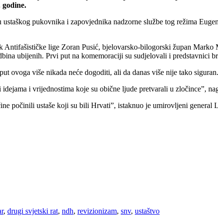
 godine.
ogu ustaškog pukovnika i zapovjednika nadzorne službe tog režima Eugen
k Antifašističke lige Zoran Pusić, bjelovarsko-bilogorski župan Marko 
odbina ubijenih. Prvi put na komemoraciji su sudjelovali i predstavnici 
put ovoga više nikada neće dogoditi, ali da danas više nije tako siguran
idejama i vrijednostima koje su obične ljude pretvarali u zločince”, nag
ine počinili ustaše koji su bili Hrvati”, istaknuo je umirovljeni genera
ar
,
drugi svjetski rat
,
ndh
,
revizionizam
,
snv
,
ustaštvo