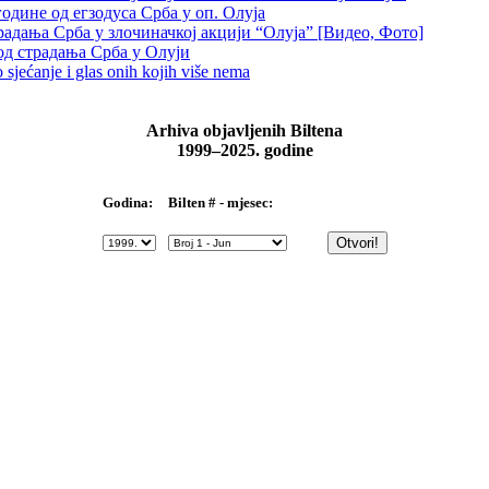
одине од егзодуса Срба у оп. Олуја
традања Срба у злочиначкој акцији “Олуја” [Видео, Фото]
од страдања Срба у Олуји
sjećanje i glas onih kojih više nema
Arhiva objavljenih Biltena
1999–2025. godine
Bilten # - mjesec:
Godina: