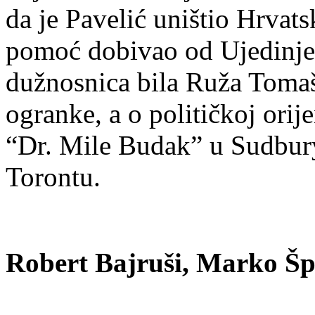
da je Pavelić uništio Hrvat
pomoć dobivao od Ujedinjen
dužnosnica bila Ruža Tomaši
ogranke, a o političkoj orije
“Dr. Mile Budak” u Sudbury
Torontu.
Robert Bajruši, Marko Šp