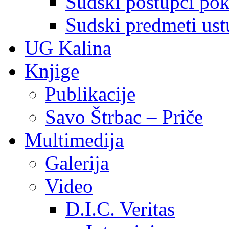
Sudski postupci pokr
Sudski predmeti ustu
UG Kalina
Knjige
Publikacije
Savo Štrbac – Priče
Multimedija
Galerija
Video
D.I.C. Veritas