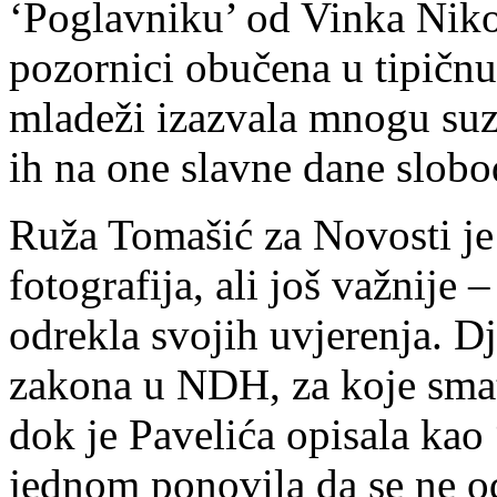
‘Poglavniku’ od Vinka Niko
pozornici obučena u tipičn
mladeži izazvala mnogu suz
ih na one slavne dane slobo
Ruža Tomašić za Novosti je 
fotografija, ali još važnij
odrekla svojih uvjerenja. D
zakona u NDH, za koje smatr
dok je Pavelića opisala kao
jednom ponovila da se ne odr