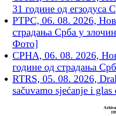
31 године од егзодуса С
РТРС, 06. 08. 2026, Нов
страдања Срба у злочин
Фото]
СРНА, 06. 08. 2026, Н
године од страдања Срб
RTRS, 05. 08. 2026, Drak
sačuvamo sjećanje i glas
Arhiva
19