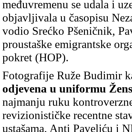
međuvremenu se udala i uz
objavljivala u časopisu Nez
vodio Srećko Pšeničnik, Pav
proustaške emigrantske orga
pokret (HOP).
Fotografije Ruže Budimir ka
odjevena u uniformu Žens
najmanju ruku kontroverzne
revizionističke recentne st
ustašama, Anti Paveliću i 