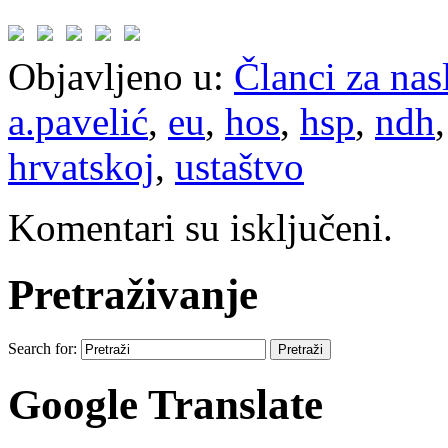
Objavljeno u:
Članci za na
a.pavelić
,
eu
,
hos
,
hsp
,
ndh
hrvatskoj
,
ustaštvo
Komentari su isključeni.
Pretraživanje
Search for:
Google Translate