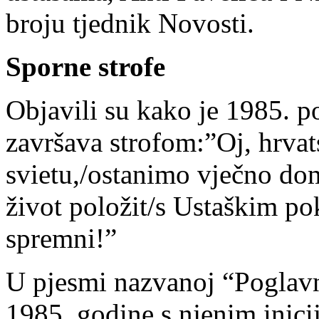
broju tjednik Novosti.
Sporne strofe
Objavili su kako je 1985. p
završava strofom:”Oj, hrvat
svietu,/ostanimo vječno dom
život položit/s Ustaškim p
spremni!”
U pjesmi nazvanoj “Poglavni
1985. godine s njenim inicij