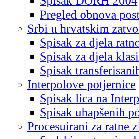
Spisak DORH 2004
Pregled obnova pos
Srbi u hrvatskim zatv
Spisak za djela ratn
Spisak za djela klas
Spisak transferisani
Interpolove potjernice
Spisak lica na Inte
Spisak uhapšenih po
Procesuirani za ratne z