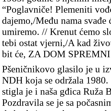
“Poglavniče! Plemeniti vođo
dajemo,/Među nama svađe će
umiremo. // Krenut ćemo sl
tebi ostat vjerni,/A kad živ
bit će, ZA DOM SPREMNI
Pšeničnikovo glasilo je u i
NDH koja se održala 1980. 
stigla je i naša gđica Ruža 
Pozdravila se je sa počasnim