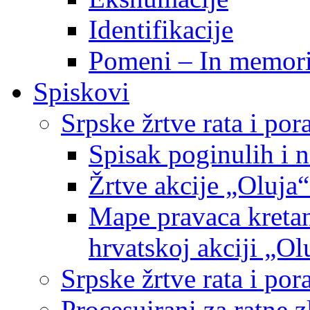
Identifikacije
Pomeni – In memor
Spiskovi
Srpske žrtve rata i po
Spisak poginulih i n
Žrtve akcije „Oluja“
Mape pravaca kretan
hrvatskoj akciji „Ol
Srpske žrtve rata i p
Procesuirani za ratne 