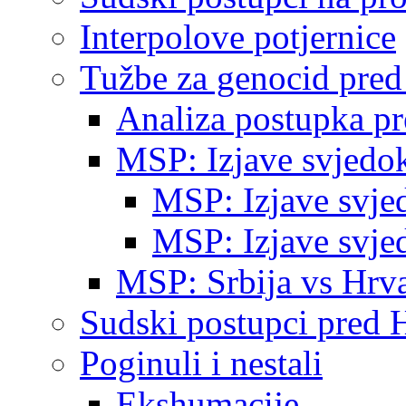
Interpolove potjernice
Tužbe za genocid pre
Analiza postupka p
MSP: Izjave svjedo
MSP: Izjave svje
MSP: Izjave svje
MSP: Srbija vs Hrva
Sudski postupci pred 
Poginuli i nestali
Ekshumacije