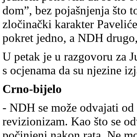
dom”, bez pojašnjenja što to
zločinački karakter Pavelić
pokret jedno, a NDH drugo, 
U petak je u razgovoru za Ju
s ocjenama da su njezine izj
Crno-bijelo
- NDH se može odvajati od u
revizionizam. Kao što se o
počinjeni nakon rata. Ne mo