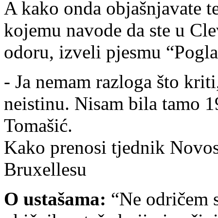
A kako onda objašnjavate t
kojemu navode da ste u Cle
odoru, izveli pjesmu “Pogl
- Ja nemam razloga što kriti
neistinu. Nisam bila tamo 19
Tomašić.
Kako prenosi tjednik Novost
Bruxellesu
O ustašama:
“Ne odričem s