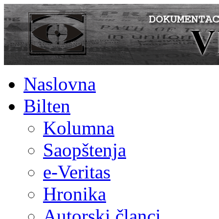
Naslovna
Bilten
Kolumna
Saopštenja
e-Veritas
Hronika
Autorski članci