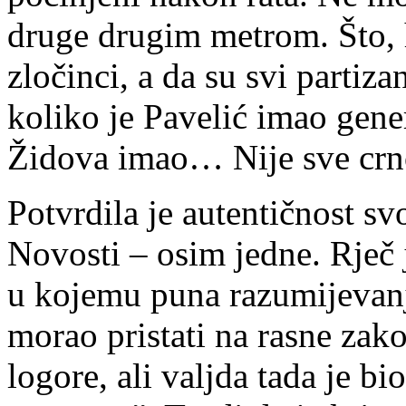
druge drugim metrom. Što, ho
zločinci, a da su svi partizan
koliko je Pavelić imao gener
Židova imao… Nije sve crno
Potvrdila je autentičnost svo
Novosti – osim jedne. Rječ j
u kojemu puna razumijevanj
morao pristati na rasne zak
logore, ali valjda tada je bi