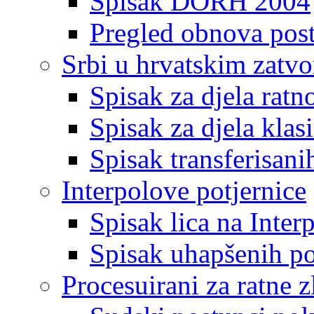
Spisak DORH 2004
Pregled obnova pos
Srbi u hrvatskim zatv
Spisak za djela ratn
Spisak za djela klas
Spisak transferisani
Interpolove potjernice
Spisak lica na Inte
Spisak uhapšenih po
Procesuirani za ratne z