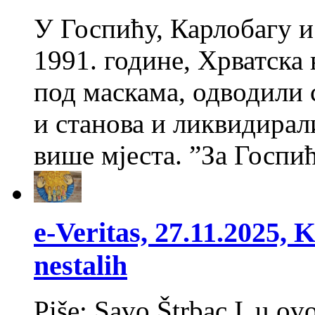
У Госпићу, Карлобагу и
1991. године, Хрватска 
под маскама, одводили 
и станова и ликвидирал
више мјеста. ”За Госпи
e-Veritas, 27.11.2025, Ko
nestalih
Piše: Savo Štrbac I u o