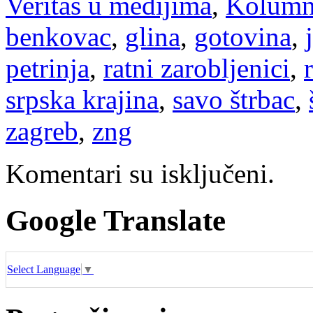
Veritas u medijima
,
Kolum
benkovac
,
glina
,
gotovina
,
petrinja
,
ratni zarobljenici
,
srpska krajina
,
savo štrbac
,
zagreb
,
zng
Komentari su isključeni.
Google Translate
Select Language
▼