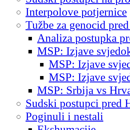
Interpolove potjernice
Tužbe za genocid pre
Analiza postupka p
MSP: Izjave svjedo
MSP: Izjave svje
MSP: Izjave svje
MSP: Srbija vs Hrva
Sudski postupci pred 
Poginuli i nestali
Ekshumacije