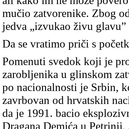
ali kako im ne može poverova
mučio zatvorenike. Zbog od
jedva „izvukao živu glavu” 
Da se vratimo priči s početk
Pomenuti svedok koji je pro
zarobljenika u glinskom zat
po nacionalnosti je Srbin, 
zavrbovan od hrvatskih nac
da je 1991. bacio eksplozi
Dragana Demića u Petrinji, 