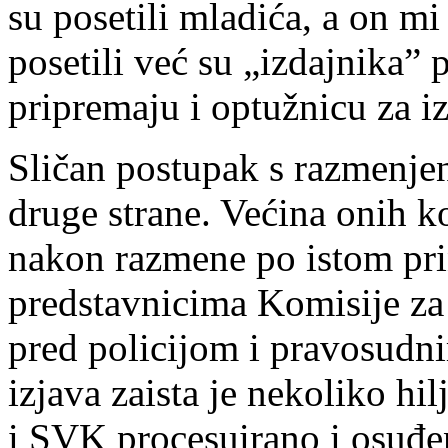
su posetili mladića, a on m
posetili već su „izdajnika” p
pripremaju i optužnicu za i
Sličan postupak s razmenjen
druge strane. Većina onih ko
nakon razmene po istom prin
predstavnicima Komisije za 
pred policijom i pravosudn
izjava zaista je nekoliko hi
i SVK procesuirano i osuđ