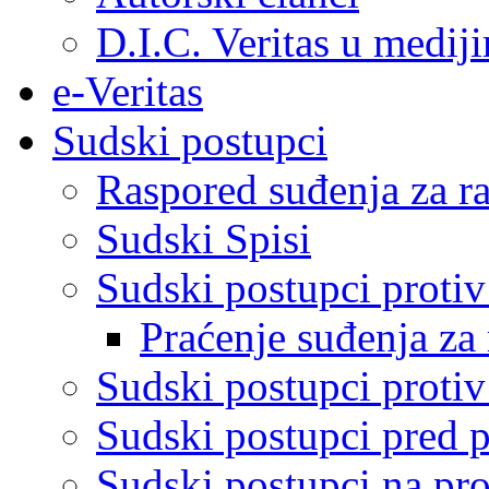
D.I.C. Veritas u medij
e-Veritas
Sudski postupci
Raspored suđenja za ra
Sudski Spisi
Sudski postupci proti
Praćenje suđenja za 
Sudski postupci proti
Sudski postupci pred 
Sudski postupci na pro