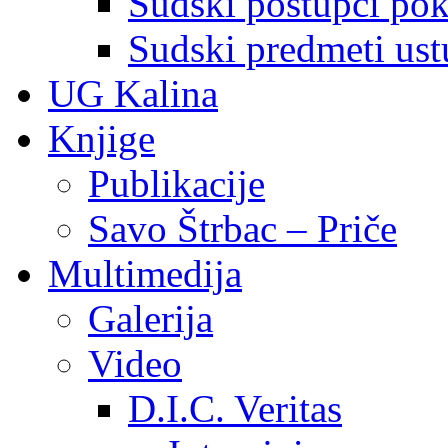
Sudski postupci pokr
Sudski predmeti ustu
UG Kalina
Knjige
Publikacije
Savo Štrbac – Priče
Multimedija
Galerija
Video
D.I.C. Veritas