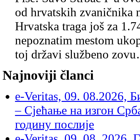
od hrvatskih zvaničnika 
Hrvatska traga još za 1.74
nepoznatim mestom ukopa
toj državi službeno zov
Najnoviji članci
e-Veritas, 09. 08.2026, 
– Сјећање на изгон Срб
годину послије
e-Veritas, 09. 08. 2026