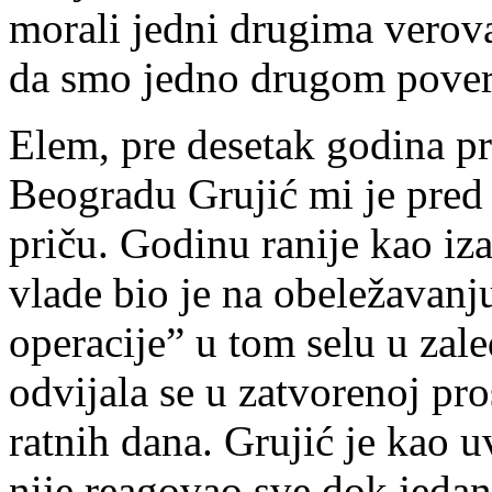
morali jedni drugima verovat
da smo jedno drugom povera
Elem, pre desetak godina p
Beogradu Grujić mi je pred
priču. Godinu ranije kao iz
vlade bio je na obeležavanj
operacije” u tom selu u zal
odvijala se u zatvorenoj pro
ratnih dana. Grujić je kao u
nije reagovao sve dok jeda