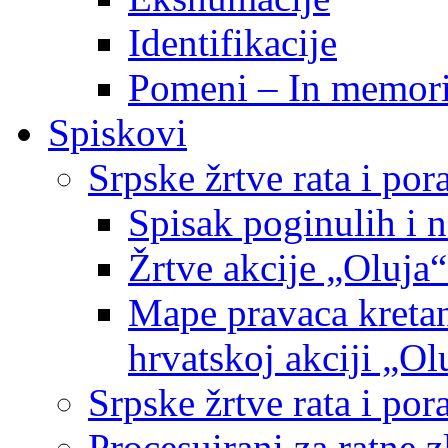
Identifikacije
Pomeni – In memor
Spiskovi
Srpske žrtve rata i po
Spisak poginulih i n
Žrtve akcije „Oluja“
Mape pravaca kretan
hrvatskoj akciji „Ol
Srpske žrtve rata i p
Procesuirani za ratne 