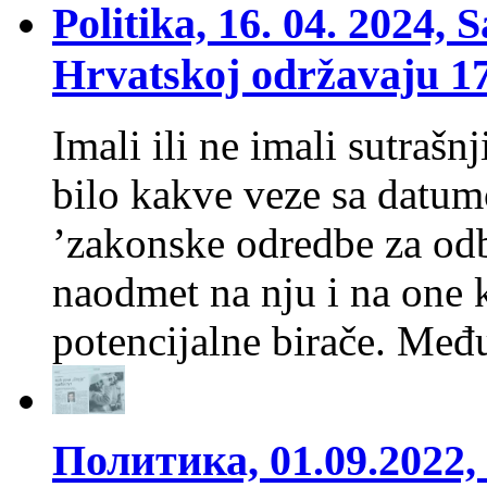
Politika, 16. 04. 2024, 
Hrvatskoj održavaju 17
Imali ili ne imali sutrašn
bilo kakve veze sa datu
’zakonske odredbe za odb
naodmet na nju i na one ko
potencijalne birače. Me
Политика, 01.09.2022