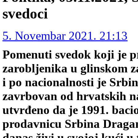
svedoci
5. Novembar 2021. 21:13
Pomenuti svedok koji je p
zarobljenika u glinskom z
i po nacionalnosti je Srbi
zavrbovan od hrvatskih na
utvrđeno da je 1991. baci
prodavnicu Srbina Dragan
danas živi u svojoj kući u