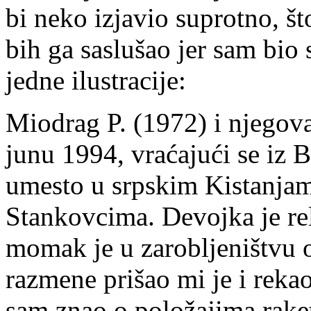
bi neko izjavio suprotno, što
bih ga saslušao jer sam bio 
jedne ilustracije:
Miodrag P. (1972) i njegov
junu 1994, vraćajući se iz 
umesto u srpskim Kistanjam
Stankovcima. Devojka je re
momak je u zarobljeništvu 
razmene prišao mi je i reka
sam znao o položajima rake