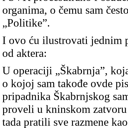
organima, o čemu sam često
„Politike”.
I ovo ću ilustrovati jednim
od aktera:
U operaciji „Škabrnja”, koj
o kojoj sam takođe ovde pis
pripadnika Škabrnjskog sam
proveli u kninskom zatvoru 
tada pratili sve razmene kao 