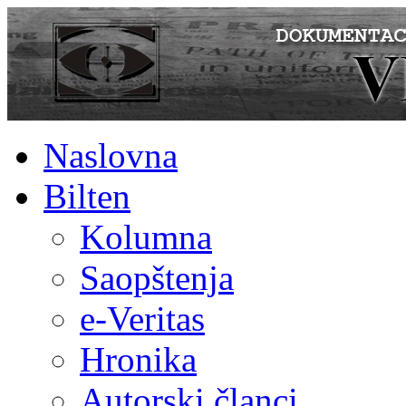
Naslovna
Bilten
Kolumna
Saopštenja
e-Veritas
Hronika
Autorski članci