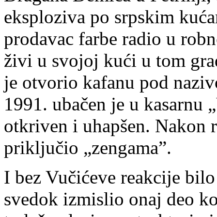
eksploziva po srpskim kućam
prodavac farbe radio u robno
živi u svojoj kući u tom gr
je otvorio kafanu pod nazi
1991. ubačen je u kasarnu „
otkriven i uhapšen. Nakon 
priključio „zengama”.
I bez Vučićeve reakcije bilo
svedok izmislio onaj deo ko