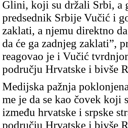
Glini, koji su držali Srbi, a
predsednik Srbije Vučić i g
zaklati, a njemu direktno da
da će ga zadnjeg zaklati”, p
reagovao je i Vučić tvrdnjo
području Hrvatske i bivše 
Medijska pažnja poklonjena
me je da se kao čovek koji
između hrvatske i srpske str
području Hrvatske i bivše 