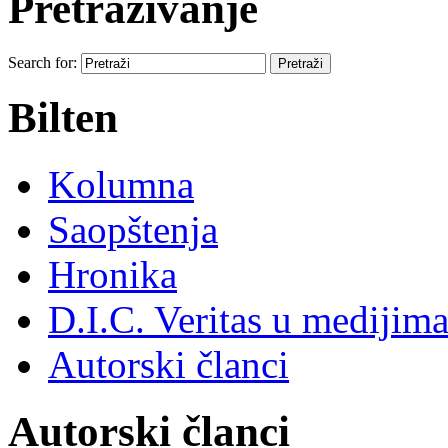
Pretraživanje
Search for:
Bilten
Kolumna
Saopštenja
Hronika
D.I.C. Veritas u medijim
Autorski članci
Autorski članci