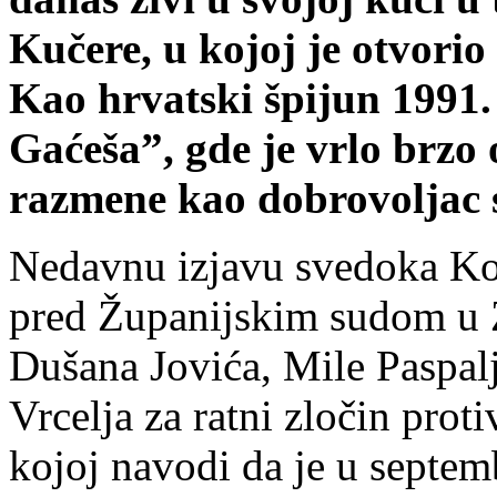
Kučere, u kojoj je otvori
Kao hrvatski špijun 1991.
Gaćeša”, gde je vrlo brzo
razmene kao dobrovoljac 
Nedavnu izjavu svedoka Ko
pred Županijskim sudom u 
Dušana Jovića, Mile Paspal
Vrcelja za ratni zločin proti
kojoj navodi da je u septem