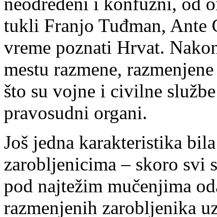
neodređeni i konfuzni, od o
tukli Franjo Tuđman, Ante G
vreme poznati Hrvat. Nakon 
mestu razmene, razmenjene 
što su vojne i civilne službe
pravosudni organi.
Još jedna karakteristika bil
zarobljenicima – skoro svi s
pod najtežim mučenjima oda
razmenjenih zarobljenika u