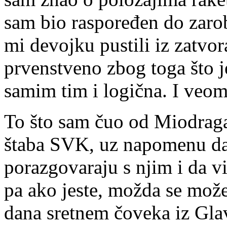
sam bio raspoređen do zarob
mi devojku pustili iz zatv
prvenstveno zbog toga što je
samim tim i logična. I veom
To što sam čuo od Miodraga
štaba SVK, uz napomenu da 
porazgovaraju s njim i da vi
pa ako jeste, možda se može
dana sretnem čoveka iz Gla