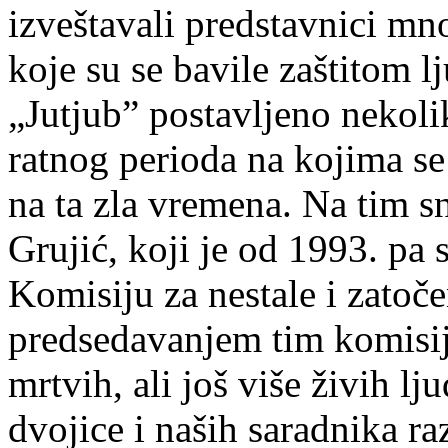
izveštavali predstavnici m
koje su se bavile zaštitom l
„Jutjub” postavljeno nekoli
ratnog perioda na kojima se
na ta zla vremena. Na tim s
Grujić, koji je od 1993. pa
Komisiju za nestale i zato
predsedavanjem tim komisi
mrtvih, ali još više živih l
dvojice i naših saradnika r