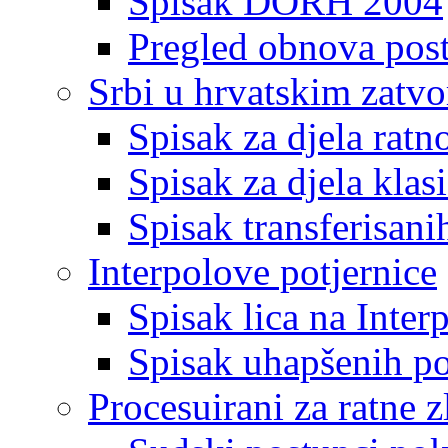
Spisak DORH 2004
Pregled obnova pos
Srbi u hrvatskim zatv
Spisak za djela ratn
Spisak za djela klas
Spisak transferisani
Interpolove potjernice
Spisak lica na Inte
Spisak uhapšenih po
Procesuirani za ratne z