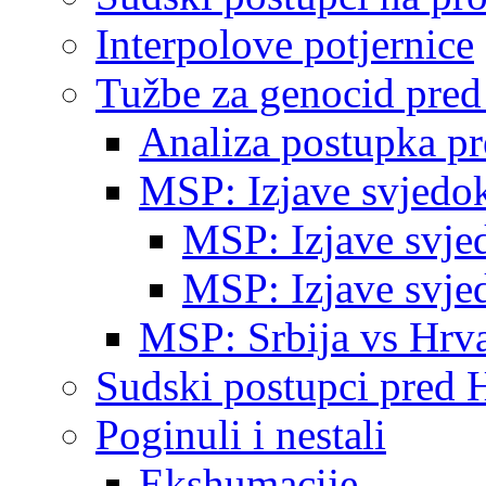
Interpolove potjernice
Tužbe za genocid pre
Analiza postupka p
MSP: Izjave svjedo
MSP: Izjave svje
MSP: Izjave svje
MSP: Srbija vs Hrva
Sudski postupci pred 
Poginuli i nestali
Ekshumacije