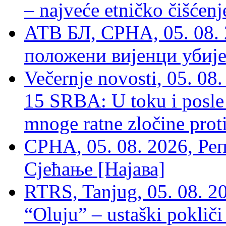
– najveće etničko čišćen
АТВ БЛ, СРНА, 05. 08. 
положени вијенци убиј
Večernje novosti, 05. 
15 SRBA: U toku i posle 
mnoge ratne zločine proti
СРНА, 05. 08. 2026, Ре
Сјећање [Најава]
RTRS, Tanjug, 05. 08. 20
“Oluju” – ustaški poklič