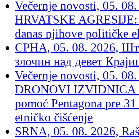
Večernje novosti, 05. 
HRVATSKE AGRESIJE: Hte
danas njihove političke e
СРНА, 05. 08. 2026, Шт
злочин над девет Крај
Večernje novosti, 05.
DRONOVI IZVIDNICA ZA
pomoć Pentagona pre 31
etničko čišćenje
SRNA, 05. 08. 2026, Rašk