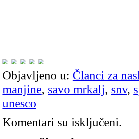
Objavljeno u:
Članci za na
manjine
,
savo mrkalj
,
snv
,
s
unesco
Komentari su isključeni.