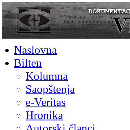
Naslovna
Bilten
Kolumna
Saopštenja
e-Veritas
Hronika
Autorski članci