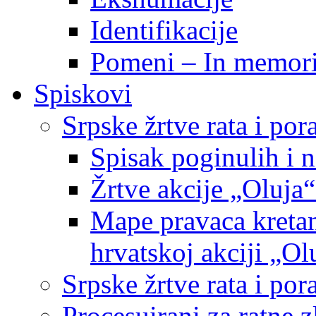
Identifikacije
Pomeni – In memor
Spiskovi
Srpske žrtve rata i po
Spisak poginulih i n
Žrtve akcije „Oluja“
Mape pravaca kretan
hrvatskoj akciji „Ol
Srpske žrtve rata i p
Procesuirani za ratne 