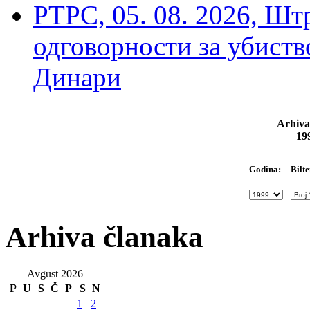
РТРС, 05. 08. 2026, Шт
одговорности за убиств
Динари
Arhiva
19
Bilte
Godina:
Arhiva članaka
Avgust 2026
P
U
S
Č
P
S
N
1
2