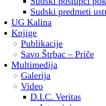
Sudski postupci pokr
Sudski predmeti ustu
UG Kalina
Knjige
Publikacije
Savo Štrbac – Priče
Multimedija
Galerija
Video
D.I.C. Veritas