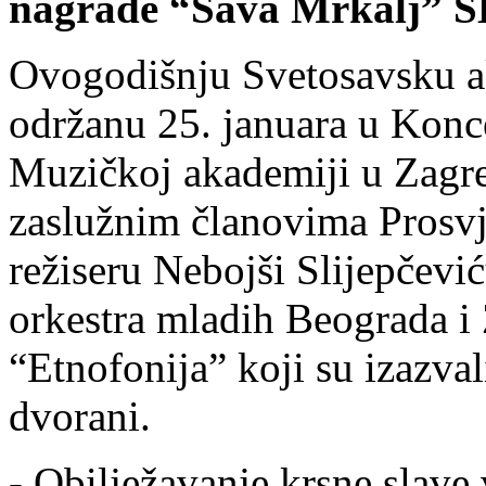
nagrade “Sava Mrkalj” S
Ovogodišnju Svetosavsku a
održanu 25. januara u Konc
Muzičkoj akademiji u Zagreb
zaslužnim članovima Prosvj
režiseru Nebojši Slijepčevi
orkestra mladih Beograda i
“Etnofonija” koji su izazva
dvorani.
- Obilježavanje krsne slave 