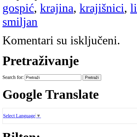
gospić
,
krajina
,
krajišnici
,
l
smiljan
Komentari su isključeni.
Pretraživanje
Search for:
Google Translate
Select Language
▼