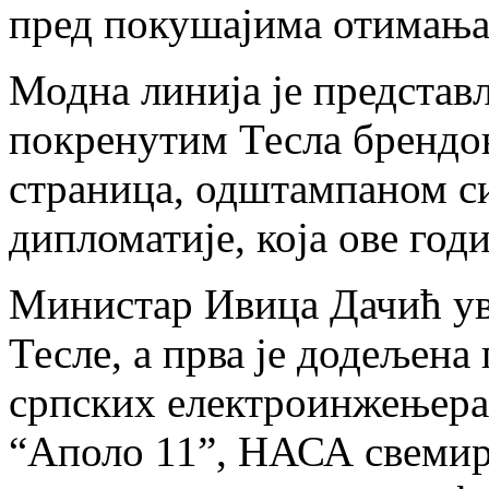
пред покушајима отимања
Модна линија је представљ
покренутим Тесла брендов
страница, одштампаном с
дипломатије, која ове год
Министар Ивица Дачић уве
Тесле, а прва је додељен
српских електроинжењера 
“Аполо 11”, НАСА свемир