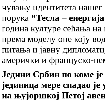
чувању идентитета нашег 
порука
“Тесла – енергиј
година културе сећања на
према моделу оне коју во
питања и јавну дипломати
амерички и француско-нем
Једини Србин по коме ј
јединица мере спадао је
на њујоршкој Петој авени