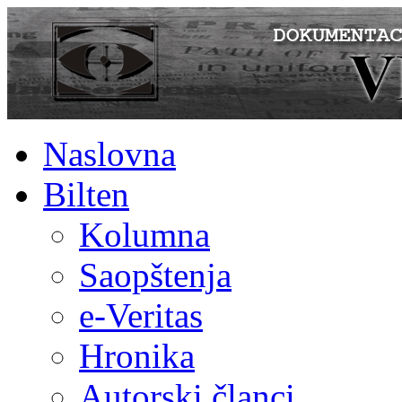
Naslovna
Bilten
Kolumna
Saopštenja
e-Veritas
Hronika
Autorski članci