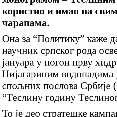
користио и имао на свим
чарапама.
Она за “Политику” каже да 
научник српског рода осв
јануара у погон прву хидр
Нијагариним водопадима 
спољних послова Србије (
“Теслину годину Теслиног
То је део стратешке камп