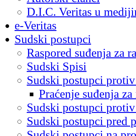
D.I.C. Veritas u medij
e-Veritas
Sudski postupci
Raspored suđenja za ra
Sudski Spisi
Sudski postupci proti
Praćenje suđenja za 
Sudski postupci proti
Sudski postupci pred 
Sudski postupci na pro