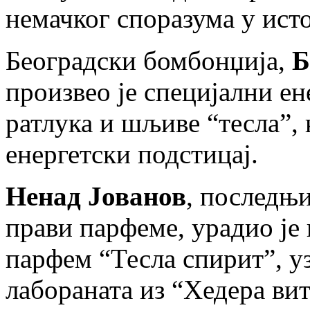
немачког споразума у исто
Београдски бомбонџија,
Б
произвео је специјални ен
ратлука и шљиве “тесла”, 
енергетски подстицај.
Ненад Јованов
, последњ
прави парфеме, урадио је 
парфем “Тесла спирит”, у
лабораната из “Хедера вит