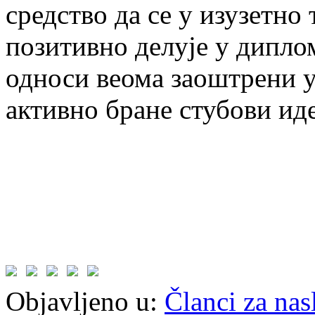
средство да се у изузетн
позитивно делује у диплом
односи веома заоштрени у 
активно бране стубови иде
Objavljeno u:
Članci za na