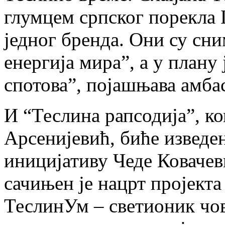
глумцем српског порекла
једног бренда. Они су сн
енергија мира”, а у плану
спотова”, појашњава амб
И “Теслина рапсодија”, 
Арсенијевић, биће изведе
иницијативу Чеде Ковачеви
сачињен је нацрт пројекта
ТеслинУм – светионик чов