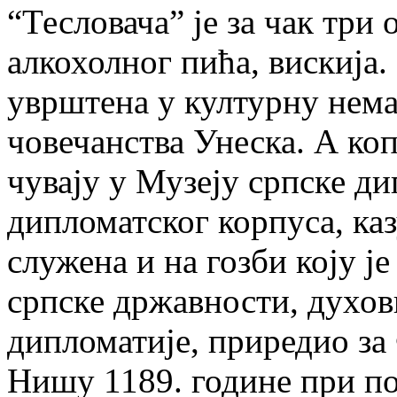
“Тесловача” је за чак три 
алкохолног пића, вискија
уврштена у културну нема
човечанства Унеска. А ко
чувају у Музеју српске ди
дипломатског корпуса, казу
служена и на гозби коју ј
српске државности, духов
дипломатије, приредио за
Нишу 1189. године при п