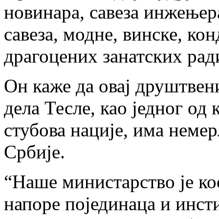
новинара, савеза инжењер
савеза, модне, винске, ко
драгоцених занатских рад
Он каже да овај друштвен
дела Тесле, као једног о
стубова нације, има неме
Србије.
“Наше министарство је к
напоре појединаца и инст