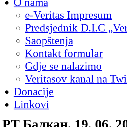
O nama
e-Veritas Impresum
Predsjednik D.I.C „Ver
Saopštenja
Kontakt formular
Gdje se nalazimo
Veritasov kanal na Twi
Donacije
Linkovi
РТ Балкан, 19. 06. 2