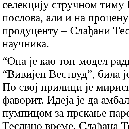
селекцију стручном тиму
послова, али и на процен
продуценту – Слађани Тесл
научника.
“Она је као топ-модел рад
“Вивијен Вествуд”, била 
По свој прилици је мирис
фаворит. Идеја је да амба
пумпицом за прскање парф
Теслино време. Слађана Те