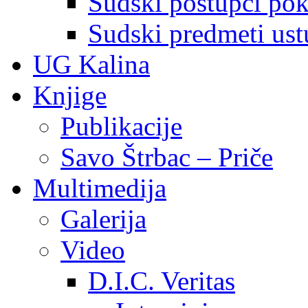
Sudski postupci pokr
Sudski predmeti ustu
UG Kalina
Knjige
Publikacije
Savo Štrbac – Priče
Multimedija
Galerija
Video
D.I.C. Veritas