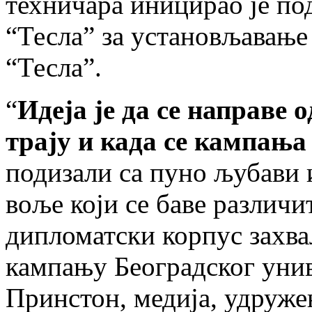
техничара иницирао је п
“Тесла” за установљавање
“Тесла”.
“
Идеја је да се направе 
трају и када се кампања
подизали са пуно љубави
воље који се баве различ
дипломатски корпус захва
кампању Београдског унив
Принстон, медија, удруж