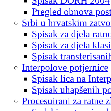
Spisak DORH 2004
Pregled obnova pos
Srbi u hrvatskim zatv
Spisak za djela ratn
Spisak za djela klas
Spisak transferisani
Interpolove potjernice
Spisak lica na Inte
Spisak uhapšenih po
Procesuirani za ratne z