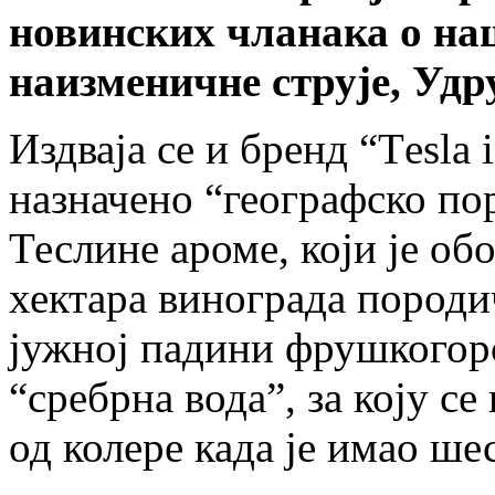
новинских чланака о на
наизменичне струје, Уд
Издваја се и бренд “Тesla i
назначено “географско по
Теслине ароме, који је об
хектара винограда породи
јужној падини фрушкогорс
“сребрна вода”, за коју се
од колере када је имао ше