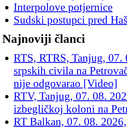
Interpolove potjernice
Sudski postupci pred Ha
Najnoviji članci
RTS, RTRS, Tanjug, 07. 0
srpskih civila na Petrovač
nije odgovarao [Video]
RTV, Tanjug, 07. 08. 2026
izbegličkoj koloni na Pet
RT Balkan, 07. 08. 2026,