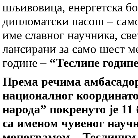
шљивовица, енергетска бо
дипломатски пасош – само
име славног научника, свет
лансирани за само шест м
године –
“Теслине године
Према речима амбасадо
националног координато
народа” покренуто је 11
са именом чувеног науч
монограмом – Теслиним 