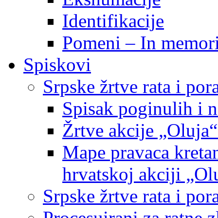
Identifikacije
Pomeni – In memor
Spiskovi
Srpske žrtve rata i po
Spisak poginulih i n
Žrtve akcije „Oluja“
Mape pravaca kretan
hrvatskoj akciji „Ol
Srpske žrtve rata i p
Procesuirani za ratne 