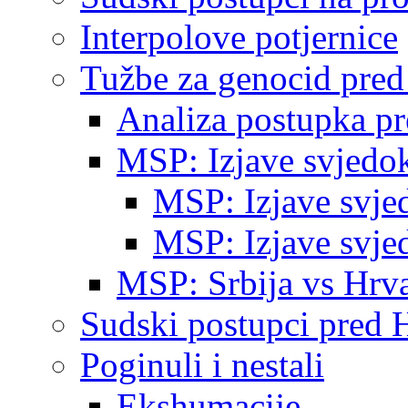
Interpolove potjernice
Tužbe za genocid pre
Analiza postupka p
MSP: Izjave svjedo
MSP: Izjave svje
MSP: Izjave svje
MSP: Srbija vs Hrva
Sudski postupci pred 
Poginuli i nestali
Ekshumacije