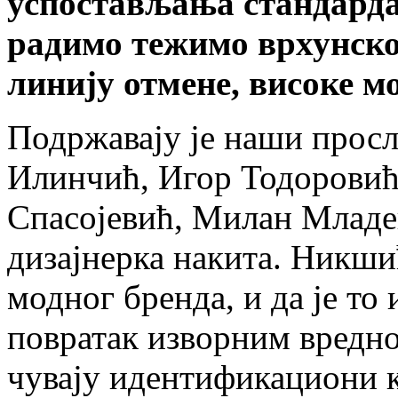
успостављања стандарда 
радимо тежимо врхунско
линију отмене, високе м
Подржавају је наши просл
Илинчић, Игор Тодоровић
Спасојевић, Милан Младе
дизајнерка накита. Никшић
модног бренда, и да је то
повратак изворним вредно
чувају идентификациони к