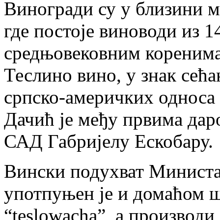
Виногради су у близини м
где постоје виноводи из 14
средњовековним коренима 
Теслино вино, у знак сећ
српско-америчких односа 
Дачић је међу првима дар
САД Габријелу Ескобару.
Вински подухват Министа
употпуњен је и домаћом 
“teslowacha”, а производи