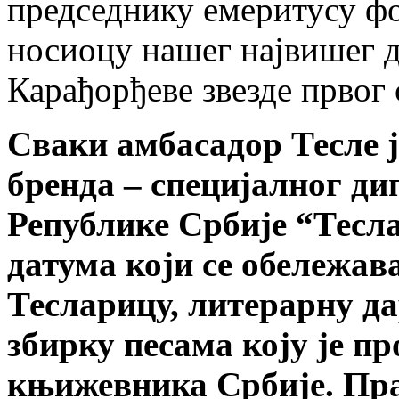
председнику емеритусу фо
носиоцу нашег највишег 
Карађорђеве звезде првог 
Сваки амбасадор Тесле ј
бренда – специјалног д
Републике Србије “Тесла”
датума који се обележава
Тесларицу, литерарну д
збирку песама коју је 
књижевника Србије. Прат