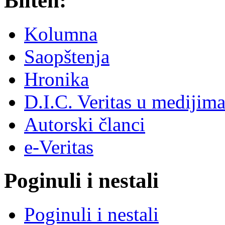
Bilten:
Kolumna
Saopštenja
Hronika
D.I.C. Veritas u medijim
Autorski članci
e-Veritas
Poginuli i nestali
Poginuli i nestali