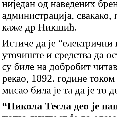
ниједан од наведених брен
администрација, свакако, 
каже др Никшић.
Истиче да је “електрични
уточиште и средства да ос
су биле на добробит читаво
рекао, 1892. године током
мисао била је та да је то 
“Никола Тесла део је на