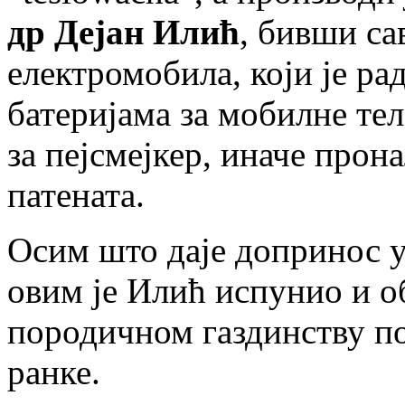
др Дејан Илић
, бивши са
електромобила, који је р
батеријама за мобилне те
за пејсмејкер, иначе прон
патената.
Осим што даје допринос у
овим је Илић испунио и о
породичном газдинству по
ранке.