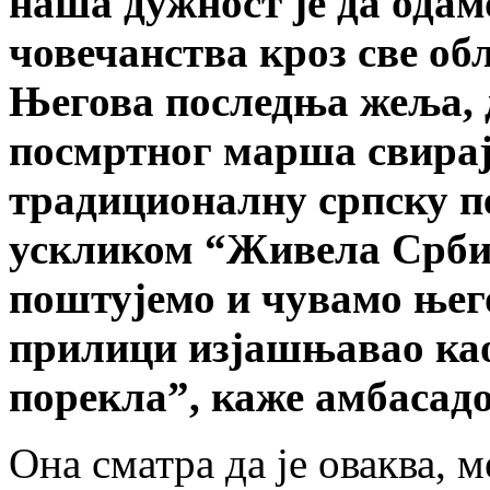
наша дужност је да одам
човечанства кроз све об
Његова последња жеља, 
посмртног марша свирај
традиционалну српску п
ускликом “Живела Србија
поштујемо и чувамо њего
прилици изјашњавао ка
порекла”, каже амбаса
Она сматра да је оваква, 