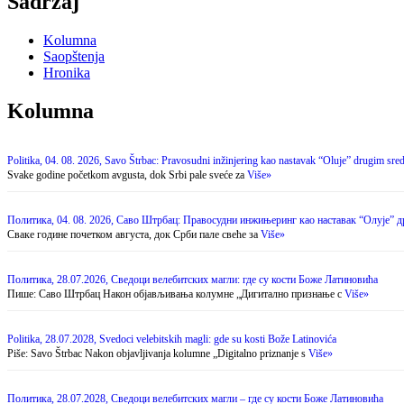
Sadržaj
Kolumna
Saopštenja
Hronika
Kolumna
Politika, 04. 08. 2026, Savo Štrbac: Pravosudni inžinjering kao nastavak “Oluje” drugim sre
Svake godine početkom avgusta, dok Srbi pale sveće za
Više»
Политика, 04. 08. 2026, Саво Штрбац: Правосудни инжињеринг као наставак “Олује” 
Сваке године почетком августа, док Срби пале свеће за
Više»
Политика, 28.07.2026, Сведоци велебитских магли: где су кости Боже Латиновића
Пише: Саво Штрбац На­кон об­ја­вљи­ва­ња ко­лум­не „Ди­ги­тал­но при­зна­ње с
Više»
Politika, 28.07.2028, Svedoci velebitskih magli: gde su kosti Bože Latinovića
Piše: Savo Štrbac Na­kon ob­ja­vlji­va­nja ko­lum­ne „Di­gi­tal­no pri­zna­nje s
Više»
Политика, 28.07.2028, Сведоци велебитских магли – где су кости Боже Латиновића