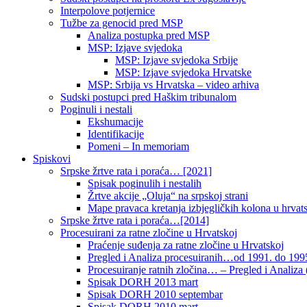
Interpolove potjernice
Tužbe za genocid pred MSP
Analiza postupka pred MSP
MSP: Izjave svjedoka
MSP: Izjave svjedoka Srbije
MSP: Izjave svjedoka Hrvatske
MSP: Srbija vs Hrvatska – video arhiva
Sudski postupci pred Haškim tribunalom
Poginuli i nestali
Ekshumacije
Identifikacije
Pomeni – In memoriam
Spiskovi
Srpske žrtve rata i poraća… [2021]
Spisak poginulih i nestalih
Žrtve akcije „Oluja“ na srpskoj strani
Mape pravaca kretanja izbjegličkih kolona u hrvats
Srpske žrtve rata i poraća…[2014]
Procesuirani za ratne zločine u Hrvatskoj
Praćenje suđenja za ratne zločine u Hrvatskoj
Pregled i Analiza procesuiranih…od 1991. do 1995
Procesuiranje ratnih zločina… – Pregled i Analiza (
Spisak DORH 2013 mart
Spisak DORH 2010 septembar
Spisak DORH 2010 mart