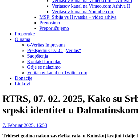
Veritasov kanal na Vimeo.com – Arhiva I
Veritasov kanal na Vimeo.com Arhiva II
Veritasov kanal na Youtube.com
MSP: Srbija vs Hrvatska – video arhiva
Prenosimo
Preporučujemo
Preporuke
O nama
e-Veritas Impresum
Predsjednik D.I.C „Veritas“
Saopštenja
Kontakt formular
Gdje se nalazimo
Veritasov kanal na Twitter.com
Donacije
Linkovi
RTRS, 07. 02. 2025, Kako su Srbi
srpski identitet u Dalmatinskom
7. Februar 2025. 16:53
Trideset godina nakon završetka rata, u Kninskoj krajini i dalje 