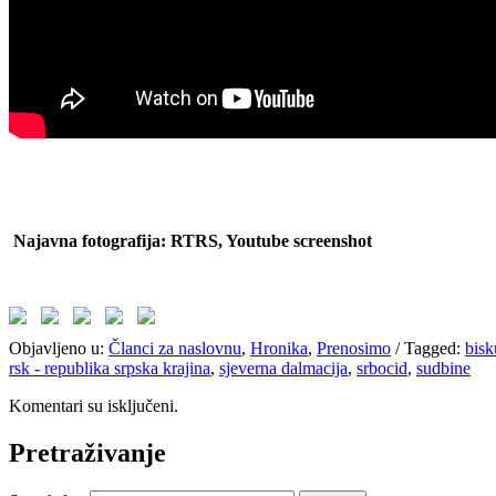
Najavna fotografija: RTRS, Youtube screenshot
Objavljeno u:
Članci za naslovnu
,
Hronika
,
Prenosimo
/
Tagged:
bisk
rsk - republika srpska krajina
,
sjeverna dalmacija
,
srbocid
,
sudbine
Komentari su isključeni.
Pretraživanje