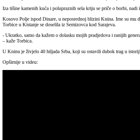
Iza tišine kamenih kuća i polupraznih sela kriju se priče o borbi, nadi 
Kosovo Polje ispod Dinare, u neposrednoj blizini Knina. Ime su mu dal
Torbice u Kistanje se doselila iz Semizovca kod Sarajeva.
- Ukratko, samo da kažem o dolasku mojih pradjedova i ranijih generac
– kaže Torbica.
U Kninu je živjelo 40 hiljada Srba, koji su ostavili dubok trag u istori
Opširnije u videu: