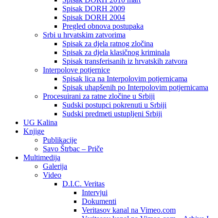
Spisak DORH 2009
Spisak DORH 2004
Pregled obnova postupaka
Srbi u hrvatskim zatvorima
Spisak za djela ratnog zločina
Spisak za djela klasičnog kriminala
Spisak transferisanih iz hrvatskih zatvora
Interpolove potjernice
Spisak lica na Interpolovim potjernicama
Spisak uhapšenih po Interpolovim potjernicama
Procesuirani za ratne zločine u Srbiji
Sudski postupci pokrenuti u Srbiji
Sudski predmeti ustupljeni Srbiji
UG Kalina
Knjige
Publikacije
Savo Štrbac – Priče
Multimedija
Galerija
Video
D.I.C. Veritas
Intervjui
Dokumenti
Veritasov kanal na Vimeo.com