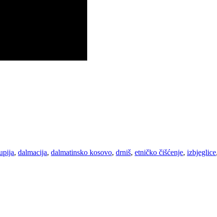
upija
,
dalmacija
,
dalmatinsko kosovo
,
drniš
,
etničko čišćenje
,
izbjeglice