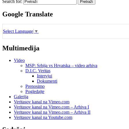
Search for:
Google Translate
Select Language
▼
Multimedija
Video
MSP: Srbija vs Hrvatska – video arhiva
D.I.C. Veritas
Intervjui
Dokumenti
Prenosimo
Pogledajte
Galerija
Veritasov kanal na Vimeo.com
Veritasov kanal na Vimeo.com – Arhiva I
Veritasov kanal na Vimeo.com – Arhiva II
Veritasov kanal na Youtube.com