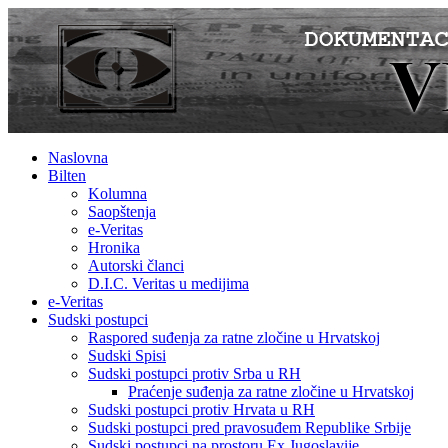
Naslovna
Bilten
Kolumna
Saopštenja
e-Veritas
Hronika
Autorski članci
D.I.C. Veritas u medijima
e-Veritas
Sudski postupci
Raspored suđenja za ratne zločine u Hrvatskoj
Sudski Spisi
Sudski postupci protiv Srba u RH
Praćenje suđenja za ratne zločine u Hrvatskoj
Sudski postupci protiv Hrvata u RH
Sudski postupci pred pravosuđem Republike Srbije
Sudski postupci na prostoru Ex Jugoslavije