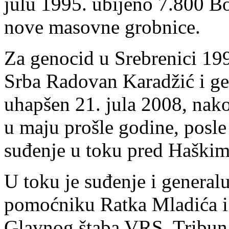
julu 1995. ubijeno 7.800 Bo
nove masovne grobnice.
Za genocid u Srebrenici 19
Srba Radovan Karadžić i ge
uhapšen 21. jula 2008, nako
u maju prošle godine, posle
suđenje u toku pred Haškim
U toku je suđenje i genera
pomoćniku Ratka Mladića i 
Glavnog štaba VRS. Tribuna