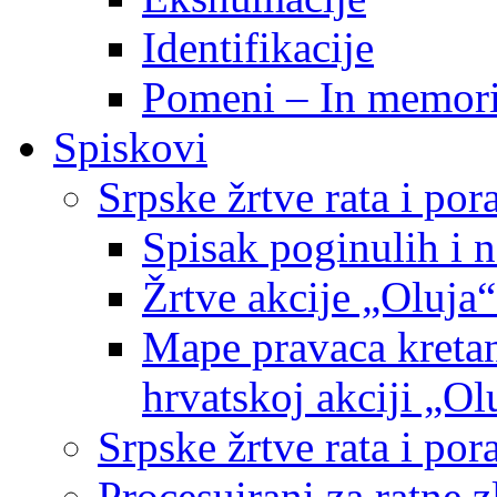
Identifikacije
Pomeni – In memor
Spiskovi
Srpske žrtve rata i po
Spisak poginulih i n
Žrtve akcije „Oluja“
Mape pravaca kretan
hrvatskoj akciji „Ol
Srpske žrtve rata i p
Procesuirani za ratne 