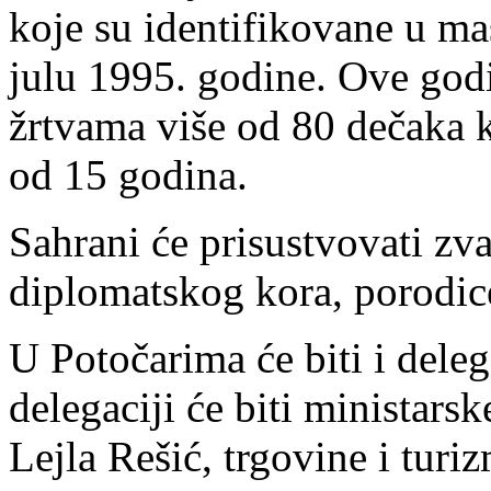
koje su identifikovane u m
julu 1995. godine. Ove god
žrtvama više od 80 dečaka ko
od 15 godina.
Sahrani će prisustvovati zv
diplomatskog kora, porodice 
U Potočarima će biti i dele
delegaciji će biti ministar
Lejla Rešić, trgovine i tur