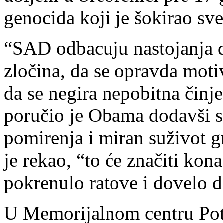
genocida koji je šokirao sv
“SAD odbacuju nastojanja d
zločina, da se opravda motiv
da se negira nepobitna činje
poručio je Obama dodavši s
pomirenja i miran suživot g
je rekao, “to će značiti kon
pokrenulo ratove i dovelo d
U Memorijalnom centru Poto