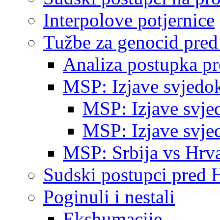
Interpolove potjernice
Tužbe za genocid pre
Analiza postupka p
MSP: Izjave svjedo
MSP: Izjave svje
MSP: Izjave svje
MSP: Srbija vs Hrva
Sudski postupci pred 
Poginuli i nestali
Ekshumacije