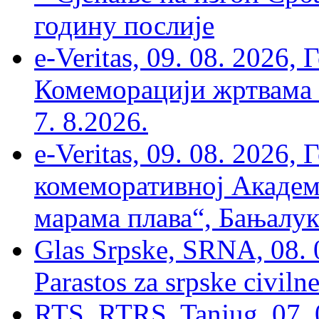
годину послије
e-Veritas, 09. 08. 2026
Комеморацији жртвама ’
7. 8.2026.
e-Veritas, 09. 08. 2026
комеморативној Академи
марама плава“, Бањалука
Glas Srpske, SRNA, 08. 0
Parastos za srpske civilne
RTS, RTRS, Tanjug, 07. 0