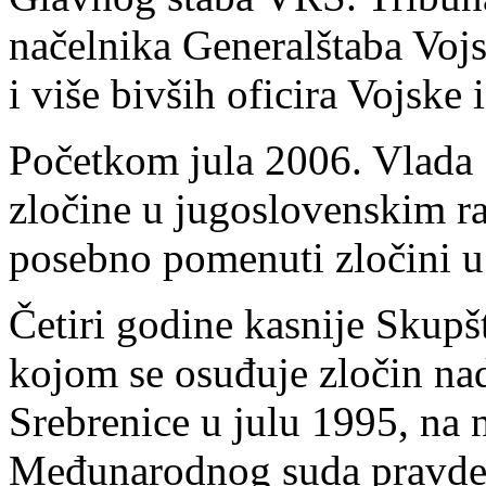
načelnika Generalštaba Voj
i više bivših oficira Vojske 
Početkom jula 2006. Vlada S
zločine u jugoslovenskim r
posebno pomenuti zločini u 
Četiri godine kasnije Skupšt
kojom se osuđuje zločin na
Srebrenice u julu 1995, na
Međunarodnog suda pravde