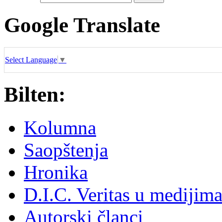
Google Translate
Select Language
▼
Bilten:
Kolumna
Saopštenja
Hronika
D.I.C. Veritas u medijim
Autorski članci