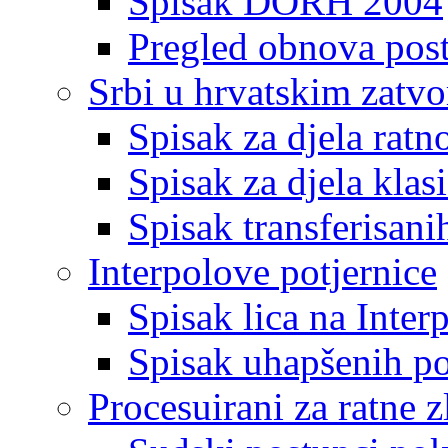
Spisak DORH 2004
Pregled obnova pos
Srbi u hrvatskim zatv
Spisak za djela ratn
Spisak za djela klas
Spisak transferisani
Interpolove potjernice
Spisak lica na Inte
Spisak uhapšenih po
Procesuirani za ratne z