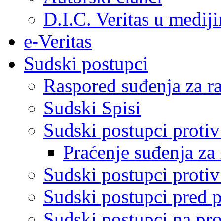
D.I.C. Veritas u medij
e-Veritas
Sudski postupci
Raspored suđenja za ra
Sudski Spisi
Sudski postupci proti
Praćenje suđenja za 
Sudski postupci proti
Sudski postupci pred 
Sudski postupci na pro