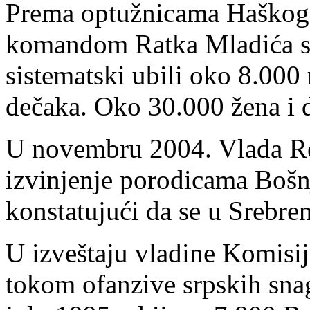
Prema optužnicama Haškog t
komandom Ratka Mladića su
sistematski ubili oko 8.00
dečaka. Oko 30.000 žena i 
U novembru 2004. Vlada Re
izvinjenje porodicama Bošnj
konstatujući da se u Srebre
U izveštaju vladine Komisij
tokom ofanzive srpskih sna