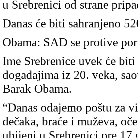
u Srebrenici od strane prip
Danas će biti sahranjeno 52
Obama: SAD se protive por
Ime Srebrenice uvek će bit
događajima iz 20. veka, sao
Barak Obama.
“Danas odajemo poštu za vi
dečaka, braće i muževa, oče
ubijeni u Srebrenici pre 1