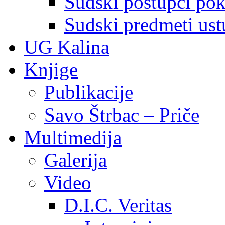
Sudski postupci pokr
Sudski predmeti ustu
UG Kalina
Knjige
Publikacije
Savo Štrbac – Priče
Multimedija
Galerija
Video
D.I.C. Veritas