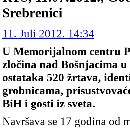
Srebrenici
11. Juli 2012. 14:34
U Memorijalnom centru Po
zločina nad Bošnjacima u 
ostataka 520 žrtava, iden
grobnicama, prisustvovaće
BiH i gosti iz sveta.
Navršava se 17 godina od m