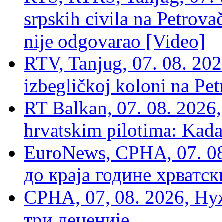
srpskih civila na Petrovač
nije odgovarao [Video]
RTV, Tanjug, 07. 08. 2026
izbegličkoj koloni na Pet
RT Balkan, 07. 08. 2026,
hrvatskim pilotima: Kada
EuroNews, СРНА, 07. 0
до краја године хрватс
СРНА, 07, 08. 2026, Ну
три деценије