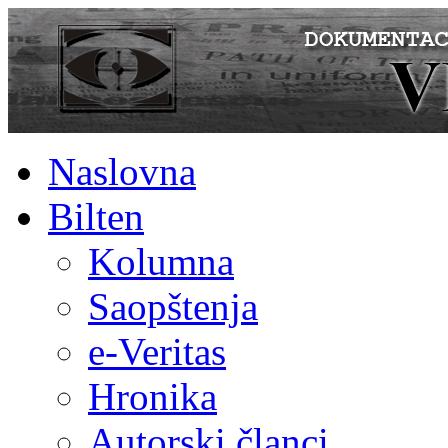
Naslovna
Bilten
Kolumna
Saopštenja
e-Veritas
Hronika
Autorski članci