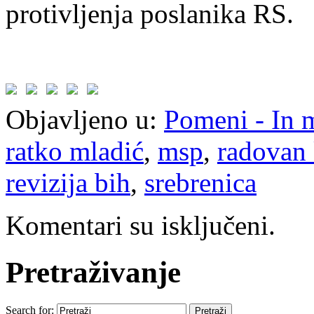
protivljenja poslanika RS.
Objavljeno u:
Pomeni - In
ratko mladić
,
msp
,
radovan 
revizija bih
,
srebrenica
Komentari su isključeni.
Pretraživanje
Search for: