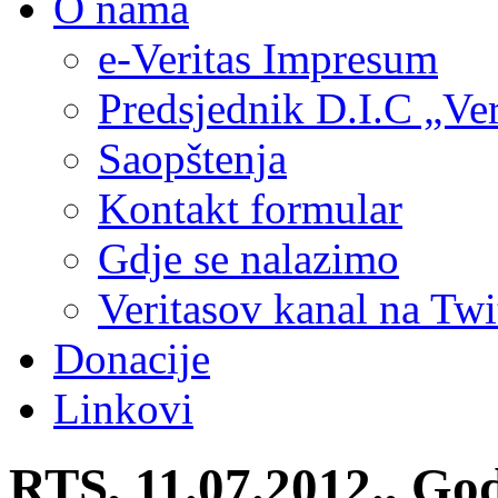
O nama
e-Veritas Impresum
Predsjednik D.I.C „Ver
Saopštenja
Kontakt formular
Gdje se nalazimo
Veritasov kanal na Twi
Donacije
Linkovi
RTS, 11.07.2012., God