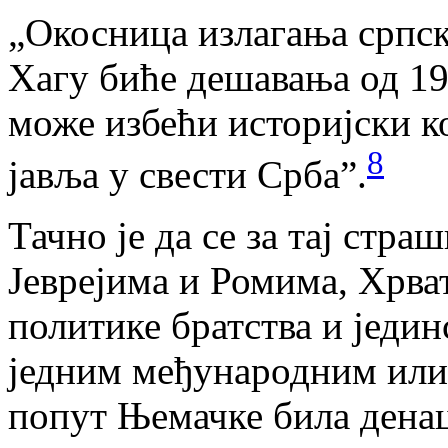
„Окосница излагања српск
Хагу биће дешавања од 199
може избећи историјски ко
8
јавља у свести Срба”.
Тачно је да се за тај стр
Јеврејима и Ромима, Хрва
политике братства и једин
једним међународним или
попут Њемачке била дена