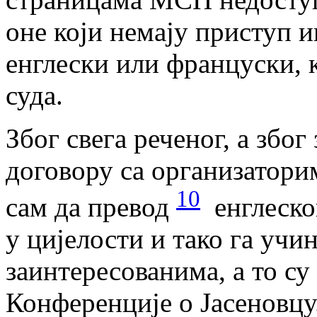
оне који немају приступ и
енглески или француски, к
суда.
Због свега реченог, а због
договору са организатори
10
сам да превод
енглеског
у цијелости и тако га уч
заинтересованима, а то су
Конференције о Јасеновцу