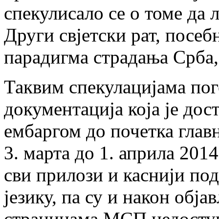
спекулисало се о томе да л
Други свјетски рат, посеб
парадигма страдања Срба, 
Таквим спекулацијама пого
документација која је до
ембаргом до почетка главн
3. марта до 1. априла 201
сви прилози и каснији по
језику, па су и након обј
страницама МСП недоступ