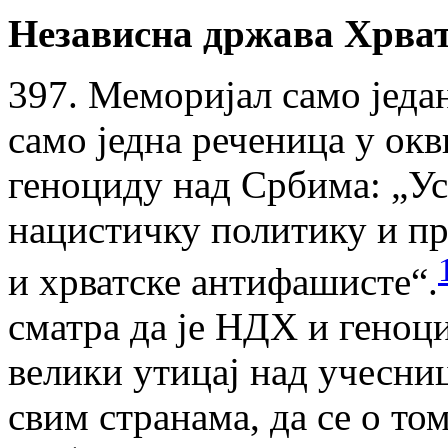
Независна држава Хрва
397. Меморијал само једа
само једна реченица у окв
геноциду над Србима: „У
нацистичку политику и пр
и хрватске антифашисте“.
сматра да је НДХ и геноц
велики утицај над учесниц
свим странама, да се о то