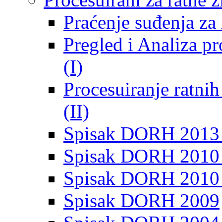
Praćenje suđenja za 
Pregled i Analiza p
(I)
Procesuiranje ratni
(II)
Spisak DORH 2013
Spisak DORH 2010 
Spisak DORH 2010
Spisak DORH 2009