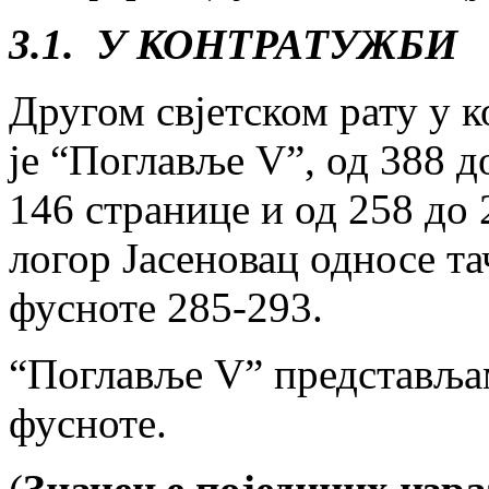
3.1. У КОНТРАТУЖБИ
Другом свјетском рату у 
је “Поглавље V”, од 388 д
146 странице и од 258 до 
логор Јасеновац односе тач
фусноте 285-293.
“Поглавље V” представљам
фусноте.