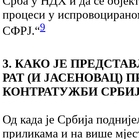
Срба у НДХ и да се објек
процеси у испровоцирано
9
СФРЈ.“
3. КАКО ЈЕ ПРЕДСТА
РАТ (И ЈАСЕНОВАЦ) 
КОНТРАТУЖБИ СРБИ
Од када је Србија подније
приликама и на више мјес