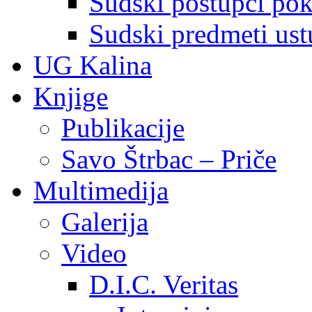
Sudski postupci pokr
Sudski predmeti ustu
UG Kalina
Knjige
Publikacije
Savo Štrbac – Priče
Multimedija
Galerija
Video
D.I.C. Veritas