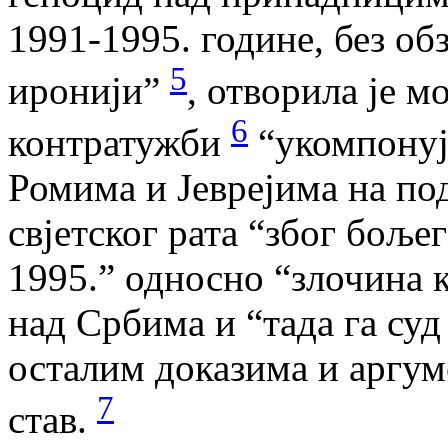
1991-1995. године, без об
5
иронији”
, отворила је м
6
контратужби
“укомпонуј
Ромима и Јеврејима на по
свјетског рата “због боље
1995.” односно “злочина 
над Србима и “тада га суд
осталим доказима и аргум
7
став.