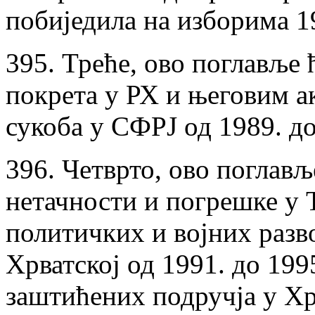
побиједила на изборима 1
395. Треће, ово поглавље 
покрета у РХ и његовим а
сукоба у СФРЈ од 1989. до
396. Четврто, ово поглав
нетачности и погрешке у
политичких и војних разво
Хрватској од 1991. до 19
заштићених подручја у Хр