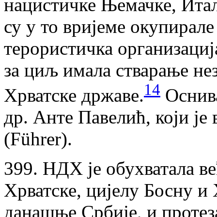
нацистичке Њемачке, Итал
су у то вријеме окупирале
терористичка организација 
за циљ имала стварање не
14
Хрватске државе.
Оснива
др. Анте Павелић, који ј
(Führer).
399. НДХ је обухватала 
Хрватске, цијелу Босну и
данашње Србије, и протеза