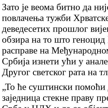
Зато је веома битно да ни
повлачења тужби Хрватске
деведесетих прошлог вијек
обзира на то што геноци
расправе на Међународном
Србија изнети ући у анале 
Другог светског рата на т
„То ће суштински помоћи
заједница стекне праву пр