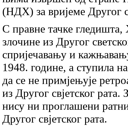
(НДХ) за вријеме Другог с
С правне тачке гледишта, 
злочине из Другог светског
спријечавању и кажњавањ
1948. године, а ступила н
да се не примјењује ретро
из Другог свјетског рата.
нису ни проглашени ратн
Другог свјетског рата.