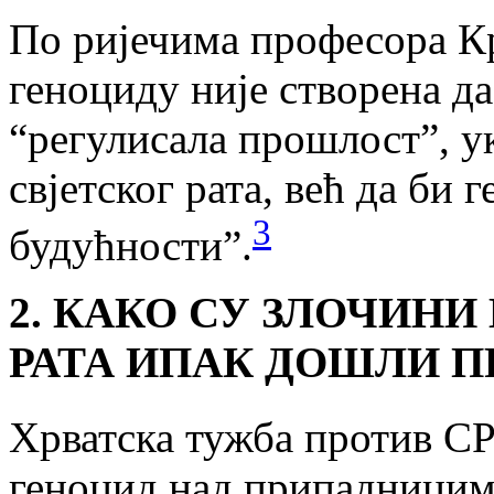
По ријечима професора К
геноциду није створена д
“регулисала прошлост”, у
свјетског рата, већ да би 
3
будућности”.
2. КАКО СУ ЗЛОЧИНИ
РАТА ИПАК ДОШЛИ П
Хрватска тужба против СР
геноцид над припадницима