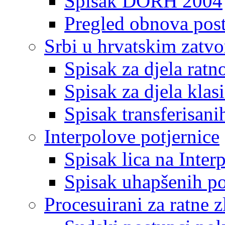
Spisak DORH 2004
Pregled obnova pos
Srbi u hrvatskim zatv
Spisak za djela ratn
Spisak za djela klas
Spisak transferisani
Interpolove potjernice
Spisak lica na Inte
Spisak uhapšenih po
Procesuirani za ratne z