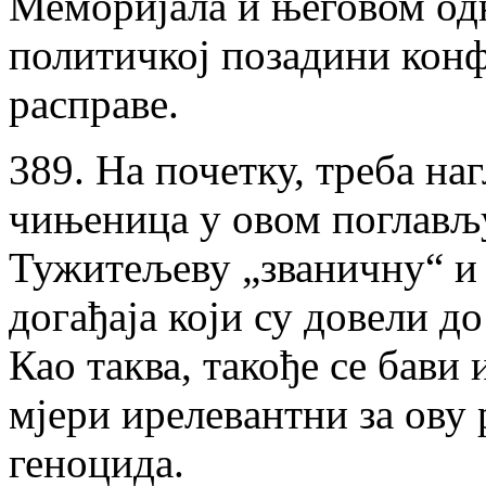
Меморијала и његовом одн
политичкој позадини конф
расправе.
389. На почетку, треба наг
чињеница у овом поглављу
Тужитељеву „званичну“ и
догађаја који су довели д
Као таква, такође се бави 
мјери ирелевaнтни за ову 
геноцида.