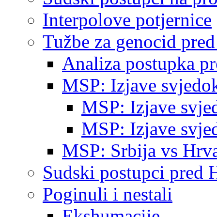
Interpolove potjernice
Tužbe za genocid pre
Analiza postupka p
MSP: Izjave svjedo
MSP: Izjave svje
MSP: Izjave svje
MSP: Srbija vs Hrva
Sudski postupci pred 
Poginuli i nestali
Ekshumacije