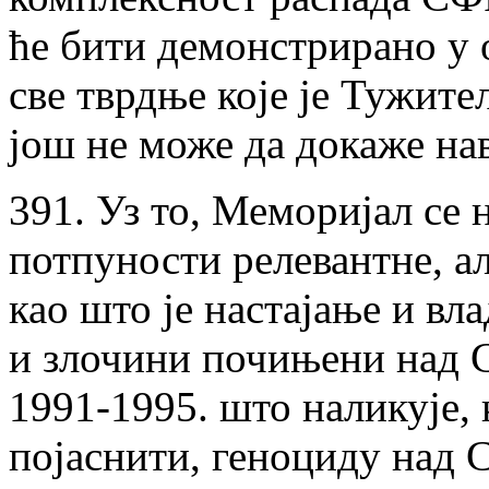
ће бити демонстрирано у о
све тврдње које је Тужитељ
још не може да докаже на
391. Уз то, Меморијал се 
потпуности релевантне, а
као што је настајање и вл
и злочини почињени над С
1991-1995. што наликује, 
појаснити, геноциду над 