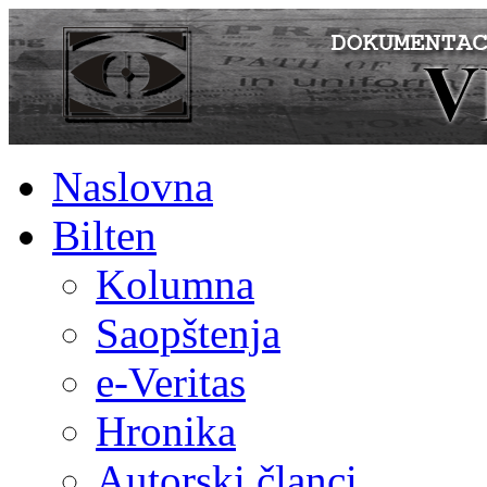
Naslovna
Bilten
Kolumna
Saopštenja
e-Veritas
Hronika
Autorski članci