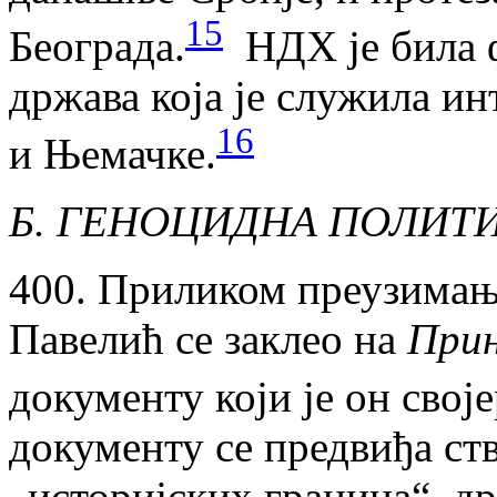
15
Београда.
НДХ је била 
држава која је служила и
16
и Њемачке.
Б. ГЕНОЦИДНА ПОЛИТ
400. Приликом преузима
Павелић се заклео на
Прин
документу који је он свој
документу се предвиђа ст
„историјских граница“, др