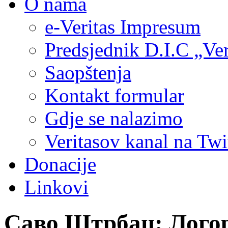
O nama
e-Veritas Impresum
Predsjednik D.I.C „Ver
Saopštenja
Kontakt formular
Gdje se nalazimo
Veritasov kanal na Twi
Donacije
Linkovi
Саво Штрбац: Логор