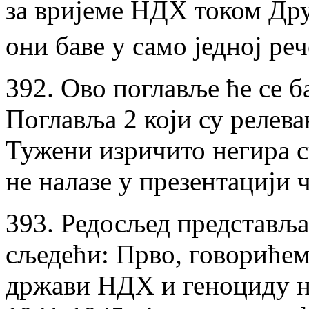
за вријеме НДХ током Друг
они баве у само једној ре
392. Ово поглавље ће се 
Поглавља 2 који су релева
Тужени изричито негира с
не налазе у презентацији
393. Редосљед представља
сљедећи: Прво, говорићем
држави НДХ и геноциду н