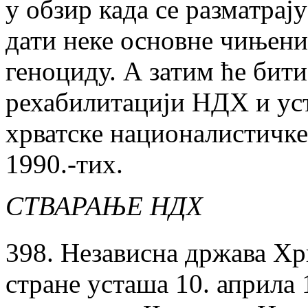
у обзир када се разматрају
дати неке основне чињен
геноциду. А затим ће бити
рехабилитацији НДХ и уст
хрватске националистичке 
1990.-тих.
СТВАРАЊЕ НДХ
398. Независна држава Хр
стране усташа 10. априла