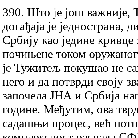
390. Што је још важније,
догађаја је једнострана, 
Србију као једине кривце 
почињене током оружаног 
је Тужитељ покушао не са
него и да потврди своју з
започела ЈНА и Србија на
године. Међутим, ова тврд
садашњи процес, већ потп
комплексност распада СФР