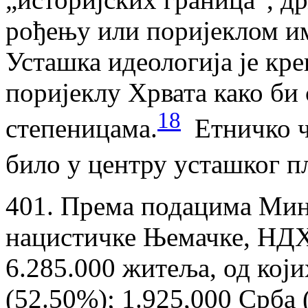
рођењу или поријеклом им
Усташка идеологија је кре
поријеклу Хрвата како би 
18
степеницама.
Етничко ч
било у центру усташког п
401. Према подацима Мин
нацистичке Њемачке, НДХ 
6.285.000 житеља, од који
(52.50%); 1.925,000 Срба