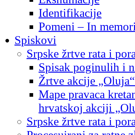
Identifikacije
Pomeni – In memor
Spiskovi
Srpske žrtve rata i po
Spisak poginulih i n
Žrtve akcije „Oluja“
Mape pravaca kretan
hrvatskoj akciji „Ol
Srpske žrtve rata i p
Procesuirani za ratne 