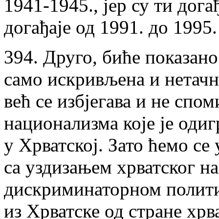
1941-1945., јер су ти дога
догађаје од 1991. до 1995.
394. Друго, биће показано
само искривљена и нетачн
већ се избјегава и не спо
национализма које је оди
у Хрватској. Зато ћемо се
са уздизањем хрватског н
дискриминаторном полит
из Хрватске од стране хрва