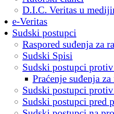
D.I.C. Veritas u medij
e-Veritas
Sudski postupci
Raspored suđenja za ra
Sudski Spisi
Sudski postupci proti
Praćenje suđenja za 
Sudski postupci proti
Sudski postupci pred 
Sudski postupci na pro