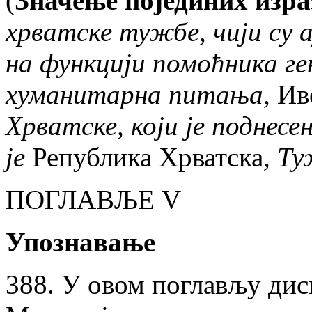
(
Значење појединих изра
хрватске тужбе, чији су
на функцији помоћника ге
хуманитарна питања,
Ив
Хрватске, који је поднес
је
Република Хрватска
, Т
ПОГЛАВЉЕ V
Упознавање
388. У овом поглављу дис