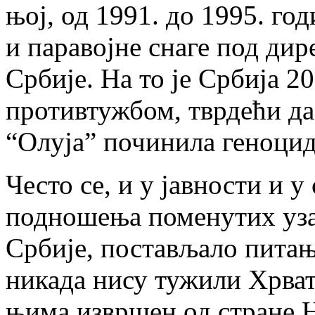
њој, од 1991. до 1995. го
и паравојне снаге под ди
Србије. На то је Србија 2
противтужбом, тврдећи да
“Олуја” починила геноцид
Често се, и у јавности и у
подношења поменутих уза
Србије, постављало питањ
никада нису тужили Хрватс
њима извршен од стране 