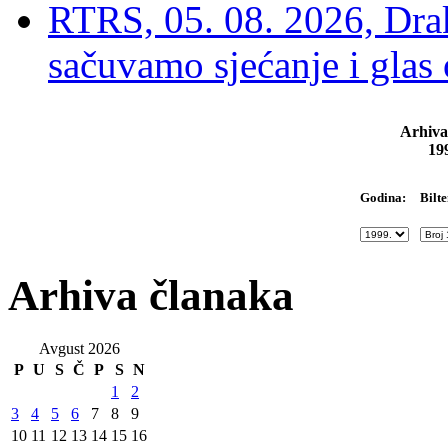
RTRS, 05. 08. 2026, Drak
sačuvamo sjećanje i glas
Arhiva
19
Bilte
Godina:
Arhiva članaka
Avgust 2026
P
U
S
Č
P
S
N
1
2
3
4
5
6
7
8
9
10
11
12
13
14
15
16