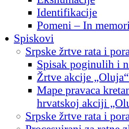
Identifikacije
Pomeni – In memor
Spiskovi
Srpske žrtve rata i po
Spisak poginulih i n
Žrtve akcije „Oluja“
Mape pravaca kretan
hrvatskoj akciji „Ol
Srpske žrtve rata i p
Procesuirani za ratne 