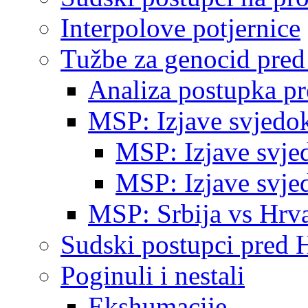
Interpolove potjernice
Tužbe za genocid pre
Analiza postupka p
MSP: Izjave svjedo
MSP: Izjave svje
MSP: Izjave svje
MSP: Srbija vs Hrva
Sudski postupci pred 
Poginuli i nestali
Ekshumacije