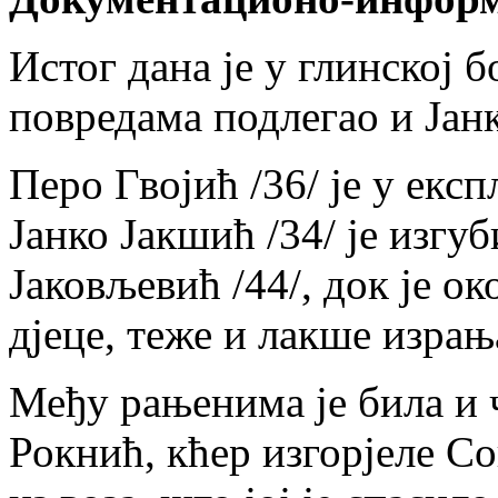
Истог дана је у глинској
повредама подлегао и Јанк
Перо Гвојић /36/ је у експ
Јанко Јакшић /34/ је изгуб
Јаковљевић /44/, док је о
дјеце, теже и лакше израњ
Међу рањенима је била и
Рокнић, кћер изгорјеле Сок