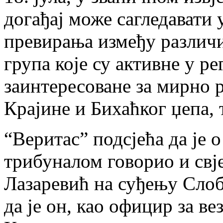
догађај може сагледавати 
превирања између различ
група које су активне у ре
заинтересоване за мирно 
Крајине и Бихаћког џепа, 
“Веритас” подсјећа да је 
трибуналом говорио и свј
Лазаревић на суђењу Сло
да је он, као официр за 