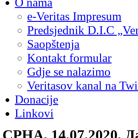
O nama
e-Veritas Impresum
Predsjednik D.I.C „Ver
Saopštenja
Kontakt formular
Gdje se nalazimo
Veritasov kanal na Twi
Donacije
Linkovi
СРНА, 14.07.2020, Д