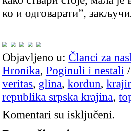
ко и одговарати”, закључи
Objavljeno u:
Članci za na
Hronika
,
Poginuli i nestali
veritas
,
glina
,
kordun
,
kraji
republika srpska krajina
,
to
Komentari su isključeni.