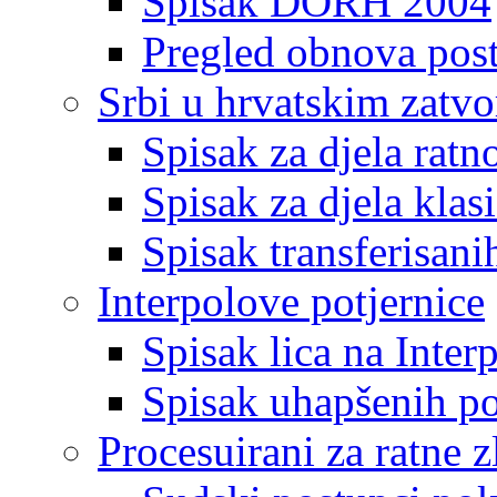
Spisak DORH 2004
Pregled obnova pos
Srbi u hrvatskim zatv
Spisak za djela ratn
Spisak za djela klas
Spisak transferisani
Interpolove potjernice
Spisak lica na Inte
Spisak uhapšenih po
Procesuirani za ratne z