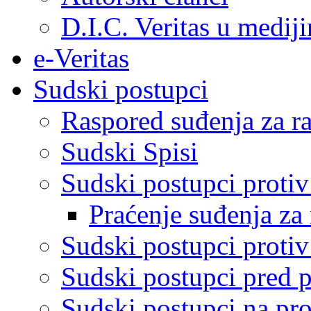
D.I.C. Veritas u medij
e-Veritas
Sudski postupci
Raspored suđenja za ra
Sudski Spisi
Sudski postupci proti
Praćenje suđenja za 
Sudski postupci proti
Sudski postupci pred 
Sudski postupci na pro