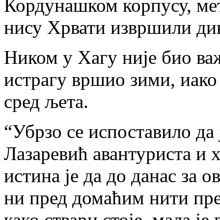
Кордунашком корпусу, ме
нису Хрвати извршили див
Ником у Хагу није био важ
истрагу вршио зими, иако 
сред љета.
“Убрзо се испоставило да 
Лазаревић авантуриста и х
истина је да до данас за о
ни пред домаћим нити пр
како ствари стоје, мала је