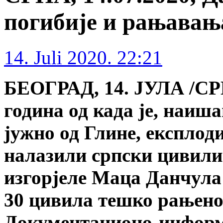
погибије и рањавања
14. Juli 2020. 22:21
БЕОГРАД, 14. ЈУЛА /СРН
година од када је, наиш
јужно од Глине, експлоди
налазили српски цивили 
изгорјеле Маца Данчула /
30 цивила тешко рањено,
Документационо-информ