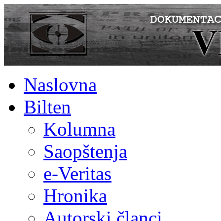
Naslovna
Bilten
Kolumna
Saopštenja
e-Veritas
Hronika
Autorski članci