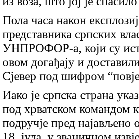
из воза, што јој је спасило
Пола часа након експлозиј
представника српских вла
УНПРОФОР-а, који су исто
овом догађају и доставил
Сјевер под шифром “повј
Иако је српска страна указ
под хрватском командом к
подручје пред најављено 
18. јула, у званичном извј