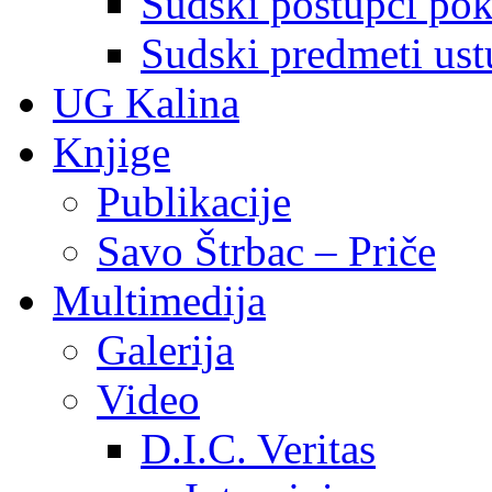
Sudski postupci pokr
Sudski predmeti ustu
UG Kalina
Knjige
Publikacije
Savo Štrbac – Priče
Multimedija
Galerija
Video
D.I.C. Veritas