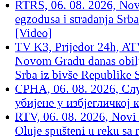
RTRS, 06. 08. 2026, Nov
egzodusa i stradanja Srba
[Video]
TV K3, Prijedor 24h, ATV
Novom Gradu danas obilj
Srba iz bivše Republike 
СРНА, 06. 08. 2026, Сл
убијене у избјегличкој 
RTV, 06. 08. 2026, Novi 
Oluje spušteni u reku sa