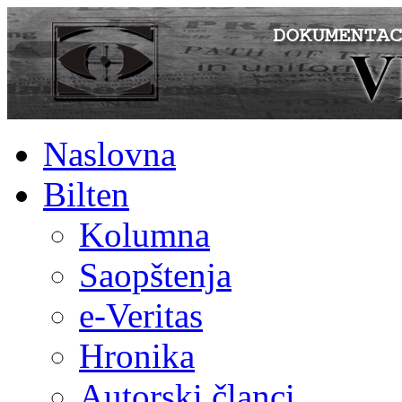
Naslovna
Bilten
Kolumna
Saopštenja
e-Veritas
Hronika
Autorski članci