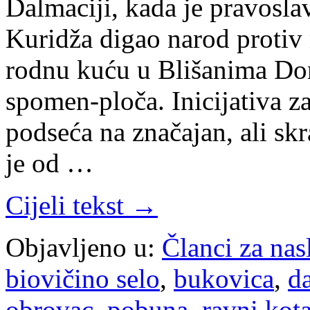
Dalmaciji, kada je pravosla
Kuridža digao narod protiv 
rodnu kuću u Blišanima Do
spomen-ploča. Inicijativa za
podseća na značajan, ali skr
je od …
Cijeli tekst →
Objavljeno u:
Članci za na
biovičino selo
,
bukovica
,
d
obrovac
,
pobuna
,
ravni kota