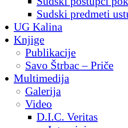
Sudski postupci pokr
Sudski predmeti ustu
UG Kalina
Knjige
Publikacije
Savo Štrbac – Priče
Multimedija
Galerija
Video
D.I.C. Veritas