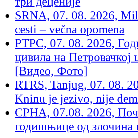
три деценије
SRNA, 07. 08. 2026, Mil
cesti – večna opomena
РТРС, 07. 08. 2026, Г
цивила на Петровачкој ц
[Видео, Фото]
RTRS, Tanjug, 07. 08. 2
Kninu je jezivo, nije dem
СРНА, 07.08. 2026, По
годишњице од злочина 