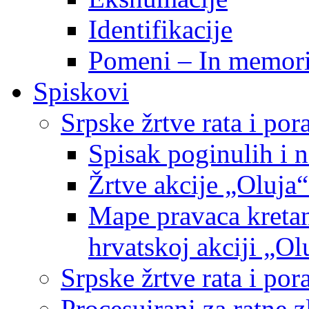
Identifikacije
Pomeni – In memor
Spiskovi
Srpske žrtve rata i po
Spisak poginulih i n
Žrtve akcije „Oluja“
Mape pravaca kretan
hrvatskoj akciji „Ol
Srpske žrtve rata i p
Procesuirani za ratne 