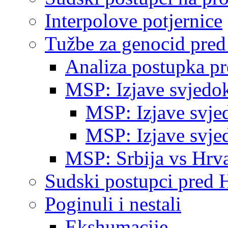
Interpolove potjernice
Tužbe za genocid pre
Analiza postupka p
MSP: Izjave svjedo
MSP: Izjave svje
MSP: Izjave svje
MSP: Srbija vs Hrva
Sudski postupci pred 
Poginuli i nestali
Ekshumacije