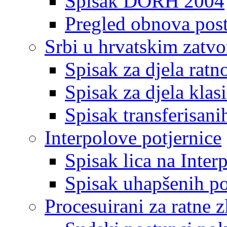
Spisak DORH 2004
Pregled obnova pos
Srbi u hrvatskim zatv
Spisak za djela ratn
Spisak za djela klas
Spisak transferisani
Interpolove potjernice
Spisak lica na Inte
Spisak uhapšenih po
Procesuirani za ratne z