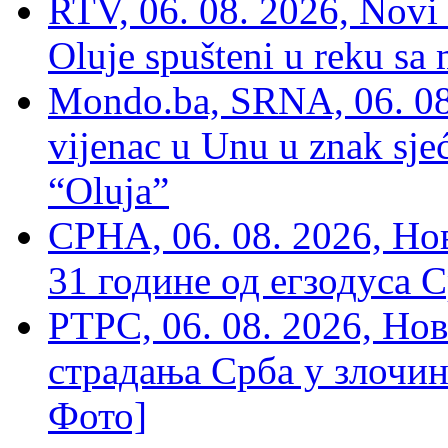
RTV, 06. 08. 2026, Novi 
Oluje spušteni u reku sa
Mondo.ba, SRNA, 06. 08
vijenac u Unu u znak sjeć
“Oluja”
СРНА, 06. 08. 2026, Н
31 године од егзодуса С
РТРС, 06. 08. 2026, Нов
страдања Срба у злочин
Фото]