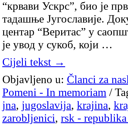
“крвави Ускрс”, био је пр
тадашње Југославије. До
центар “Веритас” у саопш
је увод у сукоб, који …
Cijeli tekst →
Objavljeno u:
Članci za na
Pomeni - In memoriam
/
Ta
jna
,
jugoslavija
,
krajina
,
kra
zarobljenici
,
rsk - republika