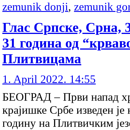
zemunik donji
,
zemunik gor
Глас Српске, Срна, 
31 година од “крвав
Плитвицама
1. April 2022. 14:55
БЕОГРАД – Први напад хр
крајишке Србе изведен је
годину на Плитвичким језе