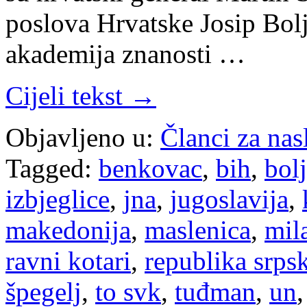
poslova Hrvatske Josip Bol
akademija znanosti …
Cijeli tekst →
Objavljeno u:
Članci za na
Tagged:
benkovac
,
bih
,
bol
izbjeglice
,
jna
,
jugoslavija
,
makedonija
,
maslenica
,
mil
ravni kotari
,
republika srps
špegelj
,
to svk
,
tuđman
,
un