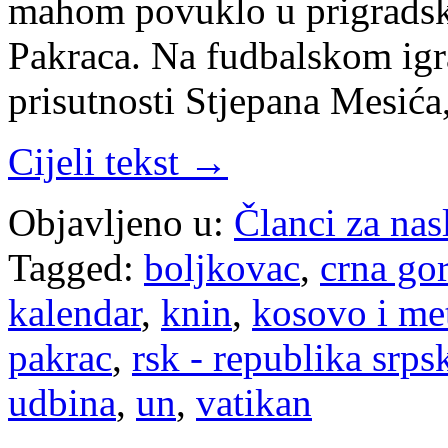
mahom povuklo u prigradska 
Pakraca. Na fudbalskom igra
prisutnosti Stjepana Mesića
Cijeli tekst →
Objavljeno u:
Članci za na
Tagged:
boljkovac
,
crna go
kalendar
,
knin
,
kosovo i me
pakrac
,
rsk - republika srps
udbina
,
un
,
vatikan