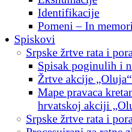
Identifikacije
Pomeni – In memor
Spiskovi
Srpske žrtve rata i po
Spisak poginulih i n
Žrtve akcije „Oluja“
Mape pravaca kretan
hrvatskoj akciji „Ol
Srpske žrtve rata i p
Procesuirani za ratne 