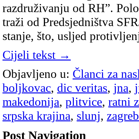
razdruživanju od RH”. Polo
traži od Predsjedništva SFR
stanje, što, usljed protivlj
Cijeli tekst →
Objavljeno u:
Članci za na
boljkovac
,
dic veritas
,
jna
,
makedonija
,
plitvice
,
ratni 
srpska krajina
,
slunj
,
zagreb
Post Navigation