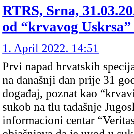
RTRS, Srna, 31.03.202
od “krvavog Uskrsa” 
1. April 2022. 14:51
Prvi napad hrvatskih specija
na današnji dan prije 31 god
događaj, poznat kao “krvavi
sukob na tlu tadašnje Јugo
informacioni centar “Verita
objašnjava da je uvod u su