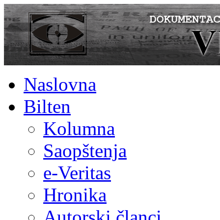
Naslovna
Bilten
Kolumna
Saopštenja
e-Veritas
Hronika
Autorski članci