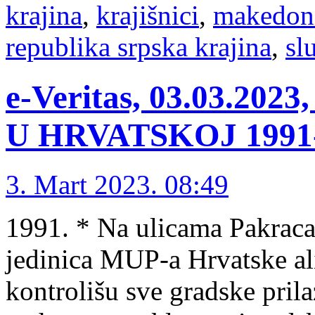
krajina
,
krajišnici
,
makedon
republika srpska krajina
,
sl
e-Veritas, 03.03.2
U HRVATSKOJ 1991-1
3. Mart 2023. 08:49
1991. * Na ulicama Pakraca
jedinica MUP-a Hrvatske ali
kontrolišu sve gradske prila