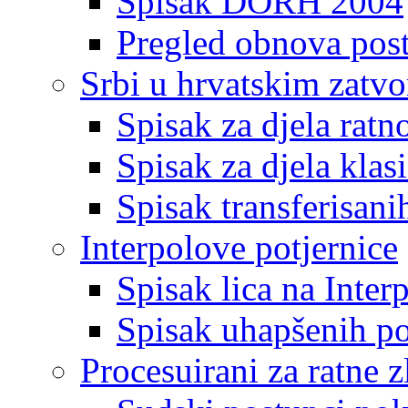
Spisak DORH 2004
Pregled obnova pos
Srbi u hrvatskim zatv
Spisak za djela ratn
Spisak za djela klas
Spisak transferisani
Interpolove potjernice
Spisak lica na Inte
Spisak uhapšenih po
Procesuirani za ratne z