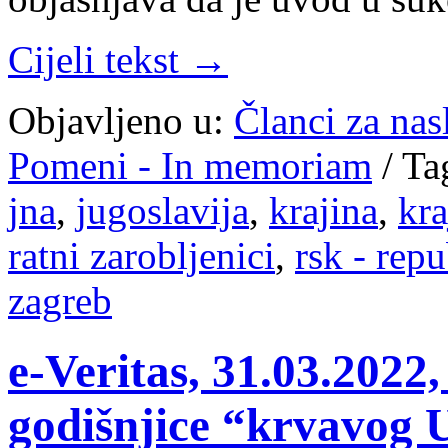
Cijeli tekst →
Objavljeno u:
Članci za na
Pomeni - In memoriam
/
Ta
jna
,
jugoslavija
,
krajina
,
kra
ratni zarobljenici
,
rsk - repu
zagreb
e-Veritas, 31.03.202
godišnjice “krvavog 