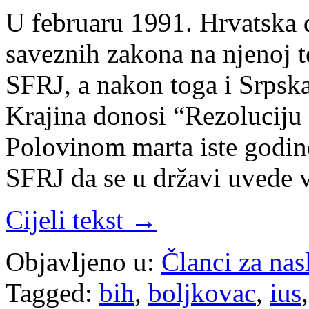
U februaru 1991. Hrvatska 
saveznih zakona na njenoj te
SFRJ, a nakon toga i Srps
Krajina donosi “Rezoluciju
Polovinom marta iste godine
SFRJ da se u državi uvede 
Cijeli tekst →
Objavljeno u:
Članci za na
Tagged:
bih
,
boljkovac
,
ius