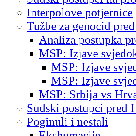
Interpolove potjernice
Tužbe za genocid pre
Analiza postupka p
MSP: Izjave svjedo
MSP: Izjave svje
MSP: Izjave svje
MSP: Srbija vs Hrva
Sudski postupci pred 
Poginuli i nestali
Ekshumacije