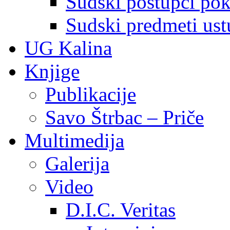
Sudski postupci pokr
Sudski predmeti ustu
UG Kalina
Knjige
Publikacije
Savo Štrbac – Priče
Multimedija
Galerija
Video
D.I.C. Veritas