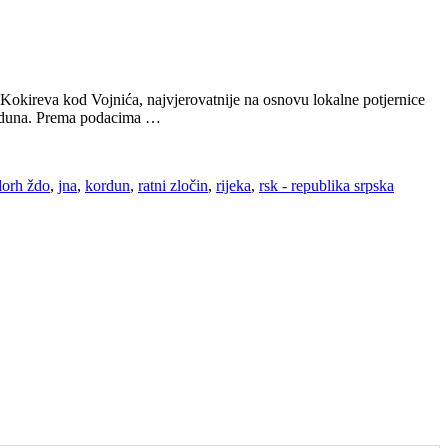
 Kokireva kod Vojnića, najvjerovatnije na osnovu lokalne potjernice
Korduna. Prema podacima …
dorh ždo
,
jna
,
kordun
,
ratni zločin
,
rijeka
,
rsk - republika srpska