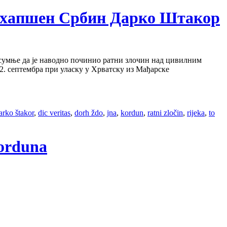
м ухапшен Србин Дарко Штакор
 сумње да је наводно починио ратни злочин над цивилним
. септембра при уласку у Хрватску из Мађарске
arko štakor
,
dic veritas
,
dorh ždo
,
jna
,
kordun
,
ratni zločin
,
rijeka
,
to
Korduna