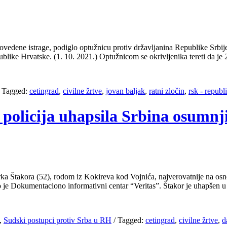
rovedene istrage, podiglo optužnicu protiv državljanina Republike Srbij
like Hrvatske. (1. 10. 2021.) Optužnicom se okrivljenika tereti da je 
/
Tagged:
cetingrad
,
civilne žrtve
,
jovan baljak
,
ratni zločin
,
rsk - republ
 policija uhapsila Srbina osumnji
Darka Štakora (52), rodom iz Kokireva kod Vojnića, najverovatnije na o
o je Dokumentaciono informativni centar “Veritas”. Štakor je uhapšen 
,
Sudski postupci protiv Srba u RH
/
Tagged:
cetingrad
,
civilne žrtve
,
d