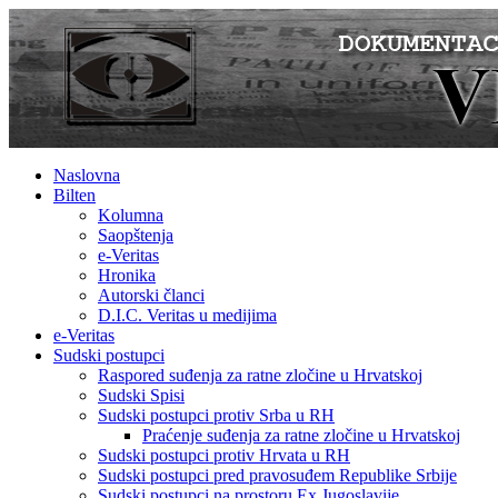
Naslovna
Bilten
Kolumna
Saopštenja
e-Veritas
Hronika
Autorski članci
D.I.C. Veritas u medijima
e-Veritas
Sudski postupci
Raspored suđenja za ratne zločine u Hrvatskoj
Sudski Spisi
Sudski postupci protiv Srba u RH
Praćenje suđenja za ratne zločine u Hrvatskoj
Sudski postupci protiv Hrvata u RH
Sudski postupci pred pravosuđem Republike Srbije
Sudski postupci na prostoru Ex Jugoslavije