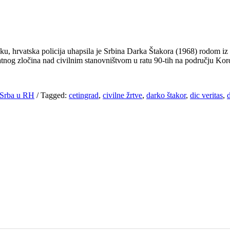
u, hrvatska policija uhapsila je Srbina Darka Štakora (1968) rodom iz
atnog zločina nad civilnim stanovništvom u ratu 90-tih na području 
v Srba u RH
/
Tagged:
cetingrad
,
civilne žrtve
,
darko štakor
,
dic veritas
,