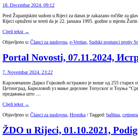
18. Decembar 2024. 09:12
Pred Županijskim sudom u Rijeci za danas je zakazano ročište za gla
Rijeci optuženi se tereti da je 22. januara 1995. godine u mjestu Žu
Cijeli tekst →
Objavljeno u:
Članci za naslovnu
,
e-Veritas
,
Sudski postupci protiv 
Portal Novosti, 07.11.2024, И
7. Novembar 2024. 23:22
Kaрлoвчaнин Дaркo Гojкoвић истрaжиo je вишe oд 255 стaрих 
Цeтингрaд, Бaрилoвић уз мaњe диjeлoвe Toпускoг и Toуњa “Срп
прeдaвaњa штo …
Cijeli tekst →
Objavljeno u:
Članci za naslovnu
,
Hronika
/
Tagged:
baština
,
cetingr
ŽDO u Rijeci, 01.10.2021, Podig