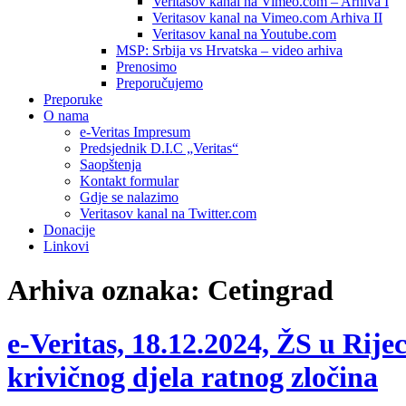
Veritasov kanal na Vimeo.com – Arhiva I
Veritasov kanal na Vimeo.com Arhiva II
Veritasov kanal na Youtube.com
MSP: Srbija vs Hrvatska – video arhiva
Prenosimo
Preporučujemo
Preporuke
O nama
e-Veritas Impresum
Predsjednik D.I.C „Veritas“
Saopštenja
Kontakt formular
Gdje se nalazimo
Veritasov kanal na Twitter.com
Donacije
Linkovi
Arhiva oznaka:
Cetingrad
e-Veritas, 18.12.2024, ŽS u Rij
krivičnog djela ratnog zločina