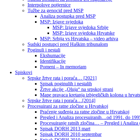
Interpolove potjernice
Tužbe za genocid pred MSP
Analiza postupka pred MSP
MSP: Izjave svjedoka
MSP: Izjave svjedoka Srbije
MSP: Izjave svjedoka Hrvatske
MSP: Srbija vs Hrvatska – video arhiva
Sudski postupci pred Haškim tribunalom
Poginuli i nestali
Ekshumacije
Identifikacije
Pomeni – In memoriam
Spiskovi
Srpske žrtve rata i poraća… [2021]
Spisak poginulih i nestalih
Žrtve akcije „Oluja“ na srpskoj strani
Mape pravaca kretanja izbjegličkih kolona u hrvats
Srpske žrtve rata i poraća…[2014]
Procesuirani za ratne zločine u Hrvatskoj
Praćenje suđenja za ratne zločine u Hrvatskoj
Pregled i Analiza procesuiranih…od 1991. do 1995
Procesuiranje ratnih zločina… – Pregled i Analiza (
Spisak DORH 2013 mart
Spisak DORH 2010 septembar
Spisak DORH 2010 mart