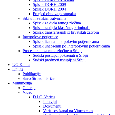
Spisak DORH 2009
Spisak DORH 2004
Pregled obnova postupaka
Srbi u hrvatskim zatvorima
Spisak za djela ratnog zločina
Spisak za djela klasičnog kriminala
Spisak transferisanih iz hrvatskih zatvora
Interpolove potjernice
Spisak lica na Interpolovim potjernicama
Spisak uhapšenih po Interpolovim potjernicama
Procesuirani za ratne zločine u Srbiji
Sudski postupci pokrenuti u Srbiji
Sudski predmeti ustupljeni Srbiji
UG Kalina
Knjige
Publikacije
Savo Štrbac – Priče
Multimedija
Galerija
Video
D.I.C. Veritas
Intervjui
Dokumenti
Veritasov kanal na Vimeo.com