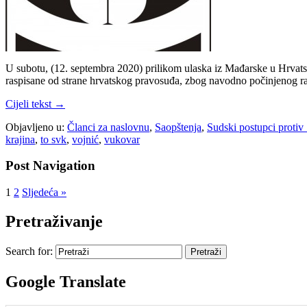
U subotu, (12. septembra 2020) prilikom ulaska iz Mađarske u Hrvatsk
raspisane od strane hrvatskog pravosuđa, zbog navodno počinjenog r
Cijeli tekst →
Objavljeno u:
Članci za naslovnu
,
Saopštenja
,
Sudski postupci proti
krajina
,
to svk
,
vojnić
,
vukovar
Post Navigation
1
2
Sljedeća »
Pretraživanje
Search for:
Google Translate