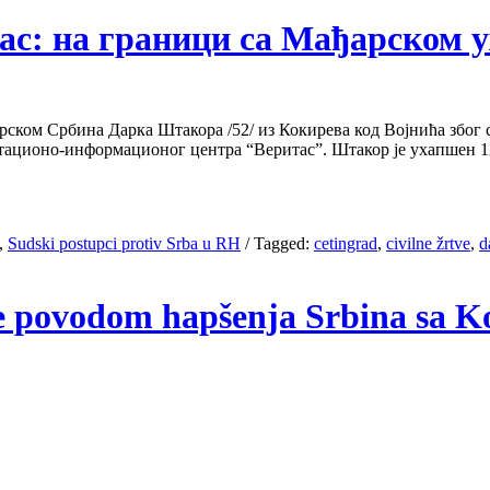
ритас: на граници са Мађарско
рском Србина Дарка Штакора /52/ из Кокирева код Војнића због
тационо-информационог центра “Веритас”. Штакор је ухапшен 12
,
Sudski postupci protiv Srba u RH
/
Tagged:
cetingrad
,
civilne žrtve
,
d
nje povodom hapšenja Srbina sa 