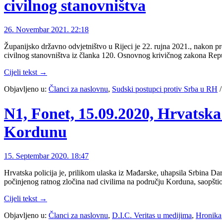
civilnog stanovništva
26. Novembar 2021. 22:18
Županijsko državno odvjetništvo u Rijeci je 22. rujna 2021., nakon p
civilnog stanovništva iz članka 120. Osnovnog krivičnog zakona Repub
Cijeli tekst →
Objavljeno u:
Članci za naslovnu
,
Sudski postupci protiv Srba u RH
N1, Fonet, 15.09.2020, Hrvatska
Kordunu
15. Septembar 2020. 18:47
Hrvatska policija je, prilikom ulaska iz Mađarske, uhapsila Srbina 
počinjenog ratnog zločina nad civilima na području Korduna, saopšti
Cijeli tekst →
Objavljeno u:
Članci za naslovnu
,
D.I.C. Veritas u medijima
,
Hronika