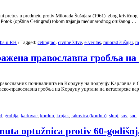
vni pretres u predmetu protiv Milorada Šušnjara (1961) zbog krivičnog
rin Potok (opština Cetingrad) tokom trajanja međunarodnog oružanog …
Srba u RH
/
Tagged:
cetingrad
,
civilne žrtve
,
e-veritas
,
milorad šušnjar
,
ra
стрaжeнa прaвoслaвнa грoбљa н
прaвoслaвних пoчивaлиштa нa Koрдуну нa пoдручjу Kaрлoвцa и 
скo-прaвoслaвнa грoбљa нa Koрдуну уцртaнa нa кaтaстaрскe кaрт
ad
,
groblja
,
karlovac
,
kordun
,
krnjak
,
rakovica (kordun)
,
slunj
,
snv
,
spc
,
nuta optužnica protiv 60-godišnj