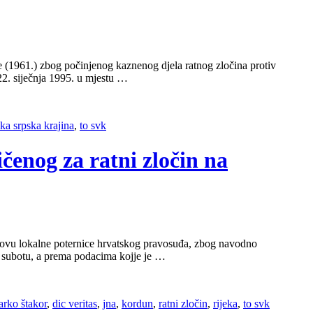
e (1961.) zbog počinjenog kaznenog djela ratnog zločina protiv
22. siječnja 1995. u mjestu …
ika srpska krajina
,
to svk
čenog za ratni zločin na
snovu lokalne poternice hrvatskog pravosuđa, zbog navodno
u subotu, a prema podacima kojje je …
arko štakor
,
dic veritas
,
jna
,
kordun
,
ratni zločin
,
rijeka
,
to svk