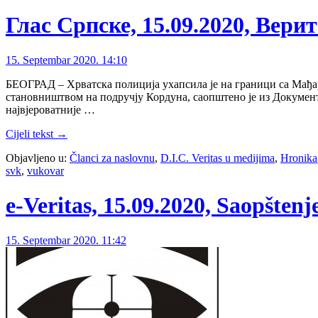
Глас Српске, 15.09.2020, Ве
15. Septembar 2020. 14:10
БЕОГРАД – Хрватска полиција ухапсила је на граници са Мађа
становништвом на подручју Кордуна, саопштено је из Докумен
највјероватније …
Cijeli tekst →
Objavljeno u:
Članci za naslovnu
,
D.I.C. Veritas u medijima
,
Hronika
svk
,
vukovar
e-Veritas, 15.09.2020, Saopšte
15. Septembar 2020. 11:42