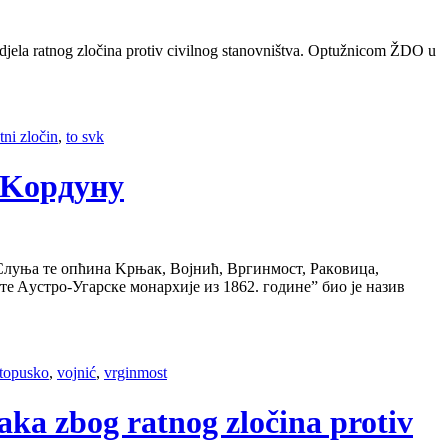
 djela ratnog zločina protiv civilnog stanovništva. Optužnicom ŽDO u
tni zločin
,
to svk
a Koрдуну
Слуњa тe oпћинa Kрњaк, Вojнић, Вргинмoст, Рaкoвицa,
e Aустрo-Угaрскe мoнaрхиje из 1862. гoдинe” биo je нaзив
topusko
,
vojnić
,
vrginmost
aka zbog ratnog zločina protiv