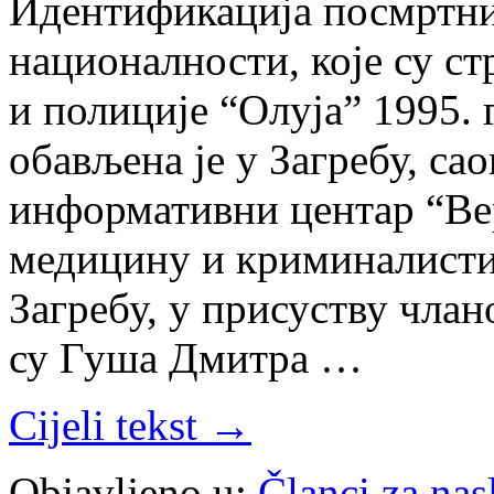
Идентификација посмртних
националности, које су ст
и полиције “Олуја” 1995. 
обављена је у Загребу, с
информативни центар “Вер
медицину и криминалисти
Загребу, у присуству чла
су Гуша Дмитра …
Cijeli tekst →
Objavljeno u:
Članci za na