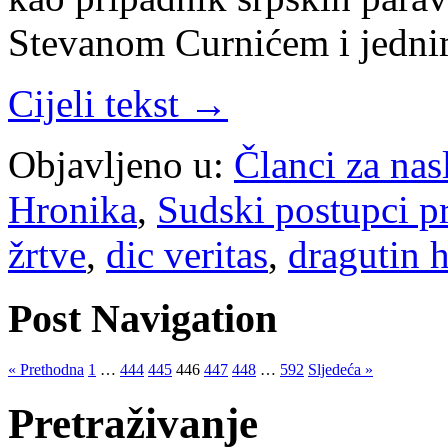
Stevanom Curnićem i jedn
Cijeli tekst →
Objavljeno u:
Članci za na
Hronika
,
Sudski postupci p
žrtve
,
dic veritas
,
dragutin 
Post Navigation
« Prethodna
1
…
444
445
446
447
448
…
592
Sljedeća »
Pretraživanje