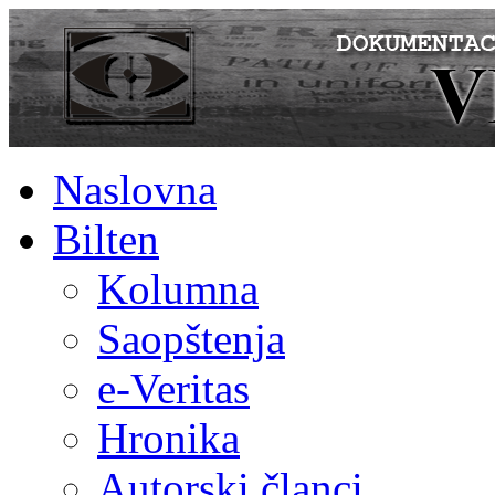
Naslovna
Bilten
Kolumna
Saopštenja
e-Veritas
Hronika
Autorski članci