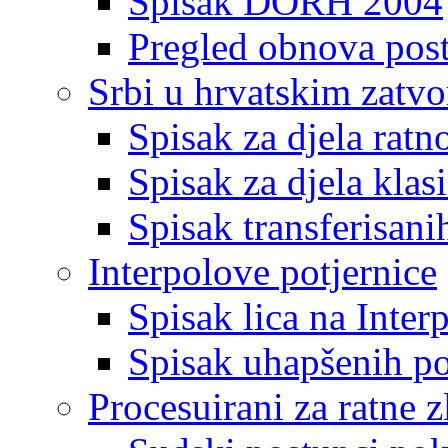
Spisak DORH 2004
Pregled obnova pos
Srbi u hrvatskim zatv
Spisak za djela ratn
Spisak za djela klas
Spisak transferisani
Interpolove potjernice
Spisak lica na Inte
Spisak uhapšenih po
Procesuirani za ratne z