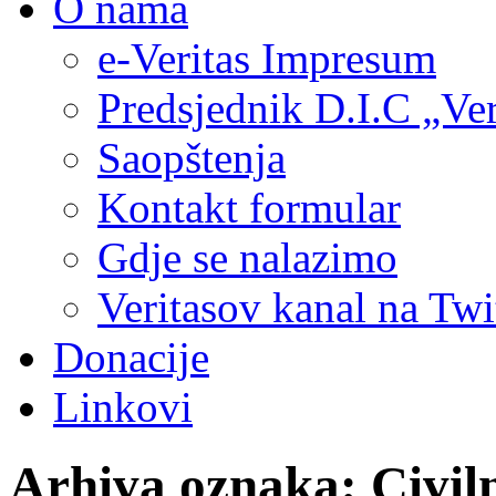
O nama
e-Veritas Impresum
Predsjednik D.I.C „Ver
Saopštenja
Kontakt formular
Gdje se nalazimo
Veritasov kanal na Twi
Donacije
Linkovi
Arhiva oznaka:
Civil