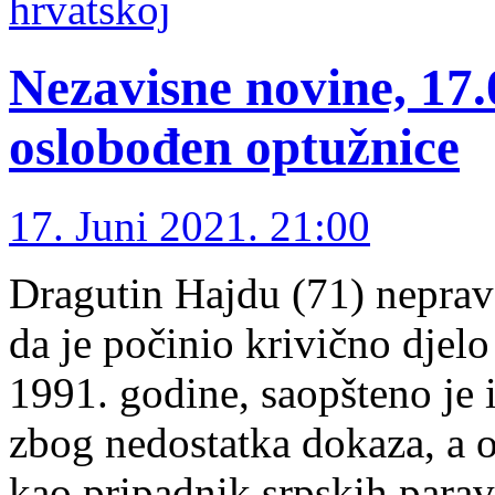
hrvatskoj
Nezavisne novine, 17
oslobođen optužnice
17. Juni 2021. 21:00
Dragutin Hajdu (71) neprav
da je počinio krivično djelo
1991. godine, saopšteno je 
zbog nedostatka dokaza, a op
kao pripadnik srpskih parav