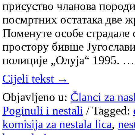
присуство чланова пород
посмртних остатака две ж
Поменуте особе страдале 
простору бивше Југославиј
полиције „Олуја“ 1995. …
Cijeli tekst →
Objavljeno u:
Članci za na
Poginuli i nestali
/
Tagged:
komisija za nestala lica
,
nes