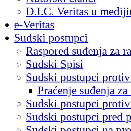
D.I.C. Veritas u medij
e-Veritas
Sudski postupci
Raspored suđenja za ra
Sudski Spisi
Sudski postupci proti
Praćenje suđenja za 
Sudski postupci proti
Sudski postupci pred 
Sudski postupci na pro