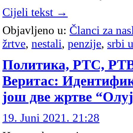
Cijeli tekst →
Objavljeno u:
Članci za na
žrtve
,
nestali
,
penzije
,
srbi 
Политика, РТС, РТВ,
Веритас: Идентифик
још две жртве “Олуј
19. Juni 2021. 21:28