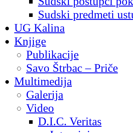
Sudski postupci pokr
Sudski predmeti ustu
UG Kalina
Knjige
Publikacije
Savo Štrbac – Priče
Multimedija
Galerija
Video
D.I.C. Veritas