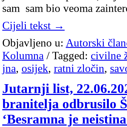
sam sam bio veoma zainter
Cijeli tekst →
Objavljeno u:
Autorski član
Kolumna
/
Tagged:
civilne 
jna
,
osijek
,
ratni zločin
,
sav
Jutarnji list, 22.06.2
branitelja odbrusilo Š
‘Besramna je neistin