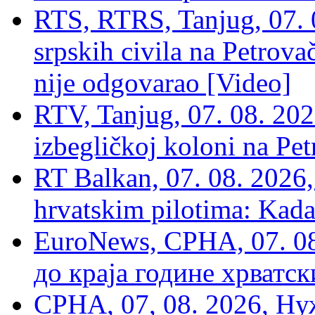
RTS, RTRS, Tanjug, 07. 0
srpskih civila na Petrovač
nije odgovarao [Video]
RTV, Tanjug, 07. 08. 2026
izbegličkoj koloni na Pet
RT Balkan, 07. 08. 2026,
hrvatskim pilotima: Kada
EuroNews, СРНА, 07. 0
до краја године хрватс
СРНА, 07, 08. 2026, Ну