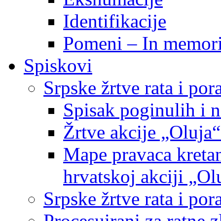
Identifikacije
Pomeni – In memor
Spiskovi
Srpske žrtve rata i po
Spisak poginulih i n
Žrtve akcije „Oluja“
Mape pravaca kretan
hrvatskoj akciji „Ol
Srpske žrtve rata i p
Procesuirani za ratne 