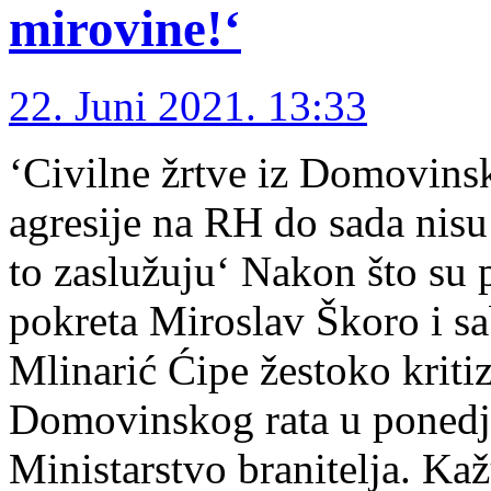
mirovine!‘
22. Juni 2021. 13:33
‘Civilne žrtve iz Domovinsk
agresije na RH do sada nis
to zaslužuju‘ Nakon što su
pokreta Miroslav Škoro i sa
Mlinarić Ćipe žestoko kriti
Domovinskog rata u ponedje
Ministarstvo branitelja. Ka