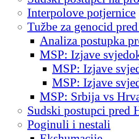
Interpolove potjernice
Tužbe za genocid pre
Analiza postupka p
MSP: Izjave svjedo
MSP: Izjave svje
MSP: Izjave svje
MSP: Srbija vs Hrva
Sudski postupci pred 
Poginuli i nestali
Ekshumacije