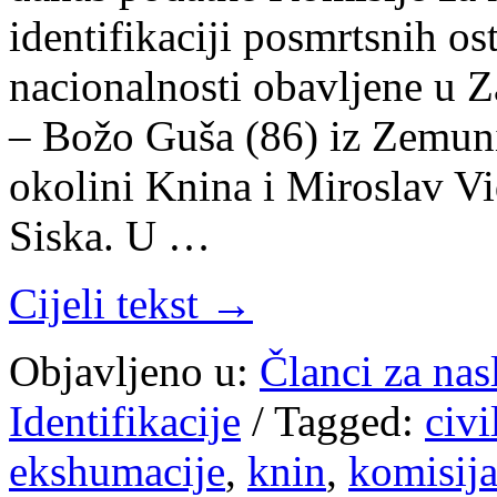
identifikaciji posmrtsnih os
nacionalnosti obavljene u 
– Božo Guša (86) iz Zemuni
okolini Knina i Miroslav Vi
Siska. U …
Cijeli tekst →
Objavljeno u:
Članci za na
Identifikacije
/
Tagged:
civi
ekshumacije
,
knin
,
komisija