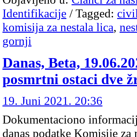
Identifikacije
/
Tagged:
civi
komisija za nestala lica
,
nes
gornji
Danas, Beta, 19.06.20
posmrtni ostaci dve ž
19. Juni 2021. 20:36
Dokumentaciono informacijsk
danas podatke Komisije za n