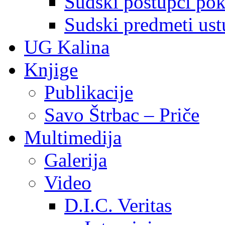
Sudski postupci pokr
Sudski predmeti ustu
UG Kalina
Knjige
Publikacije
Savo Štrbac – Priče
Multimedija
Galerija
Video
D.I.C. Veritas