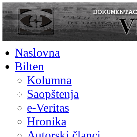
Naslovna
Bilten
Kolumna
Saopštenja
e-Veritas
Hronika
Autorski članci