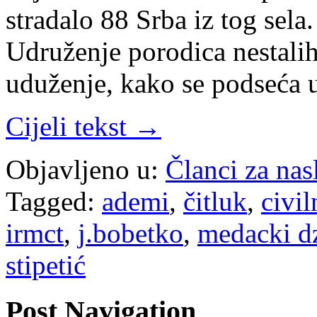
stradalo 88 Srba iz tog sela
Udruženje porodica nestalih
uduženje, kako se podseća 
Cijeli tekst →
Objavljeno u:
Članci za na
Tagged:
ademi
,
čitluk
,
civil
irmct
,
j.bobetko
,
medacki d
stipetić
Post Navigation