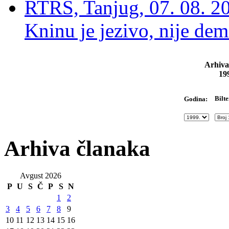
RTRS, Tanjug, 07. 08. 2
Kninu je jezivo, nije dem
Arhiva
19
Bilte
Godina:
Arhiva članaka
Avgust 2026
P
U
S
Č
P
S
N
1
2
3
4
5
6
7
8
9
10
11
12
13
14
15
16