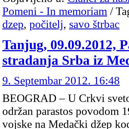
Pomeni - In memoriam
/
Ta
dzep
,
počitelj
,
savo štrbac
Tanjug, 09.09.2012, 
stradanja Srba iz Me
9. Septembar 2012. 16:48
BEOGRAD – U Crkvi svetog
održan parastos povodom 19.
vojske na Medački džep kod