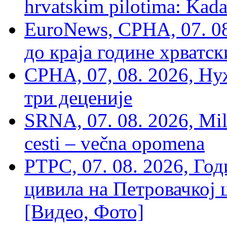
hrvatskim pilotima: Kada
EuroNews, СРНА, 07. 0
до краја године хрватс
СРНА, 07, 08. 2026, Ну
три деценије
SRNA, 07. 08. 2026, Mil
cesti – večna opomena
РТРС, 07. 08. 2026, Г
цивила на Петровачкој ц
[Видео, Фото]