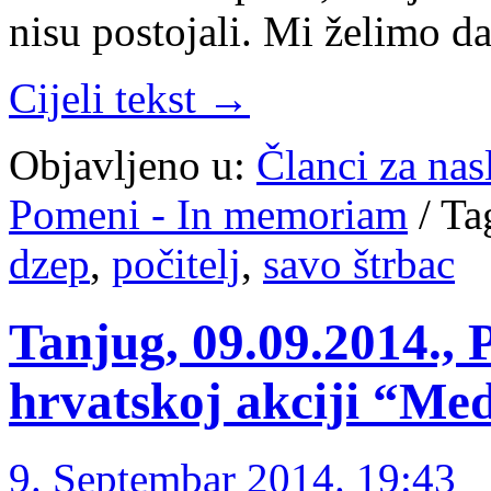
nisu postojali. Mi želimo d
Cijeli tekst →
Objavljeno u:
Članci za na
Pomeni - In memoriam
/
Ta
dzep
,
počitelj
,
savo štrbac
Tanjug, 09.09.2014., 
hrvatskoj akciji “Me
9. Septembar 2014. 19:43