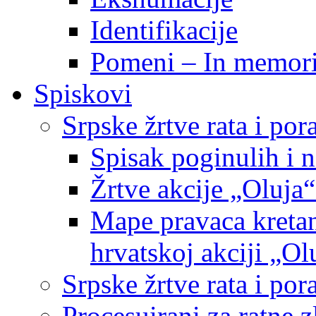
Identifikacije
Pomeni – In memor
Spiskovi
Srpske žrtve rata i po
Spisak poginulih i n
Žrtve akcije „Oluja“
Mape pravaca kretan
hrvatskoj akciji „Ol
Srpske žrtve rata i p
Procesuirani za ratne 