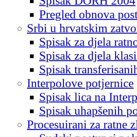
Spisak DORH 2004
Pregled obnova pos
Srbi u hrvatskim zatv
Spisak za djela ratn
Spisak za djela klas
Spisak transferisani
Interpolove potjernice
Spisak lica na Inte
Spisak uhapšenih po
Procesuirani za ratne z