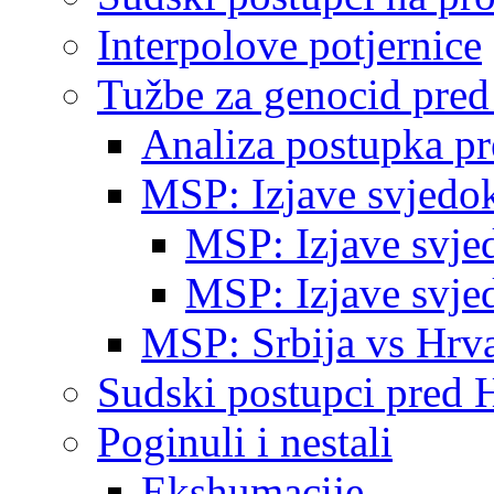
Interpolove potjernice
Tužbe za genocid pre
Analiza postupka p
MSP: Izjave svjedo
MSP: Izjave svje
MSP: Izjave svje
MSP: Srbija vs Hrva
Sudski postupci pred 
Poginuli i nestali
Ekshumacije