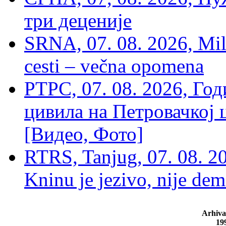
три деценије
SRNA, 07. 08. 2026, Mil
cesti – večna opomena
РТРС, 07. 08. 2026, Г
цивила на Петровачкој ц
[Видео, Фото]
RTRS, Tanjug, 07. 08. 2
Kninu je jezivo, nije dem
Arhiva
19