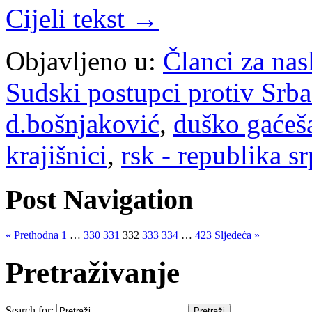
Cijeli tekst →
Objavljeno u:
Članci za na
Sudski postupci protiv Srb
d.bošnjaković
,
duško gaćeš
krajišnici
,
rsk - republika s
Post Navigation
« Prethodna
1
…
330
331
332
333
334
…
423
Sljedeća »
Pretraživanje
Search for: