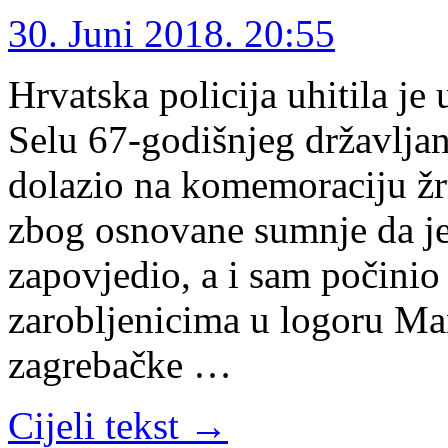
30. Juni 2018. 20:55
Hrvatska policija uhitila j
Selu 67-godišnjeg državljan
dolazio na komemoraciju žr
zbog osnovane sumnje da je
zapovjedio, a i sam počinio
zarobljenicima u logoru Man
zagrebačke …
Cijeli tekst →