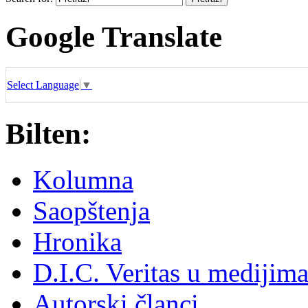
Google Translate
Select Language
▼
Bilten:
Kolumna
Saopštenja
Hronika
D.I.C. Veritas u medijim
Autorski članci