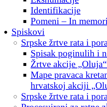
Identifikacije
Pomeni – In memor
Spiskovi
Srpske žrtve rata i po
Spisak poginulih i n
Žrtve akcije „Oluja“
Mape pravaca kretan
hrvatskoj akciji „Ol
Srpske žrtve rata i p
Procesuirani za ratne 