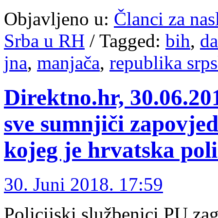
Objavljeno u:
Članci za na
Srba u RH
/
Tagged:
bih
,
da
jna
,
manjača
,
republika srp
Direktno.hr, 30.06.20
sve sumnjiči zapovje
kojeg je hrvatska poli
30. Juni 2018. 17:59
Policijski službenici PU zag