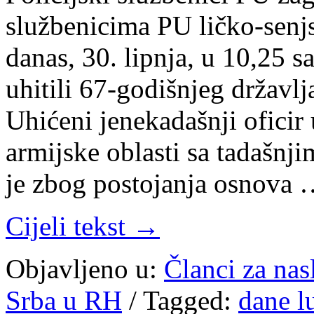
službenicima PU ličko-senjs
danas, 30. lipnja, u 10,25 
uhitili 67-godišnjeg državl
Uhićeni jenekadašnji oficir 
armijske oblasti sa tadašnj
je zbog postojanja osnova
Cijeli tekst →
Objavljeno u:
Članci za na
Srba u RH
/
Tagged:
dane l