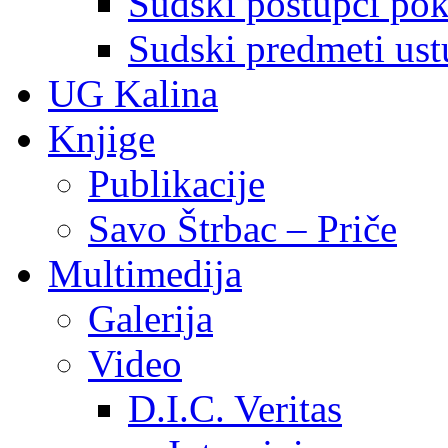
Sudski postupci pokr
Sudski predmeti ustu
UG Kalina
Knjige
Publikacije
Savo Štrbac – Priče
Multimedija
Galerija
Video
D.I.C. Veritas