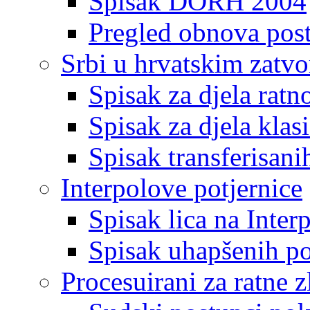
Spisak DORH 2004
Pregled obnova pos
Srbi u hrvatskim zatv
Spisak za djela ratn
Spisak za djela klas
Spisak transferisani
Interpolove potjernice
Spisak lica na Inte
Spisak uhapšenih po
Procesuirani za ratne z