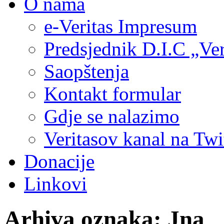
O nama
e-Veritas Impresum
Predsjednik D.I.C „Ver
Saopštenja
Kontakt formular
Gdje se nalazimo
Veritasov kanal na Twi
Donacije
Linkovi
Arhiva oznaka:
Jna