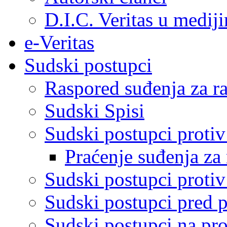
D.I.C. Veritas u medij
e-Veritas
Sudski postupci
Raspored suđenja za ra
Sudski Spisi
Sudski postupci proti
Praćenje suđenja za 
Sudski postupci proti
Sudski postupci pred 
Sudski postupci na pro