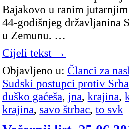
Bajakovo u ranim jutarnjim
44-godišnjeg državljanina S
u Zemunu. …
Cijeli tekst →
Objavljeno u:
Članci za na
Sudski postupci protiv Srb
duško gaćeša
,
jna
,
krajina
,
k
krajina
,
savo štrbac
,
to svk