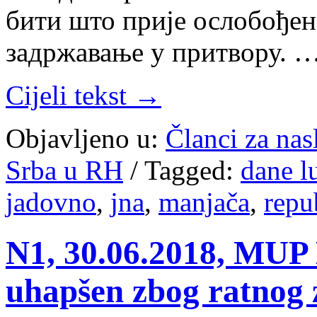
бити што прије ослобођен,
задржавање у притвору. 
Cijeli tekst →
Objavljeno u:
Članci za na
Srba u RH
/
Tagged:
dane l
jadovno
,
jna
,
manjača
,
repu
N1, 30.06.2018, MUP
uhapšen zbog ratnog 