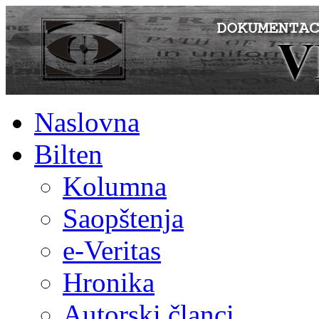
Naslovna
Bilten
Kolumna
Saopštenja
e-Veritas
Hronika
Autorski članci