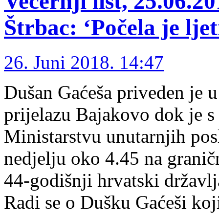
Večernji list, 25.06.
Štrbac: ‘Počela je lje
26. Juni 2018. 14:47
Dušan Gaćeša priveden je u
prijelazu Bajakovo dok je s
Ministarstvu unutarnjih pos
nedjelju oko 4.45 na grani
44-godišnji hrvatski državlj
Radi se o Dušku Gaćeši koj