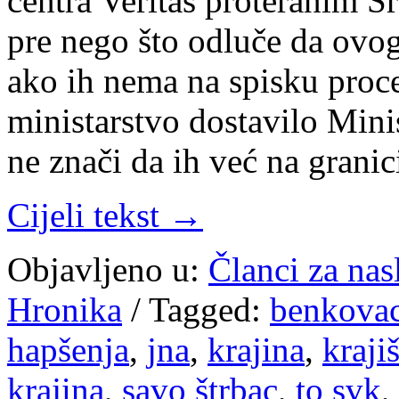
centra Veritas proteranim S
pre nego što odluče da ovog
ako ih nema na spisku proce
ministarstvo dostavilo Mini
ne znači da ih već na grani
Cijeli tekst →
Objavljeno u:
Članci za na
Hronika
/
Tagged:
benkova
hapšenja
,
jna
,
krajina
,
kraji
krajina
,
savo štrbac
,
to svk
,