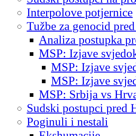
Interpolove potjernice
Tužbe za genocid pre
Analiza postupka p
MSP: Izjave svjedo
MSP: Izjave svje
MSP: Izjave svje
MSP: Srbija vs Hrva
Sudski postupci pred 
Poginuli i nestali
Ekshumacije