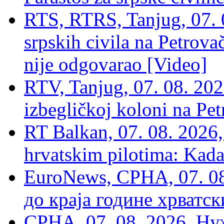
RTS, RTRS, Tanjug, 07. 0
srpskih civila na Petrovač
nije odgovarao [Video]
RTV, Tanjug, 07. 08. 2026
izbegličkoj koloni na Pet
RT Balkan, 07. 08. 2026,
hrvatskim pilotima: Kada
EuroNews, СРНА, 07. 0
до краја године хрватс
СРНА, 07, 08. 2026, Ну