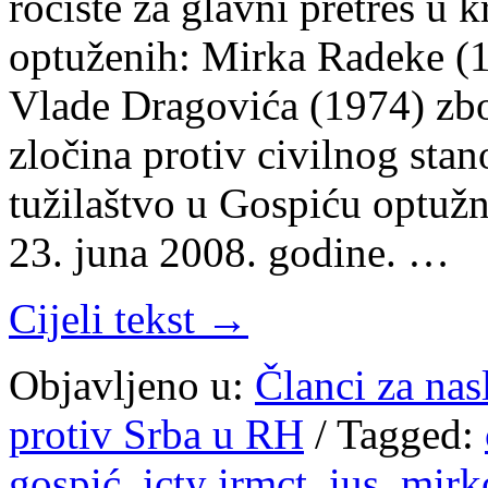
ročište za glavni pretres u
optuženih: Mirka Radeke (1
Vlade Dragovića (1974) zbo
zločina protiv civilnog sta
tužilaštvo u Gospiću optužn
23. juna 2008. godine. …
Cijeli tekst →
Objavljeno u:
Članci za na
protiv Srba u RH
/
Tagged:
gospić
,
icty irmct
,
ius
,
mirk