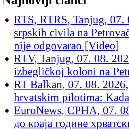
Najnoviji članci
RTS, RTRS, Tanjug, 07. 0
srpskih civila na Petrovač
nije odgovarao [Video]
RTV, Tanjug, 07. 08. 2026
izbegličkoj koloni na Pet
RT Balkan, 07. 08. 2026,
hrvatskim pilotima: Kada
EuroNews, СРНА, 07. 0
до краја године хрватс