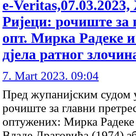
е-Veritas,07.03.2023
Ријеци: рочиште за 
опт. Мирка Радеке и
дјела ратног злочин
7. Mart 2023. 09:04
Пред жупанијским судом у 
рочиште за главни претре
оптужених: Мирка Радеке 
Владе Драговића (1974) з