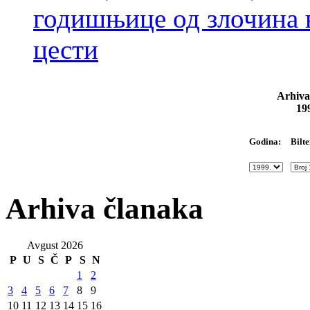
годишњице од злочина 
цести
Arhiva
19
Bilte
Godina:
Arhiva članaka
Avgust 2026
P
U
S
Č
P
S
N
1
2
3
4
5
6
7
8
9
10
11
12
13
14
15
16