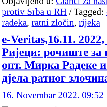
Objavljeno u:
Članci za na
protiv Srba u RH
/
Tagged:
radeka
,
ratni zločin
,
rijeka
е-Veritas,16.11. 2022
Ријеци: рочиште за 
опт. Мирка Радеке и
дјела ратног злочин
16. Novembar 2022. 09:52