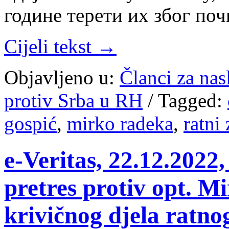
године терети их због п
Cijeli tekst →
Objavljeno u:
Članci za na
protiv Srba u RH
/
Tagged:
gospić
,
mirko radeka
,
ratni 
e-Veritas, 22.12.2022,
pretres protiv opt. M
krivičnog djela ratno