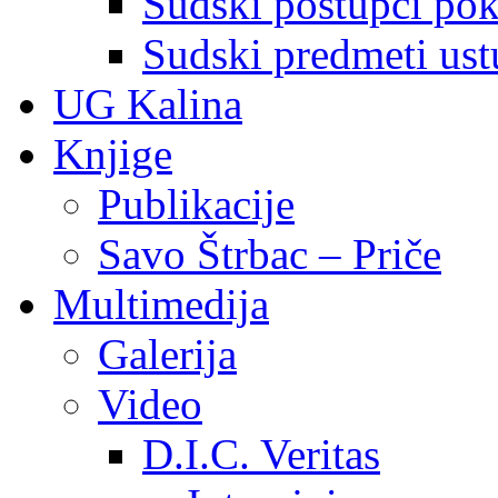
Sudski postupci pokr
Sudski predmeti ustu
UG Kalina
Knjige
Publikacije
Savo Štrbac – Priče
Multimedija
Galerija
Video
D.I.C. Veritas