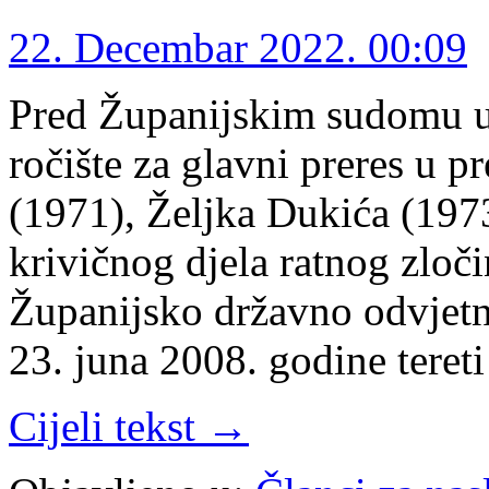
22. Decembar 2022. 00:09
Pred Županijskim sudomu u 
ročište za glavni preres u 
(1971), Željka Dukića (197
krivičnog djela ratnog zloči
Županijsko državno odvjet
23. juna 2008. godine teret
Cijeli tekst →