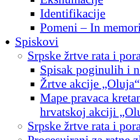
Identifikacije
Pomeni – In memor
Spiskovi
Srpske žrtve rata i po
Spisak poginulih i n
Žrtve akcije „Oluja“
Mape pravaca kretan
hrvatskoj akciji „Ol
Srpske žrtve rata i p
Procesuirani za ratne 