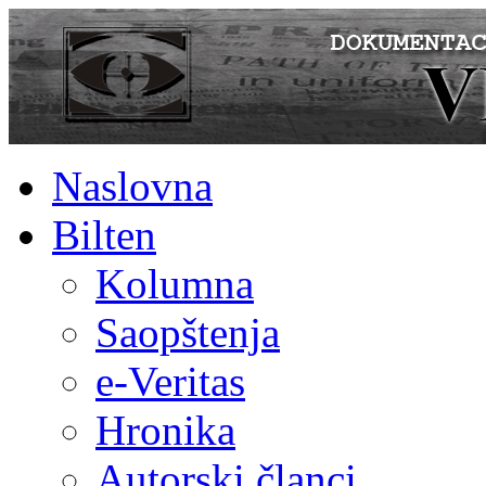
Naslovna
Bilten
Kolumna
Saopštenja
e-Veritas
Hronika
Autorski članci