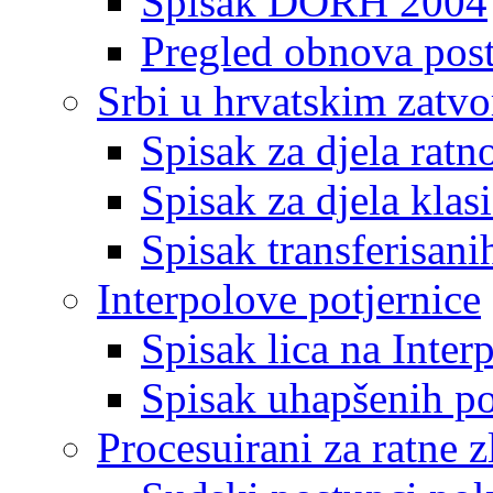
Spisak DORH 2004
Pregled obnova pos
Srbi u hrvatskim zatv
Spisak za djela ratn
Spisak za djela klas
Spisak transferisani
Interpolove potjernice
Spisak lica na Inte
Spisak uhapšenih po
Procesuirani za ratne z