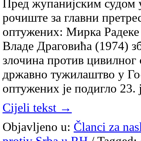
Пред жупанијским судом у 
рочиште за главни претре
оптужених: Мирка Радеке 
Владе Драговића (1974) з
злочина против цивилног
државно тужилаштво у Го
оптужених је подигло 23. 
Cijeli tekst →
Objavljeno u:
Članci za na
protiv Srba u RH
/
Tagged: