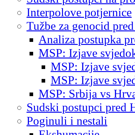
Interpolove potjernice
Tužbe za genocid pre
Analiza postupka p
MSP: Izjave svjedo
MSP: Izjave svje
MSP: Izjave svje
MSP: Srbija vs Hrva
Sudski postupci pred 
Poginuli i nestali
Ekshumacije