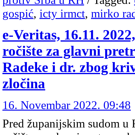
gospić
,
icty irmct
,
mirko ra
e-Veritas, 16.11. 2022
ročište za glavni pret
Radeke i dr. zbog kri
zločina
16. Novembar 2022. 09:48
Pred županijskim sudom u R