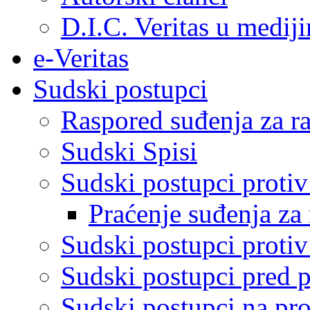
D.I.C. Veritas u medij
e-Veritas
Sudski postupci
Raspored suđenja za ra
Sudski Spisi
Sudski postupci proti
Praćenje suđenja za 
Sudski postupci proti
Sudski postupci pred 
Sudski postupci na pro