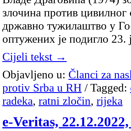
злочина против цивилног
државно тужилаштво у Го
оптужених је подигло 23. 
Cijeli tekst →
Objavljeno u:
Članci za na
protiv Srba u RH
/
Tagged:
radeka
,
ratni zločin
,
rijeka
е-Veritas, 22.12.202