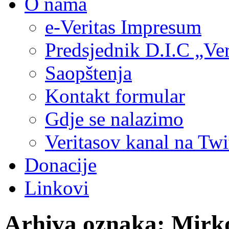
O nama
e-Veritas Impresum
Predsjednik D.I.C „Ver
Saopštenja
Kontakt formular
Gdje se nalazimo
Veritasov kanal na Twi
Donacije
Linkovi
Arhiva oznaka:
Mirk