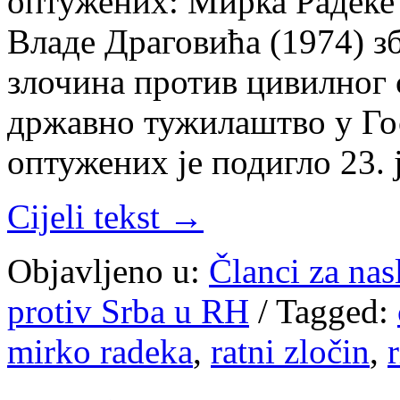
оптужених: Мирка Радеке 
Владе Драговића (1974) з
злочина против цивилног
државно тужилаштво у Го
оптужених је подигло 23. 
Cijeli tekst →
Objavljeno u:
Članci za na
protiv Srba u RH
/
Tagged:
mirko radeka
,
ratni zločin
,