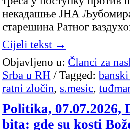
тре­са у по­ступ­ку про­тив пе
не­ка­да­шње ЈНА Љу­бо­ми­ра
ста­ре­ши­на Рат­ног ва­зду­х
Cijeli tekst →
Objavljeno u:
Članci za na
Srba u RH
/
Tagged:
banski
ratni zločin
,
s.mesic
,
tuđma
Politika, 07.07.2026, Di­
bi­ta: gde su ko­sti Bo­že