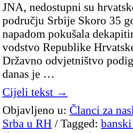
JNA, nedostupni su hrvatsk
području Srbije Skoro 35 g
napadom pokušala dekapitir
vodstvo Republike Hrvatske,
Državno odvjetništvo podig
danas je …
Cijeli tekst →
Objavljeno u:
Članci za na
Srba u RH
/
Tagged:
banski