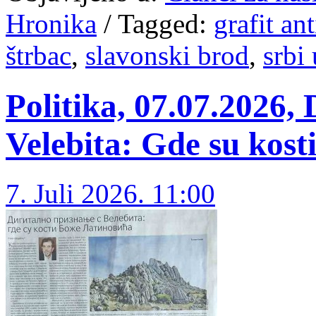
Hronika
/
Tagged:
grafit an
štrbac
,
slavonski brod
,
srbi
Politika, 07.07.2026, 
Velebita: Gde su kost
7. Juli 2026. 11:00