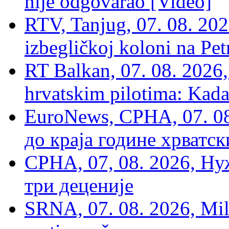
nije odgovarao [Video]
RTV, Tanjug, 07. 08. 2026
izbegličkoj koloni na Pet
RT Balkan, 07. 08. 2026,
hrvatskim pilotima: Kada
EuroNews, СРНА, 07. 0
до краја године хрватс
СРНА, 07, 08. 2026, Ну
три деценије
SRNA, 07. 08. 2026, Mil