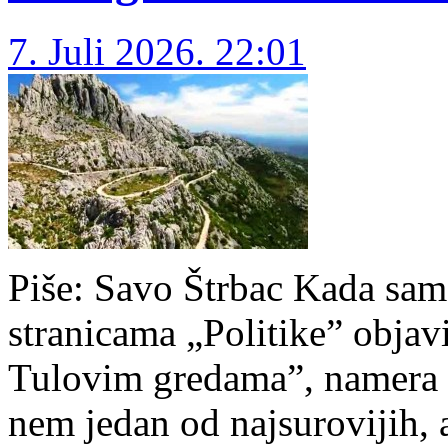
7. Juli 2026. 22:01
Piše: Savo Štrbac Ka­da sam k
stra­ni­ca­ma „Po­li­ti­ke” ob­j
Tu­lo­vim gre­da­ma”, na­me­ra 
nem je­dan od naj­su­ro­vi­jih, 