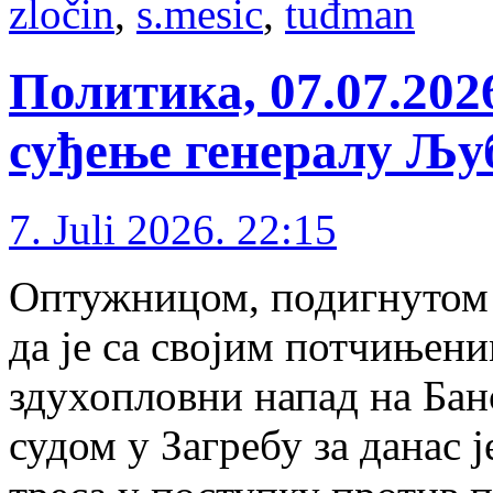
zločin
,
s.mesic
,
tuđman
Политика, 07.07.202
суђење генералу Љу
7. Juli 2026. 22:15
Оп­ту­жни­цом, по­диг­ну­том 
да је са сво­јим пот­чи­ње­ни­
зду­хо­плов­ни на­пад на Бан
су­дом у За­гре­бу за да­нас ј