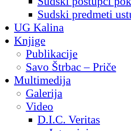
Sudski postupci pokr
Sudski predmeti ustu
UG Kalina
Knjige
Publikacije
Savo Štrbac – Priče
Multimedija
Galerija
Video
D.I.C. Veritas