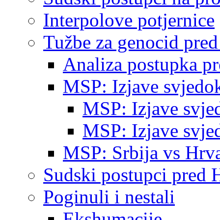
Interpolove potjernice
Tužbe za genocid pre
Analiza postupka p
MSP: Izjave svjedo
MSP: Izjave svje
MSP: Izjave svje
MSP: Srbija vs Hrva
Sudski postupci pred 
Poginuli i nestali
Ekshumacije