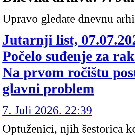
Upravo gledate dnevnu arhi
Jutarnji list, 07.0
Počelo suđenje za rak
Na prvom ročištu posta
glavni problem
7. Juli 2026. 22:39
Optuženici, njih šestorica k