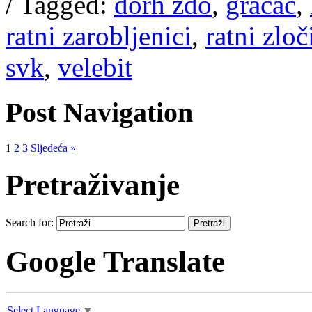
/
Tagged:
dorh ždo
,
gračac
,
ratni zarobljenici
,
ratni zloč
svk
,
velebit
Post Navigation
1
2
3
Sljedeća »
Pretraživanje
Search for:
Google Translate
Select Language
▼