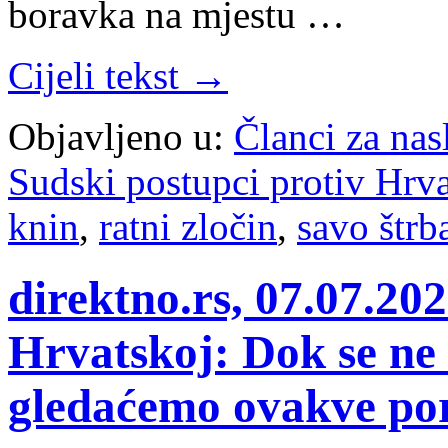
boravka na mjestu …
Cijeli tekst →
Objavljeno u:
Članci za na
Sudski postupci protiv Hrv
knin
,
ratni zločin
,
savo štrb
direktno.rs, 07.07.2026
Hrvatskoj: Dok se ne 
gledaćemo ovakve po