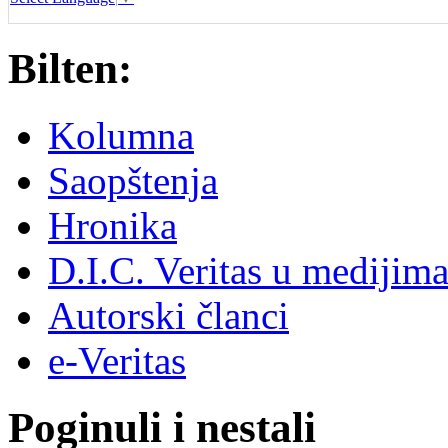
Bilten:
Kolumna
Saopštenja
Hronika
D.I.C. Veritas u medijim
Autorski članci
e-Veritas
Poginuli i nestali