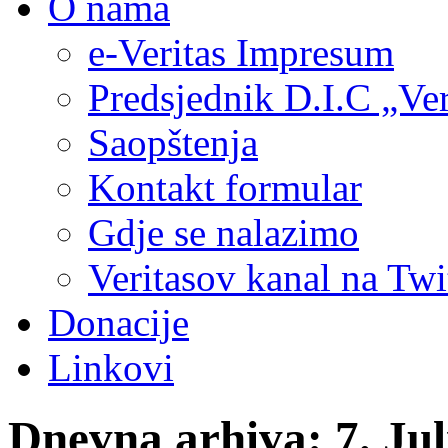
O nama
e-Veritas Impresum
Predsjednik D.I.C „Ver
Saopštenja
Kontakt formular
Gdje se nalazimo
Veritasov kanal na Twi
Donacije
Linkovi
Dnevna arhiva:
7. Jul