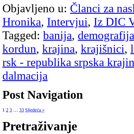
Objavljeno u:
Članci za na
Hronika
,
Intervjui
,
Iz DIC V
Tagged:
banija
,
demografij
kordun
,
krajina
,
krajišnici
,
rsk - republika srpska kraji
dalmacija
Post Navigation
1
2
3
…
33
Sljedeća »
Pretraživanje