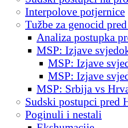
Interpolove potjernice
Tužbe za genocid pre
Analiza postupka p
MSP: Izjave svjedo
MSP: Izjave svje
MSP: Izjave svje
MSP: Srbija vs Hrva
Sudski postupci pred 
Poginuli i nestali
Ekshumacije