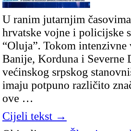
U ranim jutarnjim časovima
hrvatske vojne i policijske 
“Oluja”. Tokom intenzivne v
Banije, Korduna i Severne D
većinskog srpskog stanovništ
imaju potpuno različito zna
ove …
Cijeli tekst →