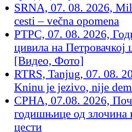
SRNA, 07. 08. 2026, Mil
cesti – večna opomena
РТРС, 07. 08. 2026, Г
цивила на Петровачкој ц
[Видео, Фото]
RTRS, Tanjug, 07. 08. 2
Kninu je jezivo, nije dem
СРНА, 07.08. 2026, По
годишњице од злочина 
цести