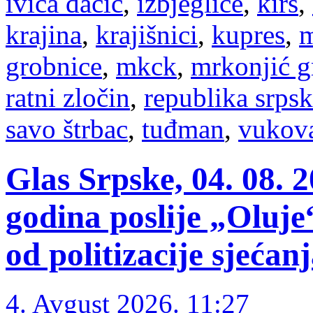
ivica dačić
,
izbjeglice
,
kirs
,
krajina
,
krajišnici
,
kupres
,
m
grobnice
,
mkck
,
mrkonjić g
ratni zločin
,
republika srps
savo štrbac
,
tuđman
,
vukov
Glas Srpske, 04. 08. 2
godina poslije „Oluje“
od politizacije sjećan
4. Avgust 2026. 11:27