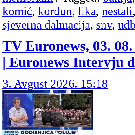
komić
,
kordun
,
lika
,
nestali
sjeverna dalmacija
,
snv
,
udb
TV Euronews, 03. 08.
| Euronews Intervju 
3. Avgust 2026. 15:18