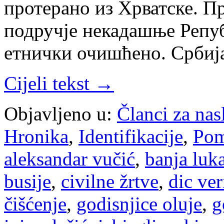
протерано из Хрватске. Пр
подручје некадашње Репуб
етнички очишћено. Србиј
Cijeli tekst →
Objavljeno u:
Članci za na
Hronika
,
Identifikacije
,
Pom
aleksandar vučić
,
banja luk
busije
,
civilne žrtve
,
dic ver
čišćenje
,
godisnjice oluje
,
g