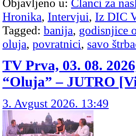
Objavljeno u:
Članci za na
Hronika
,
Intervjui
,
Iz DIC V
Tagged:
banija
,
godisnjice 
oluja
,
povratnici
,
savo štrba
TV Prva, 03. 08. 2026,
“Oluja” – JUTRO [Vi
3. Avgust 2026. 13:49