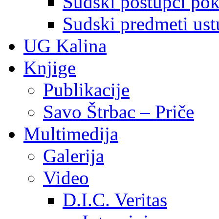
Sudski postupci pokr
Sudski predmeti ustu
UG Kalina
Knjige
Publikacije
Savo Štrbac – Priče
Multimedija
Galerija
Video
D.I.C. Veritas