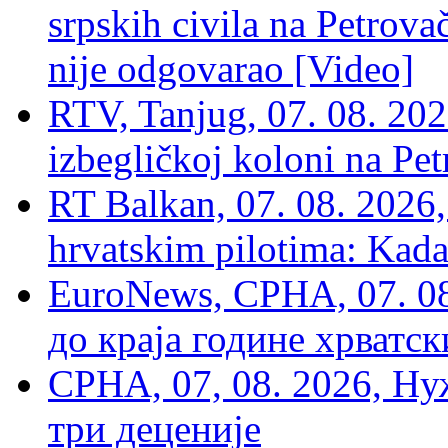
srpskih civila na Petrovač
nije odgovarao [Video]
RTV, Tanjug, 07. 08. 2026
izbegličkoj koloni na Pet
RT Balkan, 07. 08. 2026,
hrvatskim pilotima: Kada
EuroNews, СРНА, 07. 0
до краја године хрватс
СРНА, 07, 08. 2026, Ну
три деценије