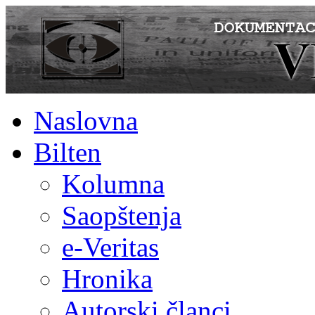
Naslovna
Bilten
Kolumna
Saopštenja
e-Veritas
Hronika
Autorski članci