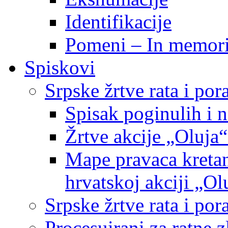
Identifikacije
Pomeni – In memor
Spiskovi
Srpske žrtve rata i po
Spisak poginulih i n
Žrtve akcije „Oluja“
Mape pravaca kretan
hrvatskoj akciji „Ol
Srpske žrtve rata i p
Procesuirani za ratne 