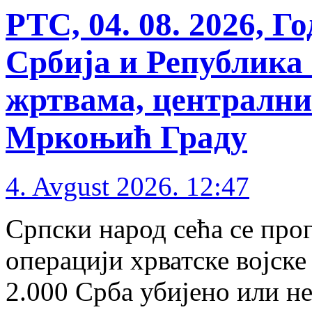
РТС, 04. 08. 2026, 
Србија и Република
жртвама, централни
Мркоњић Граду
4. Avgust 2026. 12:47
Српски народ сећа се про
операцији хрватске војске 
2.000 Срба убијено или не