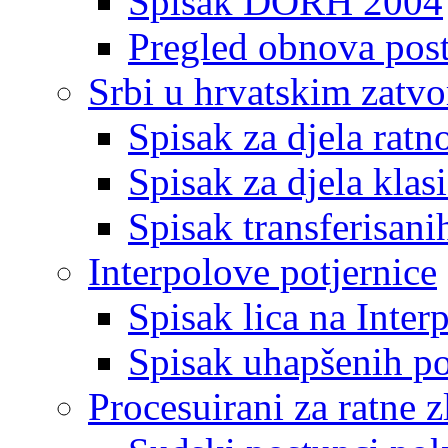
Spisak DORH 2004
Pregled obnova pos
Srbi u hrvatskim zatv
Spisak za djela ratn
Spisak za djela klas
Spisak transferisani
Interpolove potjernice
Spisak lica na Inte
Spisak uhapšenih po
Procesuirani za ratne z