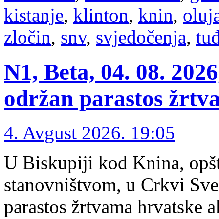
kistanje
,
klinton
,
knin
,
oluj
zločin
,
snv
,
svjedočenja
,
tu
N1, Beta, 04. 08. 202
održan parastos žrtv
4. Avgust 2026. 19:05
U Biskupiji kod Knina, opš
stanovništvom, u Crkvi Svet
parastos žrtvama hrvatske ak