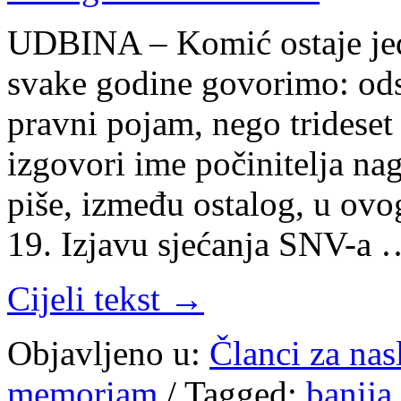
UDBINA – Komić ostaje jed
svake godine govorimo: ods
pravni pojam, nego trideset
izgovori ime počinitelja na
piše, između ostalog, u ov
19. Izjavu sjećanja SNV-a 
Cijeli tekst →
Objavljeno u:
Članci za na
memoriam
/
Tagged:
banija