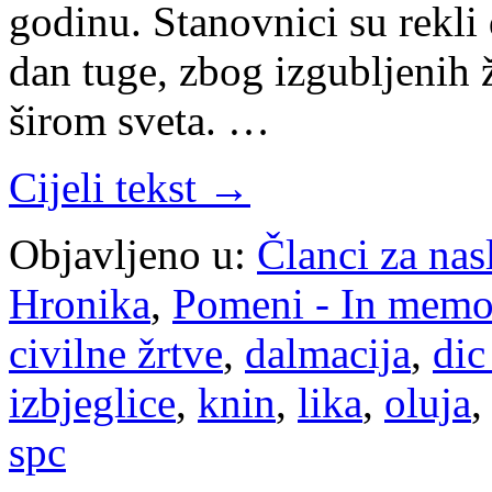
godinu. Stanovnici su rekli 
dan tuge, zbog izgubljenih ži
širom sveta. …
Cijeli tekst →
Objavljeno u:
Članci za na
Hronika
,
Pomeni - In mem
civilne žrtve
,
dalmacija
,
dic
izbjeglice
,
knin
,
lika
,
oluja
spc