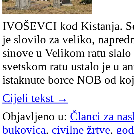
IVOŠEVCI kod Kistanja. S
je slovilo za veliko, napred
sinove u Velikom ratu slalo
svetskom ratu ustalo je u a
istaknute borce NOB od koj
Cijeli tekst →
Objavljeno u:
Članci za na
bukovica
,
civilne žrtve
,
god