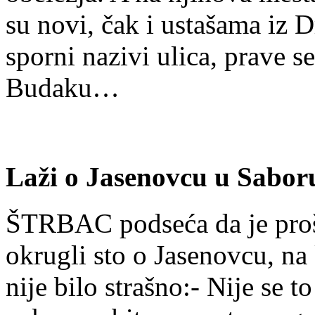
su novi, čak i ustašama iz 
sporni nazivi ulica, prave s
Budaku…
Laži o Jasenovcu u Sabor
ŠTRBAC podseća da je proš
okrugli sto o Jasenovcu, na
nije bilo strašno:- Nije se t