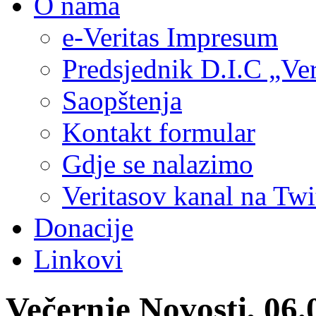
O nama
e-Veritas Impresum
Predsjednik D.I.C „Ver
Saopštenja
Kontakt formular
Gdje se nalazimo
Veritasov kanal na Twi
Donacije
Linkovi
Večernje Novosti, 0