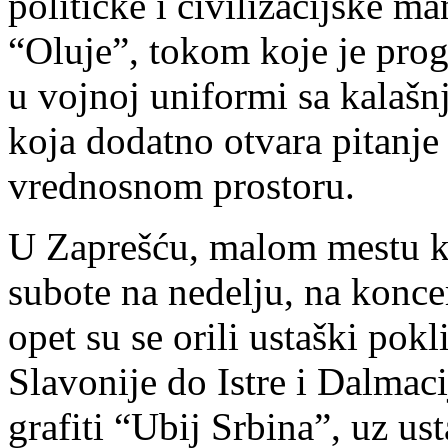
političke i civilizacijske m
“Oluje”, tokom koje je pro
u vojnoj uniformi sa kala
koja dodatno otvara pitanj
vrednosnom prostoru.
U Zaprešću, malom mestu k
subote na nedelju, na kon
opet su se orili ustaški pokl
Slavonije do Istre i Dalmaci
grafiti “Ubij Srbina”, uz us