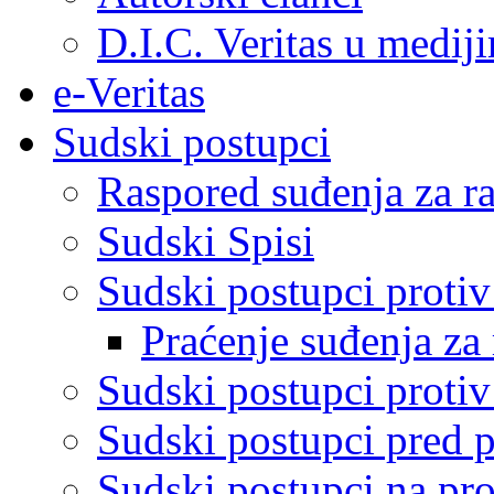
D.I.C. Veritas u medij
e-Veritas
Sudski postupci
Raspored suđenja za ra
Sudski Spisi
Sudski postupci proti
Praćenje suđenja za 
Sudski postupci proti
Sudski postupci pred 
Sudski postupci na pro