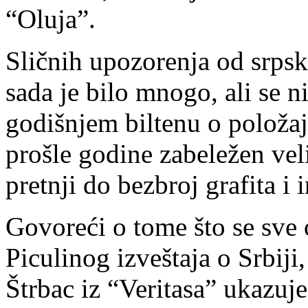
“Oluja”.
Sličnih upozorenja od srpski
sada je bilo mnogo, ali se 
godišnjem biltenu o položaju
prošle godine zabeležen veli
pretnji do bezbroj grafita i 
Govoreći o tome što se sve 
Piculinog izveštaja o Srbiji
Štrbac iz “Veritasa” ukazuje