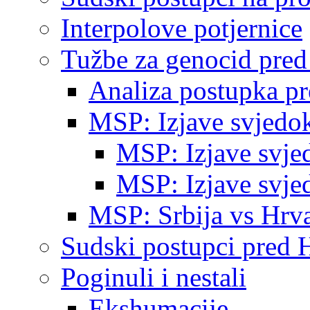
Interpolove potjernice
Tužbe za genocid pre
Analiza postupka p
MSP: Izjave svjedo
MSP: Izjave svje
MSP: Izjave svje
MSP: Srbija vs Hrva
Sudski postupci pred 
Poginuli i nestali
Ekshumacije