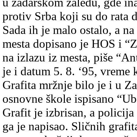
u zadarskom zaleđu, gde ina
protiv Srba koji su do rata 
Sada ih je malo ostalo, a na 
mesta dopisano je HOS i “Z
na izlazu iz mesta, piše “A
je i datum 5. 8. ‘95, vreme 
Grafita mržnje bilo je i u Za
osnovne škole ispisano “Ubi
Grafit je izbrisan, a policija
ga je napisao. Sličnih grafi