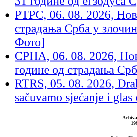
31 године од егзодуса С
РТРС, 06. 08. 2026, Нов
страдања Срба у злочин
Фото]
СРНА, 06. 08. 2026, Н
године од страдања Срб
RTRS, 05. 08. 2026, Drak
sačuvamo sjećanje i glas
Arhiva
19