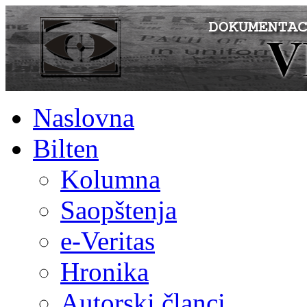
Naslovna
Bilten
Kolumna
Saopštenja
e-Veritas
Hronika
Autorski članci