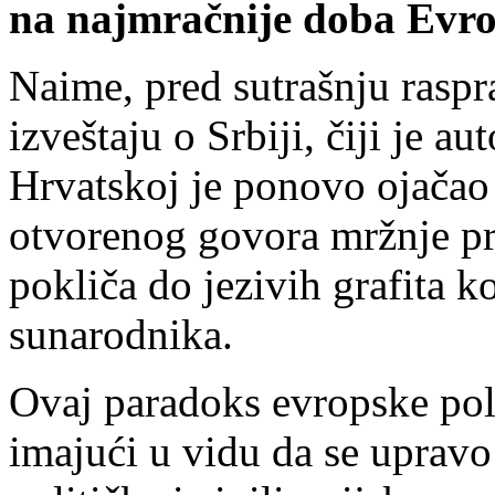
na najmračnije doba Evro
Naime, pred sutrašnju rasp
izveštaju o Srbiji, čiji je au
Hrvatskoj je ponovo ojačao 
otvorenog govora mržnje p
pokliča do jezivih grafita k
sunarodnika.
Ovaj paradoks evropske polit
imajući u vidu da se upravo 