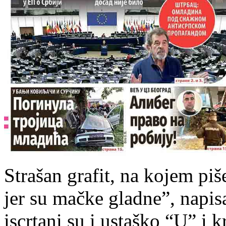
Strašan grafit, na kojem pi
jer su mačke gladne”, napi
iscrtani su i ustaško “U” i 