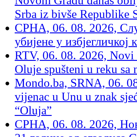
Novom Gradu danas obilj
Srba iz bivše Republike 
СРНА, 06. 08. 2026, Сл
убијене у избјегличкој 
RTV, 06. 08. 2026, Novi 
Oluje spušteni u reku sa
Mondo.ba, SRNA, 06. 08
vijenac u Unu u znak sjeć
“Oluja”
СРНА, 06. 08. 2026, Н