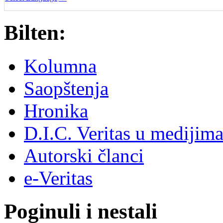
Bilten:
Kolumna
Saopštenja
Hronika
D.I.C. Veritas u medijim
Autorski članci
e-Veritas
Poginuli i nestali