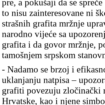
pre, a pokušaji da se spreč
to nisu zainteresovane ni šk
strašnih grafita mržnje upr
narodno vijeće sa upozorenj
grafita i da govor mržnje, 
tamošnjem srpskom stanovn
- Nadamo se brzoj i efikasnoj
uklanjanju natpisa – upozor
grafiti povezuju zločinački
Hrvatske, kao i njene simbo