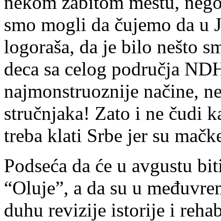
nekom zabitom mestu, neg
smo mogli da čujemo da u J
logoraša, da je bilo nešto sm
deca sa celog područja NDH
najmonstruoznije načine, ne
stručnjaka! Zato i ne čudi k
treba klati Srbe jer su mačk
Podseća da će u avgustu bit
“Oluje”, a da su u međuvre
duhu revizije istorije i rehab