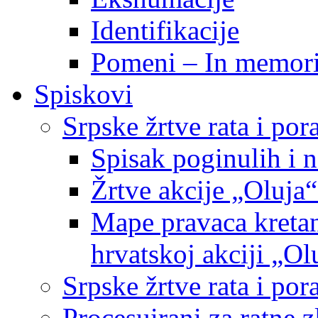
Identifikacije
Pomeni – In memor
Spiskovi
Srpske žrtve rata i po
Spisak poginulih i n
Žrtve akcije „Oluja“
Mape pravaca kretan
hrvatskoj akciji „Ol
Srpske žrtve rata i p
Procesuirani za ratne 