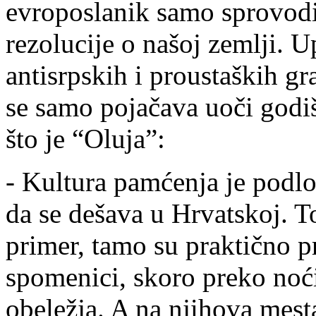
evroposlanik samo sprovodi 
rezolucije o našoj zemlji. 
antisrpskih i proustaških gr
se samo pojačava uoči godi
što je “Oluja”:
- Kultura pamćenja je podl
da se dešava u Hrvatskoj. To
primer, tamo su praktično pr
spomenici, skoro preko noći
obeležja. A na njihova mesta