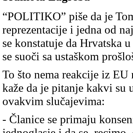
“POLITIKO” piše da je Tom
reprezentacije i jedna od n
se konstatuje da Hrvatska u 
se suoči sa ustaškom prošlo
To što nema reakcije iz EU 
kaže da je pitanje kakvi su 
ovakvim slučajevima:
- Članice se primaju konse
jednoglasje i da se, recimo,