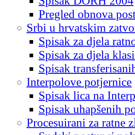
Spisak DORH 2004
Pregled obnova pos
Srbi u hrvatskim zatv
Spisak za djela ratn
Spisak za djela klas
Spisak transferisani
Interpolove potjernice
Spisak lica na Inte
Spisak uhapšenih po
Procesuirani za ratne z