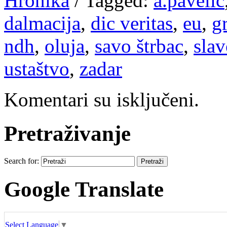
Hronika
/
Tagged:
a.pavelić
dalmacija
,
dic veritas
,
eu
,
g
ndh
,
oluja
,
savo štrbac
,
slav
ustaštvo
,
zadar
Komentari su isključeni.
Pretraživanje
Search for:
Google Translate
Select Language
▼