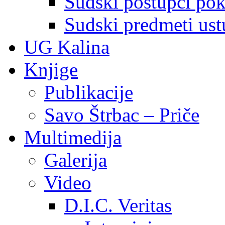
Sudski postupci pokr
Sudski predmeti ustu
UG Kalina
Knjige
Publikacije
Savo Štrbac – Priče
Multimedija
Galerija
Video
D.I.C. Veritas