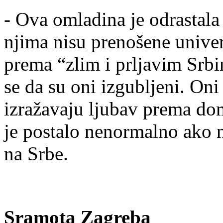
- Ova omladina je odrastal
njima nisu prenošene univer
prema “zlim i prljavim Srbi
se da su oni izgubljeni. Oni
izražavaju ljubav prema dom
je postalo nenormalno ako n
na Srbe.
Sramota Zagreba