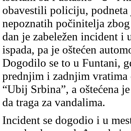
obavestili policiju, podneta 
nepoznatih počinitelja zbog
dan je zabeležen incident i u
ispada, pa je oštećen autom
Dogodilo se to u Funtani, gde
prednjim i zadnjim vratima
“Ubij Srbina”, a oštećena je
da traga za vandalima.
Incident se dogodio i u mes