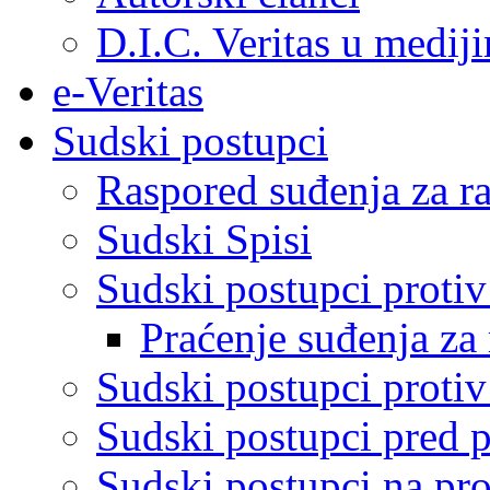
D.I.C. Veritas u medij
e-Veritas
Sudski postupci
Raspored suđenja za ra
Sudski Spisi
Sudski postupci proti
Praćenje suđenja za 
Sudski postupci proti
Sudski postupci pred 
Sudski postupci na pro