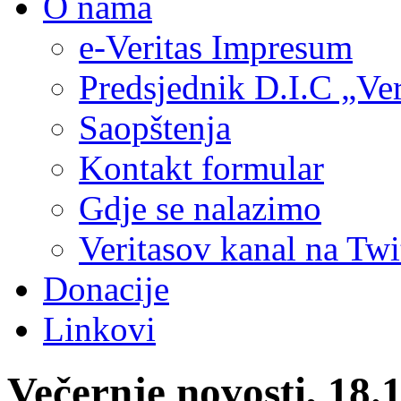
O nama
e-Veritas Impresum
Predsjednik D.I.C „Ver
Saopštenja
Kontakt formular
Gdje se nalazimo
Veritasov kanal na Twi
Donacije
Linkovi
Večernje novosti, 18.