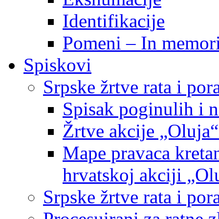
Identifikacije
Pomeni – In memor
Spiskovi
Srpske žrtve rata i po
Spisak poginulih i n
Žrtve akcije „Oluja“
Mape pravaca kretan
hrvatskoj akciji „Ol
Srpske žrtve rata i p
Procesuirani za ratne 