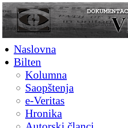
Naslovna
Bilten
Kolumna
Saopštenja
e-Veritas
Hronika
Autorski članci