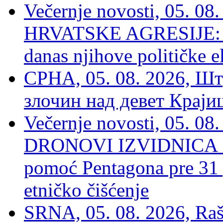
Večernje novosti, 05. 
HRVATSKE AGRESIJE: Hte
danas njihove političke e
СРНА, 05. 08. 2026, Шт
злочин над девет Крај
Večernje novosti, 05.
DRONOVI IZVIDNICA ZA
pomoć Pentagona pre 31
etničko čišćenje
SRNA, 05. 08. 2026, Rašk