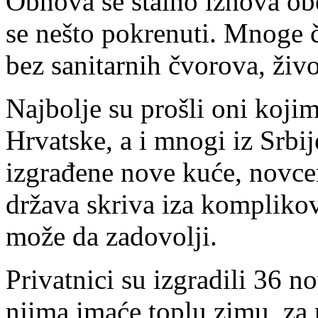
Obnova se stalno iznova obe
se nešto pokrenuti. Mnoge č
bez sanitarnih čvorova, živ
Najbolje su prošli oni koji
Hrvatske, a i mnogi iz Srbi
izgrađene nove kuće, novce
država skriva iza kompliko
može da zadovolji.
Privatnici su izgradili 36 n
njima imaće toplu zimu, za r