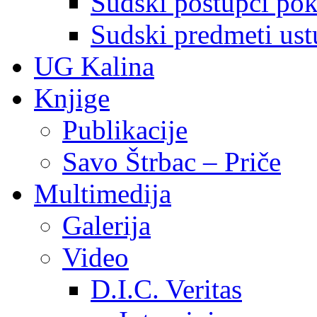
Sudski postupci pokr
Sudski predmeti ustu
UG Kalina
Knjige
Publikacije
Savo Štrbac – Priče
Multimedija
Galerija
Video
D.I.C. Veritas