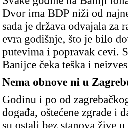
Svake godine na Baniji iona
Dvor ima BDP niži od najne
sada je država odvajala za 
evra godišnje, što je bilo d
putevima i popravak cevi. Sa
Banijce čeka teška i neizve
Nema obnove ni u Zagreb
Godinu i po od zagrebačkog 
događa, oštećene zgrade i da
su ostali bez stanova žive 