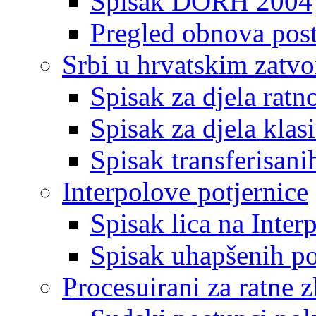
Spisak DORH 2004
Pregled obnova pos
Srbi u hrvatskim zatv
Spisak za djela ratn
Spisak za djela klas
Spisak transferisani
Interpolove potjernice
Spisak lica na Inte
Spisak uhapšenih po
Procesuirani za ratne z