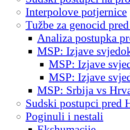
Interpolove potjernice
Tužbe za genocid pre
Analiza postupka p
MSP: Izjave svjedo
MSP: Izjave svje
MSP: Izjave svje
MSP: Srbija vs Hrva
Sudski postupci pred 
Poginuli i nestali
Ekshumacije