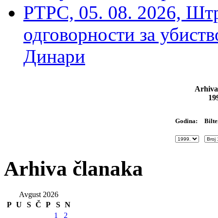
РТРС, 05. 08. 2026, Шт
одговорности за убиств
Динари
Arhiva
19
Bilte
Godina:
Arhiva članaka
Avgust 2026
P
U
S
Č
P
S
N
1
2