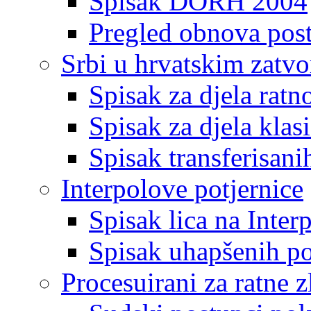
Spisak DORH 2004
Pregled obnova pos
Srbi u hrvatskim zatv
Spisak za djela ratn
Spisak za djela klas
Spisak transferisani
Interpolove potjernice
Spisak lica na Inte
Spisak uhapšenih po
Procesuirani za ratne z