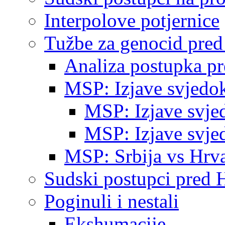
Interpolove potjernice
Tužbe za genocid pre
Analiza postupka p
MSP: Izjave svjedo
MSP: Izjave svje
MSP: Izjave svje
MSP: Srbija vs Hrva
Sudski postupci pred 
Poginuli i nestali
Ekshumacije