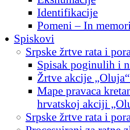
Identifikacije
Pomeni – In memor
Spiskovi
Srpske žrtve rata i po
Spisak poginulih i n
Žrtve akcije „Oluja“
Mape pravaca kretan
hrvatskoj akciji „Ol
Srpske žrtve rata i p
Procesuirani za ratne 