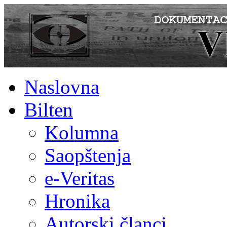
Naslovna
Bilten
Kolumna
Saopštenja
e-Veritas
Hronika
Autorski članci