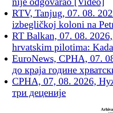
nije odgovarao [Video]
RTV, Tanjug, 07. 08. 2026
izbegličkoj koloni na Pet
RT Balkan, 07. 08. 2026,
hrvatskim pilotima: Kada
EuroNews, СРНА, 07. 0
до краја године хрватс
СРНА, 07, 08. 2026, Ну
три деценије
Arhiva