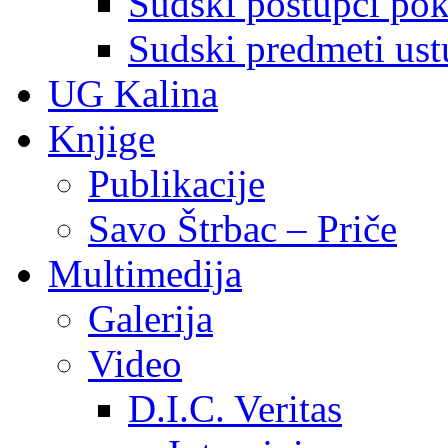
Sudski postupci pokr
Sudski predmeti ustu
UG Kalina
Knjige
Publikacije
Savo Štrbac – Priče
Multimedija
Galerija
Video
D.I.C. Veritas