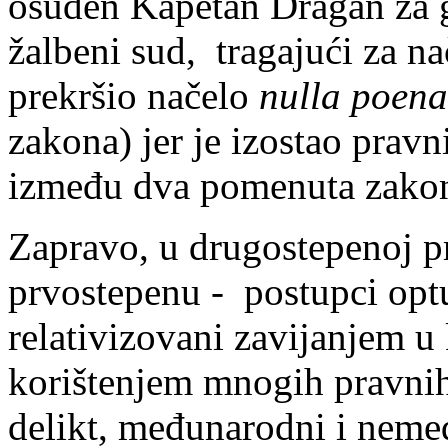
osuđen Kapetan Dragan za gl
žalbeni sud, tragajući za 
prekršio načelo
nulla poena
zakona) jer je izostao pravn
između dva pomenuta zako
Zapravo, u drugostepenoj p
prvostepenu - postupci opt
relativizovani zavijanjem 
korištenjem mnogih pravni
delikt, međunarodni i neme