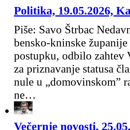
Politika, 19.05.2026, Ka
Piše: Savo Štrbac Ne­dav­no
ben­sko-knin­ske žu­pa­ni­je
po­stup­ku, od­bi­lo zah­tev 
za pri­zna­va­nje sta­tu­sa čla
nu­le u „do­mo­vin­skom” ra­t
ne…
Večernje novosti, 25.05