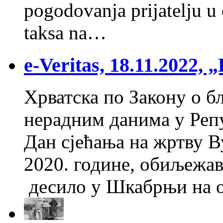
pogodovanja prijatelju u
taksa na…
e-Veritas, 18.11.2022
Хрватска по Закону о б
нерадним данима у Реп
Дан сјећања на жртву 
2020. године, обиљежав
десило у Шкабрњи на ов