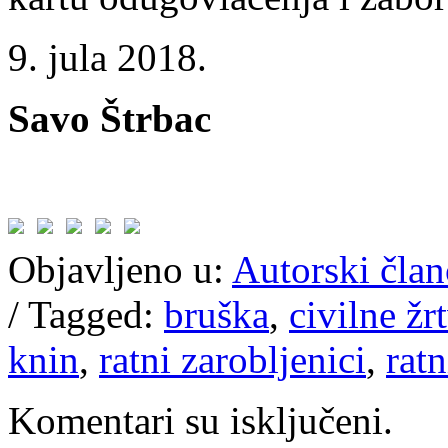
9. jula 2018.
Savo Štrbac
Objavljeno u:
Autorski član
/
Tagged:
bruška
,
civilne žr
knin
,
ratni zarobljenici
,
ratn
Komentari su isključeni.