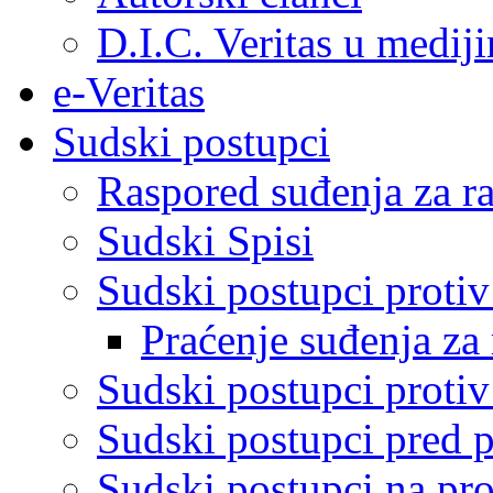
D.I.C. Veritas u medij
e-Veritas
Sudski postupci
Raspored suđenja za ra
Sudski Spisi
Sudski postupci proti
Praćenje suđenja za 
Sudski postupci proti
Sudski postupci pred 
Sudski postupci na pro