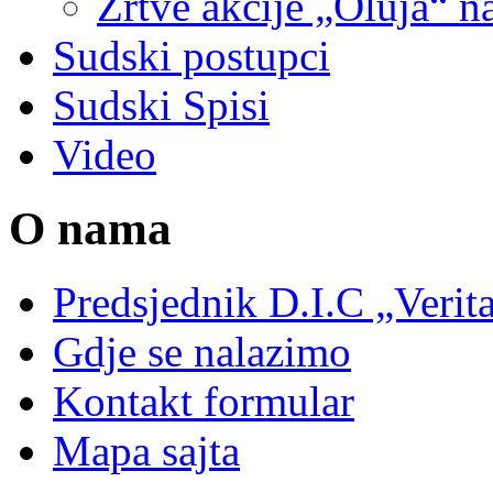
Žrtve akcije „Oluja“ na
Sudski postupci
Sudski Spisi
Video
O nama
Predsjednik D.I.C „Verit
Gdje se nalazimo
Kontakt formular
Mapa sajta