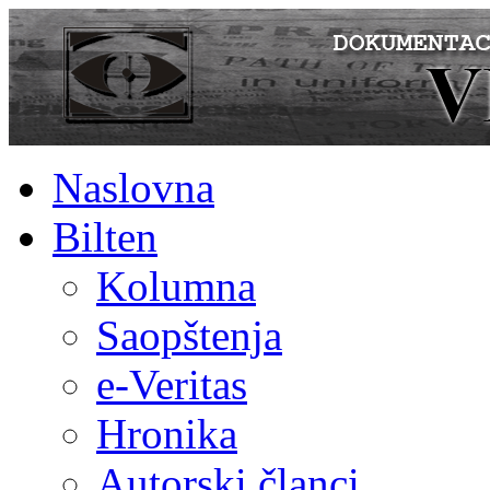
Naslovna
Bilten
Kolumna
Saopštenja
e-Veritas
Hronika
Autorski članci