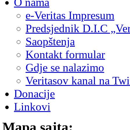
O nama
e-Veritas Impresum
Predsjednik D.I.C „Ver
Saopštenja
Kontakt formular
Gdje se nalazimo
Veritasov kanal na Twi
Donacije
Linkovi
Mapa sajta: