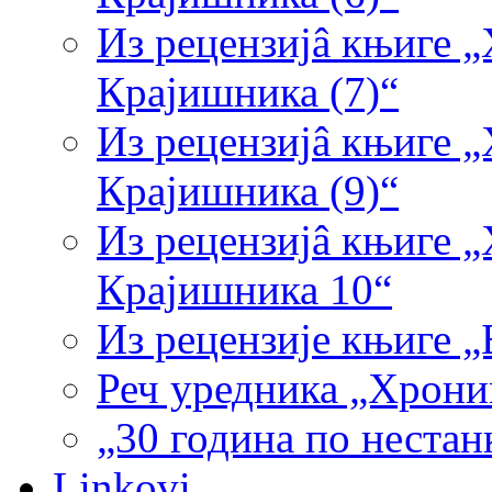
Из рецензијâ књиге 
Крајишника (7)“
Из рецензијâ књиге 
Крајишника (9)“
Из рецензијâ књиге 
Крајишника 10“
Из рецензије књиге 
Реч уредника „Хрони
„30 година по нестан
Linkovi