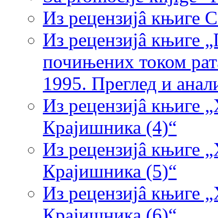
Из рецензијâ књиге 
Из рецензијâ књиге 
почињених током рат
1995. Преглед и анал
Из рецензијâ књиге 
Крајишника (4)“
Из рецензијâ књиге 
Крајишника (5)“
Из рецензијâ књиге 
Крајишника (6)“