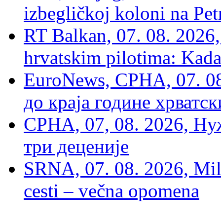
izbegličkoj koloni na Pet
RT Balkan, 07. 08. 2026,
hrvatskim pilotima: Kada
EuroNews, СРНА, 07. 0
до краја године хрватс
СРНА, 07, 08. 2026, Ну
три деценије
SRNA, 07. 08. 2026, Mil
cesti – večna opomena