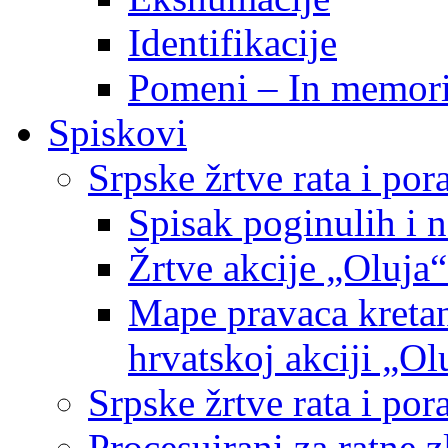
Identifikacije
Pomeni – In memor
Spiskovi
Srpske žrtve rata i po
Spisak poginulih i n
Žrtve akcije „Oluja“
Mape pravaca kretan
hrvatskoj akciji „Ol
Srpske žrtve rata i p
Procesuirani za ratne 