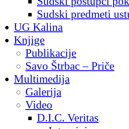
Sudski postupci pokr
Sudski predmeti ustu
UG Kalina
Knjige
Publikacije
Savo Štrbac – Priče
Multimedija
Galerija
Video
D.I.C. Veritas