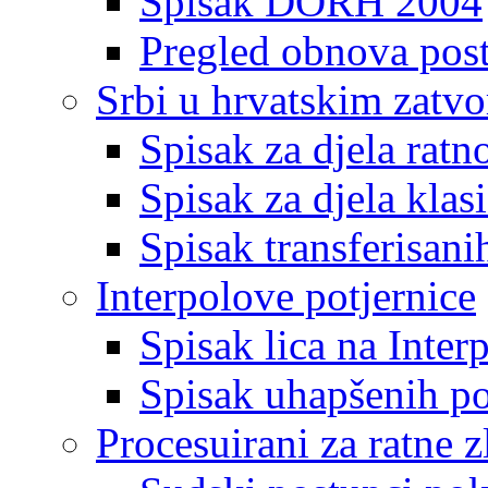
Spisak DORH 2004
Pregled obnova pos
Srbi u hrvatskim zatv
Spisak za djela ratn
Spisak za djela klas
Spisak transferisani
Interpolove potjernice
Spisak lica na Inte
Spisak uhapšenih po
Procesuirani za ratne z