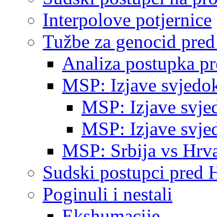
Interpolove potjernice
Tužbe za genocid pre
Analiza postupka p
MSP: Izjave svjedo
MSP: Izjave svje
MSP: Izjave svje
MSP: Srbija vs Hrva
Sudski postupci pred 
Poginuli i nestali
Ekshumacije