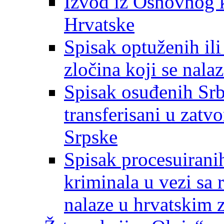
Izvod iz Osnovnog 
Hrvatske
Spisak optuženih ili
zločina koji se nala
Spisak osuđenih Srba
transferisani u zatv
Srpske
Spisak procesuiranih
kriminala u vezi sa 
nalaze u hrvatskim 