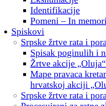
Identifikacije
Pomeni – In memor
Spiskovi
Srpske žrtve rata i po
Spisak poginulih i n
Žrtve akcije „Oluja“
Mape pravaca kretan
hrvatskoj akciji „Ol
Srpske žrtve rata i p
Procesuirani za ratne 