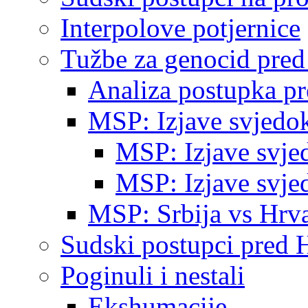
Interpolove potjernice
Tužbe za genocid pre
Analiza postupka p
MSP: Izjave svjedo
MSP: Izjave svje
MSP: Izjave svje
MSP: Srbija vs Hrva
Sudski postupci pred 
Poginuli i nestali
Ekshumacije