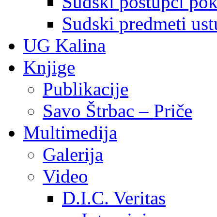
Sudski postupci pokr
Sudski predmeti ustu
UG Kalina
Knjige
Publikacije
Savo Štrbac – Priče
Multimedija
Galerija
Video
D.I.C. Veritas