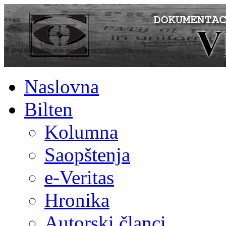
Naslovna
Bilten
Kolumna
Saopštenja
e-Veritas
Hronika
Autorski članci