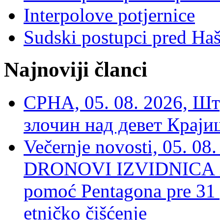
Interpolove potjernice
Sudski postupci pred Ha
Najnoviji članci
СРНА, 05. 08. 2026, Шт
злочин над девет Крај
Večernje novosti, 05.
DRONOVI IZVIDNICA ZA
pomoć Pentagona pre 31
etničko čišćenje