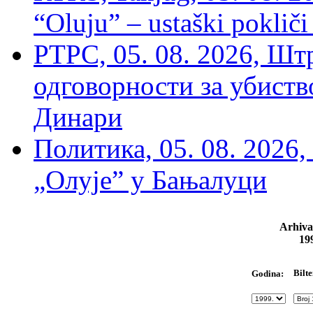
“Oluju” – ustaški poklič
РТРС, 05. 08. 2026, Шт
одговорности за убиств
Динари
Политика, 05. 08. 2026,
„Олује” у Бањалуци
Arhiva
19
Bilte
Godina: