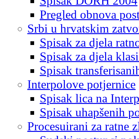
Spisak DORH 2004
Pregled obnova pos
Srbi u hrvatskim zatv
Spisak za djela ratn
Spisak za djela klas
Spisak transferisani
Interpolove potjernice
Spisak lica na Inte
Spisak uhapšenih po
Procesuirani za ratne z