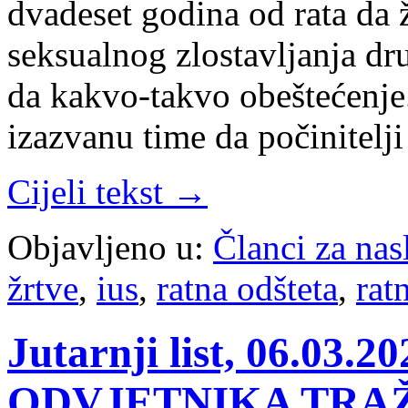
dvadeset godina od rata da 
seksualnog zlostavljanja dru
da kakvo-takvo obeštećenje.
izazvanu time da počinitelj
Cijeli tekst →
Objavljeno u:
Članci za na
žrtve
,
ius
,
ratna odšteta
,
rat
Jutarnji list, 06.03.
ODVJETNIKA TRAŽ