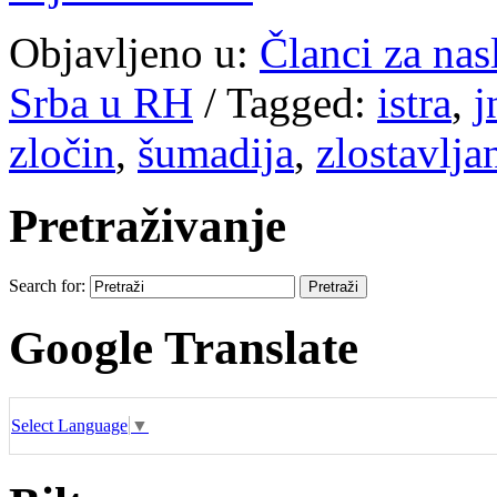
Objavljeno u:
Članci za na
Srba u RH
/
Tagged:
istra
,
j
zločin
,
šumadija
,
zlostavlja
Pretraživanje
Search for:
Google Translate
Select Language
▼