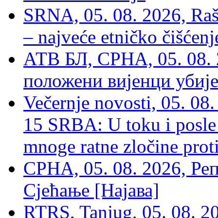
SRNA, 05. 08. 2026, Rašk
– najveće etničko čišćen
АТВ БЛ, СРНА, 05. 08. 
положени вијенци убиј
Večernje novosti, 05. 
15 SRBA: U toku i posle 
mnoge ratne zločine proti
СРНА, 05. 08. 2026, Ре
Сјећање [Најава]
RTRS, Tanjug, 05. 08. 20