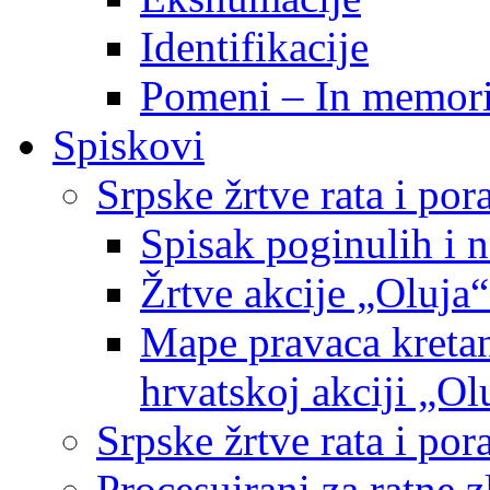
Identifikacije
Pomeni – In memor
Spiskovi
Srpske žrtve rata i po
Spisak poginulih i n
Žrtve akcije „Oluja“
Mape pravaca kretan
hrvatskoj akciji „Ol
Srpske žrtve rata i p
Procesuirani za ratne 