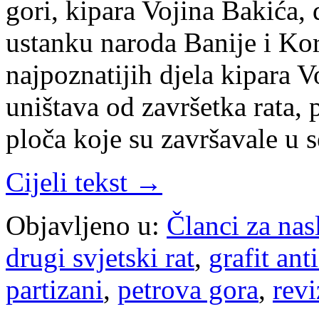
gori, kipara Vojina Bakića,
ustanku naroda Banije i Kor
najpoznatijih djela kipara 
uništava od završetka rata, 
ploča koje su završavale u
Cijeli tekst →
Objavljeno u:
Članci za na
drugi svjetski rat
,
grafit ant
partizani
,
petrova gora
,
rev