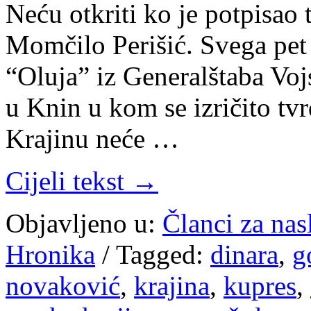
Neću otkriti ko je potpisao t
Momčilo Perišić. Svega pet 
“Oluja” iz Generalštaba Voj
u Knin u kom se izričito tv
Krajinu neće …
Cijeli tekst →
Objavljeno u:
Članci za na
Hronika
/
Tagged:
dinara
,
g
novaković
,
krajina
,
kupres
,