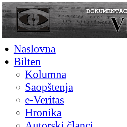
Naslovna
Bilten
Kolumna
Saopštenja
e-Veritas
Hronika
Autorski članci