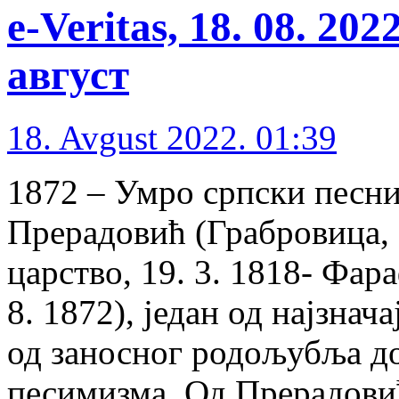
e-Veritas, 18. 08. 20
август
18. Avgust 2022. 01:39
1872 – Умро српски песни
Прерадовић (Грабровица,
царство, 19. 3. 1818- Фар
8. 1872), један од најзнач
од заносног родољубља д
песимизма. Од Прерадовић