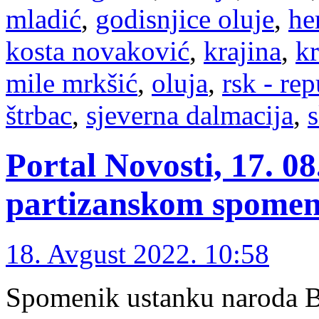
mladić
,
godisnjice oluje
,
he
kosta novaković
,
krajina
,
kr
mile mrkšić
,
oluja
,
rsk - re
štrbac
,
sjeverna dalmacija
,
s
Portal Novosti, 17. 08
partizanskom spomen
18. Avgust 2022. 10:58
Spomenik ustanku naroda B