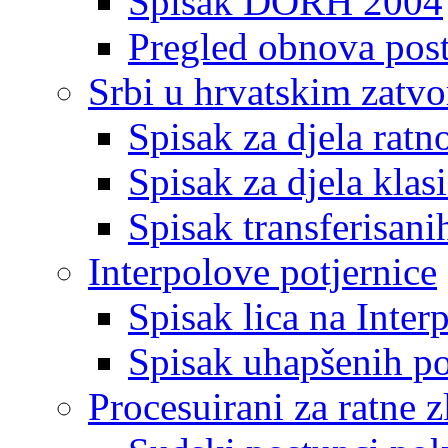
Spisak DORH 2004
Pregled obnova pos
Srbi u hrvatskim zatv
Spisak za djela ratn
Spisak za djela klas
Spisak transferisani
Interpolove potjernice
Spisak lica na Inte
Spisak uhapšenih po
Procesuirani za ratne z