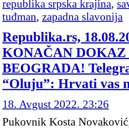
republika srpska krajina
,
sa
tuđman
,
zapadna slavonija
Republika.rs, 18.0
KONAČAN DOKAZ V
BEOGRADA! Telegram
“Oluju”: Hrvati vas n
18. Avgust 2022. 23:26
Pukovnik Kosta Novaković,