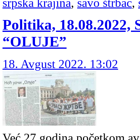
srpska krajina
,
savo štrbac
,
Politika, 18.08.2022
“OLUJE”
18. Avgust 2022. 13:02
Već 27 godina početkom avg