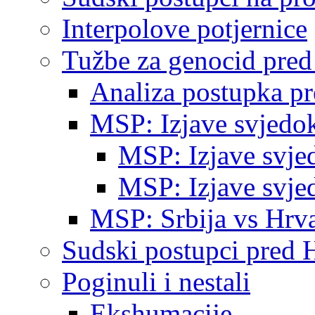
Interpolove potjernice
Tužbe za genocid pre
Analiza postupka p
MSP: Izjave svjedo
MSP: Izjave svje
MSP: Izjave svje
MSP: Srbija vs Hrva
Sudski postupci pred 
Poginuli i nestali
Ekshumacije