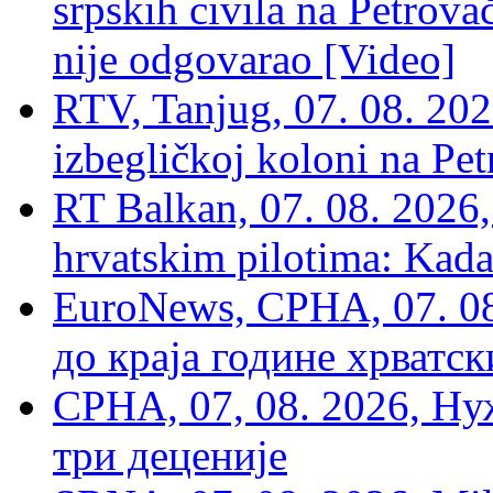
srpskih civila na Petrovač
nije odgovarao [Video]
RTV, Tanjug, 07. 08. 2026
izbegličkoj koloni na Pet
RT Balkan, 07. 08. 2026,
hrvatskim pilotima: Kada
EuroNews, СРНА, 07. 0
до краја године хрватс
СРНА, 07, 08. 2026, Ну
три деценије