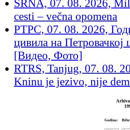
SRNA, 07. 08. 2026, Mil
cesti – večna opomena
РТРС, 07. 08. 2026, Г
цивила на Петровачкој ц
[Видео, Фото]
RTRS, Tanjug, 07. 08. 2
Kninu je jezivo, nije dem
Arhiva
19
Bilte
Godina: