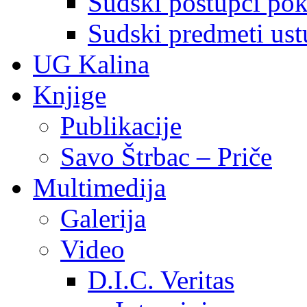
Sudski postupci pokr
Sudski predmeti ustu
UG Kalina
Knjige
Publikacije
Savo Štrbac – Priče
Multimedija
Galerija
Video
D.I.C. Veritas