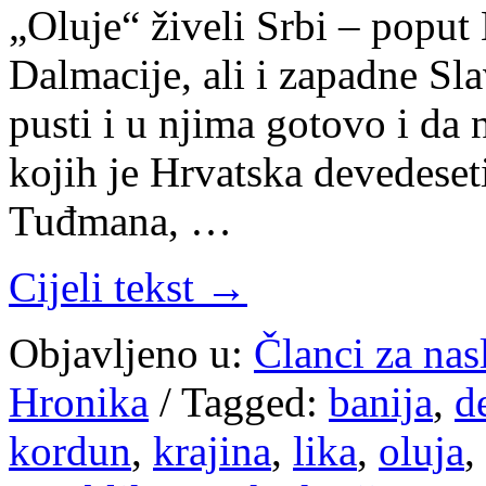
„Oluje“ živeli Srbi – poput
Dalmacije, ali i zapadne Sl
pusti i u njima gotovo i da
kojih je Hrvatska devedese
Tuđmana, …
Cijeli tekst →
Objavljeno u:
Članci za na
Hronika
/
Tagged:
banija
,
d
kordun
,
krajina
,
lika
,
oluja
,