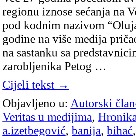
regionu iznose sećanja na Ve
pod kodnim nazivom “Oluja”
godine na više medija prič
na sastanku sa predstavnic
zarobljenika Petog …
Cijeli tekst →
Objavljeno u:
Autorski član
Veritas u medijima
,
Hronik
a.izetbegović
,
banija
,
bihać