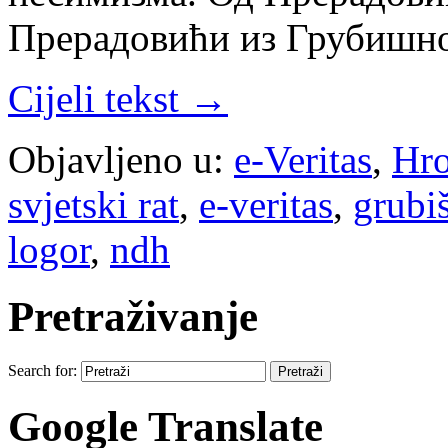
Прерадовићи из Грубишно
Cijeli tekst →
Objavljeno u:
e-Veritas
,
Hro
svjetski rat
,
e-veritas
,
grubi
logor
,
ndh
Pretraživanje
Search for:
Google Translate