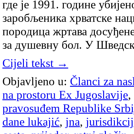
где је 1991. године убије
заробљеника хрватске на
породица жртава досуђене
за душевну бол. У Шведс
Cijeli tekst →
Objavljeno u:
Članci za na
na prostoru Ex Jugoslavije
,
pravosuđem Republike Srbi
dane lukajić
,
jna
,
jurisdikci