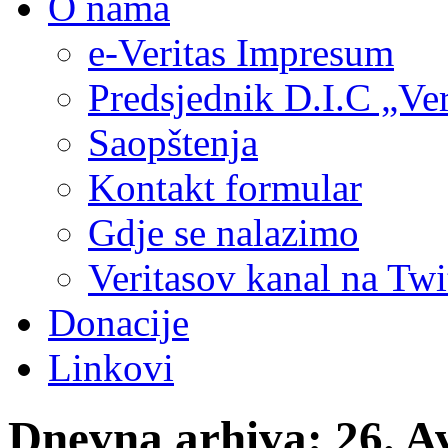
O nama
e-Veritas Impresum
Predsjednik D.I.C „Ver
Saopštenja
Kontakt formular
Gdje se nalazimo
Veritasov kanal na Twi
Donacije
Linkovi
Dnevna arhiva:
26. A