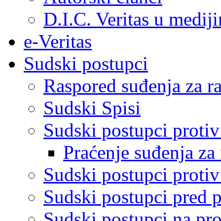
D.I.C. Veritas u medij
e-Veritas
Sudski postupci
Raspored suđenja za ra
Sudski Spisi
Sudski postupci proti
Praćenje suđenja za 
Sudski postupci proti
Sudski postupci pred 
Sudski postupci na pro