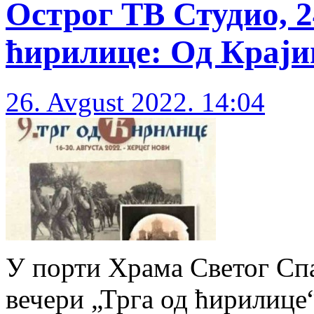
Острог ТВ Студио, 24
ћирилице: Од Крајин
26. Avgust 2022. 14:04
У порти Храма Светог Спа
вечери „Трга од ћирилице