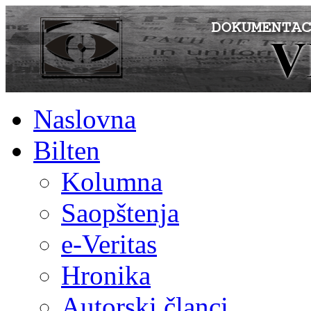
Naslovna
Bilten
Kolumna
Saopštenja
e-Veritas
Hronika
Autorski članci