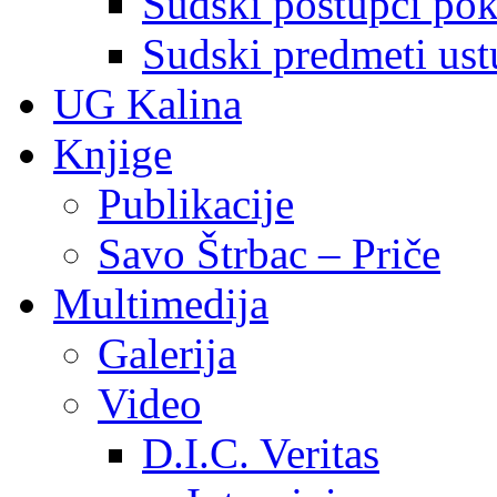
Sudski postupci pokr
Sudski predmeti ustu
UG Kalina
Knjige
Publikacije
Savo Štrbac – Priče
Multimedija
Galerija
Video
D.I.C. Veritas