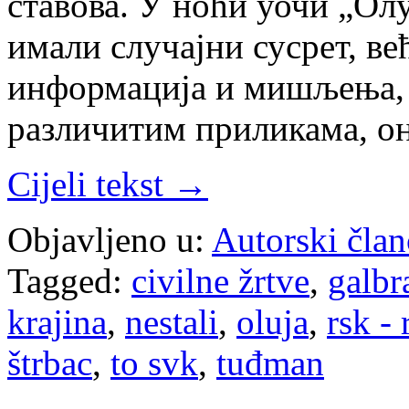
ставова. У ноћи уочи „Ол
имали случајни сусрет, ве
информација и мишљења, 
различитим приликама, о
Cijeli tekst →
Objavljeno u:
Autorski član
Tagged:
civilne žrtve
,
galbr
krajina
,
nestali
,
oluja
,
rsk -
štrbac
,
to svk
,
tuđman