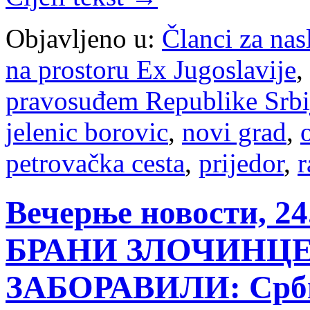
Objavljeno u:
Članci za na
na prostoru Ex Jugoslavije
,
pravosuđem Republike Srbi
jelenic borovic
,
novi grad
,
petrovačka cesta
,
prijedor
,
r
Вечерње новости, 24
БРАНИ ЗЛОЧИНЦЕ,
ЗАБОРАВИЛИ: Срби