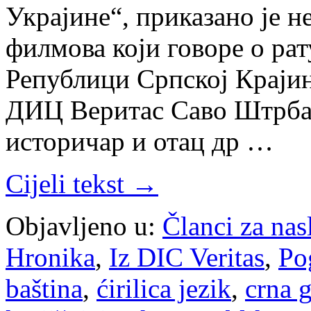
Украјине“, приказано је 
филмова који говоре о рат
Републици Српској Крајин
ДИЦ Веритас Саво Штрба
историчар и отац др …
Cijeli tekst →
Objavljeno u:
Članci za na
Hronika
,
Iz DIC Veritas
,
Po
baština
,
ćirilica jezik
,
crna 