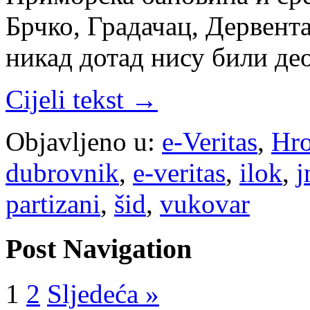
Брчко, Градачац, Дервента
никад дотад нису били дe
Cijeli tekst →
Objavljeno u:
e-Veritas
,
Hro
dubrovnik
,
e-veritas
,
ilok
,
j
partizani
,
šid
,
vukovar
Post Navigation
1
2
Sljedeća »