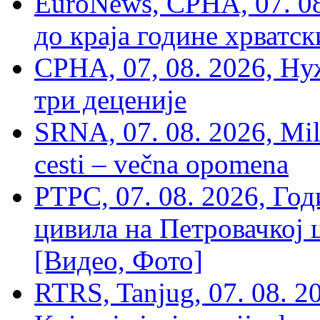
EuroNews, СРНА, 07. 0
до краја године хрватс
СРНА, 07, 08. 2026, Ну
три деценије
SRNA, 07. 08. 2026, Mil
cesti – večna opomena
РТРС, 07. 08. 2026, Г
цивила на Петровачкој ц
[Видео, Фото]
RTRS, Tanjug, 07. 08. 2