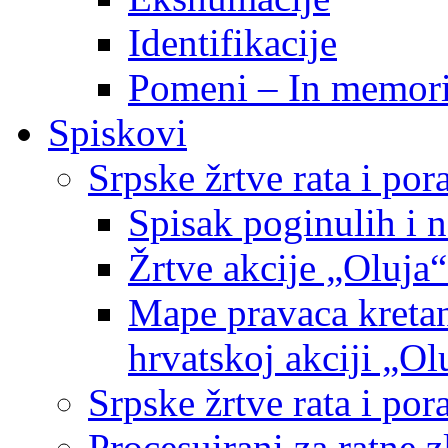
Identifikacije
Pomeni – In memor
Spiskovi
Srpske žrtve rata i po
Spisak poginulih i n
Žrtve akcije „Oluja“
Mape pravaca kretan
hrvatskoj akciji „Ol
Srpske žrtve rata i p
Procesuirani za ratne 