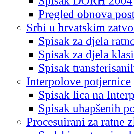
Spisak DORH 2004
Pregled obnova pos
Srbi u hrvatskim zatv
Spisak za djela ratn
Spisak za djela klas
Spisak transferisani
Interpolove potjernice
Spisak lica na Inte
Spisak uhapšenih po
Procesuirani za ratne z