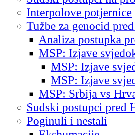
Interpolove potjernice
Tužbe za genocid pre
Analiza postupka p
MSP: Izjave svjedo
MSP: Izjave svje
MSP: Izjave svje
MSP: Srbija vs Hrva
Sudski postupci pred 
Poginuli i nestali
Ekshumacije