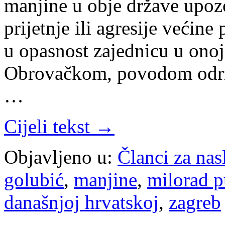
manjine u obje države upozo
prijetnje ili agresije većin
u opasnost zajednicu u ono
Obrovačkom, povodom održ
…
Cijeli tekst →
Objavljeno u:
Članci za na
golubić
,
manjine
,
milorad 
današnjoj hrvatskoj
,
zagreb