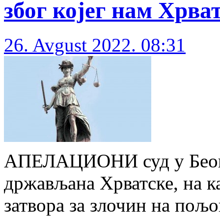
због којег нам Хрва
26. Avgust 2022. 08:31
АПЕЛАЦИОНИ суд у Беогр
држављана Хрватске, на ка
затвора за злочин на пољ