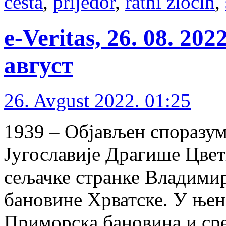
cesta
,
prijedor
,
ratni zločin
,
e-Veritas, 26. 08. 20
август
26. Avgust 2022. 01:25
1939 – Објављен споразу
Југославије Драгише Цвет
сељачке странке Владими
бановине Хрватске. У њен
Приморска бановина и ср