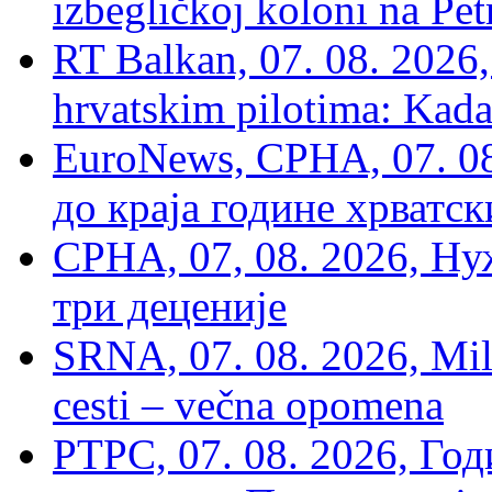
izbegličkoj koloni na Pet
RT Balkan, 07. 08. 2026,
hrvatskim pilotima: Kada
EuroNews, СРНА, 07. 0
до краја године хрватс
СРНА, 07, 08. 2026, Ну
три деценије
SRNA, 07. 08. 2026, Mil
cesti – večna opomena
РТРС, 07. 08. 2026, Г