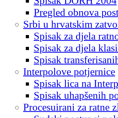
Spisak DORH 2004
Pregled obnova pos
Srbi u hrvatskim zatv
Spisak za djela ratn
Spisak za djela klas
Spisak transferisani
Interpolove potjernice
Spisak lica na Inte
Spisak uhapšenih po
Procesuirani za ratne z