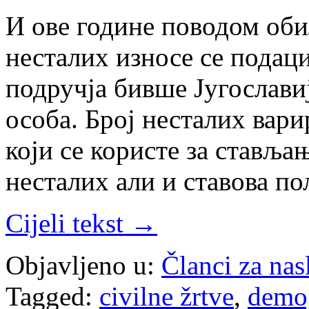
И ове године поводом об
несталих износе се подаци
подручја бивше Југославиј
особа. Број несталих вари
који се користе за ставља
несталих али и ставова п
Cijeli tekst →
Objavljeno u:
Članci za na
Tagged:
civilne žrtve
,
demog