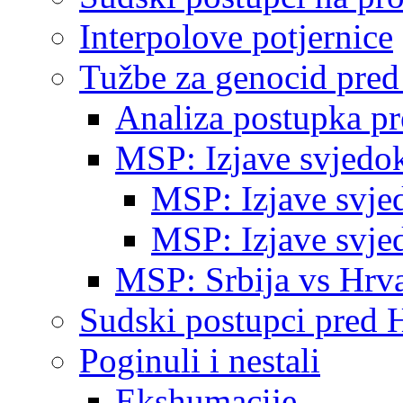
Interpolove potjernice
Tužbe za genocid pre
Analiza postupka p
MSP: Izjave svjedo
MSP: Izjave svje
MSP: Izjave svje
MSP: Srbija vs Hrva
Sudski postupci pred 
Poginuli i nestali
Ekshumacije