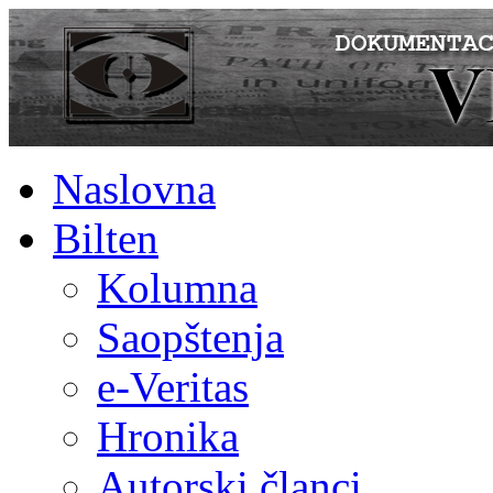
Naslovna
Bilten
Kolumna
Saopštenja
e-Veritas
Hronika
Autorski članci