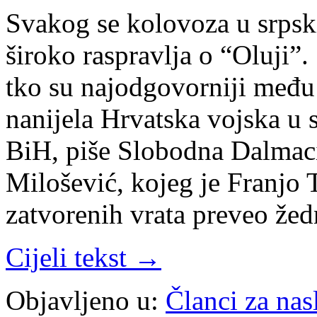
Svakog se kolovoza u srps
široko raspravlja o “Oluji”.
tko su najodgovorniji među 
nanijela Hrvatska vojska u
BiH, piše Slobodna Dalmaci
Milošević, kojeg je Franjo
zatvorenih vrata preveo ž
Cijeli tekst →
Objavljeno u:
Članci za na