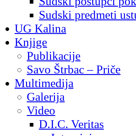
Sudski postupci pokr
Sudski predmeti ustu
UG Kalina
Knjige
Publikacije
Savo Štrbac – Priče
Multimedija
Galerija
Video
D.I.C. Veritas