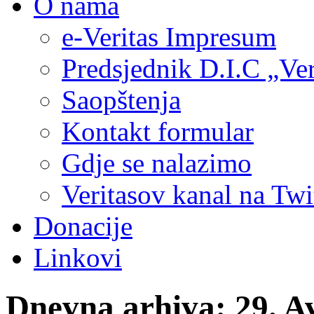
O nama
e-Veritas Impresum
Predsjednik D.I.C „Ver
Saopštenja
Kontakt formular
Gdje se nalazimo
Veritasov kanal na Twi
Donacije
Linkovi
Dnevna arhiva:
29. A