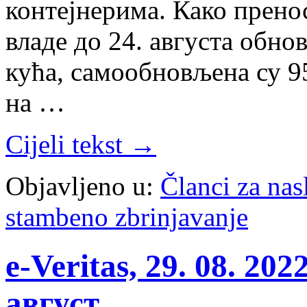
контејнерима. Како прено
владе до 24. августа обно
кућа, самообновљена су 95
на …
Cijeli tekst →
Objavljeno u:
Članci za na
stambeno zbrinjavanje
e-Veritas, 29. 08. 20
август