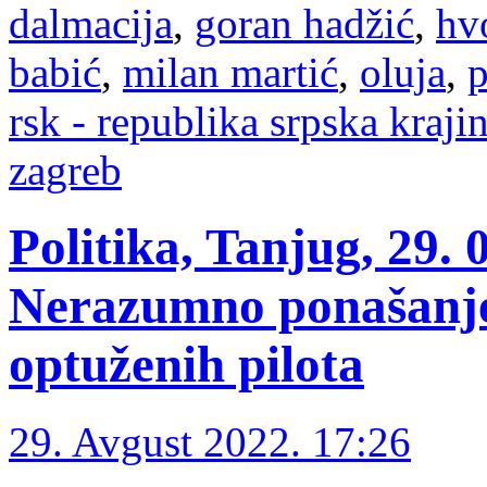
dalmacija
,
goran hadžić
,
hv
babić
,
milan martić
,
oluja
,
p
rsk - republika srpska kraji
zagreb
Politika, Tanjug, 29.
Nerazumno ponašanje
optuženih pilota
29. Avgust 2022. 17:26