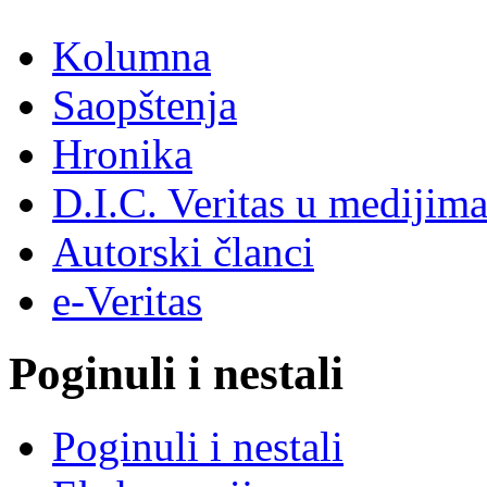
Kolumna
Saopštenja
Hronika
D.I.C. Veritas u medijim
Autorski članci
e-Veritas
Poginuli i nestali
Poginuli i nestali