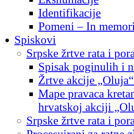
Identifikacije
Pomeni – In memor
Spiskovi
Srpske žrtve rata i po
Spisak poginulih i n
Žrtve akcije „Oluja“
Mape pravaca kretan
hrvatskoj akciji „Ol
Srpske žrtve rata i p
Procesuirani za ratne 