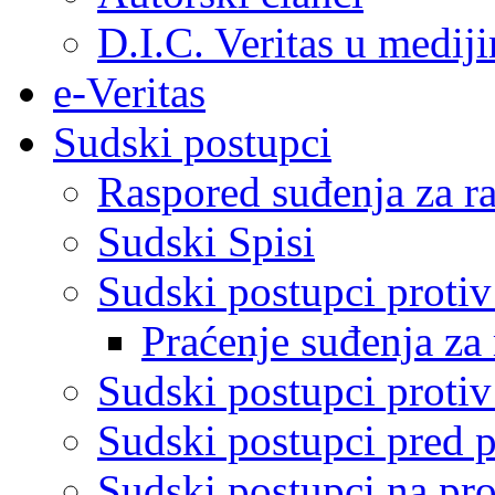
D.I.C. Veritas u medij
e-Veritas
Sudski postupci
Raspored suđenja za ra
Sudski Spisi
Sudski postupci proti
Praćenje suđenja za 
Sudski postupci proti
Sudski postupci pred 
Sudski postupci na pro