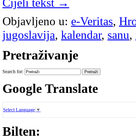
Cijeli tekst →
Objavljeno u:
e-Veritas
,
Hro
jugoslavija
,
kalendar
,
sanu
,
Pretraživanje
Search for:
Google Translate
Select Language
▼
Bilten: