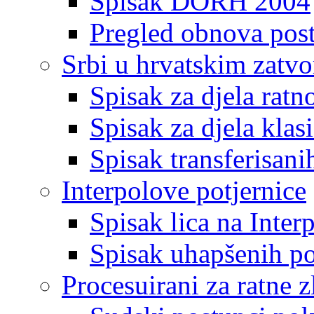
Spisak DORH 2004
Pregled obnova pos
Srbi u hrvatskim zatv
Spisak za djela ratn
Spisak za djela klas
Spisak transferisani
Interpolove potjernice
Spisak lica na Inte
Spisak uhapšenih po
Procesuirani za ratne z