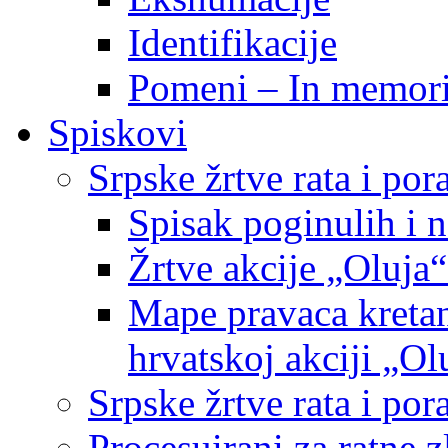
Identifikacije
Pomeni – In memor
Spiskovi
Srpske žrtve rata i po
Spisak poginulih i n
Žrtve akcije „Oluja“
Mape pravaca kretan
hrvatskoj akciji „Ol
Srpske žrtve rata i p
Procesuirani za ratne 