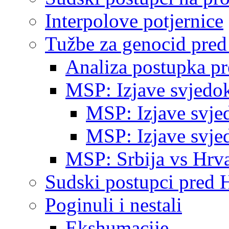
Interpolove potjernice
Tužbe za genocid pre
Analiza postupka p
MSP: Izjave svjedo
MSP: Izjave svje
MSP: Izjave svje
MSP: Srbija vs Hrva
Sudski postupci pred 
Poginuli i nestali
Ekshumacije