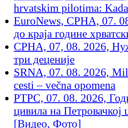
hrvatskim pilotima: Kada
EuroNews, СРНА, 07. 0
до краја године хрватс
СРНА, 07, 08. 2026, Ну
три деценије
SRNA, 07. 08. 2026, Mil
cesti – večna opomena
РТРС, 07. 08. 2026, Г
цивила на Петровачкој ц
[Видео, Фото]