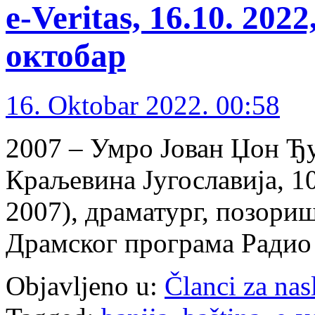
e-Veritas, 16.10. 20
октобар
16. Oktobar 2022. 00:58
2007 – Умро Јован Џон Ђу
Краљевина Југославија, 10.
2007), драматург, позори
Драмског програма Радио
Objavljeno u:
Članci za na