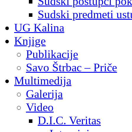
Sudski postupci pokr
Sudski predmeti ustu
UG Kalina
Knjige
Publikacije
Savo Štrbac – Priče
Multimedija
Galerija
Video
D.I.C. Veritas