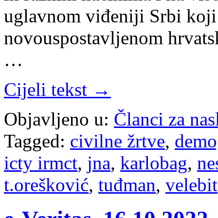
uglavnom viđeniji Srbi koji 
novouspostavljenom hrvats
…
Cijeli tekst →
Objavljeno u:
Članci za na
Tagged:
civilne žrtve
,
demog
icty irmct
,
jna
,
karlobag
,
ne
t.orešković
,
tuđman
,
velebit