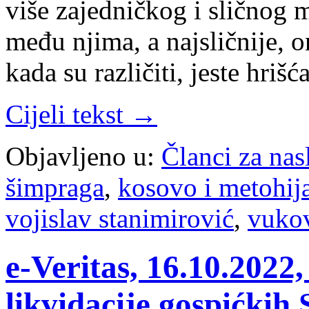
više zajedničkog i sličnog 
među njima, a najsličnije, o
kada su različiti, jeste hri
Cijeli tekst →
Objavljeno u:
Članci za na
šimpraga
,
kosovo i metohij
vojislav stanimirović
,
vuko
e-Veritas, 16.10.202
likvidacije gospićkih 