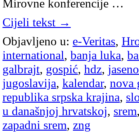
Mirovne konferencije …
Cijeli tekst →
Objavljeno u:
e-Veritas
,
Hro
international
,
banja luka
,
ba
galbrajt
,
gospić
,
hdz
,
jasen
jugoslavija
,
kalendar
,
nova 
republika srpska krajina
,
sl
u današnjoj hrvatskoj
,
srem
zapadni srem
,
zng