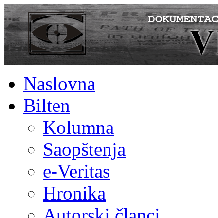
Naslovna
Bilten
Kolumna
Saopštenja
e-Veritas
Hronika
Autorski članci