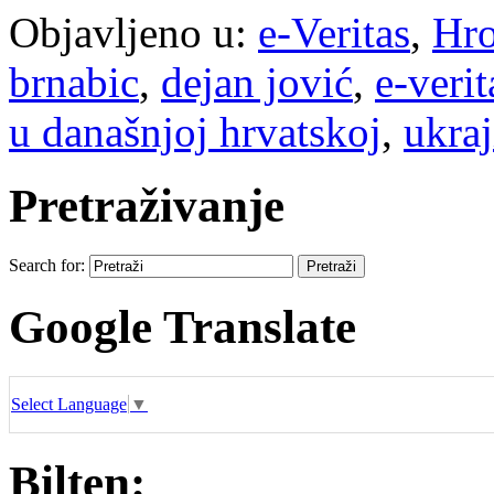
Objavljeno u:
e-Veritas
,
Hro
brnabic
,
dejan jović
,
e-verit
u današnjoj hrvatskoj
,
ukraj
Pretraživanje
Search for:
Google Translate
Select Language
▼
Bilten: