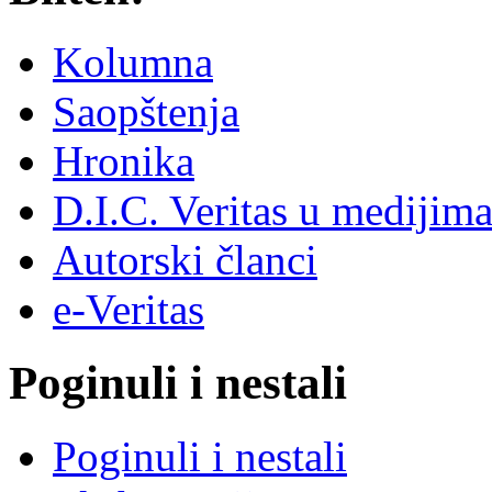
Kolumna
Saopštenja
Hronika
D.I.C. Veritas u medijim
Autorski članci
e-Veritas
Poginuli i nestali
Poginuli i nestali