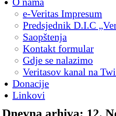
O nama
e-Veritas Impresum
Predsjednik D.I.C „Ver
Saopštenja
Kontakt formular
Gdje se nalazimo
Veritasov kanal na Twi
Donacije
Linkovi
Dnevna arhiva:
12. N