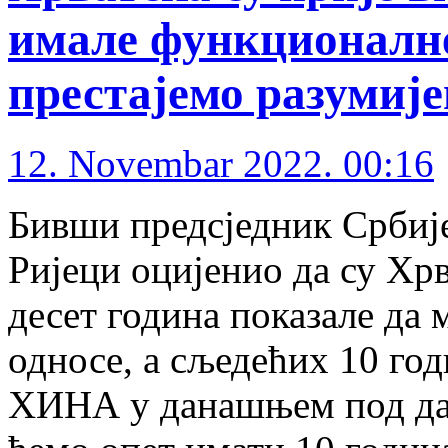
имале функционалне
престајемо разумије
12. Novembar 2022. 00:16
Бивши предсједник Србије
Ријеци оцијенио да су Хрв
десет година показале да
односе, а сљедећих 10 год
ХИНА у данашњем под да