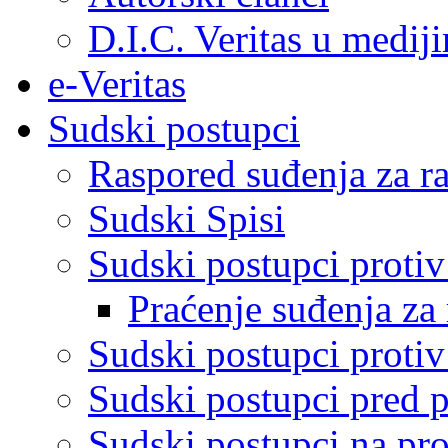
D.I.C. Veritas u medij
e-Veritas
Sudski postupci
Raspored suđenja za ra
Sudski Spisi
Sudski postupci proti
Praćenje suđenja za 
Sudski postupci proti
Sudski postupci pred 
Sudski postupci na pro