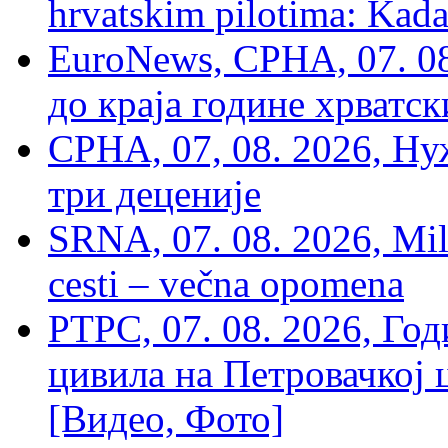
hrvatskim pilotima: Kada
EuroNews, СРНА, 07. 0
до краја године хрватс
СРНА, 07, 08. 2026, Ну
три деценије
SRNA, 07. 08. 2026, Mil
cesti – večna opomena
РТРС, 07. 08. 2026, Г
цивила на Петровачкој ц
[Видео, Фото]