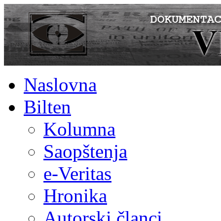
Naslovna
Bilten
Kolumna
Saopštenja
e-Veritas
Hronika
Autorski članci