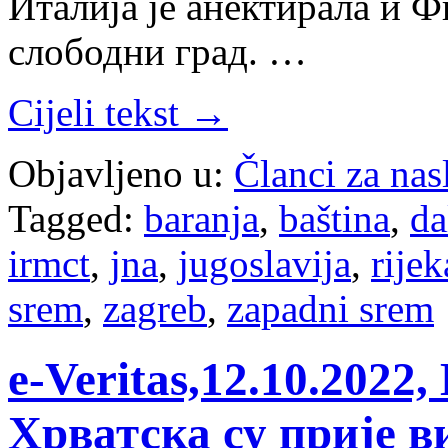
Италија је анектирала и Ф
слободни град. …
Cijeli tekst →
Objavljeno u:
Članci za na
Tagged:
baranja
,
baština
,
da
irmct
,
jna
,
jugoslavija
,
rijek
srem
,
zagreb
,
zapadni srem
e-Veritas,12.10.2022
Хрватска су прије в