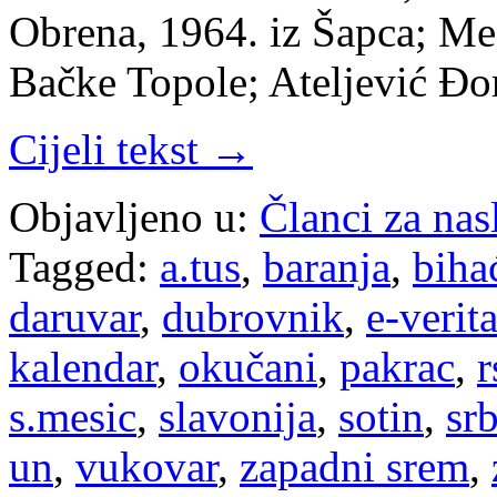
Obrena, 1964. iz Šapca; Mes
Bačke Topole; Ateljević Đo
Cijeli tekst →
Objavljeno u:
Članci za na
Tagged:
a.tus
,
baranja
,
biha
daruvar
,
dubrovnik
,
e-verit
kalendar
,
okučani
,
pakrac
,
r
s.mesic
,
slavonija
,
sotin
,
sr
un
,
vukovar
,
zapadni srem
,