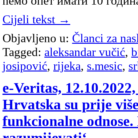
ћемо опет имати 10 годи
Cijeli tekst →
Objavljeno u:
Članci za na
Tagged:
aleksandar vučić
,
b
josipović
,
rijeka
,
s.mesic
,
s
e-Veritas, 12.10.2022,
Hrvatska su prije viš
funkcionalne odnose.
razumijevati‘