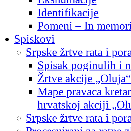
Identifikacije
Pomeni – In memor
Spiskovi
Srpske žrtve rata i po
Spisak poginulih i n
Žrtve akcije „Oluja“
Mape pravaca kretan
hrvatskoj akciji „Ol
Srpske žrtve rata i p
Procesuirani za ratne 