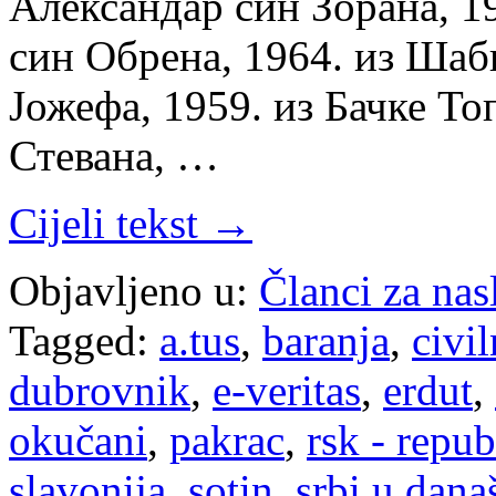
Александар син Зорана, 1
син Обрена, 1964. из Ша
Јожефа, 1959. из Бачке Т
Стевана, …
Cijeli tekst →
Objavljeno u:
Članci za na
Tagged:
a.tus
,
baranja
,
civil
dubrovnik
,
e-veritas
,
erdut
,
okučani
,
pakrac
,
rsk - repub
slavonija
,
sotin
,
srbi u dana