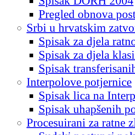
Spisak DORH 2004
Pregled obnova pos
Srbi u hrvatskim zatv
Spisak za djela ratn
Spisak za djela klas
Spisak transferisani
Interpolove potjernice
Spisak lica na Inte
Spisak uhapšenih po
Procesuirani za ratne z