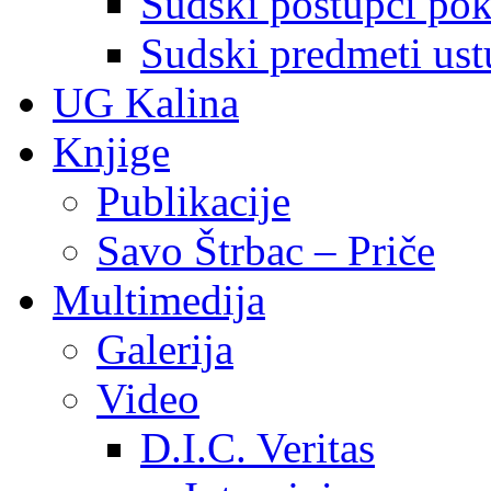
Sudski postupci pokr
Sudski predmeti ustu
UG Kalina
Knjige
Publikacije
Savo Štrbac – Priče
Multimedija
Galerija
Video
D.I.C. Veritas