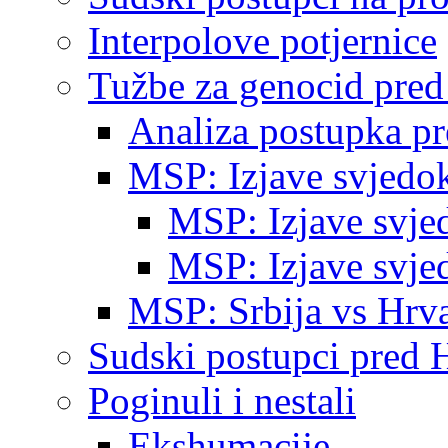
Interpolove potjernice
Tužbe za genocid pre
Analiza postupka p
MSP: Izjave svjedo
MSP: Izjave svje
MSP: Izjave svje
MSP: Srbija vs Hrva
Sudski postupci pred 
Poginuli i nestali
Ekshumacije