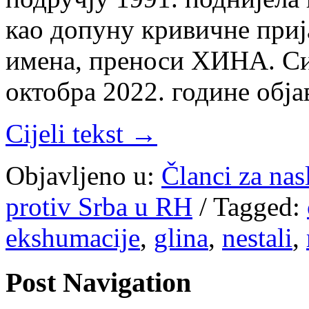
као допуну кривичне приј
имена, преноси ХИНА. Си
октобра 2022. године обј
Cijeli tekst →
Objavljeno u:
Članci za na
protiv Srba u RH
/
Tagged:
ekshumacije
,
glina
,
nestali
,
Post Navigation