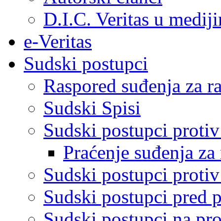
D.I.C. Veritas u medij
e-Veritas
Sudski postupci
Raspored suđenja za ra
Sudski Spisi
Sudski postupci proti
Praćenje suđenja za 
Sudski postupci proti
Sudski postupci pred 
Sudski postupci na pro