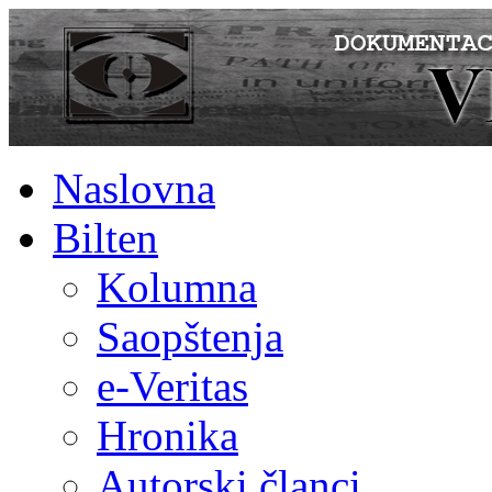
Naslovna
Bilten
Kolumna
Saopštenja
e-Veritas
Hronika
Autorski članci