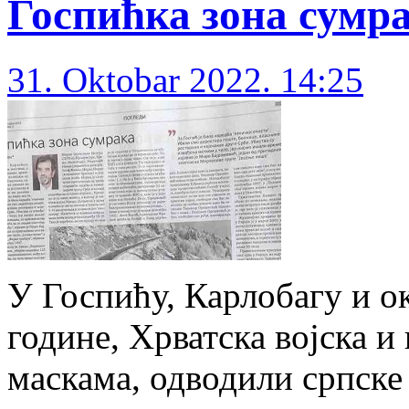
Госпићка зона сумр
31. Oktobar 2022. 14:25
У Госпићу, Карлобагу и о
године, Хрватска војска и
маскама, одводили српске