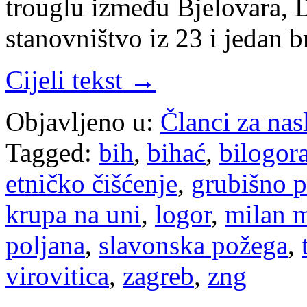
trouglu između Bjelovara, 
stanovništvo iz 23 i jedan br
Cijeli tekst →
Objavljeno u:
Članci za na
Tagged:
bih
,
bihać
,
bilogor
etničko čišćenje
,
grubišno p
krupa na uni
,
logor
,
milan m
poljana
,
slavonska požega
,
virovitica
,
zagreb
,
zng