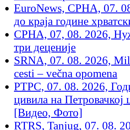
EuroNews, СРНА, 07. 0
до краја године хрватс
СРНА, 07, 08. 2026, Ну
три деценије
SRNA, 07. 08. 2026, Mil
cesti – večna opomena
РТРС, 07. 08. 2026, Г
цивила на Петровачкој ц
[Видео, Фото]
RTRS, Tanjug, 07. 08. 2