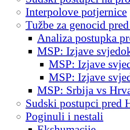
Interpolove potjernice
Tužbe za genocid pre
Analiza postupka p
MSP: Izjave svjedo
MSP: Izjave svje
MSP: Izjave svje
MSP: Srbija vs Hrva
Sudski postupci pred 
Poginuli i nestali
Ekshumacije