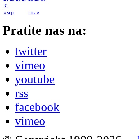
31
« sep
nov »
Pratite nas na:
twitter
vimeo
youtube
rss
facebook
vimeo