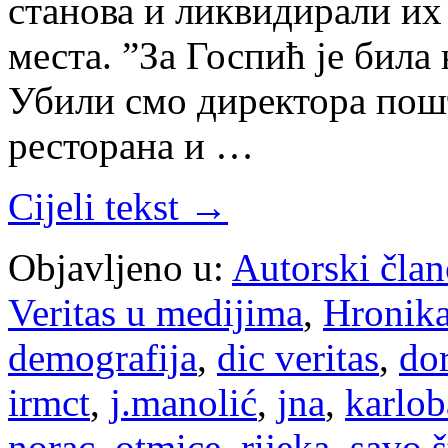
станова и ликвидирали их
места. ”За Госпић је била
Убили смо директора пошт
ресторана и …
Cijeli tekst →
Objavljeno u:
Autorski član
Veritas u medijima
,
Hronik
demografija
,
dic veritas
,
do
irmct
,
j.manolić
,
jna
,
karlo
norac
,
otmice
,
rijeka
,
savo š