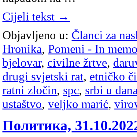
Cijeli tekst →
Objavljeno u:
Članci za na
Hronika
,
Pomeni - In mem
bjelovar
,
civilne žrtve
,
daru
drugi svjetski rat
,
etničko č
ratni zločin
,
spc
,
srbi u dan
ustaštvo
,
veljko marić
,
viro
Политика, 31.10.20