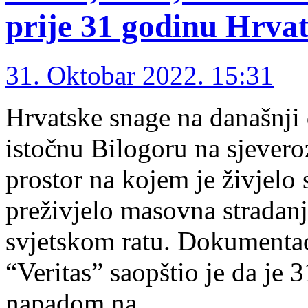
prije 31 godinu Hrvati
31. Oktobar 2022. 15:31
Hrvatske snage na današnji 
istočnu Bilogoru na sjeveroz
prostor na kojem je živjelo 
preživjelo masovna stradan
svjetskom ratu. Dokumentac
“Veritas” saopštio je da je 
napadom na …