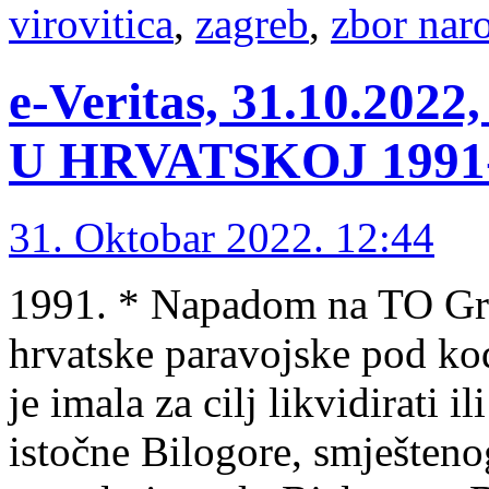
virovitica
,
zagreb
,
zbor nar
e-Veritas, 31.10.2
U HRVATSKOJ 1991-1
31. Oktobar 2022. 12:44
1991. * Napadom na TO Grub
hrvatske paravojske pod k
je imala za cilj likvidirati i
istočne Bilogore, smješten