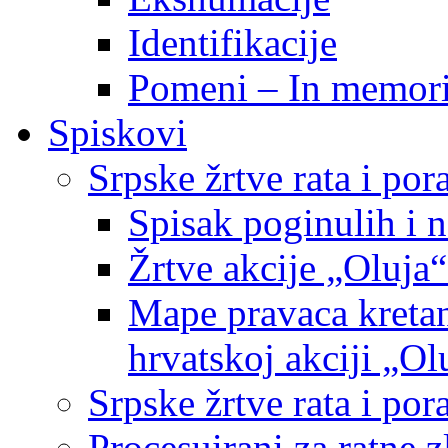
Identifikacije
Pomeni – In memor
Spiskovi
Srpske žrtve rata i po
Spisak poginulih i n
Žrtve akcije „Oluja“
Mape pravaca kretan
hrvatskoj akciji „Ol
Srpske žrtve rata i p
Procesuirani za ratne 