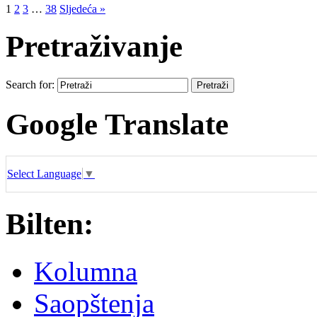
1
2
3
…
38
Sljedeća »
Pretraživanje
Search for:
Google Translate
Select Language
▼
Bilten:
Kolumna
Saopštenja