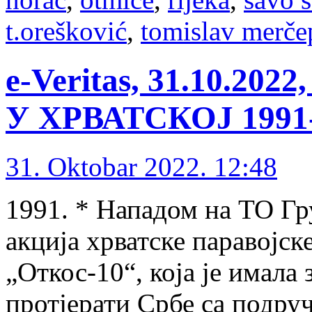
t.orešković
,
tomislav merče
e-Veritas, 31.10.2
У ХРВАТСКОЈ 1991-1
31. Oktobar 2022. 12:48
1991. * Нападом на ТО Гр
акција хрватске паравојс
„Откос-10“, која је имала
протјерати Србе са подруч