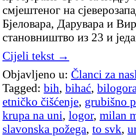
смјештеног на сјеверозап
Бјеловара, Дарувара и Ви
становништво из 23 и јед
Cijeli tekst →
Objavljeno u:
Članci za na
Tagged:
bih
,
bihać
,
bilogor
etničko čišćenje
,
grubišno p
krupa na uni
,
logor
,
milan m
slavonska požega
,
to svk
,
u