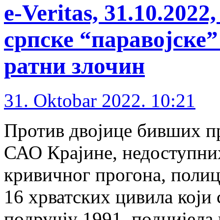
e-Veritas, 31.10.202
српске “паравојске”
ратни злочин
31. Oktobar 2022. 10:21
Против двојице бивших пр
САО Крајине, недоступни
кривичног прогона, полици
16 хрватских цивила који 
подручју 1991. поднијела