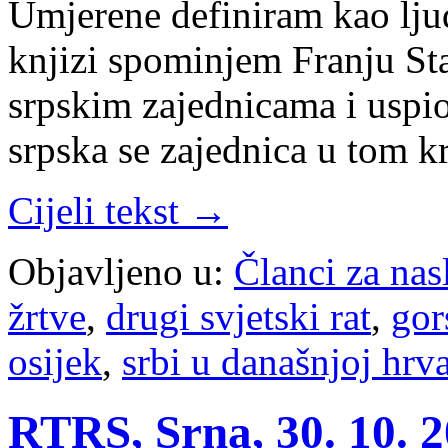
Umjerene definiram kao ljude
knjizi spominjem Franju Sta
srpskim zajednicama i uspio 
srpska se zajednica u tom 
Cijeli tekst →
Objavljeno u:
Članci za na
žrtve
,
drugi svjetski rat
,
gor
osijek
,
srbi u današnjoj hrv
RTRS, Srna, 30. 10. 2