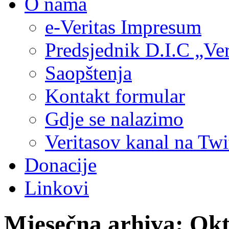
O nama
e-Veritas Impresum
Predsjednik D.I.C „Ver
Saopštenja
Kontakt formular
Gdje se nalazimo
Veritasov kanal na Twi
Donacije
Linkovi
Mjesečna arhiva:
Okt