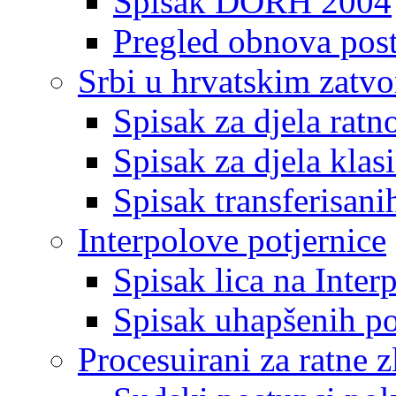
Spisak DORH 2004
Pregled obnova pos
Srbi u hrvatskim zatv
Spisak za djela ratn
Spisak za djela klas
Spisak transferisani
Interpolove potjernice
Spisak lica na Inte
Spisak uhapšenih po
Procesuirani za ratne z