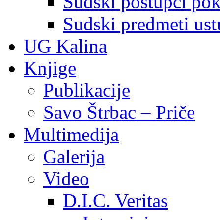
Sudski postupci pokr
Sudski predmeti ustu
UG Kalina
Knjige
Publikacije
Savo Štrbac – Priče
Multimedija
Galerija
Video
D.I.C. Veritas