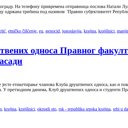
еограду. На телефону привремена отправница послова Натали Лул
аду одржана трибина под називом 'Правни субјективитет Републик
elić
,
etničko čišćenje
,
eu
,
genocid
,
jugoslavija
,
krajina
,
krajišnici
,
manji
уштвених односа Правног факулт
асади
аде јесте етикетирање чланова Клуба друштвених односа, као и
а. У претходним данима, Клуб друштвених односа и студенти Пр
m
,
krajina
,
krajišnici
,
okrugli sto
,
rsk - republika srpska krajina
,
srbi u d