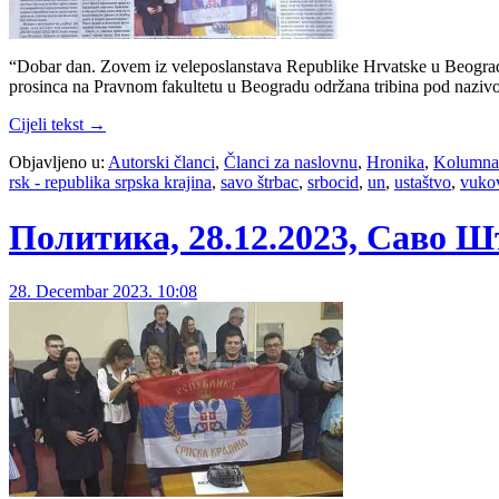
“Dobar dan. Zovem iz veleposlanstava Republike Hrvatske u Beogradu.
prosinca na Pravnom fakultetu u Beogradu održana tribina pod nazivom
Cijeli tekst →
Objavljeno u:
Autorski članci
,
Članci za naslovnu
,
Hronika
,
Kolumna
rsk - republika srpska krajina
,
savo štrbac
,
srbocid
,
un
,
ustaštvo
,
vuko
Политика, 28.12.2023, Саво Ш
28. Decembar 2023. 10:08