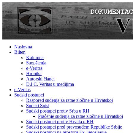
Naslovna
Bilten
Kolumna
Saopštenja
e-Veritas
Hronika
Autorski članci
D.I.C. Veritas u medijima
e-Veritas
Sudski postupci
Raspored suđenja za ratne zločine u Hrvatskoj
Sudski Spisi
Sudski postupci protiv Srba u RH
Praćenje suđenja za ratne zločine u Hrvatskoj
Sudski postupci protiv Hrvata u RH
Sudski postupci pred pravosuđem Republike Srbije
Sudski postupci na prostoru Ex Jugoslavije