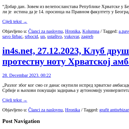
“Добар дан. Зовем из велепосланстава Републике Хрватске у Б
ли је истина да је 14. просинца на Правном факултету у Беогр
Cijeli tekst →
Objavljeno u:
Članci za naslovnu
,
Hronika
,
Kolumna
/
Tagged:
a.pav
savo štrbac
,
srbocid
,
un
,
ustaštvo
,
vukovar
,
zagreb
in4s.net, 27.12.2023, Клуб др
протестну ноту Хрватској амб
28. Decembar 2023. 00:22
„Разлог због ког смо се данас окупили испред хрватске амбас
Србије и њихови покушаји задирања у аутономију универзитет
Cijeli tekst →
Objavljeno u:
Članci za naslovnu
,
Hronika
/
Tagged:
grafit antisrbiza
Post Navigation