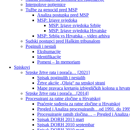
Interpolove potjernice
Tužbe za genocid pred MSP
Analiza postupka pred MSP
MSP: Izjave svjedoka
MSP: Izjave svjedoka Srbije
MSP: Izjave svjedoka Hrvatske
MSP: Srbija vs Hrvatska – video arhiva
Sudski postupci pred Haškim tribunalom
Poginuli i nestali
Ekshumacije
Identifikacije
Pomeni – In memoriam
Spiskovi
Srpske žrtve rata i poraća… [2021]
Spisak poginulih i nestalih
Žrtve akcije „Oluja“ na srpskoj strani
Mape pravaca kretanja izbjegličkih kolona u hrvats
Srpske žrtve rata i poraća…[2014]
Procesuirani za ratne zločine u Hrvatskoj
Praćenje suđenja za ratne zločine u Hrvatskoj
Pregled i Analiza procesuiranih…od 1991. do 1995
Procesuiranje ratnih zločina… – Pregled i Analiza (
Spisak DORH 2013 mart
Spisak DORH 2010 septembar
Spisak DORH 2010 mart