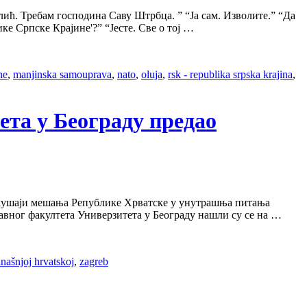
ић. Требам господина Саву Штрбца. ” “Ја сам. Изволите.” “Да
е Српске Крајине'?” “Јесте. Све о тој …
ne
,
manjinska samouprava
,
nato
,
oluja
,
rsk - republika srpska krajina
,
ета у Београду предао
 покушаји мешања Републике Хрватске у унутрашња питања
авног факултета Универзитета у Београду нашли су се на …
anašnjoj hrvatskoj
,
zagreb