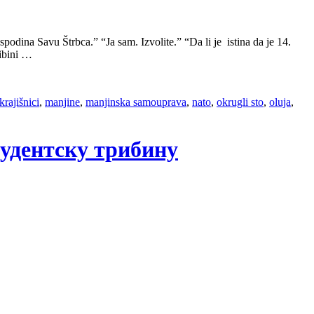
dina Savu Štrbca.” “Ja sam. Izvolite.” “Da li je istina da je 14.
ribini …
krajišnici
,
manjine
,
manjinska samouprava
,
nato
,
okrugli sto
,
oluja
,
тудентску трибину