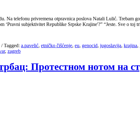
 Na telefonu privremena otpravnica poslova Natali Lulić. Trebam gospo
 ‘Pravni subjektivitet Republike Srpske Krajine'?” “Jeste. Sve o toj t
/
Tagged:
a.pavelić
,
etničko čišćenje
,
eu
,
genocid
,
jugoslavija
,
krajina
,
var
,
zagreb
трбац: Протестном нотом на с