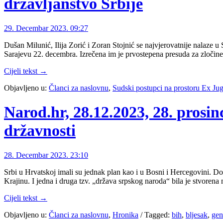
državljanstvo Srbije
29. Decembar 2023. 09:27
Dušan Milunić, Ilija Zorić i Zoran Stojnić se najvjerovatnije nalaze u
Sarajevu 22. decembra. Izrečena im je prvostepena presuda za zločin
Cijeli tekst →
Objavljeno u:
Članci za naslovnu
,
Sudski postupci na prostoru Ex Jug
Narod.hr, 28.12.2023, 28. prosin
državnosti
28. Decembar 2023. 23:10
Srbi u Hrvatskoj imali su jednak plan kao i u Bosni i Hercegovini. D
Krajinu. I jedna i druga tzv. „država srpskog naroda“ bila je stvoren
Cijeli tekst →
Objavljeno u:
Članci za naslovnu
,
Hronika
/
Tagged:
bih
,
bljesak
,
gen