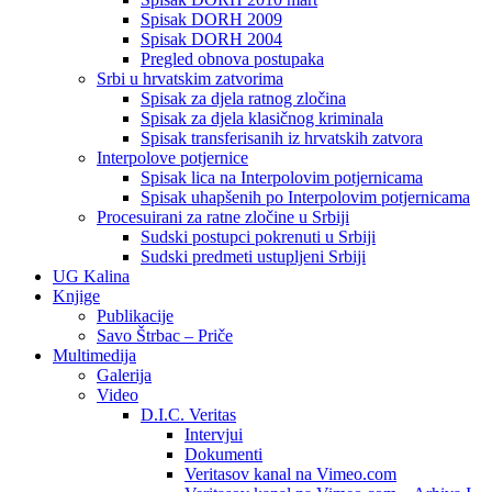
Spisak DORH 2009
Spisak DORH 2004
Pregled obnova postupaka
Srbi u hrvatskim zatvorima
Spisak za djela ratnog zločina
Spisak za djela klasičnog kriminala
Spisak transferisanih iz hrvatskih zatvora
Interpolove potjernice
Spisak lica na Interpolovim potjernicama
Spisak uhapšenih po Interpolovim potjernicama
Procesuirani za ratne zločine u Srbiji
Sudski postupci pokrenuti u Srbiji
Sudski predmeti ustupljeni Srbiji
UG Kalina
Knjige
Publikacije
Savo Štrbac – Priče
Multimedija
Galerija
Video
D.I.C. Veritas
Intervjui
Dokumenti
Veritasov kanal na Vimeo.com