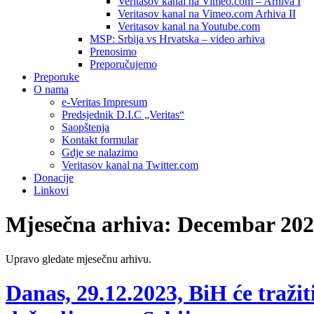
Veritasov kanal na Vimeo.com – Arhiva I
Veritasov kanal na Vimeo.com Arhiva II
Veritasov kanal na Youtube.com
MSP: Srbija vs Hrvatska – video arhiva
Prenosimo
Preporučujemo
Preporuke
O nama
e-Veritas Impresum
Predsjednik D.I.C „Veritas“
Saopštenja
Kontakt formular
Gdje se nalazimo
Veritasov kanal na Twitter.com
Donacije
Linkovi
Mjesečna arhiva:
Decembar 202
Upravo gledate mjesečnu arhivu.
Danas, 29.12.2023, BiH će tražiti