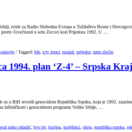
 Srbiji, tvrde za Radio Slobodna Evropa u Tužilaštvu Bosne i Hercegovine
e protiv čovečnosti u selu Zecovi kod Prijedora 1992. U …
oslavije
/
Tagged:
bih
,
icty irmct
,
nestali
,
prijedor
,
ratni zločin
ca 1994. plan ‘Z-4’ – Srpska Kraj
ok su u BiH stvorili genocidom Republiku Srpsku, koja je 1992. zauzim
a na fašističkom i genocidnom programu Velike Srbije, …
eral ratko mladić
,
hvo hv
,
krajina
,
krajišnici
,
oluja
,
republika srpska
,
rs