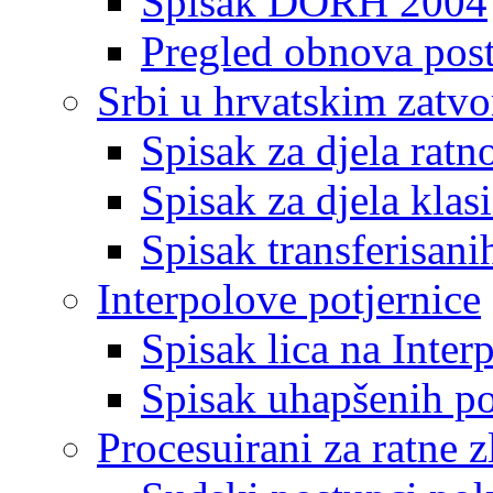
Spisak DORH 2004
Pregled obnova pos
Srbi u hrvatskim zatv
Spisak za djela ratn
Spisak za djela klas
Spisak transferisani
Interpolove potjernice
Spisak lica na Inte
Spisak uhapšenih po
Procesuirani za ratne z