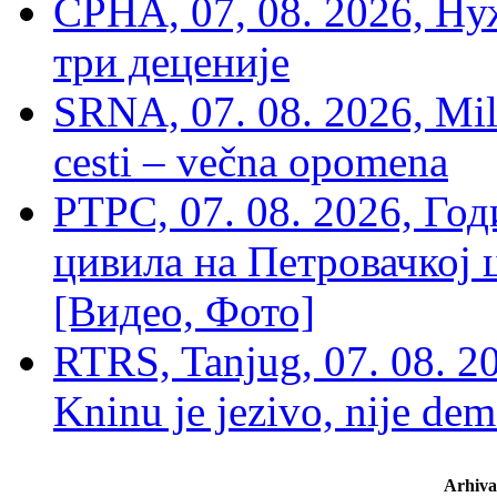
СРНА, 07, 08. 2026, Ну
три деценије
SRNA, 07. 08. 2026, Mil
cesti – večna opomena
РТРС, 07. 08. 2026, Г
цивила на Петровачкој ц
[Видео, Фото]
RTRS, Tanjug, 07. 08. 2
Kninu je jezivo, nije dem
Arhiva