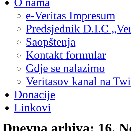
O nama
e-Veritas Impresum
Predsjednik D.I.C „Ver
Saopštenja
Kontakt formular
Gdje se nalazimo
Veritasov kanal na Twi
Donacije
Linkovi
Dnevna arhiva:
16. N