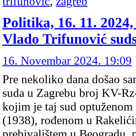
trifunović
,
zagreb
Politika, 16. 11. 2024
Vlado Trifunović suds
16. Novembar 2024. 19:09
Pre nekoliko dana došao sa
suda u Zagrebu broj KV-Rz
kojim je taj sud optuženom
(1938), rođenom u Rakelići
prebivalištem u Beogradu,