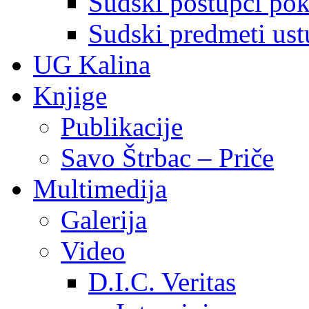
Sudski postupci pokr
Sudski predmeti ustu
UG Kalina
Knjige
Publikacije
Savo Štrbac – Priče
Multimedija
Galerija
Video
D.I.C. Veritas