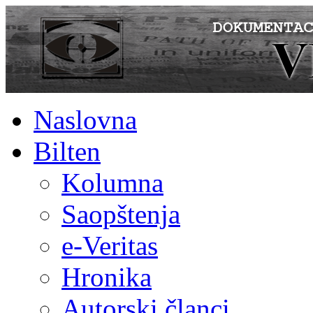
Naslovna
Bilten
Kolumna
Saopštenja
e-Veritas
Hronika
Autorski članci