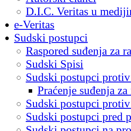
D.I.C. Veritas u medij
e-Veritas
Sudski postupci
Raspored suđenja za ra
Sudski Spisi
Sudski postupci proti
Praćenje suđenja za 
Sudski postupci proti
Sudski postupci pred 
Sudski postupci na pro