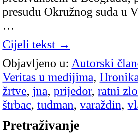
presudu Okružnog suda u V
…
Cijeli tekst →
Objavljeno u:
Autorski član
Veritas u medijima
,
Hronik
žrtve
,
jna
,
prijedor
,
ratni zl
štrbac
,
tuđman
,
varaždin
,
vl
Pretraživanje