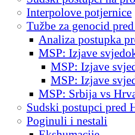
Interpolove potjernice
Tužbe za genocid pre
Analiza postupka p
MSP: Izjave svjedo
MSP: Izjave svje
MSP: Izjave svje
MSP: Srbija vs Hrva
Sudski postupci pred 
Poginuli i nestali
Ekshumacije