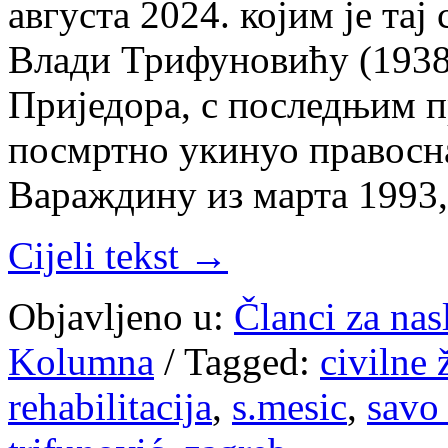
августа 2024. којим је та
Влади Трифуновићу (1938
Приједора, с последњим п
посмртно укинуо правосн
Вараждину из марта 1993
Cijeli tekst →
Objavljeno u:
Članci za na
Kolumna
/
Tagged:
civilne 
rehabilitacija
,
s.mesic
,
savo 