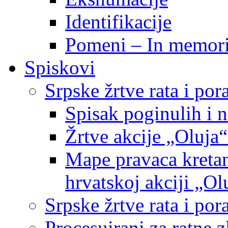
Identifikacije
Pomeni – In memor
Spiskovi
Srpske žrtve rata i po
Spisak poginulih i n
Žrtve akcije „Oluja“
Mape pravaca kretan
hrvatskoj akciji „Ol
Srpske žrtve rata i p
Procesuirani za ratne 