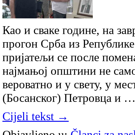
Као и сваке године, на за
прогон Срба из Републике
пријатељи се после помена
најмањој општини не само
вероватно и у свету, у ме
(Босанског) Петровца и 
Cijeli tekst →
Objavljeno u:
Članci za na