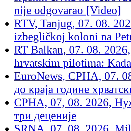
nije odgovarao [Video]
RTV, Tanjug, 07. 08. 2026
izbegličkoj koloni na Pet
RT Balkan, 07. 08. 2026,
hrvatskim pilotima: Kada
EuroNews, СРНА, 07. 0
до краја године хрватс
СРНА, 07, 08. 2026, Ну
три деценије
SRNA, 07. 08. 2026, Mil