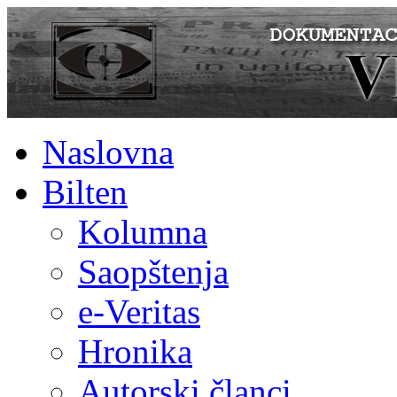
Naslovna
Bilten
Kolumna
Saopštenja
e-Veritas
Hronika
Autorski članci