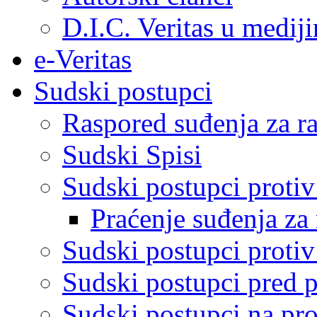
D.I.C. Veritas u medij
e-Veritas
Sudski postupci
Raspored suđenja za ra
Sudski Spisi
Sudski postupci proti
Praćenje suđenja za 
Sudski postupci proti
Sudski postupci pred 
Sudski postupci na pro