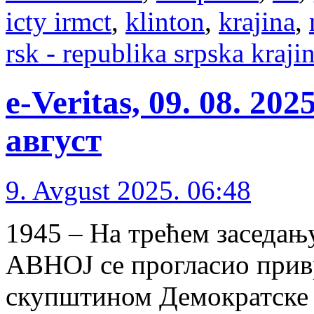
icty irmct
,
klinton
,
krajina
,
rsk - republika srpska kraji
e-Veritas, 09. 08. 20
август
9. Avgust 2025. 06:48
1945 – На трећем заседању
АВНОЈ се прогласио при
скупштином Демократске 