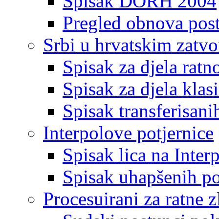
Spisak DORH 2004
Pregled obnova pos
Srbi u hrvatskim zatv
Spisak za djela ratn
Spisak za djela klas
Spisak transferisani
Interpolove potjernice
Spisak lica na Inte
Spisak uhapšenih po
Procesuirani za ratne z