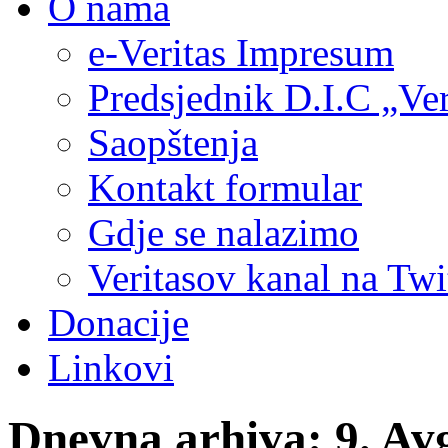
O nama
e-Veritas Impresum
Predsjednik D.I.C „Ver
Saopštenja
Kontakt formular
Gdje se nalazimo
Veritasov kanal na Twi
Donacije
Linkovi
Dnevna arhiva:
9. Av