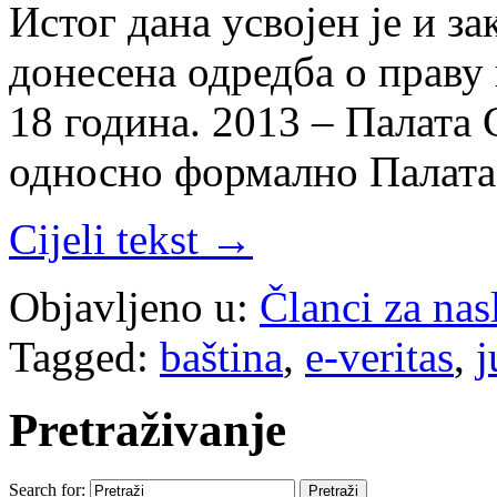
Истог дана усвојен је и з
донесена одредба о праву
18 година. 2013 – Палата 
односно формално Палат
Cijeli tekst →
Objavljeno u:
Članci za na
Tagged:
baština
,
e-veritas
,
j
Pretraživanje
Search for: