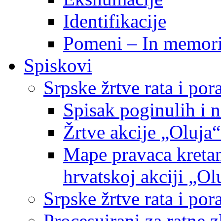
Identifikacije
Pomeni – In memor
Spiskovi
Srpske žrtve rata i po
Spisak poginulih i n
Žrtve akcije „Oluja“
Mape pravaca kretan
hrvatskoj akciji „Ol
Srpske žrtve rata i p
Procesuirani za ratne 