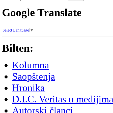
Google Translate
Select Language
▼
Bilten:
Kolumna
Saopštenja
Hronika
D.I.C. Veritas u medijim
Autorski članci