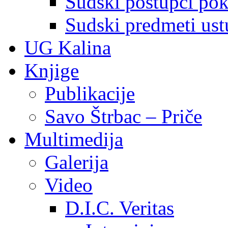
Sudski postupci pokr
Sudski predmeti ustu
UG Kalina
Knjige
Publikacije
Savo Štrbac – Priče
Multimedija
Galerija
Video
D.I.C. Veritas