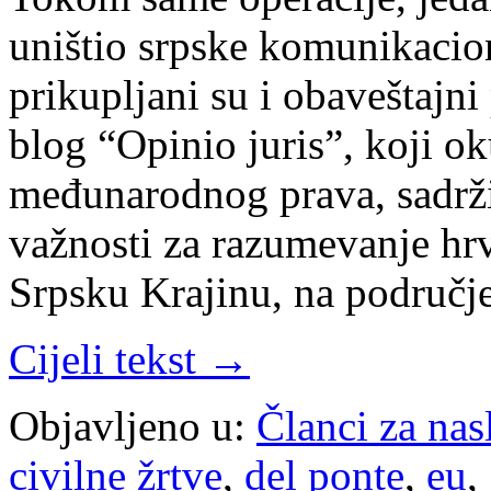
uništio srpske komunikacion
prikupljani su i obaveštajn
blog “Opinio juris”, koji ok
međunarodnog prava, sadrži
važnosti za razumevanje hr
Srpsku Krajinu, na područ
Cijeli tekst →
Objavljeno u:
Članci za na
civilne žrtve
,
del ponte
,
eu
,