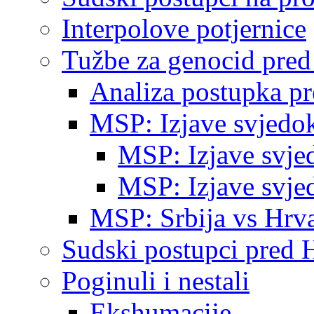
Interpolove potjernice
Tužbe za genocid pre
Analiza postupka p
MSP: Izjave svjedo
MSP: Izjave svje
MSP: Izjave svje
MSP: Srbija vs Hrva
Sudski postupci pred 
Poginuli i nestali
Ekshumacije