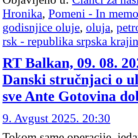
Hronika
,
Pomeni - In mem
godisnjice oluje
,
oluja
,
petr
rsk - republika srpska kraji
RT Balkan, 09. 08. 2
Danski stručnjaci o u
sve Ante Gotovina dob
9. Avgust 2025. 20:30
Tokom same operacije, jeda