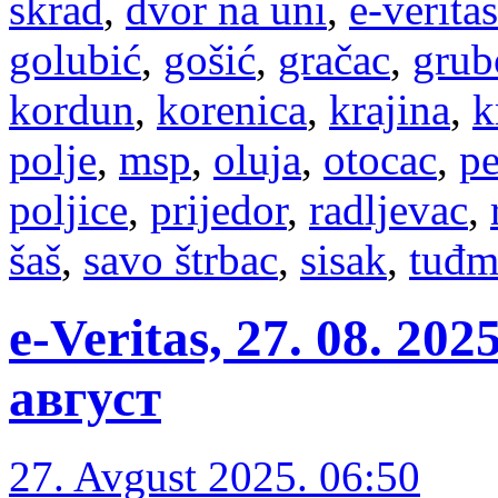
skrad
,
dvor na uni
,
e-veritas
golubić
,
gošić
,
gračac
,
grub
kordun
,
korenica
,
krajina
,
k
polje
,
msp
,
oluja
,
otocac
,
pe
poljice
,
prijedor
,
radljevac
,
šaš
,
savo štrbac
,
sisak
,
tuđm
e-Veritas, 27. 08. 20
август
27. Avgust 2025. 06:50