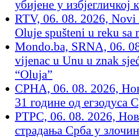
убијене у избјегличкој 
RTV, 06. 08. 2026, Novi 
Oluje spušteni u reku sa
Mondo.ba, SRNA, 06. 08
vijenac u Unu u znak sjeć
“Oluja”
СРНА, 06. 08. 2026, Н
31 године од егзодуса С
РТРС, 06. 08. 2026, Нов
страдања Срба у злочин