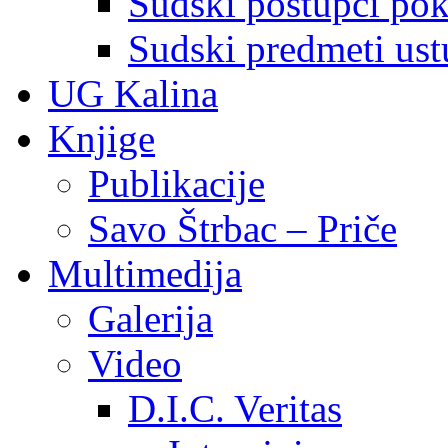
Sudski postupci pokr
Sudski predmeti ustu
UG Kalina
Knjige
Publikacije
Savo Štrbac – Priče
Multimedija
Galerija
Video
D.I.C. Veritas