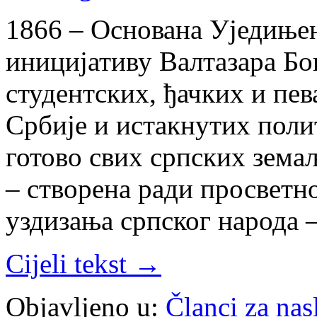
1866 – Основана Уједињен
иницијативу Валтазара Б
студентских, ђачких и пе
Србије и истакнутих поли
готово свих српских зема
– створена ради просветно
уздизања српског народа –
Cijeli tekst →
Objavljeno u:
Članci za na