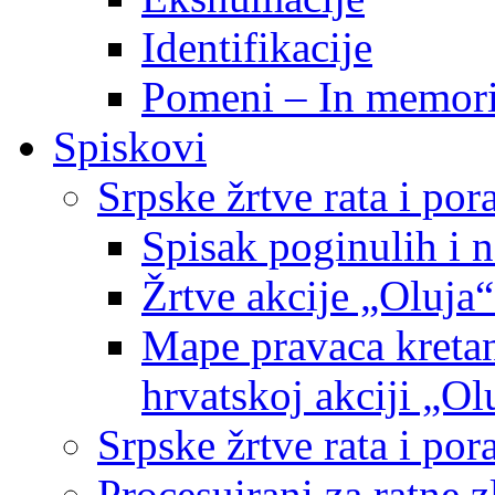
Identifikacije
Pomeni – In memor
Spiskovi
Srpske žrtve rata i po
Spisak poginulih i n
Žrtve akcije „Oluja“
Mape pravaca kretan
hrvatskoj akciji „Ol
Srpske žrtve rata i p
Procesuirani za ratne 