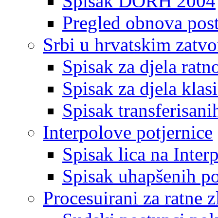
Spisak DORH 2004
Pregled obnova pos
Srbi u hrvatskim zatv
Spisak za djela ratn
Spisak za djela klas
Spisak transferisani
Interpolove potjernice
Spisak lica na Inte
Spisak uhapšenih po
Procesuirani za ratne z