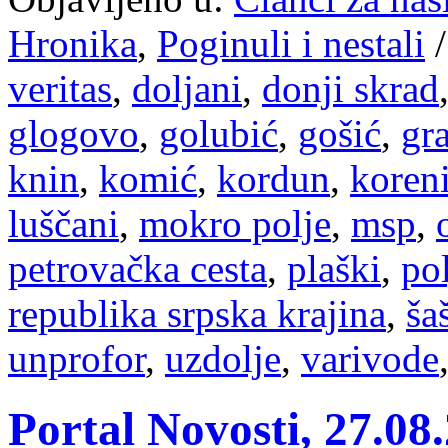
Hronika
,
Poginuli i nestali
veritas
,
doljani
,
donji skrad
glogovo
,
golubić
,
gošić
,
gr
knin
,
komić
,
kordun
,
koren
luščani
,
mokro polje
,
msp
,
petrovačka cesta
,
plaški
,
pol
republika srpska krajina
,
ša
unprofor
,
uzdolje
,
varivode
Portal Novosti, 27.0