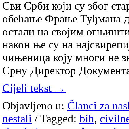
Сви Срби који су због ста
обећање Фрање Туђмана д
остали на својим огњишти
након ње су на најсвирепи
чињеница коју многи не зн
Срну Директор Документ
Cijeli tekst →
Objavljeno u:
Članci za na
nestali
/
Tagged:
bih
,
civiln