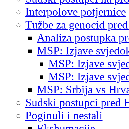
Interpolove potjernice
Tužbe za genocid pre
Analiza postupka p
MSP: Izjave svjedo
MSP: Izjave svje
MSP: Izjave svje
MSP: Srbija vs Hrva
Sudski postupci pred 
Poginuli i nestali
Ekshumacije