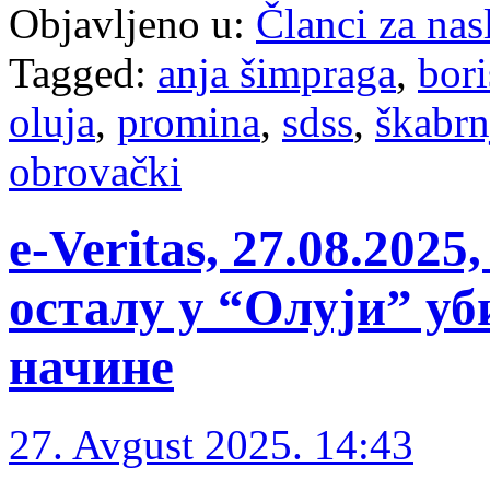
Objavljeno u:
Članci za na
Tagged:
anja šimpraga
,
bori
oluja
,
promina
,
sdss
,
škabrn
obrovački
e-Veritas, 27.08.202
осталу у “Олуји” уб
начине
27. Avgust 2025. 14:43