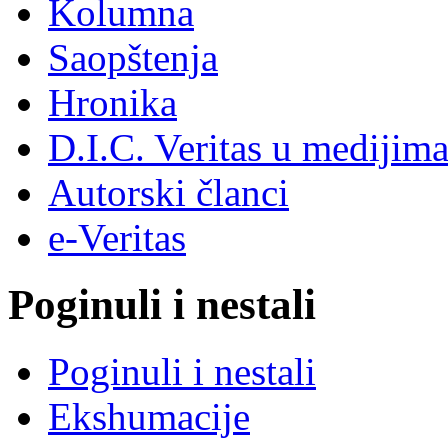
Kolumna
Saopštenja
Hronika
D.I.C. Veritas u medijim
Autorski članci
e-Veritas
Poginuli i nestali
Poginuli i nestali
Ekshumacije