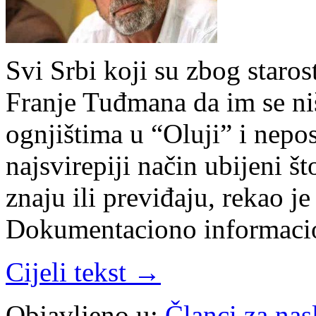
Svi Srbi koji su zbog staros
Franje Tuđmana da im se niš
ognjištima u “Oluji” i nepo
najsvirepiji način ubijeni š
znaju ili previđaju, rekao j
Dokumentaciono informac
Cijeli tekst →
Objavljeno u:
Članci za na