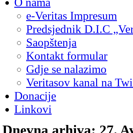
O nama
e-Veritas Impresum
Predsjednik D.I.C „Ver
Saopštenja
Kontakt formular
Gdje se nalazimo
Veritasov kanal na Twi
Donacije
Linkovi
Dnevna arhiva:
27. A