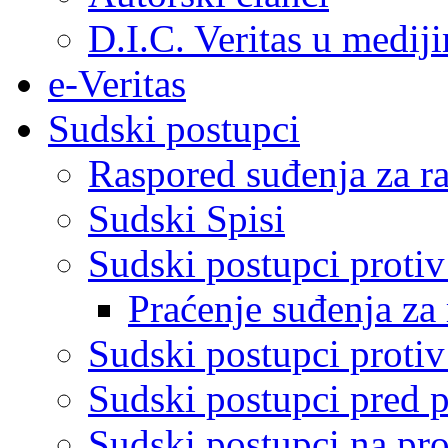
D.I.C. Veritas u medij
e-Veritas
Sudski postupci
Raspored suđenja za ra
Sudski Spisi
Sudski postupci proti
Praćenje suđenja za 
Sudski postupci proti
Sudski postupci pred 
Sudski postupci na pro