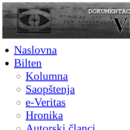
Naslovna
Bilten
Kolumna
Saopštenja
e-Veritas
Hronika
Autorski članci