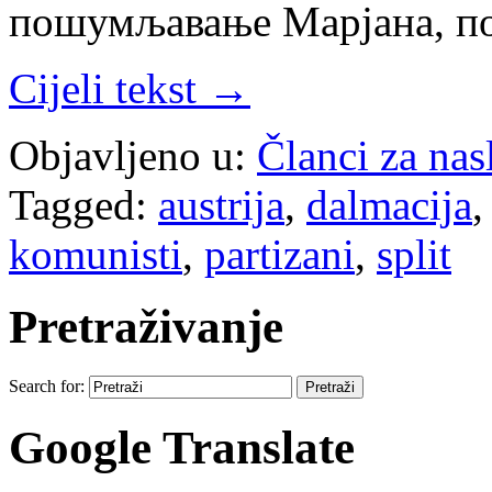
пошумљавање Марјана, по
Cijeli tekst →
Objavljeno u:
Članci za na
Tagged:
austrija
,
dalmacija
komunisti
,
partizani
,
split
Pretraživanje
Search for:
Google Translate