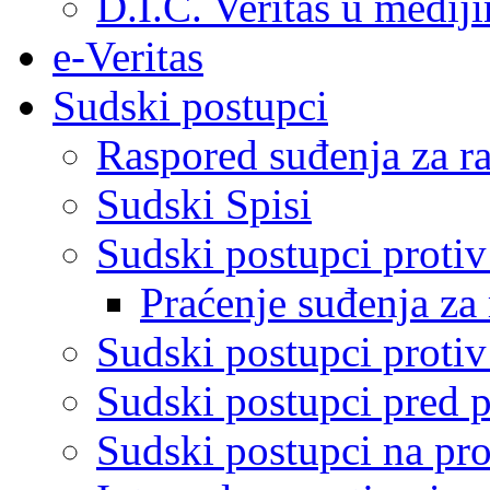
D.I.C. Veritas u medij
e-Veritas
Sudski postupci
Raspored suđenja za ra
Sudski Spisi
Sudski postupci proti
Praćenje suđenja za 
Sudski postupci proti
Sudski postupci pred 
Sudski postupci na pro