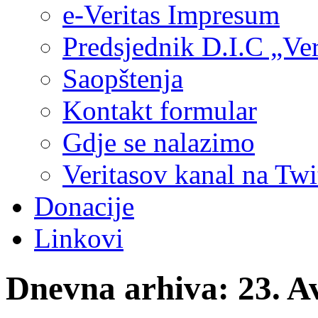
e-Veritas Impresum
Predsjednik D.I.C „Ver
Saopštenja
Kontakt formular
Gdje se nalazimo
Veritasov kanal na Twi
Donacije
Linkovi
Dnevna arhiva:
23. A