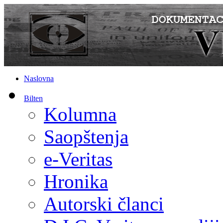
Naslovna
Bilten
Kolumna
Saopštenja
e-Veritas
Hronika
Autorski članci