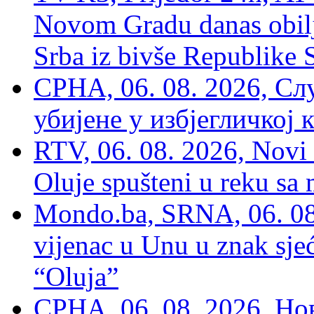
Novom Gradu danas obilj
Srba iz bivše Republike 
СРНА, 06. 08. 2026, Сл
убијене у избјегличкој 
RTV, 06. 08. 2026, Novi 
Oluje spušteni u reku sa
Mondo.ba, SRNA, 06. 08
vijenac u Unu u znak sjeć
“Oluja”
СРНА, 06. 08. 2026, Н