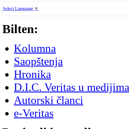
Select Language
▼
Bilten:
Kolumna
Saopštenja
Hronika
D.I.C. Veritas u medijim
Autorski članci
e-Veritas