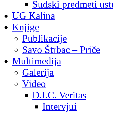
Sudski predmeti ustu
UG Kalina
Knjige
Publikacije
Savo Štrbac – Priče
Multimedija
Galerija
Video
D.I.C. Veritas
Intervjui