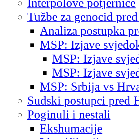
Interpolove potjernice
Tužbe za genocid pre
Analiza postupka p
MSP: Izjave svjedo
MSP: Izjave svje
MSP: Izjave svje
MSP: Srbija vs Hrva
Sudski postupci pred 
Poginuli i nestali
Ekshumacije