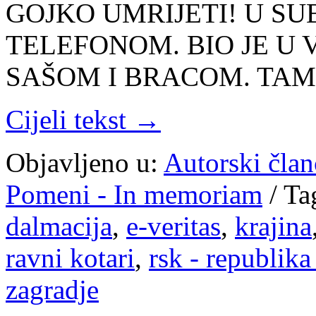
GOJKO UMRIJETI! U SU
TELEFONOM. BIO JE U
SAŠOM I BRACOM. TAM
Cijeli tekst →
Objavljeno u:
Autorski član
Pomeni - In memoriam
/
Ta
dalmacija
,
e-veritas
,
krajina
ravni kotari
,
rsk - republika
zagradje