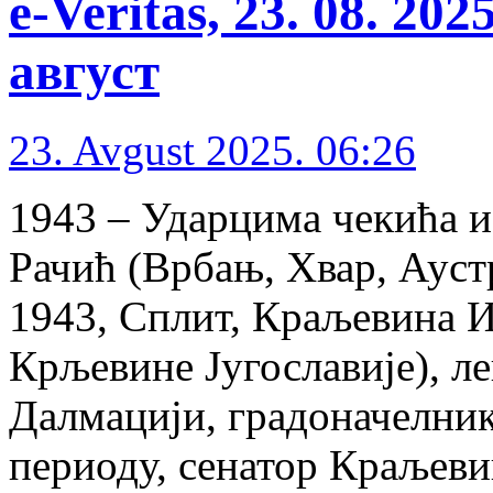
e-Veritas, 23. 08. 20
август
23. Avgust 2025. 06:26
1943 – Ударцима чекића и
Рачић (Врбањ, Хвар, Аустр
1943, Сплит, Краљевина И
Крљевине Југославије), ле
Далмацији, грaдоначелни
периоду, сенатор Краљевин