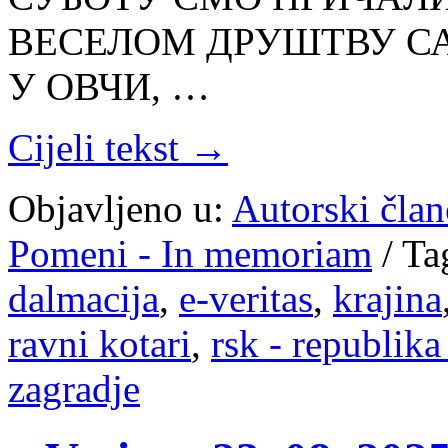
ВЕСЕЛОМ ДРУШТВУ СА
У ОВЧИ, …
Cijeli tekst →
Objavljeno u:
Autorski član
Pomeni - In memoriam
/
Ta
dalmacija
,
e-veritas
,
krajina
ravni kotari
,
rsk - republika
zagradje