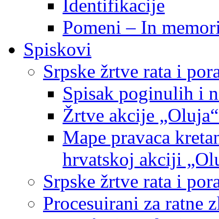
Identifikacije
Pomeni – In memor
Spiskovi
Srpske žrtve rata i po
Spisak poginulih i n
Žrtve akcije „Oluja“
Mape pravaca kretan
hrvatskoj akciji „Ol
Srpske žrtve rata i p
Procesuirani za ratne 