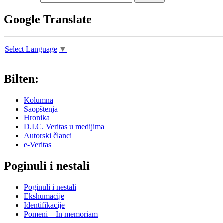
Google Translate
Select Language
▼
Bilten:
Kolumna
Saopštenja
Hronika
D.I.C. Veritas u medijima
Autorski članci
e-Veritas
Poginuli i nestali
Poginuli i nestali
Ekshumacije
Identifikacije
Pomeni – In memoriam