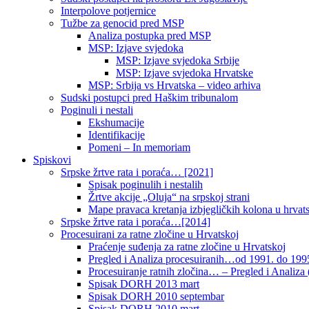
Interpolove potjernice
Tužbe za genocid pred MSP
Analiza postupka pred MSP
MSP: Izjave svjedoka
MSP: Izjave svjedoka Srbije
MSP: Izjave svjedoka Hrvatske
MSP: Srbija vs Hrvatska – video arhiva
Sudski postupci pred Haškim tribunalom
Poginuli i nestali
Ekshumacije
Identifikacije
Pomeni – In memoriam
Spiskovi
Srpske žrtve rata i poraća… [2021]
Spisak poginulih i nestalih
Žrtve akcije „Oluja“ na srpskoj strani
Mape pravaca kretanja izbjegličkih kolona u hrvats
Srpske žrtve rata i poraća…[2014]
Procesuirani za ratne zločine u Hrvatskoj
Praćenje suđenja za ratne zločine u Hrvatskoj
Pregled i Analiza procesuiranih…od 1991. do 1995
Procesuiranje ratnih zločina… – Pregled i Analiza (
Spisak DORH 2013 mart
Spisak DORH 2010 septembar
Spisak DORH 2010 mart