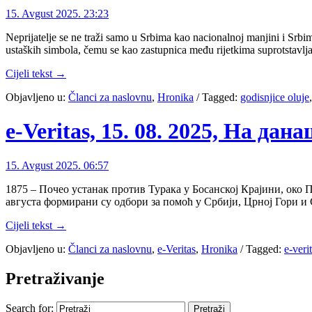
15. Avgust 2025. 23:23
Neprijatelje se ne traži samo u Srbima kao nacionalnoj manjini i Sr
ustaških simbola, čemu se kao zastupnica među rijetkima suprotstavlj
Cijeli tekst →
Objavljeno u:
Članci za naslovnu
,
Hronika
/
Tagged:
godisnjice oluje
e-Veritas, 15. 08. 2025, На дан
15. Avgust 2025. 06:57
1875 – Почео устанак против Турака у Босанској Крајини, око 
августа формирани су одбори за помоћ у Србији, Црној Гори 
Cijeli tekst →
Objavljeno u:
Članci za naslovnu
,
e-Veritas
,
Hronika
/
Tagged:
e-veri
Pretraživanje
Search for: