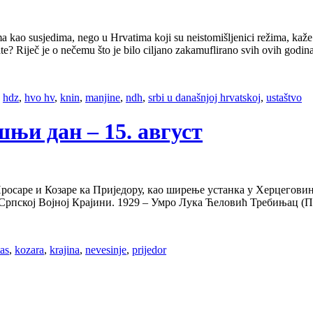
bima kao susjedima, nego u Hrvatima koji su neistomišljenici režima, 
ate? Riječ je o nečemu što je bilo ciljano zakamuflirano svih ovih god
,
hdz
,
hvo hv
,
knin
,
manjine
,
ndh
,
srbi u današnjoj hrvatskoj
,
ustaštvo
ашњи дан – 15. август
Просаре и Козаре ка Приједору, као ширење устанка у Херцегови
и Српској Војној Крајини. 1929 – Умро Лука Ћеловић Требињац 
tas
,
kozara
,
krajina
,
nevesinje
,
prijedor