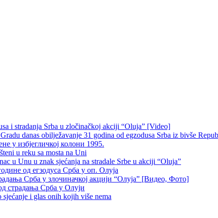
 i stradanja Srba u zločinačkoj akciji “Oluja” [Video]
radu danas obilježavanje 31 godina od egzodusa Srba iz bivše Repub
не у избјегличкој колони 1995.
šteni u reku sa mosta na Uni
 u Unu u znak sjećanja na stradale Srbe u akciji “Oluja”
одине од егзодуса Срба у оп. Олуја
традања Срба у злочиначкој акцији “Олуја” [Видео, Фото]
од страдања Срба у Олуји
sjećanje i glas onih kojih više nema