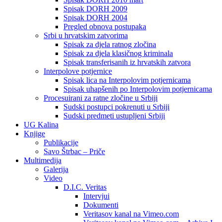
Spisak DORH 2009
Spisak DORH 2004
Pregled obnova postupaka
Srbi u hrvatskim zatvorima
Spisak za djela ratnog zločina
Spisak za djela klasičnog kriminala
Spisak transferisanih iz hrvatskih zatvora
Interpolove potjernice
Spisak lica na Interpolovim potjernicama
Spisak uhapšenih po Interpolovim potjernicama
Procesuirani za ratne zločine u Srbiji
Sudski postupci pokrenuti u Srbiji
Sudski predmeti ustupljeni Srbiji
UG Kalina
Knjige
Publikacije
Savo Štrbac – Priče
Multimedija
Galerija
Video
D.I.C. Veritas
Intervjui
Dokumenti
Veritasov kanal na Vimeo.com