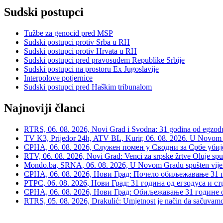
Sudski postupci
Tužbe za genocid pred MSP
Sudski postupci protiv Srba u RH
Sudski postupci protiv Hrvata u RH
Sudski postupci pred pravosuđem Republike Srbije
Sudski postupci na prostoru Ex Jugoslavije
Interpolove potjernice
Sudski postupci pred Haškim tribunalom
Najnoviji članci
RTRS, 06. 08. 2026, Novi Grad i Svodna: 31 godina od egzodusa
TV K3, Prijedor 24h, ATV BL, Kurir, 06. 08. 2026. U Novom G
СРНА, 06. 08. 2026, Служен помен у Сводни за Србе убије
RTV, 06. 08. 2026, Novi Grad: Venci za srpske žrtve Oluje spu
Mondo.ba, SRNA, 06. 08. 2026, U Novom Gradu spušten vijenac
СРНА, 06. 08. 2026, Нови Град: Почело обиљежавање 31 г
РТРС, 06. 08. 2026, Нови Град: 31 година од егзодуса и с
СРНА, 06. 08. 2026, Нови Град: Обиљежавање 31 године 
RTRS, 05. 08. 2026, Drakulić: Umjetnost je način da sačuvamo 