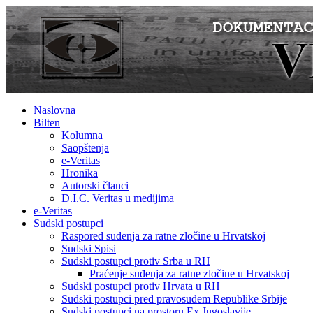
Naslovna
Bilten
Kolumna
Saopštenja
e-Veritas
Hronika
Autorski članci
D.I.C. Veritas u medijima
e-Veritas
Sudski postupci
Raspored suđenja za ratne zločine u Hrvatskoj
Sudski Spisi
Sudski postupci protiv Srba u RH
Praćenje suđenja za ratne zločine u Hrvatskoj
Sudski postupci protiv Hrvata u RH
Sudski postupci pred pravosuđem Republike Srbije
Sudski postupci na prostoru Ex Jugoslavije