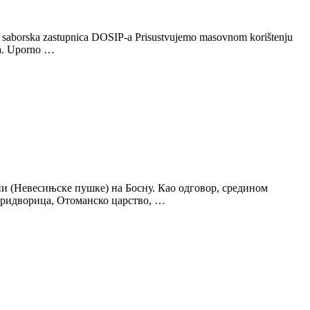
kaže saborska zastupnica DOSIP-a Prisustvujemo masovnom korištenju
ina. Uporno …
ни (Невесињске пушке) на Босну. Као одговор, средином
(Придворица, Отоманско царство, …