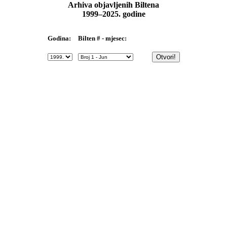
Arhiva objavljenih Biltena
1999–2025. godine
Bilten # - mjesec:
Godina: