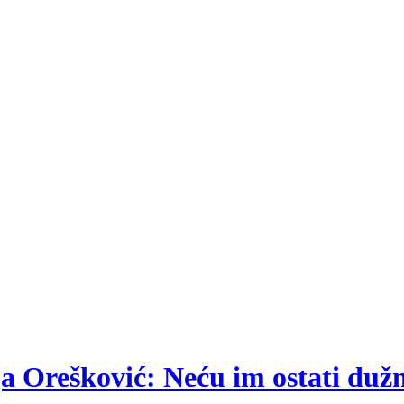
.
ija Orešković: Neću im ostati duž