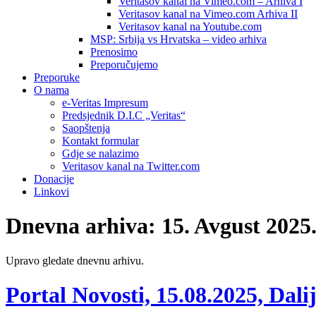
Veritasov kanal na Vimeo.com – Arhiva I
Veritasov kanal na Vimeo.com Arhiva II
Veritasov kanal na Youtube.com
MSP: Srbija vs Hrvatska – video arhiva
Prenosimo
Preporučujemo
Preporuke
O nama
e-Veritas Impresum
Predsjednik D.I.C „Veritas“
Saopštenja
Kontakt formular
Gdje se nalazimo
Veritasov kanal na Twitter.com
Donacije
Linkovi
Dnevna arhiva:
15. Avgust 2025
Upravo gledate dnevnu arhivu.
Portal Novosti, 15.08.2025, Dal