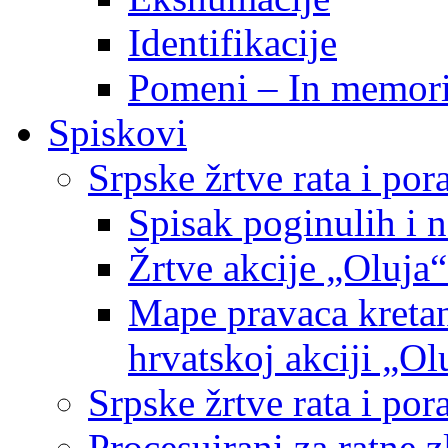
Identifikacije
Pomeni – In memor
Spiskovi
Srpske žrtve rata i po
Spisak poginulih i n
Žrtve akcije „Oluja“
Mape pravaca kretan
hrvatskoj akciji „Ol
Srpske žrtve rata i p
Procesuirani za ratne 