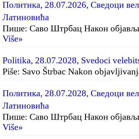
Политика, 28.07.2026, Сведоци вел
Латиновића
Пише: Саво Штрбац На­кон об­ја­вљи­в
Više»
Politika, 28.07.2028, Svedoci velebit
Piše: Savo Štrbac Na­kon ob­ja­vlji­va­nja
Политика, 28.07.2028, Сведоци вел
Латиновића
Пише: Саво Штрбац Након објављ
Više»