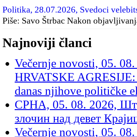
Politika, 28.07.2026, Svedoci velebit
Piše: Savo Štrbac Nakon objavljivan
Najnoviji članci
Večernje novosti, 05. 
HRVATSKE AGRESIJE: Hte
danas njihove političke e
СРНА, 05. 08. 2026, Шт
злочин над девет Крај
Večernje novosti, 05.