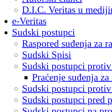
D.I.C. Veritas u medij
e-Veritas
Sudski postupci
Raspored suđenja za ra
Sudski Spisi
Sudski postupci proti
Praćenje suđenja za 
Sudski postupci proti
Sudski postupci pred 
Sudski postupci na pro