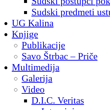
Sudski postupci pokr
Sudski predmeti ustu
UG Kalina
Knjige
Publikacije
Savo Štrbac – Priče
Multimedija
Galerija
Video
D.I.C. Veritas