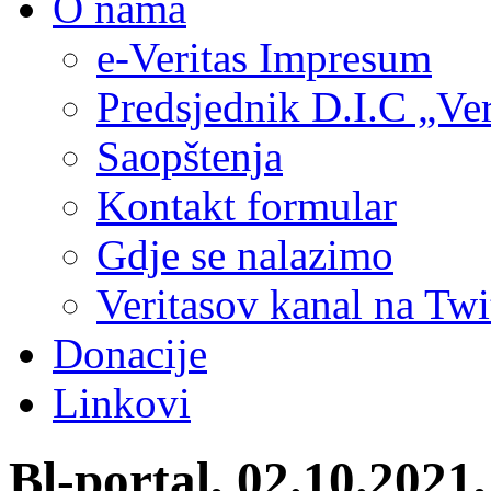
O nama
e-Veritas Impresum
Predsjednik D.I.C „Ver
Saopštenja
Kontakt formular
Gdje se nalazimo
Veritasov kanal na Twi
Donacije
Linkovi
Bl-portal, 02.10.2021,