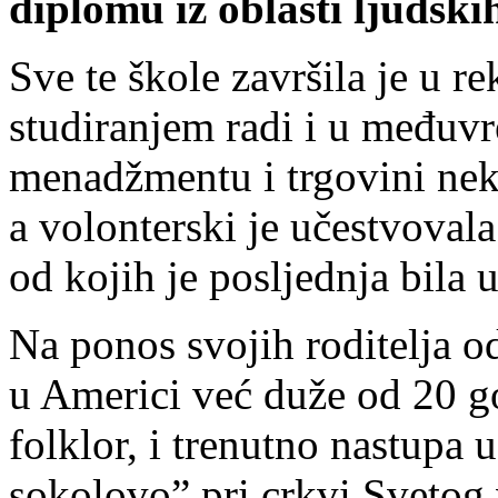
diplomu iz oblasti ljudski
Sve te škole završila je u r
studiranjem radi i u međuv
menadžmentu i trgovini nekr
a volonterski je učestvoval
od kojih je posljednja bila 
Na ponos svojih roditelja od
u Americi već duže od 20 go
folklor, i trenutno nastupa
sokolovo” pri crkvi Svetog 