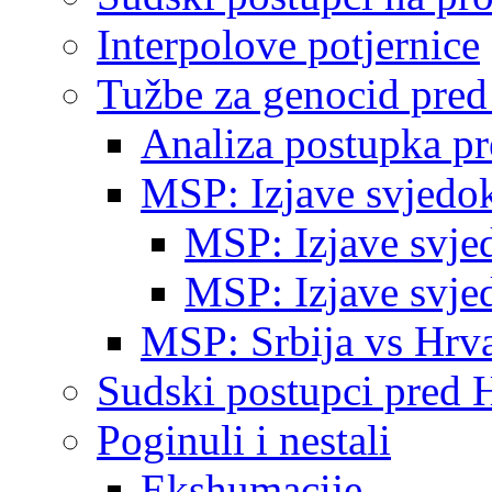
Interpolove potjernice
Tužbe za genocid pre
Analiza postupka p
MSP: Izjave svjedo
MSP: Izjave svje
MSP: Izjave svje
MSP: Srbija vs Hrva
Sudski postupci pred 
Poginuli i nestali
Ekshumacije