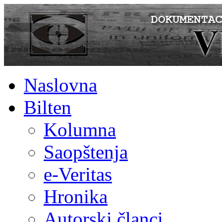
Naslovna
Bilten
Kolumna
Saopštenja
e-Veritas
Hronika
Autorski članci