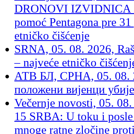
DRONOVI IZVIDNICA ZA
pomoć Pentagona pre 31
etničko čišćenje
SRNA, 05. 08. 2026, Rašk
– najveće etničko čišćen
АТВ БЛ, СРНА, 05. 08. 
положени вијенци убиј
Večernje novosti, 05. 
15 SRBA: U toku i posle 
mnoge ratne zločine proti