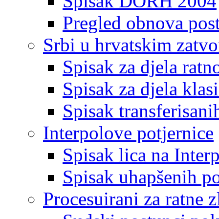
Spisak DORH 2004
Pregled obnova pos
Srbi u hrvatskim zatv
Spisak za djela ratn
Spisak za djela klas
Spisak transferisani
Interpolove potjernice
Spisak lica na Inte
Spisak uhapšenih po
Procesuirani za ratne z