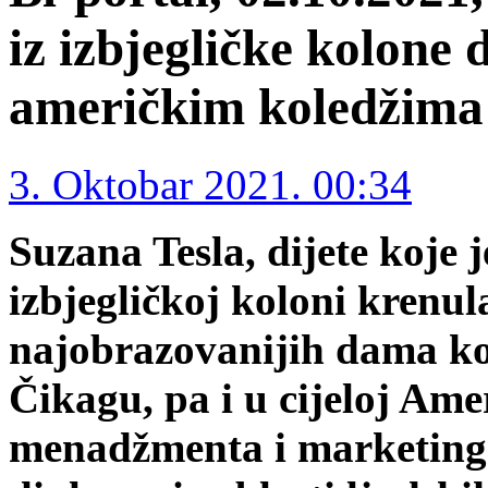
iz izbjegličke kolone 
američkim koledžima
3. Oktobar 2021. 00:34
Suzana Tesla, dijete koje j
izbjegličkoj koloni krenul
najobrazovanijih dama ko
Čikagu, pa i u cijeloj Ame
menadžmenta i marketinga,