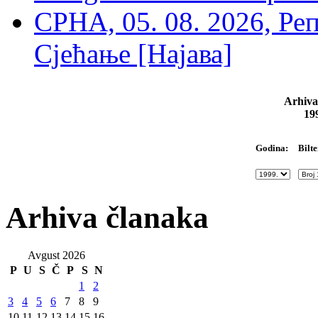
СРНА, 05. 08. 2026, Ре
Сјећање [Најава]
Arhiva
19
Bilte
Godina:
Arhiva članaka
Avgust 2026
P
U
S
Č
P
S
N
1
2
3
4
5
6
7
8
9
10
11
12
13
14
15
16