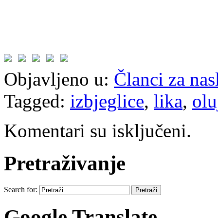
Objavljeno u:
Članci za na
Tagged:
izbjeglice
,
lika
,
olu
Komentari su isključeni.
Pretraživanje
Search for:
Google Translate