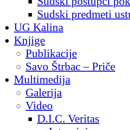
Sudski postupci pokr
Sudski predmeti ustu
UG Kalina
Knjige
Publikacije
Savo Štrbac – Priče
Multimedija
Galerija
Video
D.I.C. Veritas