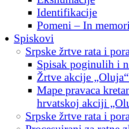
Identifikacije
Pomeni – In memor
Spiskovi
Srpske žrtve rata i po
Spisak poginulih i n
Žrtve akcije „Oluja“
Mape pravaca kretan
hrvatskoj akciji „Ol
Srpske žrtve rata i p
Procesuirani za ratne 