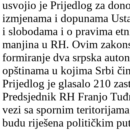
usvojio je Prijedlog za don
izmjenama i dopunama Usta
i slobodama i o pravima etni
manjina u RH. Ovim zakons
formiranje dva srpska auton
opštinama u kojima Srbi či
Prijedlog je glasalo 210 zast
Predsjednik RH Franjo Tuđm
vezi sa spornim teritorijama,
budu riješena političkim put