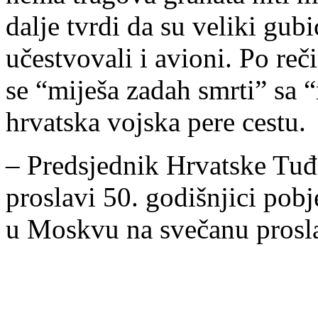
dalje tvrdi da su veliki gu
učestvovali i avioni. Po r
se “miješa zadah smrti” sa 
hrvatska vojska pere cestu.
– Predsjednik Hrvatske Tuđ
proslavi 50. godišnjici pob
u Moskvu na svečanu prosl