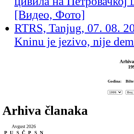
цивила на Петровачкој ц
[Видео, Фото]
RTRS, Tanjug, 07. 08. 2
Kninu je jezivo, nije dem
Arhiva
19
Bilte
Godina:
Arhiva članaka
Avgust 2026
P
U
S
Č
P
S
N