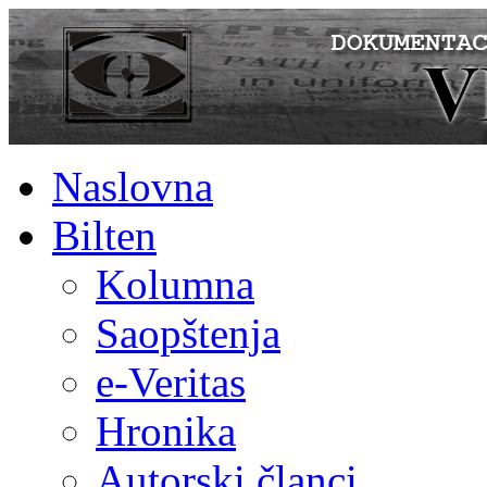
Naslovna
Bilten
Kolumna
Saopštenja
e-Veritas
Hronika
Autorski članci