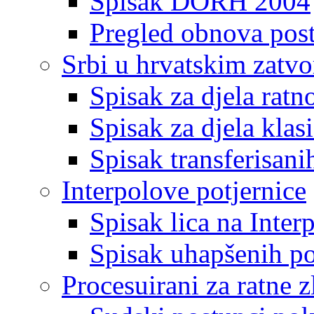
Spisak DORH 2004
Pregled obnova pos
Srbi u hrvatskim zatv
Spisak za djela ratn
Spisak za djela klas
Spisak transferisani
Interpolove potjernice
Spisak lica na Inte
Spisak uhapšenih po
Procesuirani za ratne z