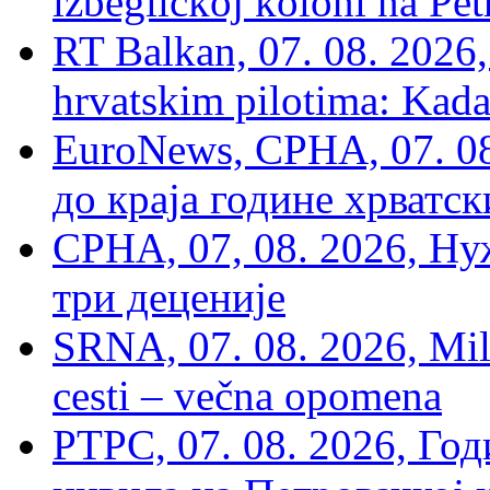
izbegličkoj koloni na Pet
RT Balkan, 07. 08. 2026,
hrvatskim pilotima: Kada
EuroNews, СРНА, 07. 0
до краја године хрватс
СРНА, 07, 08. 2026, Ну
три деценије
SRNA, 07. 08. 2026, Mil
cesti – večna opomena
РТРС, 07. 08. 2026, Г