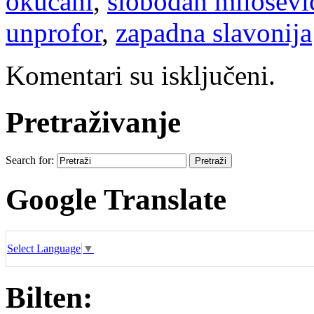
okučani
,
slobodan miloševi
unprofor
,
zapadna slavonija
Komentari su isključeni.
Pretraživanje
Search for:
Google Translate
Select Language
▼
Bilten: