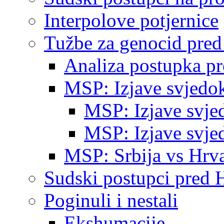
Interpolove potjernice
Tužbe za genocid pre
Analiza postupka p
MSP: Izjave svjedo
MSP: Izjave svje
MSP: Izjave svje
MSP: Srbija vs Hrva
Sudski postupci pred 
Poginuli i nestali
Ekshumacije