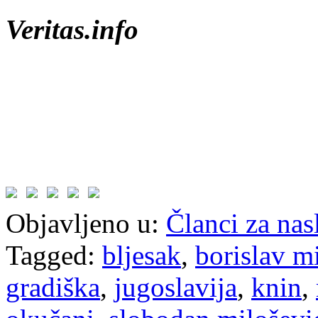
Veritas.info
Objavljeno u:
Članci za na
Tagged:
bljesak
,
borislav m
gradiška
,
jugoslavija
,
knin
,