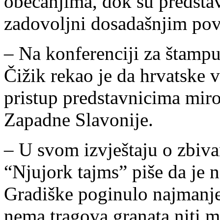
obećanjima, dok su predsta
zadovoljni dosadašnjim pov
– Na konferenciji za štamp
Čižik rekao je da hrvatske v
pristup predstavnicima miro
Zapadne Slavonije.
– U svom izvještaju o zbiva
“Njujork tajms” piše da je 
Gradiške poginulo najmanje s
nema tragova granata niti mi