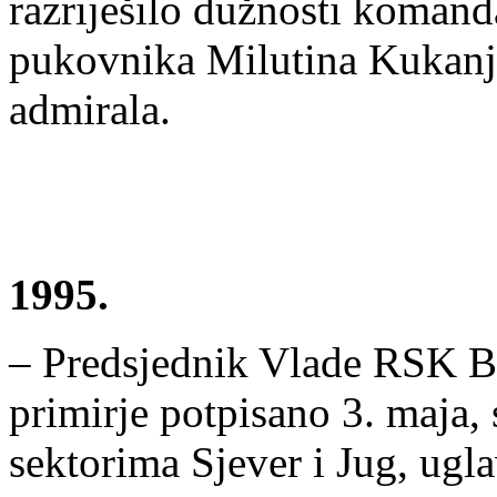
razriješilo dužnosti komand
pukovnika Milutina Kukanja
admirala.
1995.
– Predsjednik Vlade RSK Bor
primirje potpisano 3. maja,
sektorima Sjever i Jug, ugl