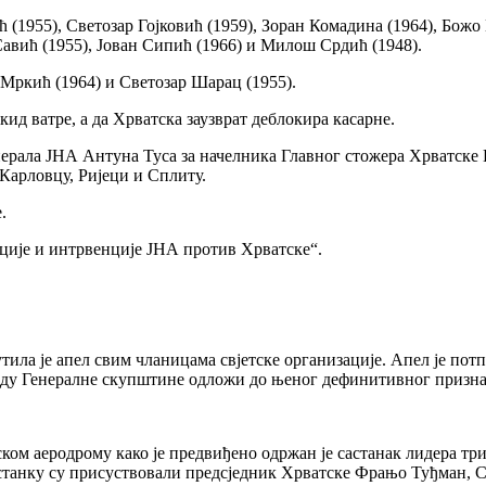
ћ (1955), Светозар Гојковић (1959), Зоран Комадина (1964), Бож
Савић (1955), Јован Сипић (1966) и Милош Срдић (1948).
 Мркић (1964) и Светозар Шарац (1955).
ид ватре, а да Хрватска заузврат деблокира касарне.
ерала ЈНА Антуна Туса за начелника Главног стожера Хрватске 
 Карловцу, Ријеци и Сплиту.
.
ације и интрвенције ЈНА против Хрватске“.
тила је апел свим чланицама свјетске организације. Апел је пот
 раду Генералне скупштине одложи до њеног дефинитивног призн
вском аеродрому како је предвиђено одржан је састанак лидера т
астанку су присуствовали предсједник Хрватске Фрањо Туђман,