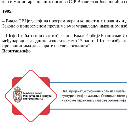
као и министар спољних послова СЈР Владислав Јовановић и с
1995.
– Влада СРЈ је усвојила програм мера и конкретних правних и
Закона о привременом преузимању и управљању имовином избј
– Шеф Штаба за прихват избјеглица Владе Србије Бранислав Ивко
међународне заједнице износило само 15 одсто. Што се избјегли
прогнаницима да се врате на своја огњишта“.
Веритас.инфо