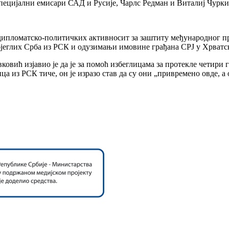
пецијални емисари САД и Русије, Чарлс Редман и Виталиј Чурки
 дипломатско-политичких активносит за заштиту међународног п
еглих Срба из РСК и одузимањи имовине грађана СРЈ у Хрватск
вић изјавио је да је за помоћ избеглицама за протекле четири г
ца из РСК тиче, он је изразо став да су они „привремено овде, а