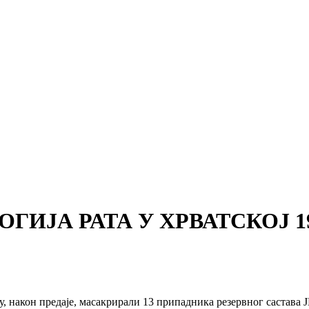
ОЛОГИЈА РАТА У ХРВАТСКОЈ 199
након предаје, масакрирали 13 припадника резервног састава ЈН