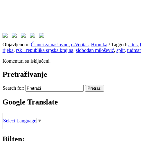
Objavljeno u:
Članci za naslovnu
,
e-Veritas
,
Hronika
/
Tagged:
a.tus
,
rijeka
,
rsk - republika srpska krajina
,
slobodan milošević
,
split
,
tuđma
Komentari su isključeni.
Pretraživanje
Search for:
Google Translate
Select Language
▼
Bilten: