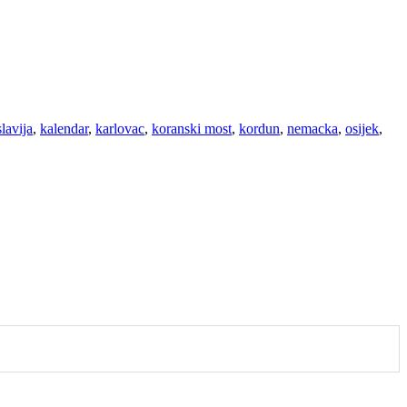
lavija
,
kalendar
,
karlovac
,
koranski most
,
kordun
,
nemacka
,
osijek
,