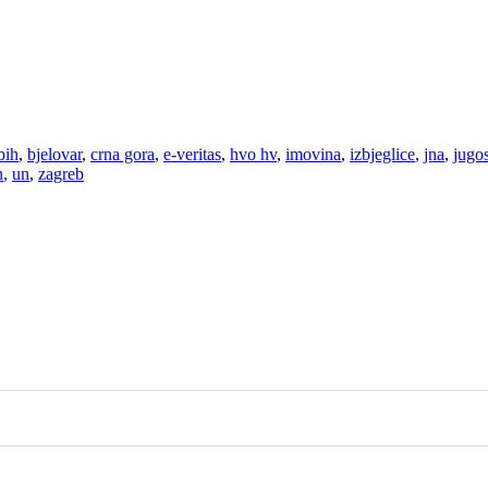
bih
,
bjelovar
,
crna gora
,
e-veritas
,
hvo hv
,
imovina
,
izbjeglice
,
jna
,
jugos
n
,
un
,
zagreb