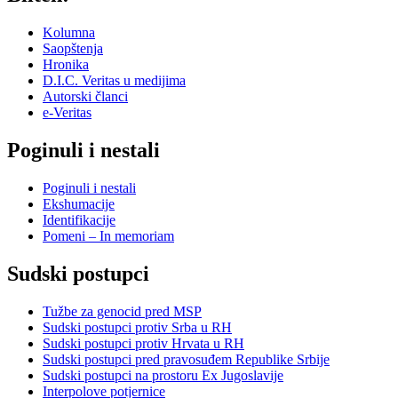
Kolumna
Saopštenja
Hronika
D.I.C. Veritas u medijima
Autorski članci
e-Veritas
Poginuli i nestali
Poginuli i nestali
Ekshumacije
Identifikacije
Pomeni – In memoriam
Sudski postupci
Tužbe za genocid pred MSP
Sudski postupci protiv Srba u RH
Sudski postupci protiv Hrvata u RH
Sudski postupci pred pravosuđem Republike Srbije
Sudski postupci na prostoru Ex Jugoslavije
Interpolove potjernice