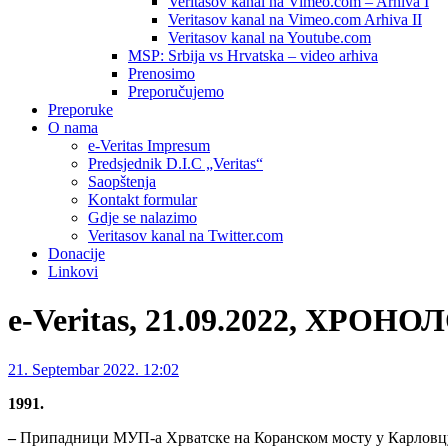
Veritasov kanal na Vimeo.com – Arhiva I
Veritasov kanal na Vimeo.com Arhiva II
Veritasov kanal na Youtube.com
MSP: Srbija vs Hrvatska – video arhiva
Prenosimo
Preporučujemo
Preporuke
O nama
e-Veritas Impresum
Predsjednik D.I.C „Veritas“
Saopštenja
Kontakt formular
Gdje se nalazimo
Veritasov kanal na Twitter.com
Donacije
Linkovi
e-Veritas, 21.09.2022, ХРОН
21. Septembar 2022. 12:02
1991.
–
Припадници МУП-а Хрватске на Коранском мосту у Карловцу, 