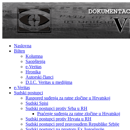
Naslovna
Bilten
Kolumna
Saopštenja
e-Veritas
Hronika
Autorski članci
D.I.C. Veritas u medijima
e-Veritas
Sudski postupci
Raspored suđenja za ratne zločine u Hrvatskoj
Sudski Spisi
Sudski postupci protiv Srba u RH
Praćenje suđenja za ratne zločine u Hrvatskoj
Sudski postupci protiv Hrvata u RH
Sudski postupci pred pravosuđem Republike Srbije
Sudski postupci na prostoru Ex Jugoslavije