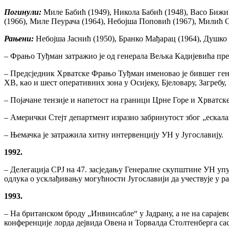
Погинули:
Миле Бабић (1949), Никола Бабић (1948), Васо Бижи
(1966), Миле Пеурача (1964), Небојша Поповић (1967), Милић 
Рањени:
Небојша Јаснић (1950), Бранко Мађарац (1964), Душко
– Фрањо Туђман затражио је од генерала Вељка Кадијевића прек
– Предсједник Хрватске Фрањо Туђман именовао је бившег ген
ХВ, као и шест оперативних зона у Осијеку, Бјеловару, Загребу,
– Појачане тензије и напетост на граници Црне Горе и Хрватске
– Амерички Стејт департмент изразио забринутост због „ескал
– Њемачка је затражила хитну интервенцију УН у Југославију.
1992.
– Делегација СРЈ на 47. засједању Генералне скупштине УН упу
одлука о усклађивању могућности Југославији да учествује у
1993.
– На британском броду „Инвинсабле“ у Јадрану, а не на сараје
конференције лорда дејвида Овена и Торвалда Столтенберга с