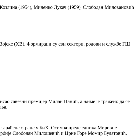
о Козлина (1954), Миленко Лукач (1959), Слободан Миловановић
Војске (ХВ). Формирани су сви сектори, родови и службе ГШ
писао савезни премијер Милан Панић, а њиме је тражено да се
ања.
ри зараћене стране у БиХ. Осим копредсједника Мировне
 Србије Слободан Милошевић и Црне Горе Момир Булатовић,