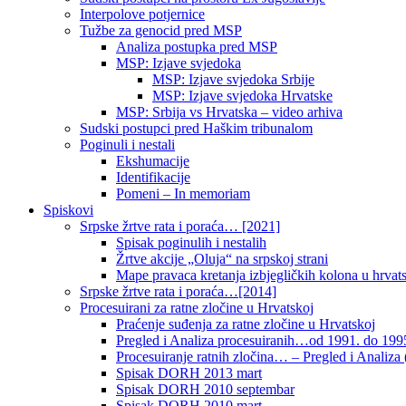
Interpolove potjernice
Tužbe za genocid pred MSP
Analiza postupka pred MSP
MSP: Izjave svjedoka
MSP: Izjave svjedoka Srbije
MSP: Izjave svjedoka Hrvatske
MSP: Srbija vs Hrvatska – video arhiva
Sudski postupci pred Haškim tribunalom
Poginuli i nestali
Ekshumacije
Identifikacije
Pomeni – In memoriam
Spiskovi
Srpske žrtve rata i poraća… [2021]
Spisak poginulih i nestalih
Žrtve akcije „Oluja“ na srpskoj strani
Mape pravaca kretanja izbjegličkih kolona u hrvats
Srpske žrtve rata i poraća…[2014]
Procesuirani za ratne zločine u Hrvatskoj
Praćenje suđenja za ratne zločine u Hrvatskoj
Pregled i Analiza procesuiranih…od 1991. do 1995
Procesuiranje ratnih zločina… – Pregled i Analiza (
Spisak DORH 2013 mart
Spisak DORH 2010 septembar
Spisak DORH 2010 mart