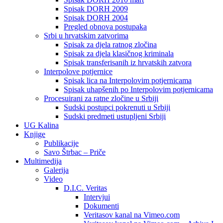
Spisak DORH 2009
Spisak DORH 2004
Pregled obnova postupaka
Srbi u hrvatskim zatvorima
Spisak za djela ratnog zločina
Spisak za djela klasičnog kriminala
Spisak transferisanih iz hrvatskih zatvora
Interpolove potjernice
Spisak lica na Interpolovim potjernicama
Spisak uhapšenih po Interpolovim potjernicama
Procesuirani za ratne zločine u Srbiji
Sudski postupci pokrenuti u Srbiji
Sudski predmeti ustupljeni Srbiji
UG Kalina
Knjige
Publikacije
Savo Štrbac – Priče
Multimedija
Galerija
Video
D.I.C. Veritas
Intervjui
Dokumenti
Veritasov kanal na Vimeo.com