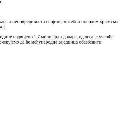
н.
рава о неповредивости својине, посебно поводом хрватског
ој.
одине издвојено 1,7 милијарди долара, од чега је учешће
 очекујемо да ће међународна заједница обезбедити