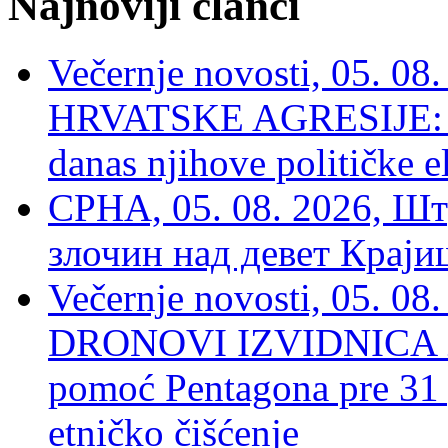
Najnoviji članci
Večernje novosti, 05. 
HRVATSKE AGRESIJE: Hte
danas njihove političke e
СРНА, 05. 08. 2026, Шт
злочин над девет Крај
Večernje novosti, 05.
DRONOVI IZVIDNICA ZA
pomoć Pentagona pre 31
etničko čišćenje