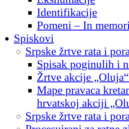
Identifikacije
Pomeni – In memor
Spiskovi
Srpske žrtve rata i po
Spisak poginulih i n
Žrtve akcije „Oluja“
Mape pravaca kretan
hrvatskoj akciji „Ol
Srpske žrtve rata i p
Procesuirani za ratne 