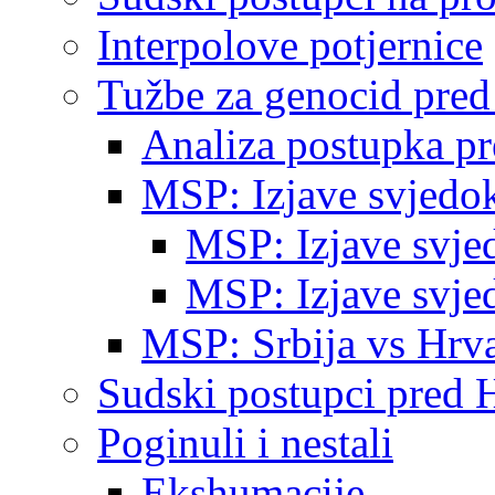
Interpolove potjernice
Tužbe za genocid pre
Analiza postupka p
MSP: Izjave svjedo
MSP: Izjave svje
MSP: Izjave svje
MSP: Srbija vs Hrva
Sudski postupci pred 
Poginuli i nestali
Ekshumacije