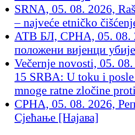
SRNA, 05. 08. 2026, Rašk
– najveće etničko čišćen
АТВ БЛ, СРНА, 05. 08. 
положени вијенци убиј
Večernje novosti, 05. 
15 SRBA: U toku i posle 
mnoge ratne zločine proti
СРНА, 05. 08. 2026, Ре
Сјећање [Најава]