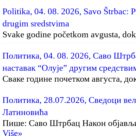
Politika, 04. 08. 2026, Savo Štrbac: 
drugim sredstvima
Svake godine početkom avgusta, dok 
Политика, 04. 08. 2026, Саво Штр
наставак “Олује” другим средстви
Сваке године почетком августа, до
Политика, 28.07.2026, Сведоци вел
Латиновића
Пише: Саво Штрбац На­кон об­ја­вљи­в
Više»