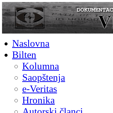
Naslovna
Bilten
Kolumna
Saopštenja
e-Veritas
Hronika
Autorski članci