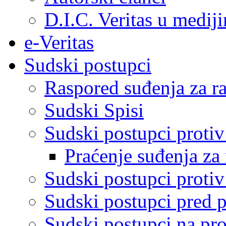
D.I.C. Veritas u medij
e-Veritas
Sudski postupci
Raspored suđenja za ra
Sudski Spisi
Sudski postupci proti
Praćenje suđenja za 
Sudski postupci proti
Sudski postupci pred 
Sudski postupci na pro