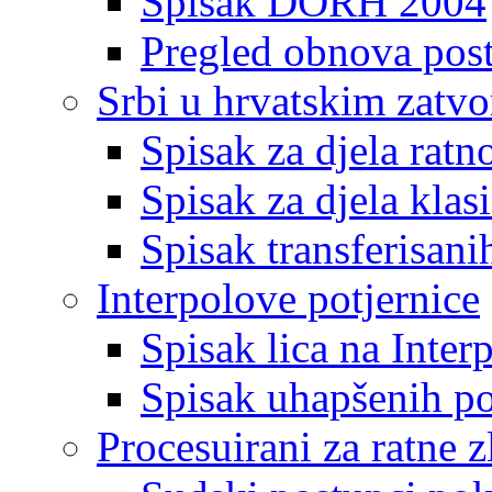
Spisak DORH 2004
Pregled obnova pos
Srbi u hrvatskim zatv
Spisak za djela ratn
Spisak za djela klas
Spisak transferisani
Interpolove potjernice
Spisak lica na Inte
Spisak uhapšenih po
Procesuirani za ratne z