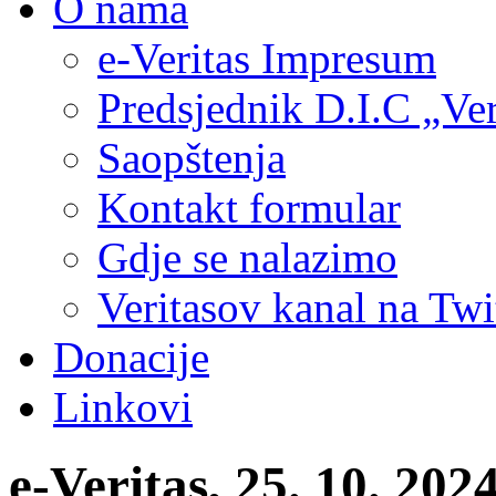
O nama
e-Veritas Impresum
Predsjednik D.I.C „Ver
Saopštenja
Kontakt formular
Gdje se nalazimo
Veritasov kanal na Twi
Donacije
Linkovi
e-Veritas, 25. 10. 202