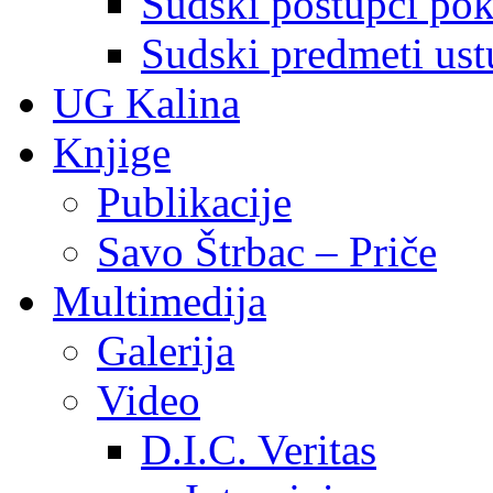
Sudski postupci pokr
Sudski predmeti ustu
UG Kalina
Knjige
Publikacije
Savo Štrbac – Priče
Multimedija
Galerija
Video
D.I.C. Veritas