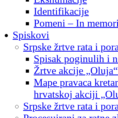
Identifikacije
Pomeni – In memor
Spiskovi
Srpske žrtve rata i po
Spisak poginulih i n
Žrtve akcije „Oluja“
Mape pravaca kretan
hrvatskoj akciji „Ol
Srpske žrtve rata i p
Procesuirani za ratne 