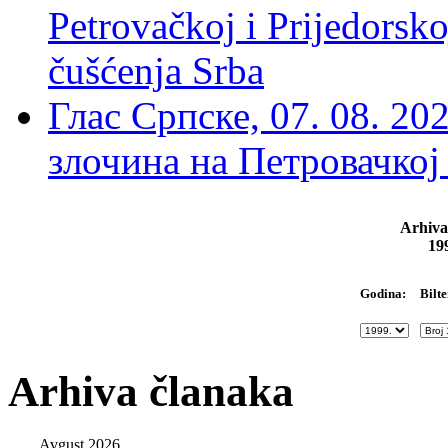
Petrovačkoj i Prijedorsko
čušćenja Srba
Глас Српске, 07. 08. 2
злочина на Петровачкој
Arhiva
19
Bilte
Godina:
Arhiva članaka
Avgust 2026