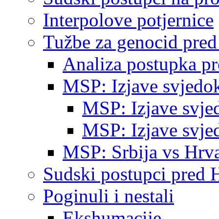
Interpolove potjernice
Tužbe za genocid pre
Analiza postupka p
MSP: Izjave svjedo
MSP: Izjave svje
MSP: Izjave svje
MSP: Srbija vs Hrva
Sudski postupci pred 
Poginuli i nestali
Ekshumacije