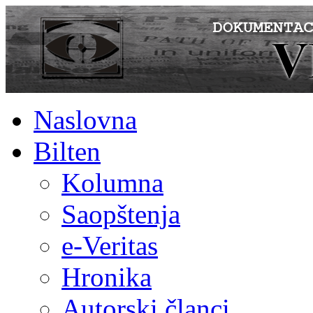
Naslovna
Bilten
Kolumna
Saopštenja
e-Veritas
Hronika
Autorski članci