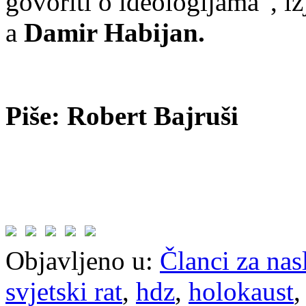
govoriti o ideologijama”, i
a
Damir Habijan.
Piše: Robert Bajruši
Objavljeno u:
Članci za na
svjetski rat
,
hdz
,
holokaust