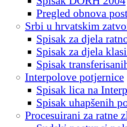
Spisak DORH 2004
Pregled obnova pos
Srbi u hrvatskim zatv
Spisak za djela ratn
Spisak za djela klas
Spisak transferisani
Interpolove potjernice
Spisak lica na Inte
Spisak uhapšenih po
Procesuirani za ratne z