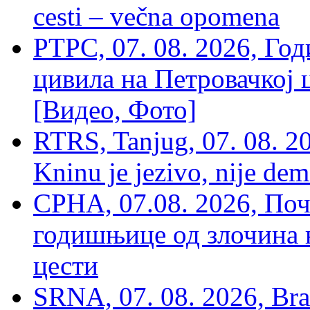
cesti – večna opomena
РТРС, 07. 08. 2026, Г
цивила на Петровачкој ц
[Видео, Фото]
RTRS, Tanjug, 07. 08. 2
Kninu je jezivo, nije dem
СРНА, 07.08. 2026, По
годишњице од злочина 
цести
SRNA, 07. 08. 2026, Brat