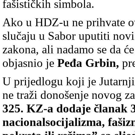
fašističkih simbola.
Ako u HDZ-u ne prihvate ov
slučaju u Sabor uputiti nov
zakona, ali nadamo se da će
objasnio je
Peđa Grbin,
pre
U prijedlogu koji je Jutarnji
ne traži donošenje novog z
325. KZ-a dodaje članak 32
nacionalsocijalizma, fašiz