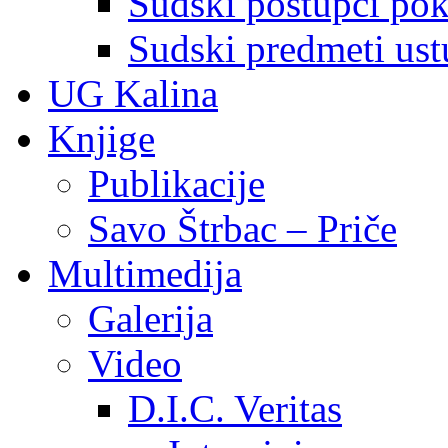
Sudski postupci pokr
Sudski predmeti ustu
UG Kalina
Knjige
Publikacije
Savo Štrbac – Priče
Multimedija
Galerija
Video
D.I.C. Veritas