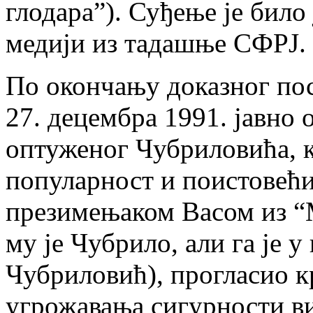
глодара”). Суђење је било
медији из тадашње СФРЈ.
По окончању доказног пос
27. децембра 1991. јавно 
оптуженог Чубриловића, к
популарност и поистовећ
презимењаком Васом из “
му је Чубрило, али га је 
Чубриловић), прогласио к
угрожавања сигурности ви