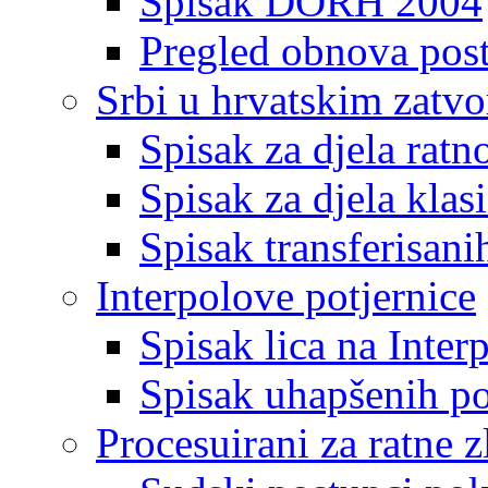
Spisak DORH 2004
Pregled obnova pos
Srbi u hrvatskim zatv
Spisak za djela ratn
Spisak za djela klas
Spisak transferisani
Interpolove potjernice
Spisak lica na Inte
Spisak uhapšenih po
Procesuirani za ratne z