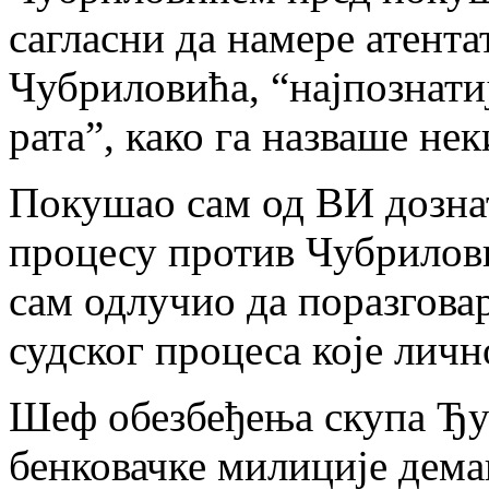
сагласни да намере атента
Чубриловића, “најпознати
рата”, како га назваше не
Покушао сам од ВИ дозна
процесу против Чубрилови
сам одлучио да поразгова
судског процеса које личн
Шеф обезбеђења скупа Ђ
бенковачке милиције дема