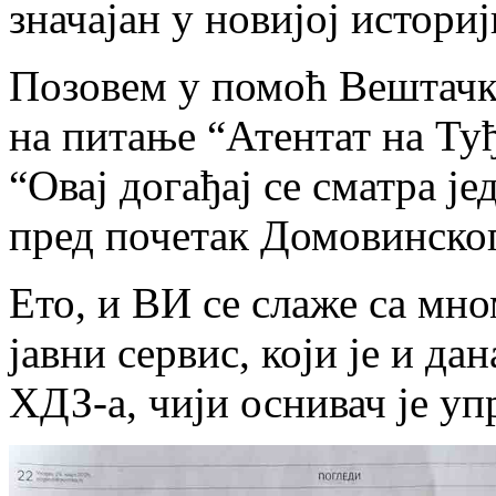
значајан у новијој истори
Позовем у помоћ Вештачку
на питање “Атентат на Ту
“Овај догађај се сматра 
пред почетак Домовинског
Ето, и ВИ се слаже са мно
јавни сервис, који је и да
ХДЗ-а, чији оснивач је у