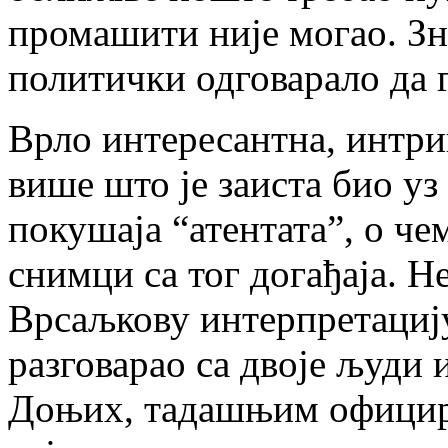
промашити није могао. Зна
политички одговарало да г
Врло интересантна, интриг
више што је заиста био уз
покушаја “атентата”, о че
снимци са тог догађаја. Не
Врсаљкову интерпретацију
разговарао са двоје људи
Доњих, тадашњим официр