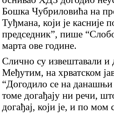
Бошка Чубриловића на пр
Туђмана, који је касније 
председник”, пише “Слобо
марта ове године.
Слично су извештавали и 
Међутим, на хрватском ја
“Догодило се на данашњи 
томе догађају ни речи, шт
догађај, који је, и по м