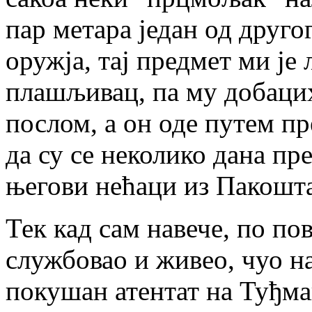
пар метара један од друго
оружја, тај предмет ми је 
плашљивац, па му добацих
послом, а он оде путем п
да су се неколико дана пре
његови нећаци из Пакошт
Тек кад сам навече, по по
службовао и живео, чуо на
покушан атентат на Туђман