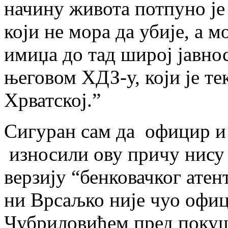
начину живота потпуно је 
који не мора да убије, а 
имиџа до тад широј јавно
његовом ХДЗ-у, који је те
Хрватској.”
Сигуран сам да официр и 
износили ову причу нису 
верзију “бенковачког атен
ни Врсаљко није чуо офиц
Чубриловићем пред покуша