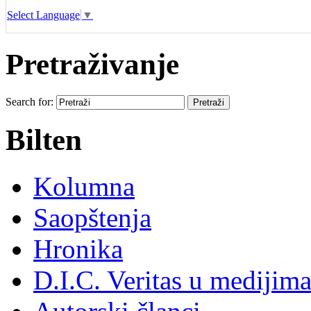
Select Language
▼
Pretraživanje
Search for:
Bilten
Kolumna
Saopštenja
Hronika
D.I.C. Veritas u medijim