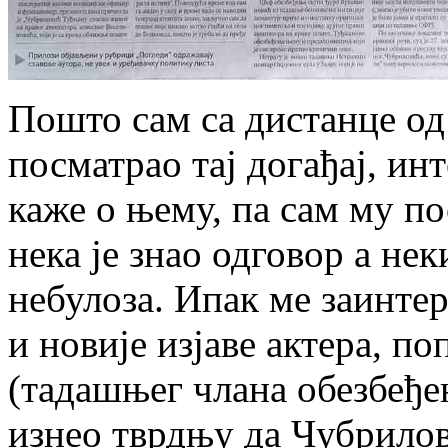
Пошто сам са дистанце од 
посматрао тај догађај, ин
каже о њему, па сам му п
нека је знао одговор а не
небулоза. Ипак ме заинте
и новије изјаве актера, п
(тадашњег члана обезбеђењ
изнео тврдњу да Чубрилов