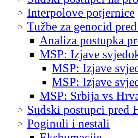
Interpolove potjernice
Tužbe za genocid pre
Analiza postupka p
MSP: Izjave svjedo
MSP: Izjave svje
MSP: Izjave svje
MSP: Srbija vs Hrva
Sudski postupci pred 
Poginuli i nestali
Ekshumacije