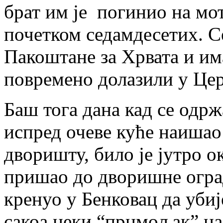
брат им је погинио на мо
почетком седамдесетих. Се
Пакоштане за Хрвата и има
повремено долазили у Цер
Баш тога дана кад се одр
испред очеве куће наишао 
дворишту, било је јутро о
пришао до дворишне оград
кренуо у Бенковац да убиј
сакоа неки “прцмољак” на