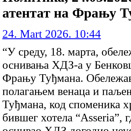
атентат на Фрању Т
24. Mart 2026. 10:44
“У среду, 18. марта, обел
оснивања ХДЗ-а у Бенковц
Фрању Туђмана. Обележав
полагањем венаца и паље
Туђмана, код споменика 
бившег хотела “Asseria”, г
оснивао ХДЗ догодио неу