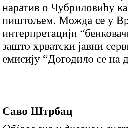
наратив о Чубриловићу ка
пиштољем. Можда се у Вр
интерпретацији “бенковачк
зашто хрватски јавни серви
емисију “Догодило се на 
Саво Штрбац