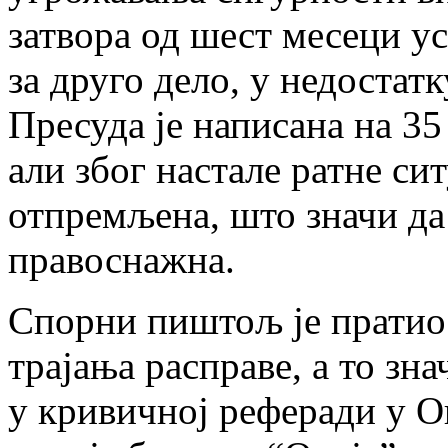
затвора од шест месеци ус
за друго дело, у недостат
Пресуда је написана на 35
али због настале ратне си
отпремљена, што значи да
правоснажна.
Спорни пиштољ је пратио 
трајања расправе, а то зн
у кривичној реферади у О