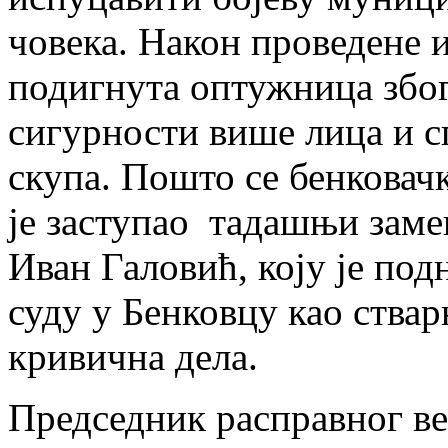
човека. Након проведене 
подигнута оптужница збо
сигурности више лица и с
скупа. Пошто се бенковач
је заступао тадашњи зам
Иван Галовић, коју је по
суду у Бенковцу као ствар
кривична дела.
Председник расправног ве