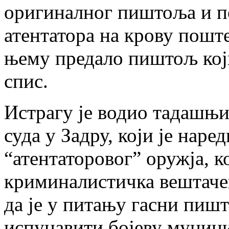
оригиналног пиштоља и п
атентатора на крову пошт
њему предало пиштољ који
спис.
Истрагу је водио тадашњ
суда у Задру, који је нар
“атентаторовог” оружја, ко
криминалистичка вештаче
да је у питању гасни пишт
испуцавити бојеву мунициј