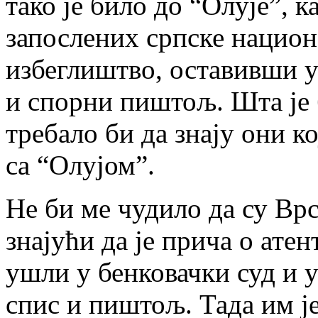
тако је било до “Олује”, к
запослених српске нацио
избеглиштво, оставивши у
и спорни пиштољ. Шта је 
требало би да знају они к
са “Олујом”.
Не би ме чудило да су Вр
знајући да је прича о ате
ушли у бенковачки суд и 
спис и пиштољ. Тада им је