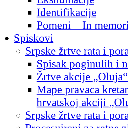
Identifikacije
Pomeni – In memor
Spiskovi
Srpske žrtve rata i po
Spisak poginulih i n
Žrtve akcije „Oluja“
Mape pravaca kretan
hrvatskoj akciji „Ol
Srpske žrtve rata i p
Procesuirani za ratne 