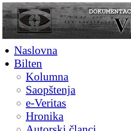
Naslovna
Bilten
Kolumna
Saopštenja
e-Veritas
Hronika
Autorski članci