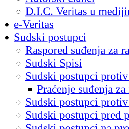
D.I.C. Veritas u medij
e-Veritas
Sudski postupci
Raspored suđenja za ra
Sudski Spisi
Sudski postupci proti
Praćenje suđenja za 
Sudski postupci proti
Sudski postupci pred 
Sudski postupci na pro