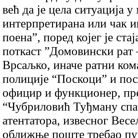
већ да је цела ситуација 
интерпретирана или чак 
поена”, поред којег је ста
поткаст ”Домовински рат 
Врсаљко, иначе ратни ком
полиције “Поскоци” и пос
официр и функционер, пре
“Чубриловић Туђману спа
атентатора, извесног Весел
оближње поште требао пуц