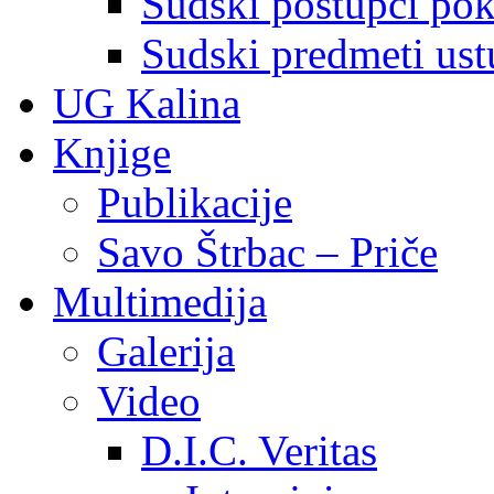
Sudski postupci pokr
Sudski predmeti ustu
UG Kalina
Knjige
Publikacije
Savo Štrbac – Priče
Multimedija
Galerija
Video
D.I.C. Veritas