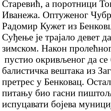
Старевић, а поротници Т
Иванежа. Оптуженог Чубр
Радомир Кужет из Бенков
Суђење је трајало девет д
зимском. Након пролећног 
пустио окривљеног да се 
балистичка вештака из Заг
претрес у Бенковац. Оста
питању био гасни пиштољ и
испуцавати бојева мунициј