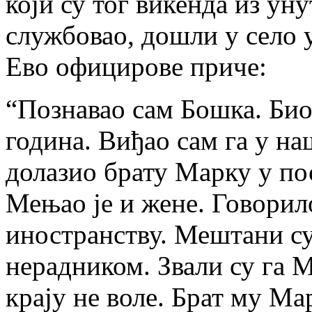
који су тог викенда из ун
службовао, дошли у село 
Ево официрове приче:
“Познавао сам Бошка. Био 
година. Виђао сам га у н
долазио брату Марку у пос
Мењао је и жене. Говорило
иностранству. Мештани су
нерадником. Звали су га 
крају не воле. Брат му Ма