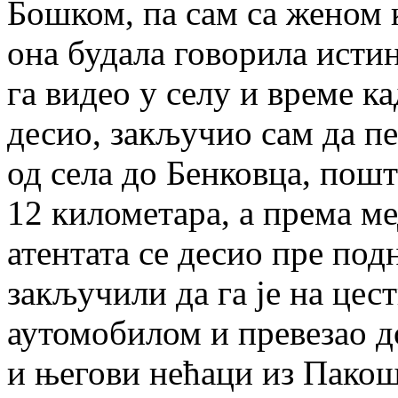
Бошком, па сам са женом к
она будала говорила истин
га видео у селу и време к
десио, закључио сам да п
од села до Бенковца, пошт
12 километара, а према м
атентата се десио пре подн
закључили да га је на цес
аутомобилом и превезао д
и његови нећаци из Пакош