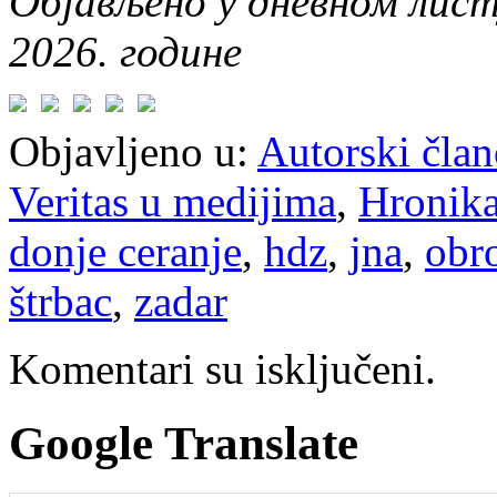
Објављено у дневном лис
2026. године
Objavljeno u:
Autorski član
Veritas u medijima
,
Hronik
donje ceranje
,
hdz
,
jna
,
obr
štrbac
,
zadar
Komentari su isključeni.
Google Translate