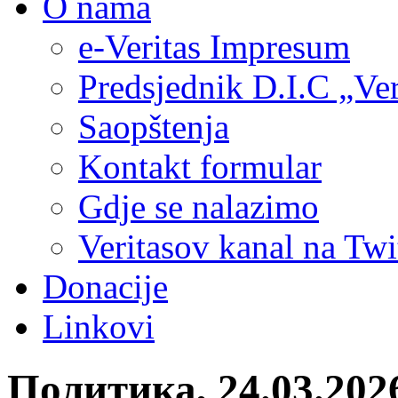
O nama
e-Veritas Impresum
Predsjednik D.I.C „Ver
Saopštenja
Kontakt formular
Gdje se nalazimo
Veritasov kanal na Twi
Donacije
Linkovi
Политика, 24.03.20