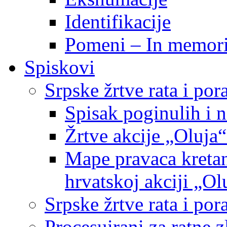
Identifikacije
Pomeni – In memor
Spiskovi
Srpske žrtve rata i po
Spisak poginulih i n
Žrtve akcije „Oluja“
Mape pravaca kretan
hrvatskoj akciji „Ol
Srpske žrtve rata i p
Procesuirani za ratne 