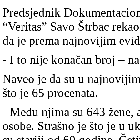
Predsjednik Dokumentacion
“Veritas” Savo Štrbac reka
da je prema najnovijim evid
- I to nije konačan broj – na
Naveo je da su u najnovijim
što je 65 procenata.
- Među njima su 643 žene, 
osobe. Strašno je što je u 
su stariji od 60 godina. Četi