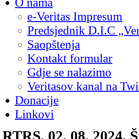
O nama
e-Veritas Impresum
Predsjednik D.I.C „Ver
Saopštenja
Kontakt formular
Gdje se nalazimo
Veritasov kanal na Twi
Donacije
Linkovi
RTRS, 02, 08. 2024, Š