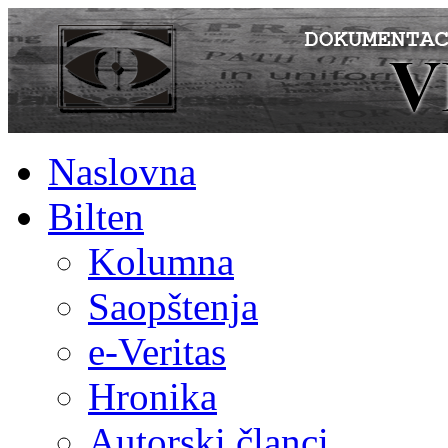
Naslovna
Bilten
Kolumna
Saopštenja
e-Veritas
Hronika
Autorski članci