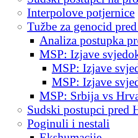
Interpolove potjernice
Tužbe za genocid pre
Analiza postupka p
MSP: Izjave svjedo
MSP: Izjave svje
MSP: Izjave svje
MSP: Srbija vs Hrva
Sudski postupci pred 
Poginuli i nestali
Ekshumacije