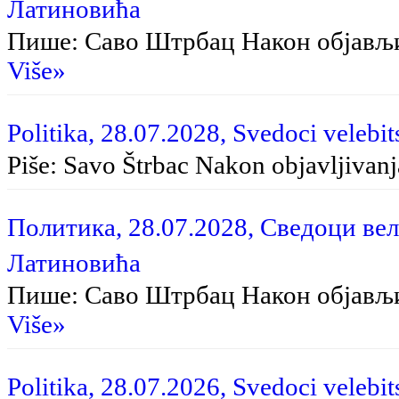
Латиновића
Пише: Саво Штрбац На­кон об­ја­вљи­в
Više»
Politika, 28.07.2028, Svedoci velebit
Piše: Savo Štrbac Na­kon ob­ja­vlji­va­nja
Политика, 28.07.2028, Сведоци вел
Латиновића
Пише: Саво Штрбац Након објављ
Više»
Politika, 28.07.2026, Svedoci velebit