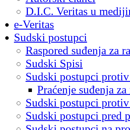
D.I.C. Veritas u medij
e-Veritas
Sudski postupci
Raspored suđenja za ra
Sudski Spisi
Sudski postupci proti
Praćenje suđenja za 
Sudski postupci proti
Sudski postupci pred 
Sudski postupci na pro