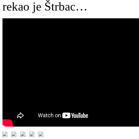
rekao je Štrbac…