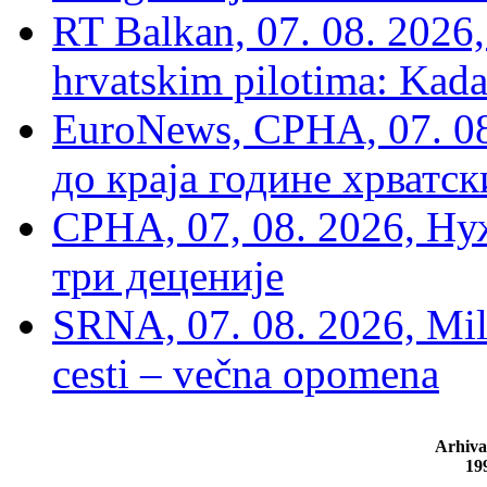
RT Balkan, 07. 08. 2026,
hrvatskim pilotima: Kada
EuroNews, СРНА, 07. 0
до краја године хрватс
СРНА, 07, 08. 2026, Ну
три деценије
SRNA, 07. 08. 2026, Mil
cesti – večna opomena
Arhiva
19