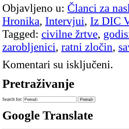
Objavljeno u:
Članci za na
Hronika
,
Intervjui
,
Iz DIC V
Tagged:
civilne žrtve
,
godis
zarobljenici
,
ratni zločin
,
sa
Komentari su isključeni.
Pretraživanje
Search for:
Google Translate