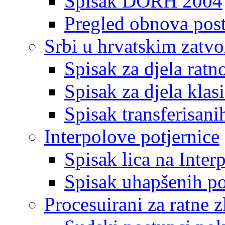
Spisak DORH 2004
Pregled obnova pos
Srbi u hrvatskim zatv
Spisak za djela ratn
Spisak za djela klas
Spisak transferisani
Interpolove potjernice
Spisak lica na Inte
Spisak uhapšenih po
Procesuirani za ratne z