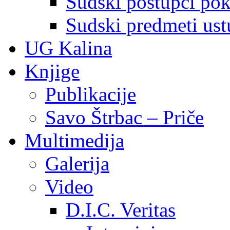
Sudski postupci pokr
Sudski predmeti ustu
UG Kalina
Knjige
Publikacije
Savo Štrbac – Priče
Multimedija
Galerija
Video
D.I.C. Veritas