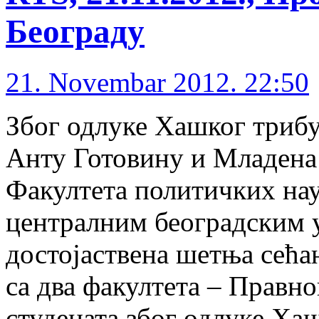
Београду
21. Novembar 2012. 22:50
Због одлуке Хашког трибу
Анту Готовину и Младена
Факултета политичких на
централним београдским 
достојаствена шетња сећањ
са два факултета – Правн
студената због одлуке Ха