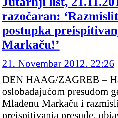
Jutarnji list, 21.11.
razočaran: ‘Razmislit
postupka preispitivan
Markaču!’
21. Novembar 2012. 22:26
DEN HAAG/ZAGREB – Haaško
oslobađajućom presudom ge
Mladenu Markaču i razmisli
preispitivanja presude, obja