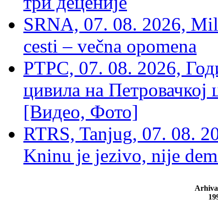
три деценије
SRNA, 07. 08. 2026, Mil
cesti – večna opomena
РТРС, 07. 08. 2026, Г
цивила на Петровачкој ц
[Видео, Фото]
RTRS, Tanjug, 07. 08. 2
Kninu je jezivo, nije dem
Arhiva
19