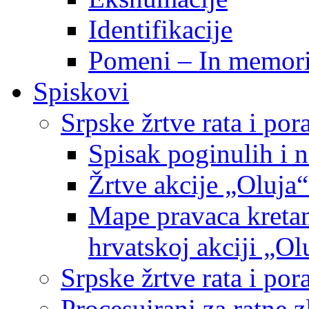
Identifikacije
Pomeni – In memor
Spiskovi
Srpske žrtve rata i po
Spisak poginulih i n
Žrtve akcije „Oluja“
Mape pravaca kretan
hrvatskoj akciji „Ol
Srpske žrtve rata i p
Procesuirani za ratne 