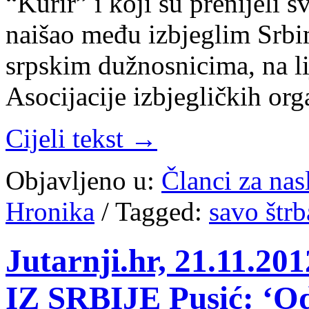
“Kurir” i koji su prenijeli sv
naišao među izbjeglim Srbi
srpskim dužnosnicima, na li
Asocijacije izbjegličkih or
Cijeli tekst →
Objavljeno u:
Članci za na
Hronika
/
Tagged:
savo štrb
Jutarnji.hr, 21.11
IZ SRBIJE Pusić: ‘O