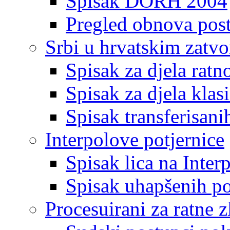
Spisak DORH 2004
Pregled obnova pos
Srbi u hrvatskim zatv
Spisak za djela ratn
Spisak za djela klas
Spisak transferisani
Interpolove potjernice
Spisak lica na Inte
Spisak uhapšenih po
Procesuirani za ratne z