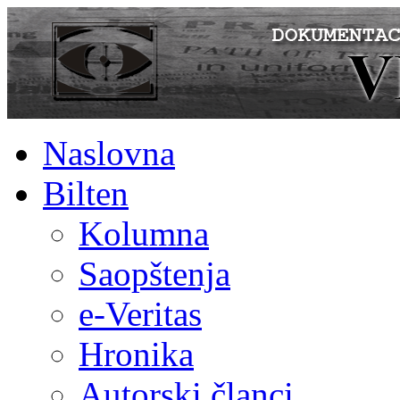
Naslovna
Bilten
Kolumna
Saopštenja
e-Veritas
Hronika
Autorski članci