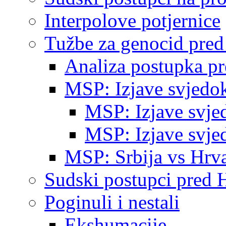
Interpolove potjernice
Tužbe za genocid pre
Analiza postupka p
MSP: Izjave svjedo
MSP: Izjave svje
MSP: Izjave svje
MSP: Srbija vs Hrva
Sudski postupci pred 
Poginuli i nestali
Ekshumacije