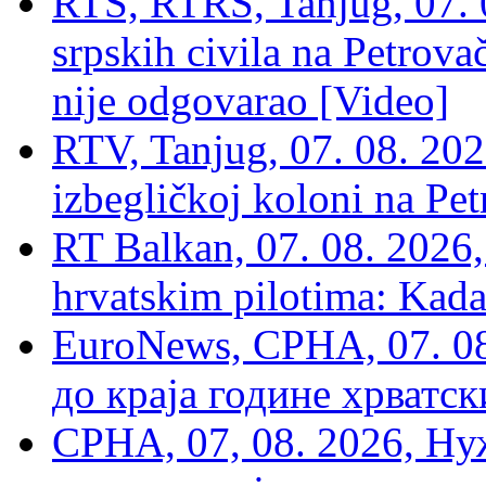
RTS, RTRS, Tanjug, 07. 0
srpskih civila na Petrovač
nije odgovarao [Video]
RTV, Tanjug, 07. 08. 2026
izbegličkoj koloni na Pet
RT Balkan, 07. 08. 2026,
hrvatskim pilotima: Kada
EuroNews, СРНА, 07. 0
до краја године хрватс
СРНА, 07, 08. 2026, Ну