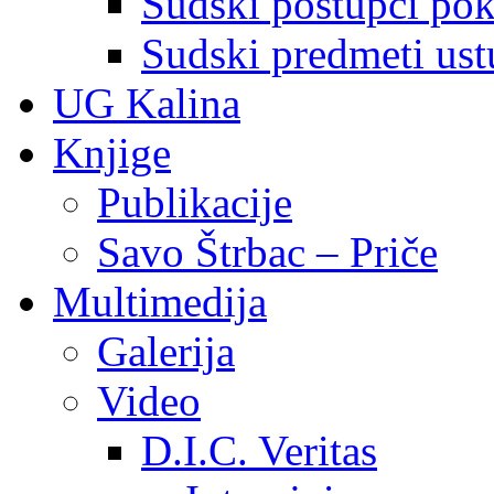
Sudski postupci pokr
Sudski predmeti ustu
UG Kalina
Knjige
Publikacije
Savo Štrbac – Priče
Multimedija
Galerija
Video
D.I.C. Veritas