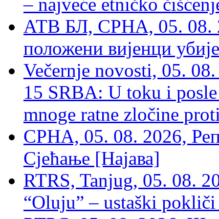
– najveće etničko čišćen
АТВ БЛ, СРНА, 05. 08. 
положени вијенци убиј
Večernje novosti, 05. 
15 SRBA: U toku i posle 
mnoge ratne zločine proti
СРНА, 05. 08. 2026, Ре
Сјећање [Најава]
RTRS, Tanjug, 05. 08. 20
“Oluju” – ustaški poklič