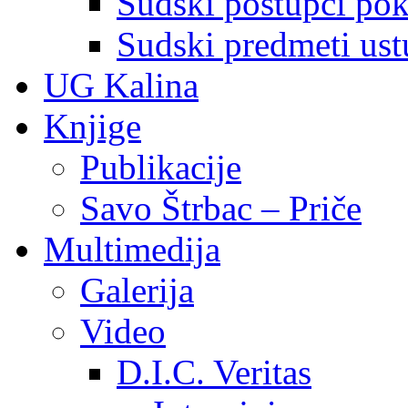
Sudski postupci pokr
Sudski predmeti ustu
UG Kalina
Knjige
Publikacije
Savo Štrbac – Priče
Multimedija
Galerija
Video
D.I.C. Veritas