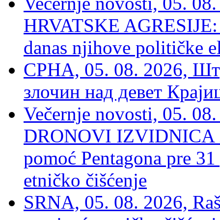
Večernje novosti, 05. 
HRVATSKE AGRESIJE: Hte
danas njihove političke e
СРНА, 05. 08. 2026, Шт
злочин над девет Крај
Večernje novosti, 05.
DRONOVI IZVIDNICA ZA
pomoć Pentagona pre 31
etničko čišćenje
SRNA, 05. 08. 2026, Rašk