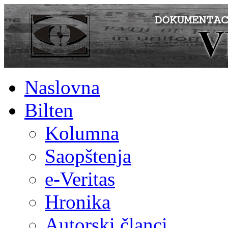
Naslovna
Bilten
Kolumna
Saopštenja
e-Veritas
Hronika
Autorski članci