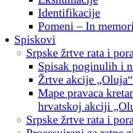
Identifikacije
Pomeni – In memor
Spiskovi
Srpske žrtve rata i po
Spisak poginulih i n
Žrtve akcije „Oluja“
Mape pravaca kretan
hrvatskoj akciji „Ol
Srpske žrtve rata i p
Procesuirani za ratne 