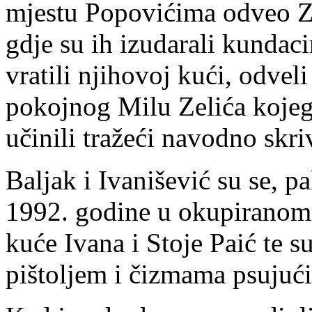
mjestu Popovićima odveo Zv
gdje su ih izudarali kundac
vratili njihovoj kući, odvel
pokojnog Milu Zelića kojeg 
učinili tražeći navodno skri
Baljak i Ivanišević su se, pa
1992. godine u okupiranom s
kuće Ivana i Stoje Paić te s
pištoljem i čizmama psujuć