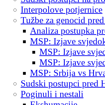
Interpolove potjernice
Tužbe za genocid pre
Analiza postupka p
MSP: Izjave svjedo
MSP: Izjave svje
MSP: Izjave svje
MSP: Srbija vs Hrva
Sudski postupci pred 
Poginuli i nestali
Ekshumacije