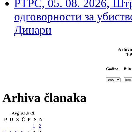
РТРС, 05. 08. 2026, Шт
одговорности за убиств
Динари
Arhiva
19
Bilte
Godina:
Arhiva članaka
Avgust 2026
P
U
S
Č
P
S
N
1
2