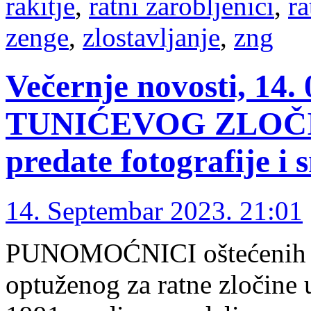
rakitje
,
ratni zarobljenici
,
ra
zenge
,
zlostavljanje
,
zng
Večernje novosti, 1
TUNIĆEVOG ZLOČI
predate fotografije i 
14. Septembar 2023. 21:01
PUNOMOĆNICI oštećenih u 
optuženog za ratne zločine