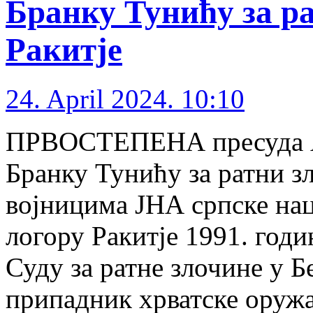
Бранку Тунићу за ра
Ракитје
24. April 2024. 10:10
ПРВОСТЕПЕНА пресуда Ал
Бранку Тунићу за ратни з
војницима ЈНА српске на
логору Ракитје 1991. годи
Суду за ратне злочине у Бе
припадник хрватске оружа