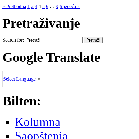
« Prethodna
1
2
3
4
5
6
…
9
Sljedeća »
Pretraživanje
Search for:
Google Translate
Select Language
▼
Bilten:
Kolumna
Saopštenja