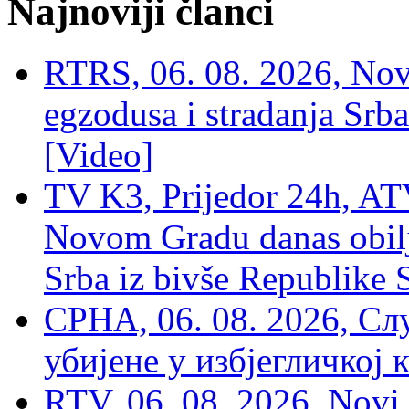
Najnoviji članci
RTRS, 06. 08. 2026, Nov
egzodusa i stradanja Srba
[Video]
TV K3, Prijedor 24h, ATV
Novom Gradu danas obilj
Srba iz bivše Republike 
СРНА, 06. 08. 2026, Сл
убијене у избјегличкој 
RTV, 06. 08. 2026, Novi 