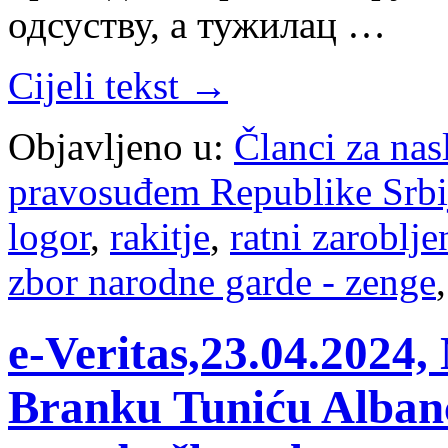
одсуству, а тужилац …
Cijeli tekst →
Objavljeno u:
Članci za na
pravosuđem Republike Srbi
logor
,
rakitje
,
ratni zaroblje
zbor narodne garde - zenge
e-Veritas,23.04.2024,
Branku Tuniću Albanc