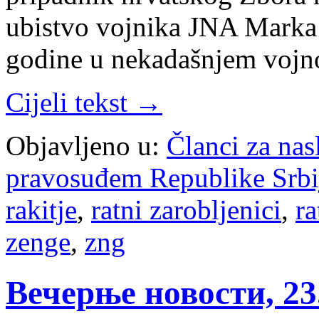
ubistvo vojnika JNA Marka
godine u nekadašnjem vojn
Cijeli tekst →
Objavljeno u:
Članci za na
pravosuđem Republike Srbi
rakitje
,
ratni zarobljenici
,
ra
zenge
,
zng
Вечерње новости, 23.