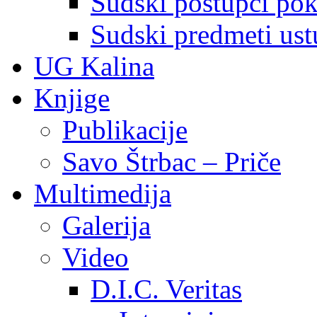
Sudski postupci pokr
Sudski predmeti ustu
UG Kalina
Knjige
Publikacije
Savo Štrbac – Priče
Multimedija
Galerija
Video
D.I.C. Veritas