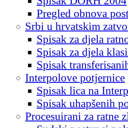
Spisak DORH 2004
Pregled obnova pos
Srbi u hrvatskim zatv
Spisak za djela ratn
Spisak za djela klas
Spisak transferisani
Interpolove potjernice
Spisak lica na Inte
Spisak uhapšenih po
Procesuirani za ratne z