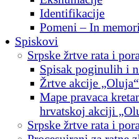
Identifikacije
Pomeni – In memor
Spiskovi
Srpske žrtve rata i po
Spisak poginulih i n
Žrtve akcije „Oluja“
Mape pravaca kretan
hrvatskoj akciji „Ol
Srpske žrtve rata i p
Procesuirani za ratne 