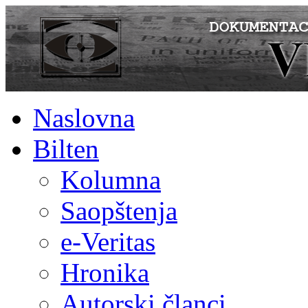
Naslovna
Bilten
Kolumna
Saopštenja
e-Veritas
Hronika
Autorski članci