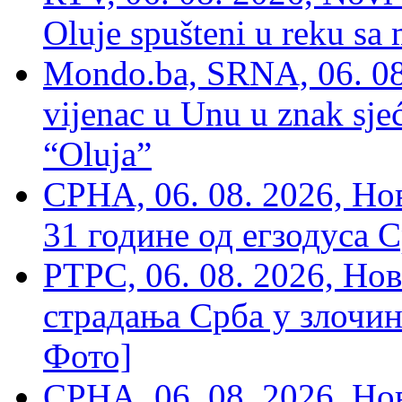
Oluje spušteni u reku sa
Mondo.ba, SRNA, 06. 08
vijenac u Unu u znak sjeć
“Oluja”
СРНА, 06. 08. 2026, Н
31 године од егзодуса С
РТРС, 06. 08. 2026, Нов
страдања Срба у злочин
Фото]
СРНА, 06. 08. 2026, Н