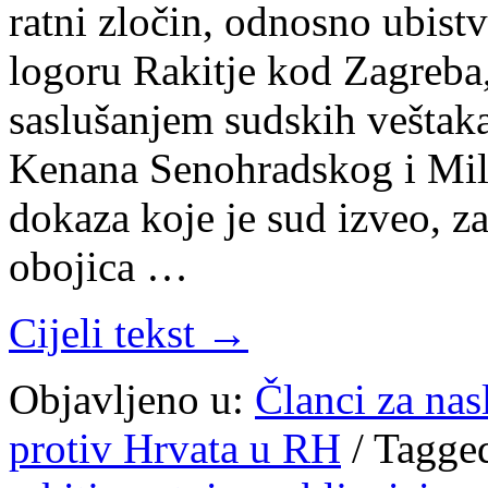
ratni zločin, odnosno ubis
logoru Rakitje kod Zagreba,
saslušanjem sudskih veštaka
Kenana Senohradskog i Mil
dokaza koje je sud izveo, za
obojica …
Cijeli tekst →
Objavljeno u:
Članci za na
protiv Hrvata u RH
/
Tagge