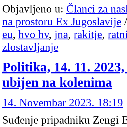
Objavljeno u:
Članci za na
na prostoru Ex Jugoslavije
eu
,
hvo hv
,
jna
,
rakitje
,
ratn
zlostavljanje
Politika, 14. 11. 202
ubijen na kolenima
14. Novembar 2023. 18:19
Suđenje pripadniku Zengi 