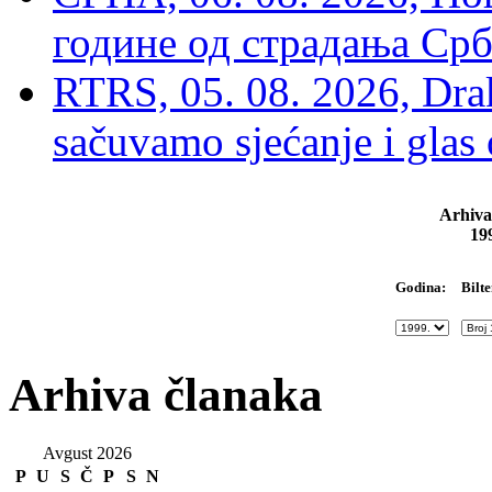
године од страдања Срб
RTRS, 05. 08. 2026, Drak
sačuvamo sjećanje i glas
Arhiva
19
Bilte
Godina:
Arhiva članaka
Avgust 2026
P
U
S
Č
P
S
N