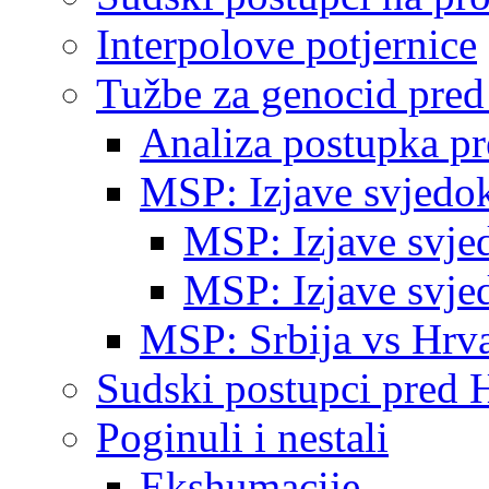
Interpolove potjernice
Tužbe za genocid pre
Analiza postupka p
MSP: Izjave svjedo
MSP: Izjave svje
MSP: Izjave svje
MSP: Srbija vs Hrva
Sudski postupci pred 
Poginuli i nestali
Ekshumacije