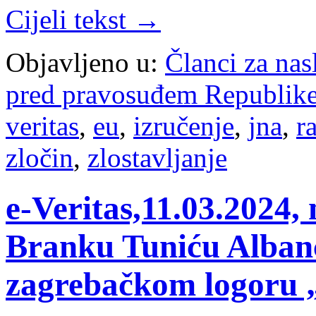
Cijeli tekst →
Objavljeno u:
Članci za na
pred pravosuđem Republike
veritas
,
eu
,
izručenje
,
jna
,
r
zločin
,
zlostavljanje
e-Veritas,11.03.2024,
Branku Tuniću Albanc
zagrebačkom logoru 