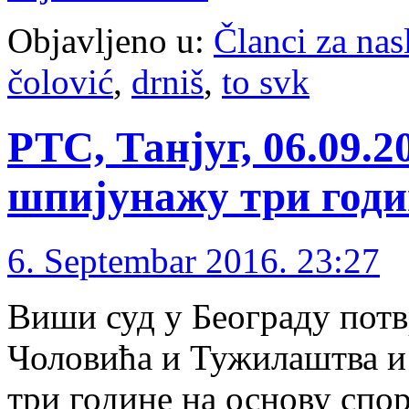
Objavljeno u:
Članci za na
čolović
,
drniš
,
to svk
РТС, Танјуг, 06.09.
шпијунажу три годи
6. Septembar 2016. 23:27
Виши суд у Београду потв
Чоловића и Тужилаштва и 
три године на основу спо