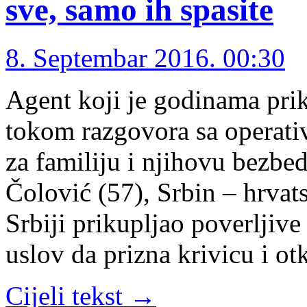
sve, samo ih spasite
8. Septembar 2016. 00:30
Agent koji je godinama pri
tokom razgovora sa operati
za familiju i njihovu bez
Čolović (57), Srbin – hrvats
Srbiji prikupljao poverljiv
uslov da prizna krivicu i o
Cijeli tekst →