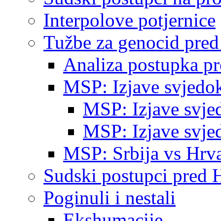
Interpolove potjernice
Tužbe za genocid pre
Analiza postupka p
MSP: Izjave svjedo
MSP: Izjave svje
MSP: Izjave svje
MSP: Srbija vs Hrva
Sudski postupci pred 
Poginuli i nestali
Ekshumacije