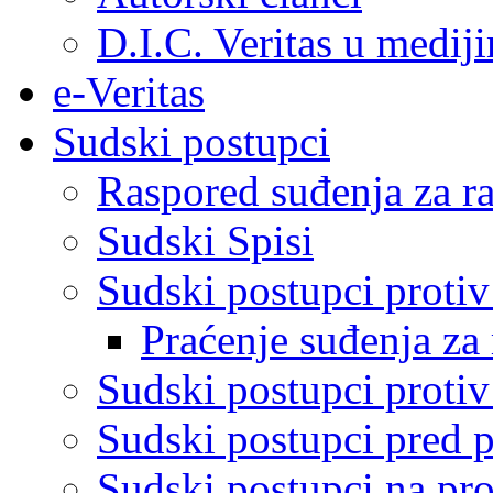
D.I.C. Veritas u medij
e-Veritas
Sudski postupci
Raspored suđenja za ra
Sudski Spisi
Sudski postupci proti
Praćenje suđenja za 
Sudski postupci proti
Sudski postupci pred 
Sudski postupci na pro