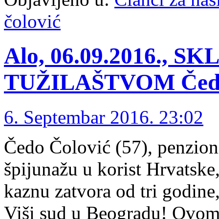
čolović
Alo, 06.09.2016.,
TUŽILAŠTVOM Čedo tr
6. Septembar 2016. 23:02
Čedo Čolović (57), penzioni
špijunažu u korist Hrvatske
kaznu zatvora od tri godine
Viši sud u Beogradu! Ovom