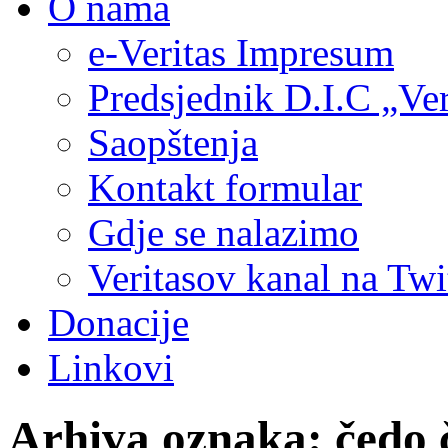
O nama
e-Veritas Impresum
Predsjednik D.I.C „Ver
Saopštenja
Kontakt formular
Gdje se nalazimo
Veritasov kanal na Twi
Donacije
Linkovi
Arhiva oznaka:
čedo 