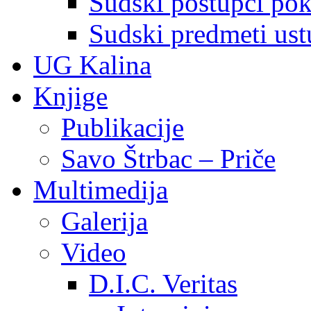
Sudski postupci pokr
Sudski predmeti ustu
UG Kalina
Knjige
Publikacije
Savo Štrbac – Priče
Multimedija
Galerija
Video
D.I.C. Veritas