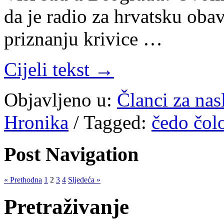
da je radio za hrvatsku oba
priznanju krivice …
Cijeli tekst →
Objavljeno u:
Članci za na
Hronika
/
Tagged:
čedo čol
Post Navigation
« Prethodna
1
2
3
4
Sljedeća »
Pretraživanje