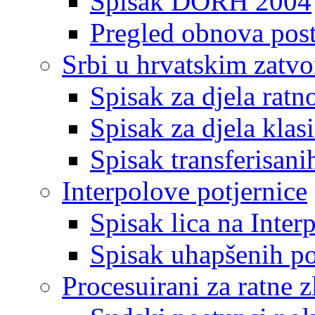
Spisak DORH 2004
Pregled obnova pos
Srbi u hrvatskim zatv
Spisak za djela ratn
Spisak za djela klas
Spisak transferisani
Interpolove potjernice
Spisak lica na Inte
Spisak uhapšenih po
Procesuirani za ratne z