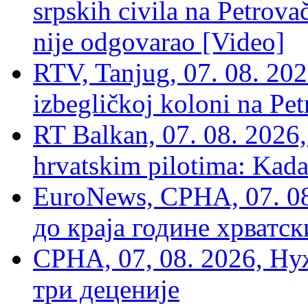
srpskih civila na Petrovač
nije odgovarao [Video]
RTV, Tanjug, 07. 08. 2026
izbegličkoj koloni na Pet
RT Balkan, 07. 08. 2026,
hrvatskim pilotima: Kada
EuroNews, СРНА, 07. 0
до краја године хрватс
СРНА, 07, 08. 2026, Ну
три деценије