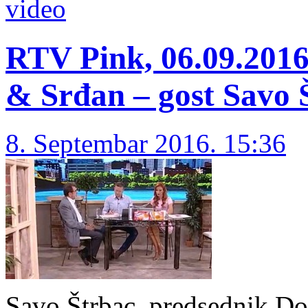
video
RTV Pink, 06.09.2016
& Srđan – gost Savo 
8. Septembar 2016. 15:36
Savo Štrbac, predsednik D