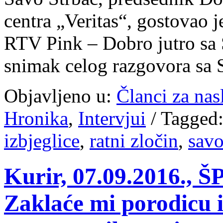
centra „Veritas“, gostovao j
RTV Pink – Dobro jutro sa
snimak celog razgovora 
Objavljeno u:
Članci za na
Hronika
,
Intervjui
/
Tagged
izbjeglice
,
ratni zločin
,
savo
Kurir, 07.09.2016.,
Zaklaće mi porodicu i