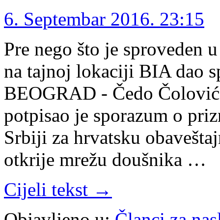
6. Septembar 2016. 23:15
Pre nego što je sproveden u
na tajnoj lokaciji BIA dao s
BEOGRAD - Čedo Čolović (5
potpisao je sporazum o prizn
Srbiji za hrvatsku obaveštajn
otkrije mrežu doušnika …
Cijeli tekst →
Objavljeno u:
Članci za na