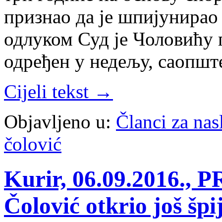
признао да је шпијунирао
одлуком Суд је Чоловићу 
одређен у недељу, саопшт
Cijeli tekst →
Objavljeno u:
Članci za na
čolović
Kurir, 06.09.2016.,
Čolović otkrio još špi