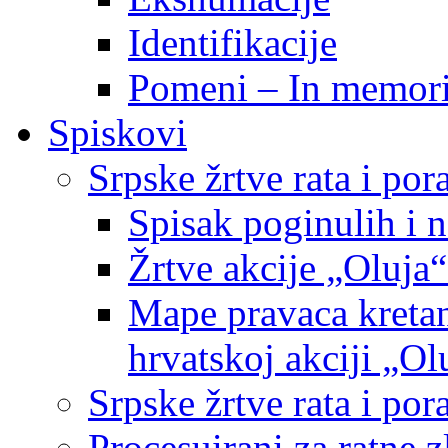
Identifikacije
Pomeni – In memor
Spiskovi
Srpske žrtve rata i po
Spisak poginulih i n
Žrtve akcije „Oluja“
Mape pravaca kretan
hrvatskoj akciji „Ol
Srpske žrtve rata i p
Procesuirani za ratne 