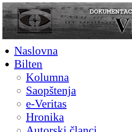
Naslovna
Bilten
Kolumna
Saopštenja
e-Veritas
Hronika
Autorski članci