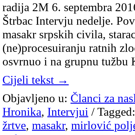
radija 2M 6. septembra 201
Štrbac Intervju nedelje. P
masakr srpskih civila, stara
(ne)procesuiranju ratnih zl
osvrnuo i na grupnu tužbu 
Cijeli tekst →
Objavljeno u:
Članci za na
Hronika
,
Intervjui
/
Tagged
žrtve
,
masakr
,
mirlović polj