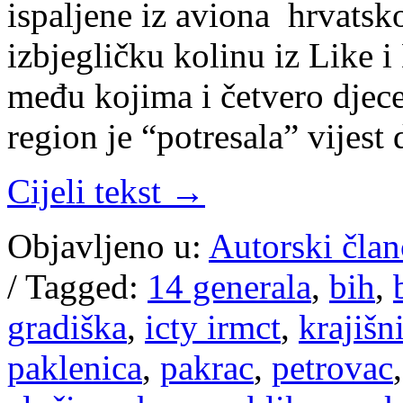
ispaljene iz aviona hrvats
izbjegličku kolinu iz Like i
među kojima i četvero djece
region je “potresala” vijest
Cijeli tekst →
Objavljeno u:
Autorski član
/
Tagged:
14 generala
,
bih
,
gradiška
,
icty irmct
,
krajišn
paklenica
,
pakrac
,
petrovac