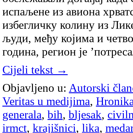
испаљене из авиона хрватс
избегличку колину из Лик
људи, међу којима и четво
година, регион је ’потреса
Cijeli tekst →
Objavljeno u:
Autorski član
Veritas u medijima
,
Hronik
generala
,
bih
,
bljesak
,
civil
irmct
,
krajišnici
,
lika
,
medar