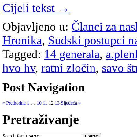
Cijeli tekst →
Objavljeno u:
Članci za na
Hronika
,
Sudski postupci n
Tagged:
14 generala
,
a.plen
hvo hv
,
ratni zločin
,
savo št
Post Navigation
« Prethodna
1
…
10
11
12
13
Sljedeća »
Pretraživanje
Search for: