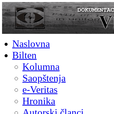
Naslovna
Bilten
Kolumna
Saopštenja
e-Veritas
Hronika
Autorski članci