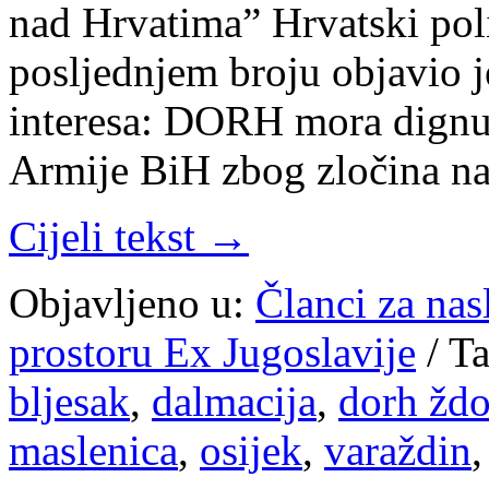
nad Hrvatima” Hrvatski po
posljednjem broju objavio je
interesa: DORH mora dignut
Armije BiH zbog zločina n
Cijeli tekst →
Objavljeno u:
Članci za na
prostoru Ex Jugoslavije
/
Ta
bljesak
,
dalmacija
,
dorh žd
maslenica
,
osijek
,
varaždin