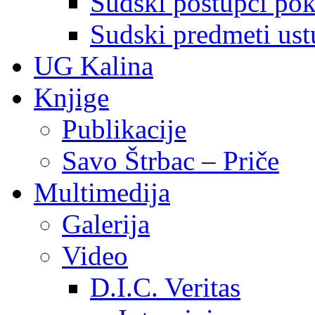
Sudski postupci pokr
Sudski predmeti ustu
UG Kalina
Knjige
Publikacije
Savo Štrbac – Priče
Multimedija
Galerija
Video
D.I.C. Veritas