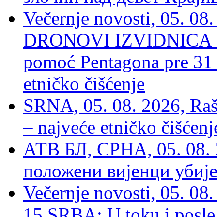
Večernje novosti, 05.
DRONOVI IZVIDNICA ZA
pomoć Pentagona pre 31
etničko čišćenje
SRNA, 05. 08. 2026, Rašk
– najveće etničko čišćen
АТВ БЛ, СРНА, 05. 08. 
положени вијенци убиј
Večernje novosti, 05. 
15 SRBA: U toku i posle 