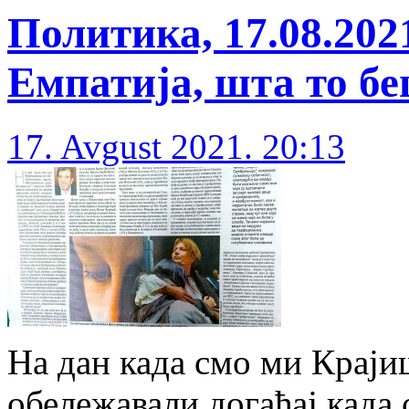
Политика, 17.08.20
Емпатија, шта то б
17. Avgust 2021. 20:13
На дан када смо ми Крај
обележавали догађај када с