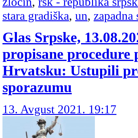
zločin
,
rsk - republika srpsk
stara gradiška
,
un
,
zapadna 
Glas Srpske, 13.08.2
propisane procedure 
Hrvatsku: Ustupili p
sporazumu
13. Avgust 2021. 19:17