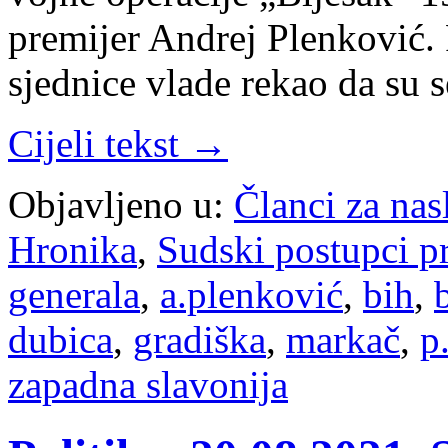
premijer Andrej Plenković. 
sjednice vlade rekao da su s
Cijeli tekst →
Objavljeno u:
Članci za na
Hronika
,
Sudski postupci p
generala
,
a.plenković
,
bih
,
dubica
,
gradiška
,
markač
,
p
zapadna slavonija