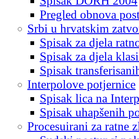
Spisak DORH 2004
Pregled obnova pos
Srbi u hrvatskim zatv
Spisak za djela ratn
Spisak za djela klas
Spisak transferisani
Interpolove potjernice
Spisak lica na Inte
Spisak uhapšenih po
Procesuirani za ratne z