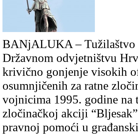
BANjALUKA – Tužilaštvo B
Državnom odvjetništvu Hrva
krivično gonjenje visokih o
osumnjičenih za ratne zloči
vojnicima 1995. godine na t
zločinačkoj akciji “Bljesak
pravnoj pomoći u građansk