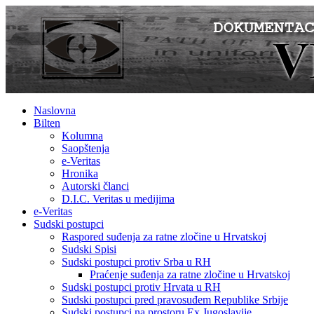
Naslovna
Bilten
Kolumna
Saopštenja
e-Veritas
Hronika
Autorski članci
D.I.C. Veritas u medijima
e-Veritas
Sudski postupci
Raspored suđenja za ratne zločine u Hrvatskoj
Sudski Spisi
Sudski postupci protiv Srba u RH
Praćenje suđenja za ratne zločine u Hrvatskoj
Sudski postupci protiv Hrvata u RH
Sudski postupci pred pravosuđem Republike Srbije
Sudski postupci na prostoru Ex Jugoslavije