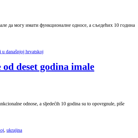
азале да могу имати функционалне односе, а сљедећих 10 година
i u današnjoj hrvatskoj
še od deset godina imale
funkcionalne odnose, a sljedećih 10 godina su to opovrgnule, piše
koj
,
ukrajina