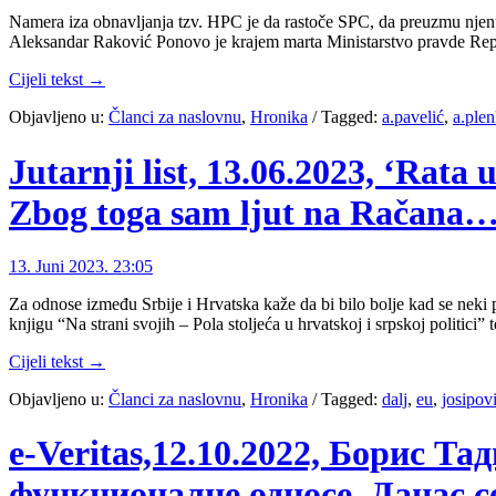
Namera iza obnavljanja tzv. HPC je da rastoče SPC, da preuzmu njenu i
Aleksandar Raković Ponovo je krajem marta Ministarstvo pravde Rep
Cijeli tekst →
Objavljeno u:
Članci za naslovnu
,
Hronika
/
Tagged:
a.pavelić
,
a.ple
Jutarnji list, 13.06.2023, ‘Rata 
Zbog toga sam ljut na Račana…
13. Juni 2023. 23:05
Za odnose između Srbije i Hrvatska kaže da bi bilo bolje kad se neki po
knjigu “Na strani svojih – Pola stoljeća u hrvatskoj i srpskoj politici” 
Cijeli tekst →
Objavljeno u:
Članci za naslovnu
,
Hronika
/
Tagged:
dalj
,
eu
,
josipov
e-Veritas,12.10.2022, Борис Т
функционалне односе. Данас с