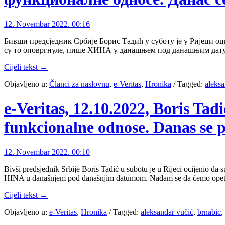
12. Novembar 2022. 00:16
Бивши предсједник Србије Борис Тадић у суботу је у Ријеци оц
су то оповргнуле, пише ХИНА у данашњем под данашњим дату
Cijeli tekst →
Objavljeno u:
Članci za naslovnu
,
e-Veritas
,
Hronika
/
Tagged:
aleksa
e-Veritas, 12.10.2022, Boris Tadi
funkcionalne odnose. Danas se 
12. Novembar 2022. 00:10
Bivši predsjednik Srbije Boris Tadić u subotu je u Rijeci ocijenio da 
HINA u današnjem pod današnjim datumom. Nadam se da ćemo opet i
Cijeli tekst →
Objavljeno u:
e-Veritas
,
Hronika
/
Tagged:
aleksandar vučić
,
brnabic
,