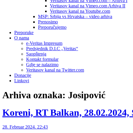
Veritasov kanal na Vimeo.com – Arhiva I
Veritasov kanal na Vimeo.com Arhiva II
Veritasov kanal na Youtube.com
MSP: Srbija vs Hrvatska – video arhiva
Prenosimo
Preporučujemo
Preporuke
O nama
e-Veritas Impresum
Predsjednik D.I.C „Veritas“
Saopštenja
Kontakt formular
Gdje se nalazimo
Veritasov kanal na Twitter.com
Donacije
Linkovi
Arhiva oznaka:
Josipović
Koreni, RT Balkan, 28.02.2024, S
28. Februar 2024. 22:43