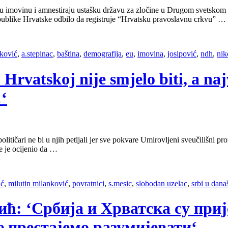
movinu i amnestiraju ustašku državu za zločine u Drugom svetskom ratu,
ublike Hrvatske odbilo da registruje “Hrvatsku pravoslavnu crkvu” …
nković
,
a.stepinac
,
baština
,
demografija
,
eu
,
imovina
,
josipović
,
ndh
,
nik
u Hrvatskoj nije smjelo biti, a na
‘
litičari ne bi u njih petljali jer sve pokvare Umirovljeni sveučilišni pr
te je ocijenio da …
ić
,
milutin milanković
,
povratnici
,
s.mesic
,
slobodan uzelac
,
srbi u dana
адић: ‘Србија и Хрватска су при
е престајемо разумијевати‘