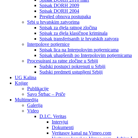
Spisak DORH 2009
Spisak DORH 2004
Pregled obnova postupaka
Srbi u hrvatskim zatvorima
Spisak za djela ratnog zločina
Spisak za djela klasičnog kriminala
Spisak transferisanih iz hrvatskih zatvora
Interpolove potjernice
Spisak lica na Interpolovim potjernicama
Spisak uhapšenih po Interpolovim potjernicama
Procesuirani za ratne zločine u Srbiji
Sudski postupci pokrenuti u Srbiji
Sudski predmeti ustupljeni Srbiji
UG Kalina
Knjige
Publikacije
Savo Štrbac – Priče
Multimedija
Galerija
Video
D.I.C. Veritas
Intervjui
Dokumenti
Veritasov kanal na Vimeo.com