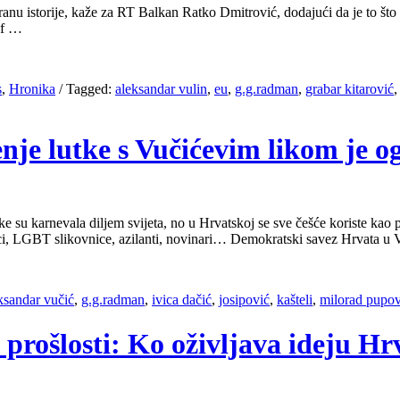
ranu istorije, kaže za RT Balkan Ratko Dmitrović, dodajući da je to što
ef …
s
,
Hronika
/
Tagged:
aleksandar vulin
,
eu
,
g.g.radman
,
grabar kitarović
jenje lutke s Vučićevim likom je 
tike su karnevala diljem svijeta, no u Hrvatskoj se sve češće koriste kao
tavnici, LGBT slikovnice, azilanti, novinari… Demokratski savez Hrv
ksandar vučić
,
g.g.radman
,
ivica dačić
,
josipović
,
kašteli
,
milorad pupo
 prošlosti: Ko oživljava ideju H