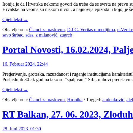
Ironija je da Hrvatska nekome govori da treba da se svrsta na pravu st
Hrvatske na veoma su niskom nivou, a najnovija epizoda u kojoj je š
Cijeli tekst →
Objavljeno u:
Članci za naslovnu
,
D.I.C. Veritas u medijima
,
e-Verita
savo štrbac
,
sdss
,
z milanović
,
zagreb
Portal Novosti, 16.02.2024, Pal
16. Februar 2024. 22:44
Pretjerivanje, groteska, razuzdanost i ruganje institucijama karakteris
Posljednjih 30-ak godina tako su “spaljivani” Srbi, njihovi preds
Cijeli tekst →
Objavljeno u:
Članci za naslovnu
,
Hronika
/
Tagged:
a.plenković
,
ale
RT Balkan, 27. 06. 2023, Zloduh
28. Juni 2023. 01:30