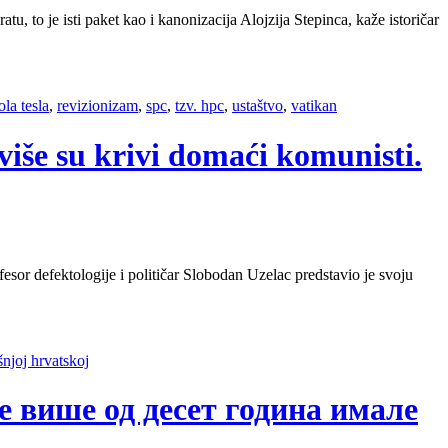
 to je isti paket kao i kanonizacija Alojzija Stepinca, kaže istoričar
ola tesla
,
revizionizam
,
spc
,
tzv. hpc
,
ustaštvo
,
vatikan
jviše su krivi domaći komunisti.
ofesor defektologije i političar Slobodan Uzelac predstavio je svoju
šnjoj hrvatskoj
је више од десет година имале