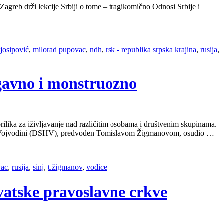
 Zagreb drži lekcije Srbiji o tome – tragikomično Odnosi Srbije i
,
josipović
,
milorad pupovac
,
ndh
,
rsk - republika srpska krajina
,
rusija
,
ogavno i monstruozno
 prilika za iživljavanje nad različitim osobama i društvenim skupinama.
ata u Vojvodini (DSHV), predvođen Tomislavom Žigmanovom, osudio …
vac
,
rusija
,
sinj
,
t.žigmanov
,
vodice
rvatske pravoslavne crkve