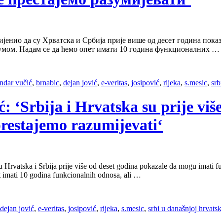
ијенио да су Хрватска и Србија прије више од десет година пок
мом. Надам се да ћемо опет имати 10 година функционалних …
ndar vučić
,
brnabic
,
dejan jović
,
e-veritas
,
josipović
,
rijeka
,
s.mesic
,
srb
ć: ‘Srbija i Hrvatska su prije vi
prestajemo razumijevati‘
su Hrvatska i Srbija prije više od deset godina pokazale da mogu imati 
mati 10 godina funkcionalnih odnosa, ali …
dejan jović
,
e-veritas
,
josipović
,
rijeka
,
s.mesic
,
srbi u današnjoj hrvats