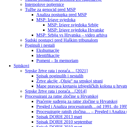
Interpolove potjernice
Tužbe za genocid pred MSP
Analiza postupka pred MSP
MSP: Izjave svjedoka
MSP: Izjave svjedoka Srbije
MSP: Izjave svjedoka Hrvatske
MSP: Srbija vs Hrvatska – video arhiva
Sudski postupci pred Haškim tribunalom
Poginuli i nestali
Ekshumacije
Identifikacije
Pomeni – In memoriam
Spiskovi
Srpske žrtve rata i poraća… [2021]
Spisak poginulih i nestalih
Žrtve akcije „Oluja“ na srpskoj strani
Mape pravaca kretanja izbjegličkih kolona u hrvats
Srpske žrtve rata i poraća…[2014]
Procesuirani za ratne zločine u Hrvatskoj
Praćenje suđenja za ratne zločine u Hrvatskoj
Pregled i Analiza procesuiranih…od 1991. do 1995
Procesuiranje ratnih zločina… – Pregled i Analiza (
Spisak DORH 2013 mart
Spisak DORH 2010 septembar
Spisak DORH 2010 mart