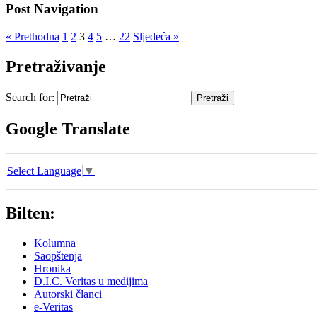
Post Navigation
« Prethodna
1
2
3
4
5
…
22
Sljedeća »
Pretraživanje
Search for:
Google Translate
Select Language
▼
Bilten:
Kolumna
Saopštenja
Hronika
D.I.C. Veritas u medijima
Autorski članci
e-Veritas