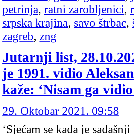
petrinja
,
ratni zarobljenici
,
srpska krajina
,
savo štrbac
,
zagreb
,
zng
Jutarnji list, 28.10.20
je 1991. vidio Aleksa
kaže: ‘Nisam ga vidio
29. Oktobar 2021. 09:58
‘Sjećam se kada je sadašnji