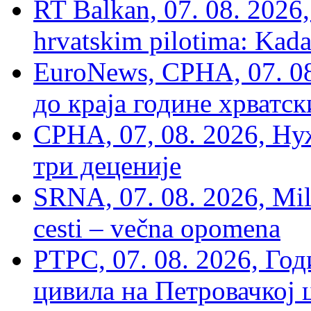
RT Balkan, 07. 08. 2026,
hrvatskim pilotima: Kada
EuroNews, СРНА, 07. 0
до краја године хрватс
СРНА, 07, 08. 2026, Ну
три деценије
SRNA, 07. 08. 2026, Mil
cesti – večna opomena
РТРС, 07. 08. 2026, Г
цивила на Петровачкој ц