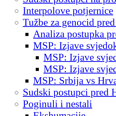
Interpolove potjernice
Tužbe za genocid pre
Analiza postupka p
MSP: Izjave svjedo
MSP: Izjave svje
MSP: Izjave svje
MSP: Srbija vs Hrva
Sudski postupci pred 
Poginuli i nestali
Ekshumacije