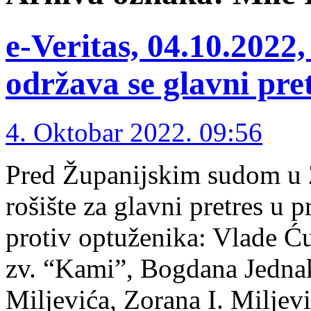
e-Veritas, 04.10.202
održava se glavni pre
4. Oktobar 2022. 09:56
Pred Županijskim sudom u 
rošište za glavni pretres u
protiv optuženika: Vlade 
zv. “Kami”, Bogdana Jednak
Miljevića, Zorana I. Miljev