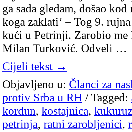
ga sada gledam, došao kod n
koga zaklati‘ – Tog 9. rujn
kući u Petrinji. Zarobio me
Milan Turković. Odveli …
Cijeli tekst →
Objavljeno u:
Članci za na
protiv Srba u RH
/
Tagged:
kordun
,
kostajnica
,
kukuruz
petrinja
,
ratni zarobljenici
,