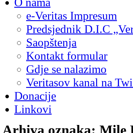
O nama
e-Veritas Impresum
Predsjednik D.I.C „Ver
Saopštenja
Kontakt formular
Gdje se nalazimo
Veritasov kanal na Twi
Donacije
Linkovi
Arhiva oznaka:
Mile 