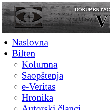
Naslovna
Bilten
Kolumna
Saopštenja
e-Veritas
Hronika
Autorski članci