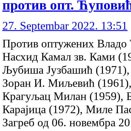
против опт. Ћуповић
27. Septembar 2022. 13:51
Против оптужених Владо 
Насхид Камал зв. Ками (19
Љубиша Јузбашић (1971),
Зоран И. Миљевић (1961)
Крагуљац Милан (1959), Б
Карајица (1972), Миле П
Загреб од 06. новембра 20