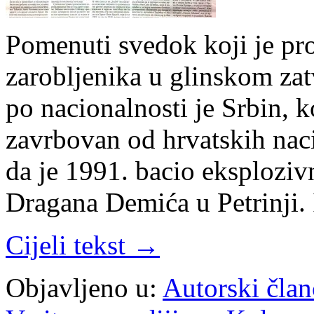
Pomenuti svedok koji je pro
zarobljenika u glinskom zat
po nacionalnosti je Srbin, 
zavrbovan od hrvatskih nac
da je 1991. bacio eksplozi
Dragana Demića u Petrinji.
Cijeli tekst →
Objavljeno u:
Autorski član