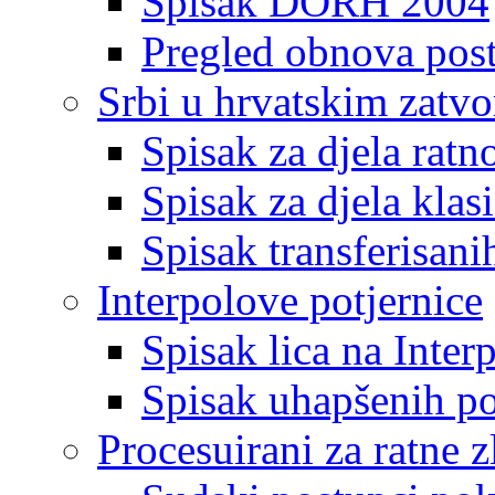
Spisak DORH 2004
Pregled obnova pos
Srbi u hrvatskim zatv
Spisak za djela ratn
Spisak za djela klas
Spisak transferisani
Interpolove potjernice
Spisak lica na Inte
Spisak uhapšenih po
Procesuirani za ratne z