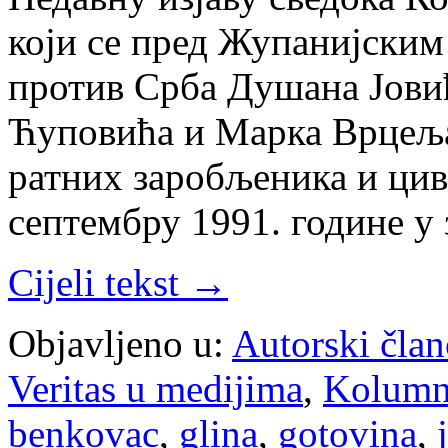
који се пред Жупанијским
против Срба Душана Јови
Ћуповића и Марка Врцеља
ратних заробљеника и циви
септембру 1991. године у
Cijeli tekst →
Objavljeno u:
Autorski član
Veritas u medijima
,
Kolum
benkovac
,
glina
,
gotovina
,