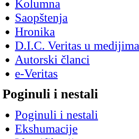
Kolumna
Saopštenja
Hronika
D.I.C. Veritas u medijim
Autorski članci
e-Veritas
Poginuli i nestali
Poginuli i nestali
Ekshumacije