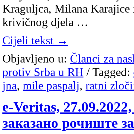
Kraguljca, Milana Karajice 
krivičnog djela …
Cijeli tekst →
Objavljeno u:
Članci za na
protiv Srba u RH
/
Tagged:
jna
,
mile paspalj
,
ratni zloč
e-Veritas, 27.09.202
заказано рочиште за