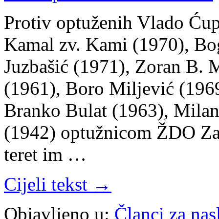
Protiv optuženih Vlado Ćup
Kamal zv. Kami (1970), Bo
Juzbašić (1971), Zoran B. M
(1961), Boro Miljević (196
Branko Bulat (1963), Milan
(1942) optužnicom ŽDO Za
teret im …
Cijeli tekst →
Objavljeno u:
Članci za na