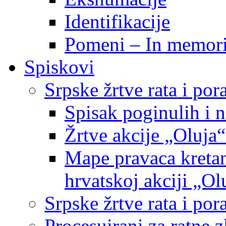
Identifikacije
Pomeni – In memor
Spiskovi
Srpske žrtve rata i po
Spisak poginulih i n
Žrtve akcije „Oluja“
Mape pravaca kretan
hrvatskoj akciji „Ol
Srpske žrtve rata i p
Procesuirani za ratne 