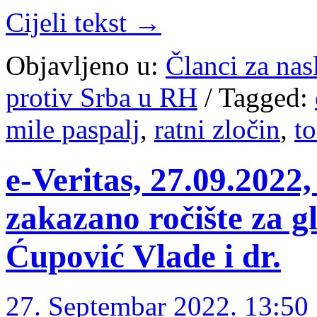
Cijeli tekst →
Objavljeno u:
Članci za na
protiv Srba u RH
/
Tagged:
mile paspalj
,
ratni zločin
,
to
e-Veritas, 27.09.2022
zakazano ročište za g
Ćupović Vlade i dr.
27. Septembar 2022. 13:50