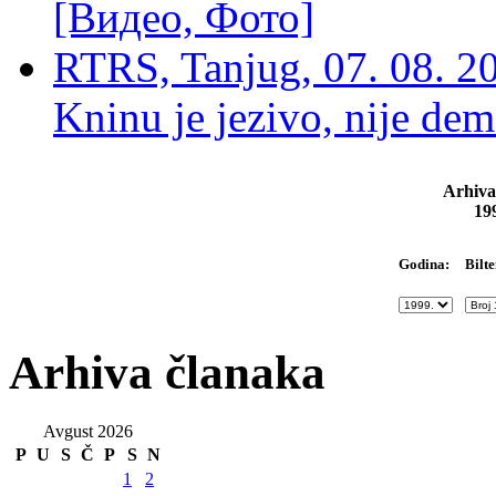
[Видео, Фото]
RTRS, Tanjug, 07. 08. 2
Kninu je jezivo, nije dem
Arhiva
19
Bilte
Godina:
Arhiva članaka
Avgust 2026
P
U
S
Č
P
S
N
1
2