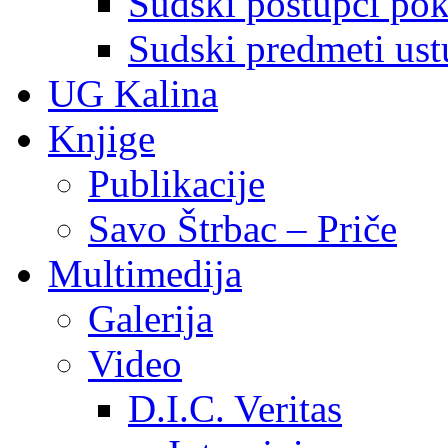
Sudski postupci pokr
Sudski predmeti ustu
UG Kalina
Knjige
Publikacije
Savo Štrbac – Priče
Multimedija
Galerija
Video
D.I.C. Veritas