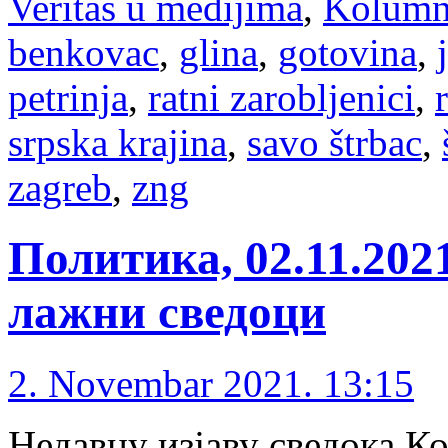
Veritas u medijima
,
Kolum
benkovac
,
glina
,
gotovina
,
petrinja
,
ratni zarobljenici
,
srpska krajina
,
savo štrbac
,
zagreb
,
zng
Политика, 02.11.202
лажни сведоци
2. Novembar 2021. 13:15
Недавну изјаву сведока Ко