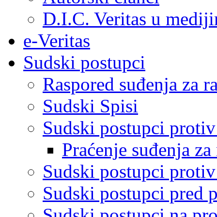
D.I.C. Veritas u medij
e-Veritas
Sudski postupci
Raspored suđenja za ra
Sudski Spisi
Sudski postupci proti
Praćenje suđenja za 
Sudski postupci proti
Sudski postupci pred 
Sudski postupci na pro