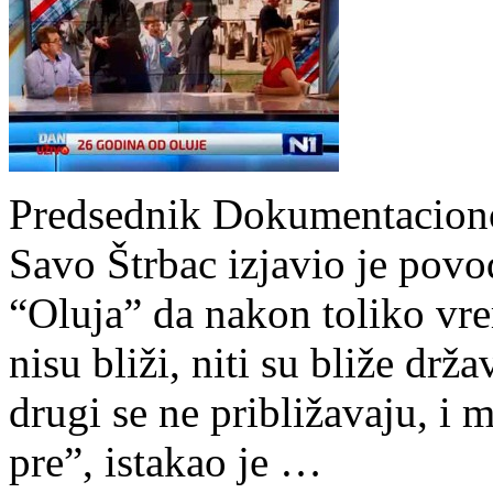
Predsednik Dokumentaciono
Savo Štrbac izjavio je pov
“Oluja” da nakon toliko vre
nisu bliži, niti su bliže drž
drugi se ne približavaju, i m
pre”, istakao je …