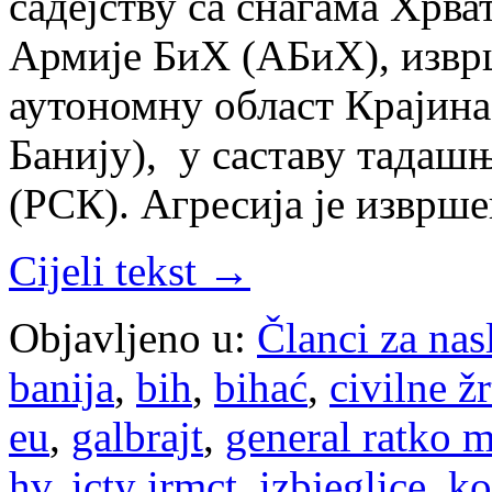
садејству са снагама Хрва
Армије БиХ (АБиХ), изврш
аутономну област Крајина 
Банију), у саставу тадаш
(РСК). Агресија је изврш
Cijeli tekst →
Objavljeno u:
Članci za na
banija
,
bih
,
bihać
,
civilne ž
eu
,
galbrajt
,
general ratko m
hv
,
icty irmct
,
izbjeglice
,
ko