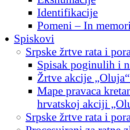
Identifikacije
Pomeni – In memor
Spiskovi
Srpske žrtve rata i po
Spisak poginulih i n
Žrtve akcije „Oluja“
Mape pravaca kretan
hrvatskoj akciji „Ol
Srpske žrtve rata i p
Procesuirani za ratne 