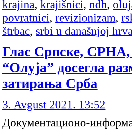
krajina
,
krajišnici
,
ndh
,
oluj
povratnici
,
revizionizam
,
rs
štrbac
,
srbi u današnjoj hrv
Глас Српске, СРНА, 
“Олуја” досегла раз
затирања Срба
3. Avgust 2021. 13:52
Документационо-информа