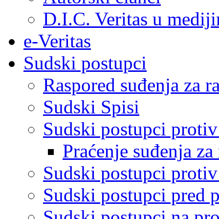
D.I.C. Veritas u medij
e-Veritas
Sudski postupci
Raspored suđenja za ra
Sudski Spisi
Sudski postupci proti
Praćenje suđenja za 
Sudski postupci proti
Sudski postupci pred 
Sudski postupci na pro