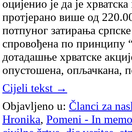
оцијенио је да је хрватска 
протјерано више од 220.00
потпуног затирања српске 
спровођена по принципу “
дотадашње хрватске акциј
опустошена, опљачкана, 
Cijeli tekst →
Objavljeno u:
Članci za na
Hronika
,
Pomeni - In mem