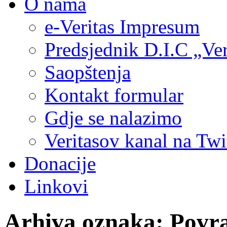
O nama
e-Veritas Impresum
Predsjednik D.I.C „Ver
Saopštenja
Kontakt formular
Gdje se nalazimo
Veritasov kanal na Twi
Donacije
Linkovi
Arhiva oznaka:
Povra