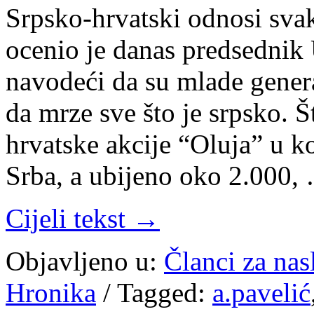
Srpsko-hrvatski odnosi svak
ocenio je danas predsednik 
navodeći da su mlade genera
da mrze sve što je srpsko.
hrvatske akcije “Oluja” u k
Srba, a ubijeno oko 2.000,
Cijeli tekst →
Objavljeno u:
Članci za na
Hronika
/
Tagged:
a.pavelić