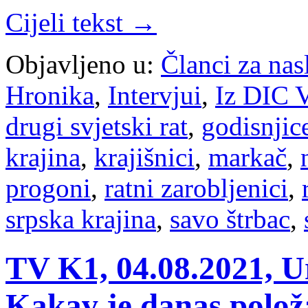
Cijeli tekst →
Objavljeno u:
Članci za na
Hronika
,
Intervjui
,
Iz DIC V
drugi svjetski rat
,
godisnjic
krajina
,
krajišnici
,
markač
,
progoni
,
ratni zarobljenici
,
srpska krajina
,
savo štrbac
,
TV K1, 04.08.2021, U
Kakav je danas polož