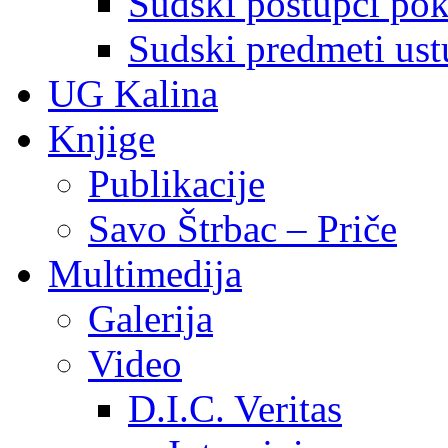
Sudski postupci pokr
Sudski predmeti ustu
UG Kalina
Knjige
Publikacije
Savo Štrbac – Priče
Multimedija
Galerija
Video
D.I.C. Veritas