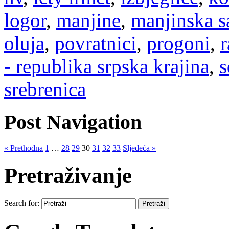
logor
,
manjine
,
manjinska 
oluja
,
povratnici
,
progoni
,
r
- republika srpska krajina
,
s
srebrenica
Post Navigation
« Prethodna
1
…
28
29
30
31
32
33
Sljedeća »
Pretraživanje
Search for: