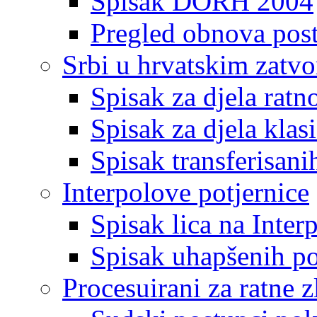
Spisak DORH 2004
Pregled obnova pos
Srbi u hrvatskim zatv
Spisak za djela ratn
Spisak za djela klas
Spisak transferisani
Interpolove potjernice
Spisak lica na Inte
Spisak uhapšenih po
Procesuirani za ratne z