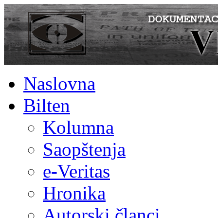
Naslovna
Bilten
Kolumna
Saopštenja
e-Veritas
Hronika
Autorski članci