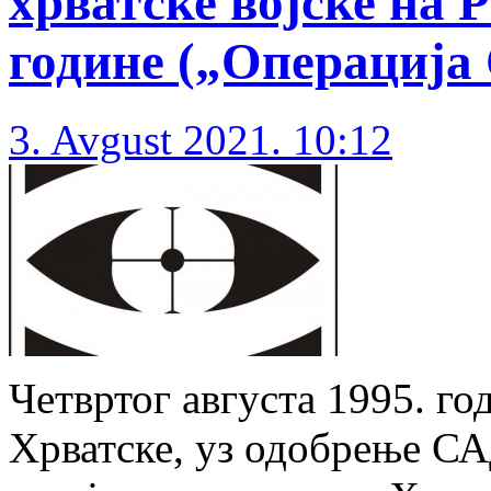
хрватске војске на Р
године („Операција 
3. Avgust 2021. 10:12
Четвртог августа 1995. го
Хрватске, уз одобрење С