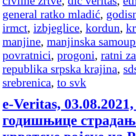
civilne žrtve
,
dic veritas
,
et
general ratko mladić
,
godisn
irmct
,
izbjeglice
,
kordun
,
kr
manjine
,
manjinska samoup
povratnici
,
progoni
,
ratni z
republika srpska krajina
,
sd
srebrenica
,
to svk
e-Veritas, 03.08.20
годишњице страдања