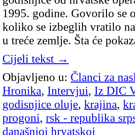
1995. godine. Govorilo se 
koliko se izbeglih vratilo na
u treće zemlje. Šta će poka
Cijeli tekst →
Objavljeno u:
Članci za na
Hronika
,
Intervjui
,
Iz DIC V
godisnjice oluje
,
krajina
,
kr
progoni
,
rsk - republika srp
današnjoj hrvatskoj