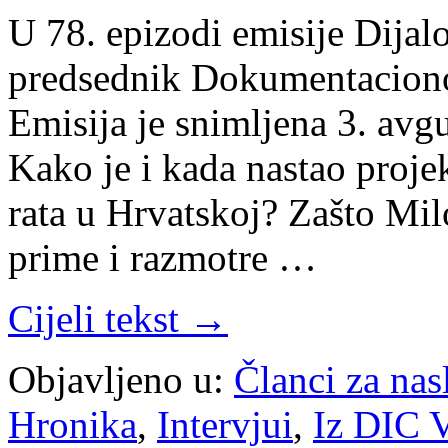
U 78. epizodi emisije Dijal
predsednik Dokumentaciono 
Emisija je snimljena 3. avg
Kako je i kada nastao projek
rata u Hrvatskoj? Zašto Milo
prime i razmotre …
Cijeli tekst →
Objavljeno u:
Članci za na
Hronika
,
Intervjui
,
Iz DIC V