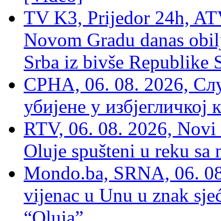
TV K3, Prijedor 24h, ATV
Novom Gradu danas obilj
Srba iz bivše Republike 
СРНА, 06. 08. 2026, Сл
убијене у избјегличкој 
RTV, 06. 08. 2026, Novi 
Oluje spušteni u reku sa
Mondo.ba, SRNA, 06. 08
vijenac u Unu u znak sjeć
“Oluja”