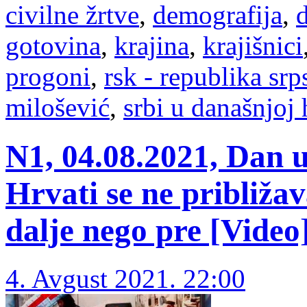
civilne žrtve
,
demografija
,
d
gotovina
,
krajina
,
krajišnici
progoni
,
rsk - republika srp
milošević
,
srbi u današnjoj 
N1, 04.08.2021, Dan u
Hrvati se ne približa
dalje nego pre [Video
4. Avgust 2021. 22:00