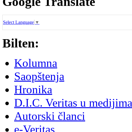
Google Translate
Select Language
▼
Bilten:
Kolumna
Saopštenja
Hronika
D.I.C. Veritas u medijim
Autorski članci
e-Veritas