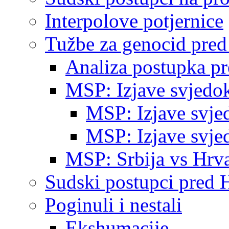
Interpolove potjernice
Tužbe za genocid pre
Analiza postupka p
MSP: Izjave svjedo
MSP: Izjave svje
MSP: Izjave svje
MSP: Srbija vs Hrva
Sudski postupci pred 
Poginuli i nestali
Ekshumacije